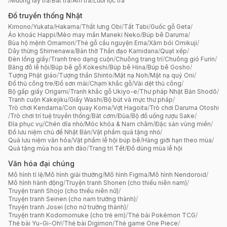
/
Muỗng lấy trà
/
Bát trà
/
Ấm trà
/
Lưới lọc trà
Đồ truyền thống Nhật
Kimono
/
Yukata
/
Hakama
/
Thắt lưng Obi
/
Tất Tabi
/
Guốc gỗ Geta
/
Áo khoác Happi
/
Mèo may mắn Maneki Neko
/
Búp bê Daruma
/
Bùa hộ mệnh Omamori
/
Thẻ gỗ cầu nguyện Ema
/
Xăm bói Omikuji
/
Dây thừng Shimenawa
/
Bàn thờ Thần đạo Kamidana
/
Quạt xếp
/
Đèn lồng giấy
/
Tranh treo dạng cuộn
/
Chuông trang trí
/
Chuông gió Furin
/
Băng đô lễ hội
/
Búp bê gỗ Kokeshi
/
Búp bê Hina
/
Búp bê Gosho
/
Tượng Phật giáo
/
Tượng thần Shinto
/
Mặt nạ Noh
/
Mặt nạ quỷ Oni
/
Đồ thủ công tre
/
Đồ sơn mài
/
Chạm khắc gỗ
/
Vải dệt thủ công
/
Bộ gấp giấy Origami
/
Tranh khắc gỗ Ukiyo-e
/
Thư pháp Nhật Bản Shodō
/
Tranh cuộn Kakejiku
/
Giấy Washi
/
Bộ bút và mực thư pháp
/
Trò chơi Kendama
/
Con quay Koma
/
Vợt Hagoita
/
Trò chơi Daruma Otoshi
/
Trò chơi trí tuệ truyền thống
/
Bát cơm
/
Đũa
/
Bộ đồ uống rượu Sake
/
Đĩa phục vụ
/
Chén dĩa nhỏ
/
Móc khóa & Nam châm
/
Đặc sản vùng miền
/
Đồ lưu niệm chủ đề Nhật Bản
/
Vật phẩm quà tặng nhỏ
/
Quà lưu niệm văn hóa
/
Vật phẩm lễ hội búp bê
/
Hàng giới hạn theo mùa
/
Quà tặng mùa hoa anh đào
/
Trang trí Tết
/
Đồ dùng mùa lễ hội
Văn hóa đại chúng
Mô hình tỉ lệ
/
Mô hình giải thưởng
/
Mô hình Figma
/
Mô hình Nendoroid
/
Mô hình hành động
/
Truyện tranh Shonen (cho thiếu niên nam)
/
Truyện tranh Shojo (cho thiếu niên nữ)
/
Truyện tranh Seinen (cho nam trưởng thành)
/
Truyện tranh Josei (cho nữ trưởng thành)
/
Truyện tranh Kodomomuke (cho trẻ em)
/
Thẻ bài Pokémon TCG
/
Thẻ bài Yu-Gi-Oh!
/
Thẻ bài Digimon
/
Thẻ game One Piece
/