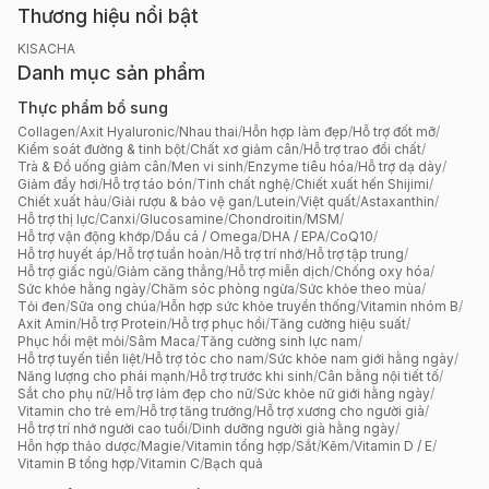
Thương hiệu nổi bật
KISACHA
Danh mục sản phẩm
Thực phẩm bổ sung
Collagen
/
Axit Hyaluronic
/
Nhau thai
/
Hỗn hợp làm đẹp
/
Hỗ trợ đốt mỡ
/
Kiểm soát đường & tinh bột
/
Chất xơ giảm cân
/
Hỗ trợ trao đổi chất
/
Trà & Đồ uống giảm cân
/
Men vi sinh
/
Enzyme tiêu hóa
/
Hỗ trợ dạ dày
/
Giảm đầy hơi
/
Hỗ trợ táo bón
/
Tinh chất nghệ
/
Chiết xuất hến Shijimi
/
Chiết xuất hàu
/
Giải rượu & bảo vệ gan
/
Lutein
/
Việt quất
/
Astaxanthin
/
Hỗ trợ thị lực
/
Canxi
/
Glucosamine
/
Chondroitin
/
MSM
/
Hỗ trợ vận động khớp
/
Dầu cá / Omega
/
DHA / EPA
/
CoQ10
/
Hỗ trợ huyết áp
/
Hỗ trợ tuần hoàn
/
Hỗ trợ trí nhớ
/
Hỗ trợ tập trung
/
Hỗ trợ giấc ngủ
/
Giảm căng thẳng
/
Hỗ trợ miễn dịch
/
Chống oxy hóa
/
Sức khỏe hằng ngày
/
Chăm sóc phòng ngừa
/
Sức khỏe theo mùa
/
Tỏi đen
/
Sữa ong chúa
/
Hỗn hợp sức khỏe truyền thống
/
Vitamin nhóm B
/
Axit Amin
/
Hỗ trợ Protein
/
Hỗ trợ phục hồi
/
Tăng cường hiệu suất
/
Phục hồi mệt mỏi
/
Sâm Maca
/
Tăng cường sinh lực nam
/
Hỗ trợ tuyến tiền liệt
/
Hỗ trợ tóc cho nam
/
Sức khỏe nam giới hằng ngày
/
Năng lượng cho phái mạnh
/
Hỗ trợ trước khi sinh
/
Cân bằng nội tiết tố
/
Sắt cho phụ nữ
/
Hỗ trợ làm đẹp cho nữ
/
Sức khỏe nữ giới hằng ngày
/
Vitamin cho trẻ em
/
Hỗ trợ tăng trưởng
/
Hỗ trợ xương cho người già
/
Hỗ trợ trí nhớ người cao tuổi
/
Dinh dưỡng người già hằng ngày
/
Hỗn hợp thảo dược
/
Magie
/
Vitamin tổng hợp
/
Sắt
/
Kẽm
/
Vitamin D / E
/
Vitamin B tổng hợp
/
Vitamin C
/
Bạch quả