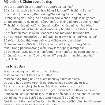
Mỹ phẩm & Chăm sóc sắc đẹp
Dầu tẩy trang
/
Sáp tẩy trang
/
Tẩy trang
/
Sữa rửa mặt
/
Sữa rửa mặt sạch sâu
/
Nước hoa hồng & Lotion
/
Tinh chất & Serum
/
Sữa dưỡng (Emulsion)
/
Kem dưỡng
/
Gel dưỡng đa năng
/
Trị mụn
/
Dưỡng sáng da
/
Chống lão hóa
/
Chăm sóc lỗ chân lông
/
Da nhạy cảm
/
Chăm sóc mắt
/
Điều trị đốm nâu/thâm
/
Gel chống nắng
/
Sữa chống nắng
/
Tinh chất chống nắng
/
Xịt chống nắng
/
Kem chống nắng nâng tông
/
Kem lót
/
Kem nền
/
Che khuyết điểm
/
Phấn phủ
/
Phấn má / Khối / Bắt sáng
/
Kẻ mắt
/
Phấn mắt
/
Chuốt mi
/
Mascara chân mày
/
Son thỏi
/
Son tint
/
Son bóng
/
Son dưỡng
/
Đặc trị môi
/
Mặt nạ giấy
/
Mặt nạ ngủ
/
Mặt nạ rửa
/
Sữa/Kem dưỡng thể
/
Kem dưỡng tay
/
Chăm sóc bàn chân
/
Chăm sóc móng
/
Sữa tắm / Tẩy tế bào chết
/
Dụng cụ trang điểm
/
Mút & Bông phấn
/
Cọ trang điểm
/
Máy làm đẹp
/
Bộ dưỡng da
/
Bộ trang điểm
/
Sữa rửa mặt nam
/
Lotion cho nam
/
Gel đa năng cho nam
/
Chống nắng cho nam
/
Dưỡng da mini
/
Trang điểm mini
/
Bộ dùng thử
/
Bộ du lịch
Trà Nhật Bản
Matcha thượng hạng dùng trong trà đạo
/
Matcha cao cấp/ Matcha pha Latte
/
Matcha dùng trong nấu ăn & làm bánh
/
Gyokuro cao cấp
/
Gyokuro hữu cơ
/
Gyokuro túi lọc
/
Sencha hữu cơ
/
Sencha túi lọc
/
Sencha pha lạnh
/
Hojicha lá rời
/
Bột Hojicha
/
Hojicha túi lọc
/
Genmaicha hữu cơ
/
Genmaicha túi lọc
/
Kukicha hữu cơ
/
Kukicha túi lọc
/
Bancha hữu cơ
/
Bancha túi lọc
/
Trà túi lọc hỗn hợp
/
Trà hòa tan
/
Trà ủ lạnh
/
Gói trà mang đi du lịch
/
Bộ quà tặng Matcha
/
Bộ trà dùng thử
/
Quà tặng trà theo mùa
/
Quà tặng trà thượng hạng
/
Chổi đánh trà (Chasen)