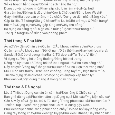
Sổ kế hoạch học tập & thói quen
/
Sổ kế hoạch hằng tuần
/
Nhật ký
/
Sổ kế hoạch hằng ngày
/
Sổ kế hoạch hằng tháng
/
Dụng cụ văn phòng nhỏ
/
Khay sắp xếp bàn làm việc
/
Hộp bút
/
Giá cắm bút
/
Bộ kẹp & dập ghim
/
Keo & Chất dính
/
Băng keo Washi
/
Giấy nhớ
/
Giá treo sản phẩm, móc chữ U
/
Dụng cụ dán nhãn
/
Băng xóa
/
Cặp tài liệu
/
Sổ còng
/
Giá giữ hồ sơ
/
File lưu trữ
/
Bộ chỉ mục & Phân trang
/
Bút màu
/
Dụng cụ vẽ
/
Giấy gấp Origami
/
Giấy thủ công
/
Bộ dụng cụ sáng tạo
/
Thiệp chúc mừng
/
Bộ viết thư
/
Phong bì
/
Thẻ quà tặng
/
Bộ đồ dùng văn phòng phẩm
Thời trang & Phụ kiện
Áo nữ
/
Váy đầm
/
Chân váy
/
Quần nữ
/
Áo khoác nữ
/
Áo sơ mi
/
Áo thun
/
Quần nam
/
Áo khoác nam
/
Đồ lót nam
/
Giày thể thao
/
Giày lười (Loafers)
/
Sandal
/
Bốt
/
Dép đi trong nhà
/
Ba lô
/
Túi đeo vai
/
Túi Tote
/
Ví tiền
/
Ví đựng xu
/
Đồng hồ thông thường
/
Đồng hồ thời trang
/
Đồng hồ kỹ thuật số
/
Đồng hồ thể thao ngoài trời
/
Phụ kiện đồng hồ
/
Dây chuyền
/
Vòng tay
/
Bông tai
/
Phụ kiện tóc
/
Phụ kiện thời trang nhỏ
/
Mũ & Nón lưỡi trai
/
Mũ len
/
Khăn choàng
/
Găng tay
/
Phụ kiện theo mùa
/
Túi nhỏ đựng đồ (Pouches)
/
Vỏ bọc hộ chiếu
/
Sắp xếp hành lý
/
Phụ kiện vali
/
Vật dụng mang đi hằng ngày nhỏ gọn
Thể thao & Dã ngoại
Lều & Thiết bị
/
Dụng cụ nấu ăn cắm trại
/
Đèn lồng & Chiếu sáng
/
Bàn ghế dã ngoại
/
Phụ kiện cắm trại
/
Dụng cụ & Mồi câu
/
Phụ kiện câu cá
/
Cần & Máy câu
/
Hộp lưu trữ & Túi đựng
/
Trang phục câu cá
/
Phụ kiện Golf
/
Thiết bị tập luyện
/
Trang phục chơi Golf
/
Túi đựng gậy Golf
/
Phụ kiện thực hành
/
Trang phục bóng chày
/
Đồ bảo hộ
/
Gậy bóng chày
/
Găng tay bóng chày
/
Phụ kiện tập luyện
/
Phụ kiện Fitness
/
Dây kháng lực
/