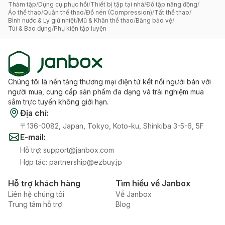
Thảm tập
/
Dụng cụ phục hồi
/
Thiết bị tập tại nhà
/
Đồ tập năng động
/
Áo thể thao
/
Quần thể thao
/
Đồ nén (Compression)
/
Tất thể thao
/
Bình nước & Ly giữ nhiệt
/
Mũ & Khăn thể thao
/
Băng bảo vệ
/
Túi & Bao đựng
/
Phụ kiện tập luyện
Chúng tôi là nền tảng thương mại điện tử kết nối người bán với
người mua, cung cấp sản phẩm đa dạng và trải nghiệm mua
sắm trực tuyến không giới hạn.
Địa chỉ
:
〒136-0082, Japan, Tokyo, Koto-ku, Shinkiba 3-5-6, 5F
E-mail
:
Hỗ trợ
:
support@janbox.com
Hợp tác
:
partnership@ezbuy.jp
Hỗ trợ khách hàng
Tìm hiểu về Janbox
Liên hệ chúng tôi
Về Janbox
Trung tâm hỗ trợ
Blog