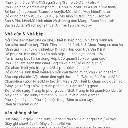
Phụ kiện thẻ bài
/
任天堂
/
Sega
/
Sony
/
Game cổ điển (Retro)
/
Phụ kiện chơi game
/
Sản phẩm J-Pop
/
Đồ Idol
/
CDs & DVDs
/
Đĩa than
/
Đồ lưu niệm concert
/
Standee Acrylic
/
Móc khóa
/
Huy hiệu
/
Poster
/
Đồ dùng nhân vật
/
ガレージキット
/
Mô hình nhựa
/
Dụng cụ Hobby
/
Sơn & Phụ kiện
/
Mô hình nhân vật
/
Hướng dẫn Manga
/
Sách ảnh Idol
/
Sách sưu tầm
/
Sách nghệ thuật Anime
/
Tạp chí Hobby
Nhà cửa & Nhà bếp
Nồi cơm điện
/
Máy pha cà phê
/
Thiết bị bếp nhỏ
/
Lò nướng bánh mì
/
Ấm siêu tốc
/
Dao bếp
/
Thớt
/
Tiện ích nhà bếp
/
Nồi & Chảo
/
Dụng cụ nấu ăn
/
Bình giữ nhiệt / Ly giữ nhiệt
/
Ly & Tách
/
Hộp cơm trưa
/
Dĩa & Bát
/
Đồ phục vụ bàn ăn
/
Sắp xếp nhà bếp
/
Lưu trữ thực phẩm khô
/
Túi & màng bọc tái sử dụng
/
Hộp bảo quản
/
Sắp xếp ngăn kéo
/
Phụ kiện làm sạch nhà cửa
/
Dụng cụ vệ sinh
/
Đồ dùng giặt là
/
Vật phẩm thiết yếu trong nhà
/
Giá phơi đồ
/
Khăn tắm
/
Đồ dùng vệ sinh thiết yếu
/
Nắp bồn cầu thông minh
/
Phụ kiện nhà tắm
/
Sắp xếp nhà tắm
/
Vật phẩm tiện nghi theo mùa
/
Đệm ngồi / Gối tựa
/
Gối
/
Chăn
/
Nệm Futon Nhật
/
Máy tạo ẩm
/
Máy sưởi
/
Thiết bị chăm sóc quần áo
/
Máy lọc không khí
/
Quạt
/
Sản phẩm tiết kiệm không gian
/
Đèn chiếu sáng
/
Trang trí phong cách Nhật
/
Trang trí tối giản
/
Hộp lưu trữ
/
Máy ảnh & Ống kính
/
Âm thanh & Hi-Fi
/
Thiết bị chơi game
/
Phụ kiện máy tính
/
Phụ kiện điện thoại
/
Điện tử cầm tay
/
Điện tử chuyên dụng
Văn phòng phẩm
Bút lông
/
Bút gel
/
Bút chì kim
/
Bút đánh dấu & Dạ quang
/
Bút bi
/
Sổ tay
/
Giấy ghi chú
/
Giấy rời
/
Giấy viết thư
/
Sổ vẽ
/