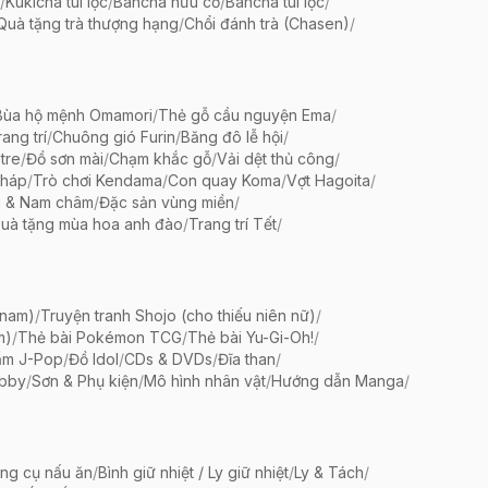
/
Kukicha túi lọc
/
Bancha hữu cơ
/
Bancha túi lọc
/
Quà tặng trà thượng hạng
/
Chổi đánh trà (Chasen)
/
Bùa hộ mệnh Omamori
/
Thẻ gỗ cầu nguyện Ema
/
ang trí
/
Chuông gió Furin
/
Băng đô lễ hội
/
tre
/
Đồ sơn mài
/
Chạm khắc gỗ
/
Vải dệt thủ công
/
pháp
/
Trò chơi Kendama
/
Con quay Koma
/
Vợt Hagoita
/
 & Nam châm
/
Đặc sản vùng miền
/
uà tặng mùa hoa anh đào
/
Trang trí Tết
/
 nam)
/
Truyện tranh Shojo (cho thiếu niên nữ)
/
m)
/
Thẻ bài Pokémon TCG
/
Thẻ bài Yu-Gi-Oh!
/
ẩm J-Pop
/
Đồ Idol
/
CDs & DVDs
/
Đĩa than
/
bby
/
Sơn & Phụ kiện
/
Mô hình nhân vật
/
Hướng dẫn Manga
/
ng cụ nấu ăn
/
Bình giữ nhiệt / Ly giữ nhiệt
/
Ly & Tách
/