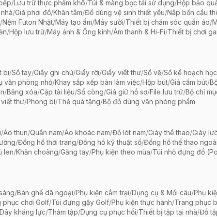
 bếp
/
Lưu trữ thực phẩm khô
/
Túi & màng bọc tái sử dụng
/
Hộp bảo qu
 nhà
/
Giá phơi đồ
/
Khăn tắm
/
Đồ dùng vệ sinh thiết yếu
/
Nắp bồn cầu th
/
Nệm Futon Nhật
/
Máy tạo ẩm
/
Máy sưởi
/
Thiết bị chăm sóc quần áo
/
M
iản
/
Hộp lưu trữ
/
Máy ảnh & Ống kính
/
Âm thanh & Hi-Fi
/
Thiết bị chơi g
t bi
/
Sổ tay
/
Giấy ghi chú
/
Giấy rời
/
Giấy viết thư
/
Sổ vẽ
/
Sổ kế hoạch học
ụ văn phòng nhỏ
/
Khay sắp xếp bàn làm việc
/
Hộp bút
/
Giá cắm bút
/
Bộ
ãn
/
Băng xóa
/
Cặp tài liệu
/
Sổ còng
/
Giá giữ hồ sơ
/
File lưu trữ
/
Bộ chỉ mụ
viết thư
/
Phong bì
/
Thẻ quà tặng
/
Bộ đồ dùng văn phòng phẩm
i
/
Áo thun
/
Quần nam
/
Áo khoác nam
/
Đồ lót nam
/
Giày thể thao
/
Giày lườ
hường
/
Đồng hồ thời trang
/
Đồng hồ kỹ thuật số
/
Đồng hồ thể thao ngoài 
 len
/
Khăn choàng
/
Găng tay
/
Phụ kiện theo mùa
/
Túi nhỏ đựng đồ (P
 sáng
/
Bàn ghế dã ngoại
/
Phụ kiện cắm trại
/
Dụng cụ & Mồi câu
/
Phụ ki
 phục chơi Golf
/
Túi đựng gậy Golf
/
Phụ kiện thực hành
/
Trang phục 
Dây kháng lực
/
Thảm tập
/
Dụng cụ phục hồi
/
Thiết bị tập tại nhà
/
Đồ t