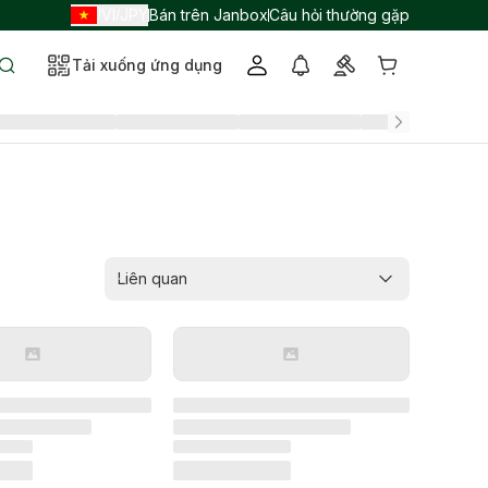
VI
JPY
Bán trên Janbox
Câu hỏi thường gặp
/
/
Tải xuống ứng dụng
Liên quan