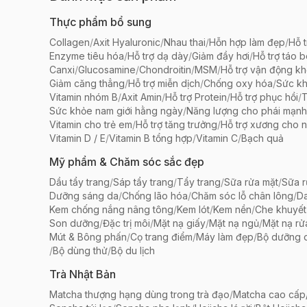
Thực phẩm bổ sung
Collagen
/
Axit Hyaluronic
/
Nhau thai
/
Hỗn hợp làm đẹp
/
Hỗ t
Enzyme tiêu hóa
/
Hỗ trợ dạ dày
/
Giảm đầy hơi
/
Hỗ trợ táo 
Canxi
/
Glucosamine
/
Chondroitin
/
MSM
/
Hỗ trợ vận động k
Giảm căng thẳng
/
Hỗ trợ miễn dịch
/
Chống oxy hóa
/
Sức k
Vitamin nhóm B
/
Axit Amin
/
Hỗ trợ Protein
/
Hỗ trợ phục hồi
/
T
Sức khỏe nam giới hằng ngày
/
Năng lượng cho phái mạnh
Vitamin cho trẻ em
/
Hỗ trợ tăng trưởng
/
Hỗ trợ xương cho n
Vitamin D / E
/
Vitamin B tổng hợp
/
Vitamin C
/
Bạch quả
Mỹ phẩm & Chăm sóc sắc đẹp
Dầu tẩy trang
/
Sáp tẩy trang
/
Tẩy trang
/
Sữa rửa mặt
/
Sữa r
Dưỡng sáng da
/
Chống lão hóa
/
Chăm sóc lỗ chân lông
/
D
Kem chống nắng nâng tông
/
Kem lót
/
Kem nền
/
Che khuyết
Son dưỡng
/
Đặc trị môi
/
Mặt nạ giấy
/
Mặt nạ ngủ
/
Mặt nạ rử
Mút & Bông phấn
/
Cọ trang điểm
/
Máy làm đẹp
/
Bộ dưỡng 
/
Bộ dùng thử
/
Bộ du lịch
Trà Nhật Bản
Matcha thượng hạng dùng trong trà đạo
/
Matcha cao cấp/