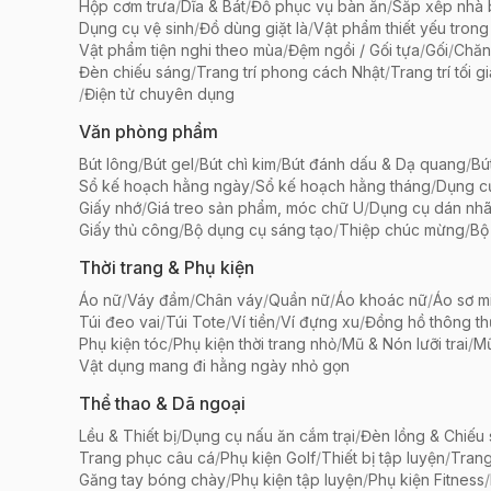
Hộp cơm trưa
/
Dĩa & Bát
/
Đồ phục vụ bàn ăn
/
Sắp xếp nhà
Dụng cụ vệ sinh
/
Đồ dùng giặt là
/
Vật phẩm thiết yếu trong
Vật phẩm tiện nghi theo mùa
/
Đệm ngồi / Gối tựa
/
Gối
/
Chăn
Đèn chiếu sáng
/
Trang trí phong cách Nhật
/
Trang trí tối g
/
Điện tử chuyên dụng
Văn phòng phẩm
Bút lông
/
Bút gel
/
Bút chì kim
/
Bút đánh dấu & Dạ quang
/
Bú
Sổ kế hoạch hằng ngày
/
Sổ kế hoạch hằng tháng
/
Dụng c
Giấy nhớ
/
Giá treo sản phẩm, móc chữ U
/
Dụng cụ dán nh
Giấy thủ công
/
Bộ dụng cụ sáng tạo
/
Thiệp chúc mừng
/
Bộ 
Thời trang & Phụ kiện
Áo nữ
/
Váy đầm
/
Chân váy
/
Quần nữ
/
Áo khoác nữ
/
Áo sơ m
Túi đeo vai
/
Túi Tote
/
Ví tiền
/
Ví đựng xu
/
Đồng hồ thông t
Phụ kiện tóc
/
Phụ kiện thời trang nhỏ
/
Mũ & Nón lưỡi trai
/
Mũ
Vật dụng mang đi hằng ngày nhỏ gọn
Thể thao & Dã ngoại
Lều & Thiết bị
/
Dụng cụ nấu ăn cắm trại
/
Đèn lồng & Chiếu
Trang phục câu cá
/
Phụ kiện Golf
/
Thiết bị tập luyện
/
Trang
Găng tay bóng chày
/
Phụ kiện tập luyện
/
Phụ kiện Fitness
/