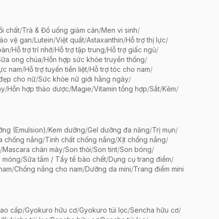
ổi chất
/
Trà & Đồ uống giảm cân
/
Men vi sinh
/
bảo vệ gan
/
Lutein
/
Việt quất
/
Astaxanthin
/
Hỗ trợ thị lực
/
oàn
/
Hỗ trợ trí nhớ
/
Hỗ trợ tập trung
/
Hỗ trợ giấc ngủ
/
Sữa ong chúa
/
Hỗn hợp sức khỏe truyền thống
/
lực nam
/
Hỗ trợ tuyến tiền liệt
/
Hỗ trợ tóc cho nam
/
 đẹp cho nữ
/
Sức khỏe nữ giới hằng ngày
/
ày
/
Hỗn hợp thảo dược
/
Magie
/
Vitamin tổng hợp
/
Sắt
/
Kẽm
/
ng (Emulsion)
/
Kem dưỡng
/
Gel dưỡng đa năng
/
Trị mụn
/
a chống nắng
/
Tinh chất chống nắng
/
Xịt chống nắng
/
/
Mascara chân mày
/
Son thỏi
/
Son tint
/
Son bóng
/
c móng
/
Sữa tắm / Tẩy tế bào chết
/
Dụng cụ trang điểm
/
 nam
/
Chống nắng cho nam
/
Dưỡng da mini
/
Trang điểm mini
ao cấp
/
Gyokuro hữu cơ
/
Gyokuro túi lọc
/
Sencha hữu cơ
/