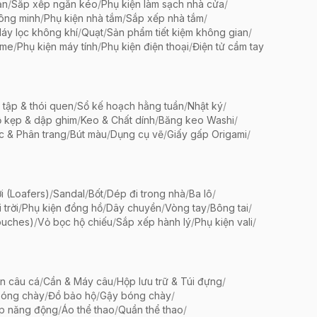
ản
/
Sắp xếp ngăn kéo
/
Phụ kiện làm sạch nhà cửa
/
ông minh
/
Phụ kiện nhà tắm
/
Sắp xếp nhà tắm
/
áy lọc không khí
/
Quạt
/
Sản phẩm tiết kiệm không gian
/
ame
/
Phụ kiện máy tính
/
Phụ kiện điện thoại
/
Điện tử cầm tay
 tập & thói quen
/
Sổ kế hoạch hằng tuần
/
Nhật ký
/
 kẹp & dập ghim
/
Keo & Chất dính
/
Băng keo Washi
/
c & Phân trang
/
Bút màu
/
Dụng cụ vẽ
/
Giấy gấp Origami
/
i (Loafers)
/
Sandal
/
Bốt
/
Dép đi trong nhà
/
Ba lô
/
trời
/
Phụ kiện đồng hồ
/
Dây chuyền
/
Vòng tay
/
Bông tai
/
ouches)
/
Vỏ bọc hộ chiếu
/
Sắp xếp hành lý
/
Phụ kiện vali
/
ện câu cá
/
Cần & Máy câu
/
Hộp lưu trữ & Túi đựng
/
bóng chày
/
Đồ bảo hộ
/
Gậy bóng chày
/
ập năng động
/
Áo thể thao
/
Quần thể thao
/