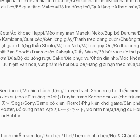
/
Hojicha túi lọc
/
Genmaicha hữu cơ
/
Genmaicha túi lọc
/
Kukicha hữu cơ
 du lịch
/
Bộ quà tặng Matcha
/
Bộ trà dùng thử
/
Quà tặng trà theo mùa
/
Geta
/
Áo khoác Happi
/
Mèo may mắn Maneki Neko
/
Búp bê Daruma
/
o Kamidana
/
Quạt xếp
/
Đèn lồng giấy
/
Tranh treo dạng cuộn
/
Chuông tr
ật giáo
/
Tượng thần Shinto
/
Mặt nạ Noh
/
Mặt nạ quỷ Oni
/
Đồ thủ công 
hật Bản Shodō
/
Tranh cuộn Kakejiku
/
Giấy Washi
/
Bộ bút và mực thư 
cơm
/
Đũa
/
Bộ đồ uống rượu Sake
/
Đĩa phục vụ
/
Chén dĩa nhỏ
/
Móc khóa
 lưu niệm văn hóa
/
Vật phẩm lễ hội búp bê
/
Hàng giới hạn theo mùa
/
Q
 Nendoroid
/
Mô hình hành động
/
Truyện tranh Shonen (cho thiếu niên
h Josei (cho nữ trưởng thành)
/
Truyện tranh Kodomomuke (cho trẻ e
任天堂
/
Sega
/
Sony
/
Game cổ điển (Retro)
/
Phụ kiện chơi game
/
Sản ph
/
Poster
/
Đồ dùng nhân vật
/
ガレージキット
/
Mô hình nhựa
/
Dụng cụ Ho
chí Hobby
 bánh mì
/
Ấm siêu tốc
/
Dao bếp
/
Thớt
/
Tiện ích nhà bếp
/
Nồi & Chảo
/
Dụ