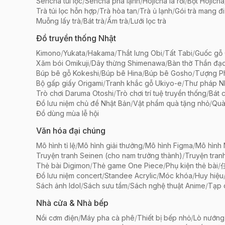
Sencha túi lọc
/
Sencha pha lạnh
/
Hojicha lá rời
/
Bột Hojicha
Trà túi lọc hỗn hợp
/
Trà hòa tan
/
Trà ủ lạnh
/
Gói trà mang đi
Muỗng lấy trà
/
Bát trà
/
Ấm trà
/
Lưới lọc trà
Đồ truyền thống Nhật
Kimono
/
Yukata
/
Hakama
/
Thắt lưng Obi
/
Tất Tabi
/
Guốc gỗ 
Xăm bói Omikuji
/
Dây thừng Shimenawa
/
Bàn thờ Thần đạ
Búp bê gỗ Kokeshi
/
Búp bê Hina
/
Búp bê Gosho
/
Tượng Ph
Bộ gấp giấy Origami
/
Tranh khắc gỗ Ukiyo-e
/
Thư pháp N
Trò chơi Daruma Otoshi
/
Trò chơi trí tuệ truyền thống
/
Bát 
Đồ lưu niệm chủ đề Nhật Bản
/
Vật phẩm quà tặng nhỏ
/
Quà
Đồ dùng mùa lễ hội
Văn hóa đại chúng
Mô hình tỉ lệ
/
Mô hình giải thưởng
/
Mô hình Figma
/
Mô hình
Truyện tranh Seinen (cho nam trưởng thành)
/
Truyện tran
Thẻ bài Digimon
/
Thẻ game One Piece
/
Phụ kiện thẻ bài
/
Đồ lưu niệm concert
/
Standee Acrylic
/
Móc khóa
/
Huy hiệu
Sách ảnh Idol
/
Sách sưu tầm
/
Sách nghệ thuật Anime
/
Tạp 
Nhà cửa & Nhà bếp
Nồi cơm điện
/
Máy pha cà phê
/
Thiết bị bếp nhỏ
/
Lò nướng