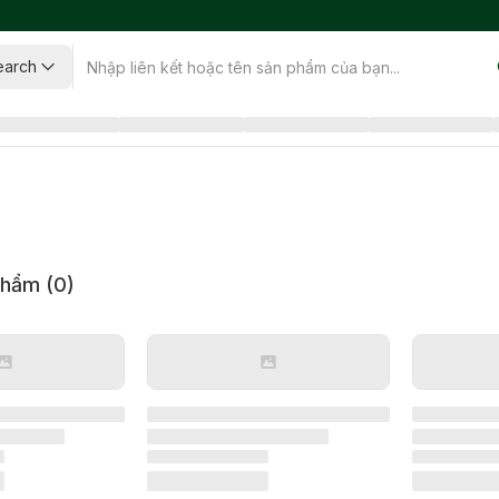
earch
phẩm (
0
)