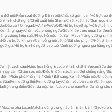
rợ đốt mỡ
/
Kiểm soát đường & tinh bột
/
Chất xơ giảm cân
/
Hỗ trợ trao đ
bón
/
Tinh chất nghệ
/
Chiết xuất hến Shijimi
/
Chiết xuất hàu
/
Giải rượu & 
hớp
/
Dầu cá / Omega
/
DHA / EPA
/
CoQ10
/
Hỗ trợ huyết áp
/
Hỗ trợ tuần h
hỏe hằng ngày
/
Chăm sóc phòng ngừa
/
Sức khỏe theo mùa
/
Tỏi đen
/
ăng cường hiệu suất
/
Phục hồi mệt mỏi
/
Sâm Maca
/
Tăng cường sinh 
/
Hỗ trợ trước khi sinh
/
Cân bằng nội tiết tố
/
Sắt cho phụ nữ
/
Hỗ trợ làm
gười già
/
Hỗ trợ trí nhớ người cao tuổi
/
Dinh dưỡng người già hằng ng
ửa mặt sạch sâu
/
Nước hoa hồng & Lotion
/
Tinh chất & Serum
/
Sữa dưỡ
a nhạy cảm
/
Chăm sóc mắt
/
Điều trị đốm nâu/thâm
/
Gel chống nắng
/
Sữ
 điểm
/
Phấn phủ
/
Phấn má / Khối / Bắt sáng
/
Kẻ mắt
/
Phấn mắt
/
Chuốt mi
a
/
Sữa/Kem dưỡng thể
/
Kem dưỡng tay
/
Chăm sóc bàn chân
/
Chăm só
da
/
Bộ trang điểm
/
Sữa rửa mặt nam
/
Lotion cho nam
/
Gel đa năng cho
 Matcha pha Latte
/
Matcha dùng trong nấu ăn & làm bánh
/
Gyokuro c