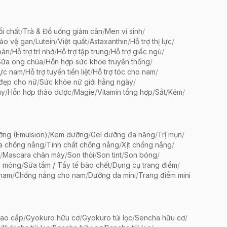
ổi chất
/
Trà & Đồ uống giảm cân
/
Men vi sinh
/
bảo vệ gan
/
Lutein
/
Việt quất
/
Astaxanthin
/
Hỗ trợ thị lực
/
oàn
/
Hỗ trợ trí nhớ
/
Hỗ trợ tập trung
/
Hỗ trợ giấc ngủ
/
Sữa ong chúa
/
Hỗn hợp sức khỏe truyền thống
/
lực nam
/
Hỗ trợ tuyến tiền liệt
/
Hỗ trợ tóc cho nam
/
 đẹp cho nữ
/
Sức khỏe nữ giới hằng ngày
/
ày
/
Hỗn hợp thảo dược
/
Magie
/
Vitamin tổng hợp
/
Sắt
/
Kẽm
/
ng (Emulsion)
/
Kem dưỡng
/
Gel dưỡng đa năng
/
Trị mụn
/
a chống nắng
/
Tinh chất chống nắng
/
Xịt chống nắng
/
/
Mascara chân mày
/
Son thỏi
/
Son tint
/
Son bóng
/
c móng
/
Sữa tắm / Tẩy tế bào chết
/
Dụng cụ trang điểm
/
 nam
/
Chống nắng cho nam
/
Dưỡng da mini
/
Trang điểm mini
ao cấp
/
Gyokuro hữu cơ
/
Gyokuro túi lọc
/
Sencha hữu cơ
/