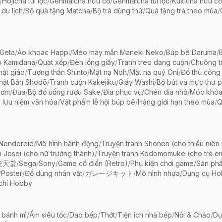
/
Hojicha túi lọc
/
Genmaicha hữu cơ
/
Genmaicha túi lọc
/
Kukicha hữu cơ
 du lịch
/
Bộ quà tặng Matcha
/
Bộ trà dùng thử
/
Quà tặng trà theo mùa
/
Geta
/
Áo khoác Happi
/
Mèo may mắn Maneki Neko
/
Búp bê Daruma
/
o Kamidana
/
Quạt xếp
/
Đèn lồng giấy
/
Tranh treo dạng cuộn
/
Chuông tr
ật giáo
/
Tượng thần Shinto
/
Mặt nạ Noh
/
Mặt nạ quỷ Oni
/
Đồ thủ công 
hật Bản Shodō
/
Tranh cuộn Kakejiku
/
Giấy Washi
/
Bộ bút và mực thư 
cơm
/
Đũa
/
Bộ đồ uống rượu Sake
/
Đĩa phục vụ
/
Chén dĩa nhỏ
/
Móc khóa
 lưu niệm văn hóa
/
Vật phẩm lễ hội búp bê
/
Hàng giới hạn theo mùa
/
Q
 Nendoroid
/
Mô hình hành động
/
Truyện tranh Shonen (cho thiếu niên
h Josei (cho nữ trưởng thành)
/
Truyện tranh Kodomomuke (cho trẻ e
任天堂
/
Sega
/
Sony
/
Game cổ điển (Retro)
/
Phụ kiện chơi game
/
Sản ph
/
Poster
/
Đồ dùng nhân vật
/
ガレージキット
/
Mô hình nhựa
/
Dụng cụ Ho
chí Hobby
 bánh mì
/
Ấm siêu tốc
/
Dao bếp
/
Thớt
/
Tiện ích nhà bếp
/
Nồi & Chảo
/
Dụ