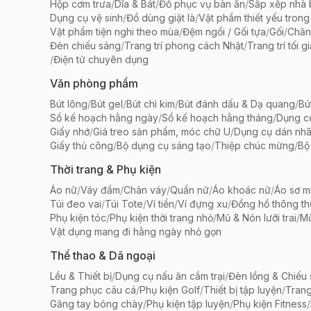
Hộp cơm trưa
/
Dĩa & Bát
/
Đồ phục vụ bàn ăn
/
Sắp xếp nhà
Dụng cụ vệ sinh
/
Đồ dùng giặt là
/
Vật phẩm thiết yếu trong
Vật phẩm tiện nghi theo mùa
/
Đệm ngồi / Gối tựa
/
Gối
/
Chăn
Đèn chiếu sáng
/
Trang trí phong cách Nhật
/
Trang trí tối g
/
Điện tử chuyên dụng
Văn phòng phẩm
Bút lông
/
Bút gel
/
Bút chì kim
/
Bút đánh dấu & Dạ quang
/
Bú
Sổ kế hoạch hằng ngày
/
Sổ kế hoạch hằng tháng
/
Dụng c
Giấy nhớ
/
Giá treo sản phẩm, móc chữ U
/
Dụng cụ dán nh
Giấy thủ công
/
Bộ dụng cụ sáng tạo
/
Thiệp chúc mừng
/
Bộ 
Thời trang & Phụ kiện
Áo nữ
/
Váy đầm
/
Chân váy
/
Quần nữ
/
Áo khoác nữ
/
Áo sơ m
Túi đeo vai
/
Túi Tote
/
Ví tiền
/
Ví đựng xu
/
Đồng hồ thông t
Phụ kiện tóc
/
Phụ kiện thời trang nhỏ
/
Mũ & Nón lưỡi trai
/
Mũ
Vật dụng mang đi hằng ngày nhỏ gọn
Thể thao & Dã ngoại
Lều & Thiết bị
/
Dụng cụ nấu ăn cắm trại
/
Đèn lồng & Chiếu
Trang phục câu cá
/
Phụ kiện Golf
/
Thiết bị tập luyện
/
Trang
Găng tay bóng chày
/
Phụ kiện tập luyện
/
Phụ kiện Fitness
/