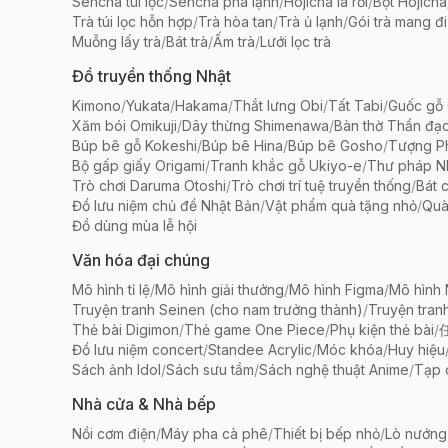
Sencha túi lọc
/
Sencha pha lạnh
/
Hojicha lá rời
/
Bột Hojicha
Trà túi lọc hỗn hợp
/
Trà hòa tan
/
Trà ủ lạnh
/
Gói trà mang đi
Muỗng lấy trà
/
Bát trà
/
Ấm trà
/
Lưới lọc trà
Đồ truyền thống Nhật
Kimono
/
Yukata
/
Hakama
/
Thắt lưng Obi
/
Tất Tabi
/
Guốc gỗ 
Xăm bói Omikuji
/
Dây thừng Shimenawa
/
Bàn thờ Thần đạ
Búp bê gỗ Kokeshi
/
Búp bê Hina
/
Búp bê Gosho
/
Tượng Ph
Bộ gấp giấy Origami
/
Tranh khắc gỗ Ukiyo-e
/
Thư pháp N
Trò chơi Daruma Otoshi
/
Trò chơi trí tuệ truyền thống
/
Bát 
Đồ lưu niệm chủ đề Nhật Bản
/
Vật phẩm quà tặng nhỏ
/
Quà
Đồ dùng mùa lễ hội
Văn hóa đại chúng
Mô hình tỉ lệ
/
Mô hình giải thưởng
/
Mô hình Figma
/
Mô hình
Truyện tranh Seinen (cho nam trưởng thành)
/
Truyện tran
Thẻ bài Digimon
/
Thẻ game One Piece
/
Phụ kiện thẻ bài
/
Đồ lưu niệm concert
/
Standee Acrylic
/
Móc khóa
/
Huy hiệu
Sách ảnh Idol
/
Sách sưu tầm
/
Sách nghệ thuật Anime
/
Tạp 
Nhà cửa & Nhà bếp
Nồi cơm điện
/
Máy pha cà phê
/
Thiết bị bếp nhỏ
/
Lò nướng