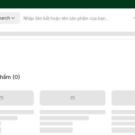
earch
phẩm (
0
)