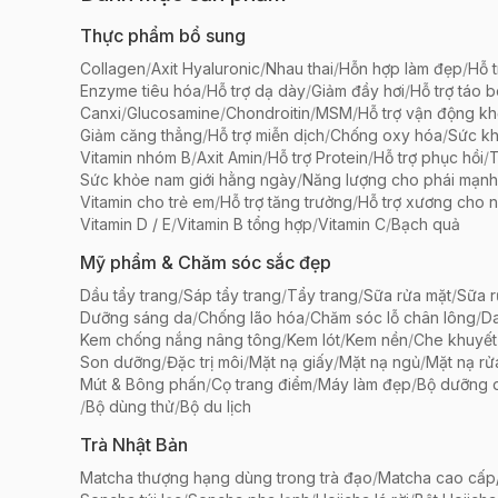
Thực phẩm bổ sung
Collagen
/
Axit Hyaluronic
/
Nhau thai
/
Hỗn hợp làm đẹp
/
Hỗ t
Enzyme tiêu hóa
/
Hỗ trợ dạ dày
/
Giảm đầy hơi
/
Hỗ trợ táo 
Canxi
/
Glucosamine
/
Chondroitin
/
MSM
/
Hỗ trợ vận động k
Giảm căng thẳng
/
Hỗ trợ miễn dịch
/
Chống oxy hóa
/
Sức k
Vitamin nhóm B
/
Axit Amin
/
Hỗ trợ Protein
/
Hỗ trợ phục hồi
/
T
Sức khỏe nam giới hằng ngày
/
Năng lượng cho phái mạnh
Vitamin cho trẻ em
/
Hỗ trợ tăng trưởng
/
Hỗ trợ xương cho n
Vitamin D / E
/
Vitamin B tổng hợp
/
Vitamin C
/
Bạch quả
Mỹ phẩm & Chăm sóc sắc đẹp
Dầu tẩy trang
/
Sáp tẩy trang
/
Tẩy trang
/
Sữa rửa mặt
/
Sữa r
Dưỡng sáng da
/
Chống lão hóa
/
Chăm sóc lỗ chân lông
/
D
Kem chống nắng nâng tông
/
Kem lót
/
Kem nền
/
Che khuyết
Son dưỡng
/
Đặc trị môi
/
Mặt nạ giấy
/
Mặt nạ ngủ
/
Mặt nạ rử
Mút & Bông phấn
/
Cọ trang điểm
/
Máy làm đẹp
/
Bộ dưỡng 
/
Bộ dùng thử
/
Bộ du lịch
Trà Nhật Bản
Matcha thượng hạng dùng trong trà đạo
/
Matcha cao cấp/