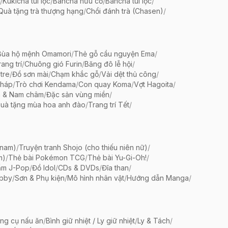
/
Kukicha túi lọc
/
Bancha hữu cơ
/
Bancha túi lọc
/
Quà tặng trà thượng hạng
/
Chổi đánh trà (Chasen)
/
Bùa hộ mệnh Omamori
/
Thẻ gỗ cầu nguyện Ema
/
ang trí
/
Chuông gió Furin
/
Băng đô lễ hội
/
tre
/
Đồ sơn mài
/
Chạm khắc gỗ
/
Vải dệt thủ công
/
pháp
/
Trò chơi Kendama
/
Con quay Koma
/
Vợt Hagoita
/
 & Nam châm
/
Đặc sản vùng miền
/
uà tặng mùa hoa anh đào
/
Trang trí Tết
/
 nam)
/
Truyện tranh Shojo (cho thiếu niên nữ)
/
m)
/
Thẻ bài Pokémon TCG
/
Thẻ bài Yu-Gi-Oh!
/
ẩm J-Pop
/
Đồ Idol
/
CDs & DVDs
/
Đĩa than
/
bby
/
Sơn & Phụ kiện
/
Mô hình nhân vật
/
Hướng dẫn Manga
/
ng cụ nấu ăn
/
Bình giữ nhiệt / Ly giữ nhiệt
/
Ly & Tách
/