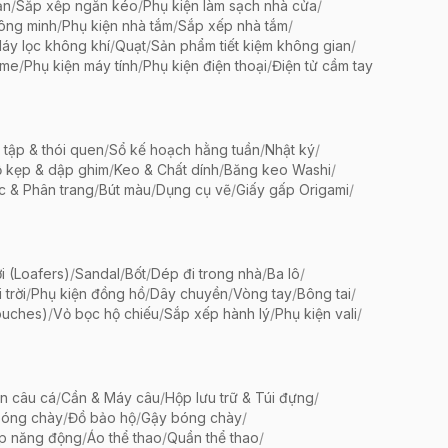
ản
/
Sắp xếp ngăn kéo
/
Phụ kiện làm sạch nhà cửa
/
ông minh
/
Phụ kiện nhà tắm
/
Sắp xếp nhà tắm
/
áy lọc không khí
/
Quạt
/
Sản phẩm tiết kiệm không gian
/
ame
/
Phụ kiện máy tính
/
Phụ kiện điện thoại
/
Điện tử cầm tay
 tập & thói quen
/
Sổ kế hoạch hằng tuần
/
Nhật ký
/
 kẹp & dập ghim
/
Keo & Chất dính
/
Băng keo Washi
/
c & Phân trang
/
Bút màu
/
Dụng cụ vẽ
/
Giấy gấp Origami
/
i (Loafers)
/
Sandal
/
Bốt
/
Dép đi trong nhà
/
Ba lô
/
trời
/
Phụ kiện đồng hồ
/
Dây chuyền
/
Vòng tay
/
Bông tai
/
ouches)
/
Vỏ bọc hộ chiếu
/
Sắp xếp hành lý
/
Phụ kiện vali
/
ện câu cá
/
Cần & Máy câu
/
Hộp lưu trữ & Túi đựng
/
bóng chày
/
Đồ bảo hộ
/
Gậy bóng chày
/
ập năng động
/
Áo thể thao
/
Quần thể thao
/