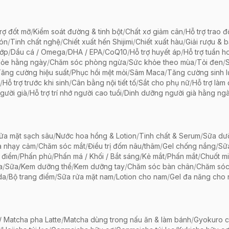
rợ đốt mỡ
/
Kiểm soát đường & tinh bột
/
Chất xơ giảm cân
/
Hỗ trợ trao đ
bón
/
Tinh chất nghệ
/
Chiết xuất hến Shijimi
/
Chiết xuất hàu
/
Giải rượu & 
hớp
/
Dầu cá / Omega
/
DHA / EPA
/
CoQ10
/
Hỗ trợ huyết áp
/
Hỗ trợ tuần h
hỏe hằng ngày
/
Chăm sóc phòng ngừa
/
Sức khỏe theo mùa
/
Tỏi đen
/
ăng cường hiệu suất
/
Phục hồi mệt mỏi
/
Sâm Maca
/
Tăng cường sinh 
/
Hỗ trợ trước khi sinh
/
Cân bằng nội tiết tố
/
Sắt cho phụ nữ
/
Hỗ trợ làm
gười già
/
Hỗ trợ trí nhớ người cao tuổi
/
Dinh dưỡng người già hằng ng
ửa mặt sạch sâu
/
Nước hoa hồng & Lotion
/
Tinh chất & Serum
/
Sữa dưỡ
a nhạy cảm
/
Chăm sóc mắt
/
Điều trị đốm nâu/thâm
/
Gel chống nắng
/
Sữ
 điểm
/
Phấn phủ
/
Phấn má / Khối / Bắt sáng
/
Kẻ mắt
/
Phấn mắt
/
Chuốt mi
a
/
Sữa/Kem dưỡng thể
/
Kem dưỡng tay
/
Chăm sóc bàn chân
/
Chăm só
da
/
Bộ trang điểm
/
Sữa rửa mặt nam
/
Lotion cho nam
/
Gel đa năng cho
 Matcha pha Latte
/
Matcha dùng trong nấu ăn & làm bánh
/
Gyokuro c