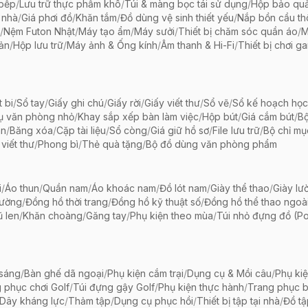
 bếp
/
Lưu trữ thực phẩm khô
/
Túi & màng bọc tái sử dụng
/
Hộp bảo qu
 nhà
/
Giá phơi đồ
/
Khăn tắm
/
Đồ dùng vệ sinh thiết yếu
/
Nắp bồn cầu th
/
Nệm Futon Nhật
/
Máy tạo ẩm
/
Máy sưởi
/
Thiết bị chăm sóc quần áo
/
M
iản
/
Hộp lưu trữ
/
Máy ảnh & Ống kính
/
Âm thanh & Hi-Fi
/
Thiết bị chơi g
t bi
/
Sổ tay
/
Giấy ghi chú
/
Giấy rời
/
Giấy viết thư
/
Sổ vẽ
/
Sổ kế hoạch học
ụ văn phòng nhỏ
/
Khay sắp xếp bàn làm việc
/
Hộp bút
/
Giá cắm bút
/
Bộ
ãn
/
Băng xóa
/
Cặp tài liệu
/
Sổ còng
/
Giá giữ hồ sơ
/
File lưu trữ
/
Bộ chỉ mụ
viết thư
/
Phong bì
/
Thẻ quà tặng
/
Bộ đồ dùng văn phòng phẩm
i
/
Áo thun
/
Quần nam
/
Áo khoác nam
/
Đồ lót nam
/
Giày thể thao
/
Giày lườ
hường
/
Đồng hồ thời trang
/
Đồng hồ kỹ thuật số
/
Đồng hồ thể thao ngoài 
 len
/
Khăn choàng
/
Găng tay
/
Phụ kiện theo mùa
/
Túi nhỏ đựng đồ (P
 sáng
/
Bàn ghế dã ngoại
/
Phụ kiện cắm trại
/
Dụng cụ & Mồi câu
/
Phụ ki
 phục chơi Golf
/
Túi đựng gậy Golf
/
Phụ kiện thực hành
/
Trang phục 
Dây kháng lực
/
Thảm tập
/
Dụng cụ phục hồi
/
Thiết bị tập tại nhà
/
Đồ t