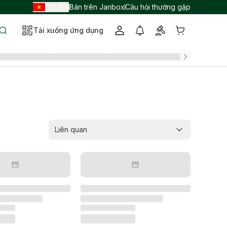
VI
JPY
Bán trên Janbox
Câu hỏi thường gặp
/
/
Tải xuống ứng dụng
Liên quan