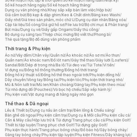
Sổ kế hoạch học tập & thói quen
/
Sổ kế hoạch hằng tuần
/
Nhật ký
/
Sổ kế hoạch hằng ngày
/
Sổ kế hoạch hằng tháng
/
Dụng cụ văn phòng nhỏ
/
Khay sắp xếp bàn làm việc
/
Hộp bút
/
Giá cắm bút
/
Bộ kẹp & dập ghim
/
Keo & Chất dính
/
Băng keo Washi
/
Giấy nhớ
/
Giá treo sản phẩm, móc chữ U
/
Dụng cụ dán nhãn
/
Băng xóa
/
Cặp tài liệu
/
Sổ còng
/
Giá giữ hồ sơ
/
File lưu trữ
/
Bộ chỉ mục & Phân trang
/
Bút màu
/
Dụng cụ vẽ
/
Giấy gấp Origami
/
Giấy thủ công
/
Bộ dụng cụ sáng tạo
/
Thiệp chúc mừng
/
Bộ viết thư
/
Phong bì
/
Thẻ quà tặng
/
Bộ đồ dùng văn phòng phẩm
Thời trang & Phụ kiện
Áo nữ
/
Váy đầm
/
Chân váy
/
Quần nữ
/
Áo khoác nữ
/
Áo sơ mi
/
Áo thun
/
Quần nam
/
Áo khoác nam
/
Đồ lót nam
/
Giày thể thao
/
Giày lười (Loafers)
/
Sandal
/
Bốt
/
Dép đi trong nhà
/
Ba lô
/
Túi đeo vai
/
Túi Tote
/
Ví tiền
/
Ví đựng xu
/
Đồng hồ thông thường
/
Đồng hồ thời trang
/
Đồng hồ kỹ thuật số
/
Đồng hồ thể thao ngoài trời
/
Phụ kiện đồng hồ
/
Dây chuyền
/
Vòng tay
/
Bông tai
/
Phụ kiện tóc
/
Phụ kiện thời trang nhỏ
/
Mũ & Nón lưỡi trai
/
Mũ len
/
Khăn choàng
/
Găng tay
/
Phụ kiện theo mùa
/
Túi nhỏ đựng đồ (Pouches)
/
Vỏ bọc hộ chiếu
/
Sắp xếp hành lý
/
Phụ kiện vali
/
Vật dụng mang đi hằng ngày nhỏ gọn
Thể thao & Dã ngoại
Lều & Thiết bị
/
Dụng cụ nấu ăn cắm trại
/
Đèn lồng & Chiếu sáng
/
Bàn ghế dã ngoại
/
Phụ kiện cắm trại
/
Dụng cụ & Mồi câu
/
Phụ kiện câu cá
/
Cần & Máy câu
/
Hộp lưu trữ & Túi đựng
/
Trang phục câu cá
/
Phụ kiện Golf
/
Thiết bị tập luyện
/
Trang phục chơi Golf
/
Túi đựng gậy Golf
/
Phụ kiện thực hành
/
Trang phục bóng chày
/
Đồ bảo hộ
/
Gậy bóng chày
/
Găng tay bóng chày
/
Phụ kiện tập luyện
/
Phụ kiện Fitness
/
Dây kháng lực
/