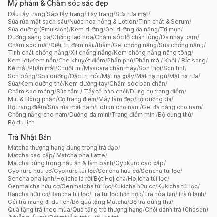
Mỹ phẩm & Chăm sóc sắc đẹp
Dầu tẩy trang
/
Sáp tẩy trang
/
Tẩy trang
/
Sữa rửa mặt
/
Sữa rửa mặt sạch sâu
/
Nước hoa hồng & Lotion
/
Tinh chất & Serum
/
Sữa dưỡng (Emulsion)
/
Kem dưỡng
/
Gel dưỡng đa năng
/
Trị mụn
/
Dưỡng sáng da
/
Chống lão hóa
/
Chăm sóc lỗ chân lông
/
Da nhạy cảm
/
Chăm sóc mắt
/
Điều trị đốm nâu/thâm
/
Gel chống nắng
/
Sữa chống nắng
/
Tinh chất chống nắng
/
Xịt chống nắng
/
Kem chống nắng nâng tông
/
Kem lót
/
Kem nền
/
Che khuyết điểm
/
Phấn phủ
/
Phấn má / Khối / Bắt sáng
/
Kẻ mắt
/
Phấn mắt
/
Chuốt mi
/
Mascara chân mày
/
Son thỏi
/
Son tint
/
Son bóng
/
Son dưỡng
/
Đặc trị môi
/
Mặt nạ giấy
/
Mặt nạ ngủ
/
Mặt nạ rửa
/
Sữa/Kem dưỡng thể
/
Kem dưỡng tay
/
Chăm sóc bàn chân
/
Chăm sóc móng
/
Sữa tắm / Tẩy tế bào chết
/
Dụng cụ trang điểm
/
Mút & Bông phấn
/
Cọ trang điểm
/
Máy làm đẹp
/
Bộ dưỡng da
/
Bộ trang điểm
/
Sữa rửa mặt nam
/
Lotion cho nam
/
Gel đa năng cho nam
/
Chống nắng cho nam
/
Dưỡng da mini
/
Trang điểm mini
/
Bộ dùng thử
/
Bộ du lịch
Trà Nhật Bản
Matcha thượng hạng dùng trong trà đạo
/
Matcha cao cấp/ Matcha pha Latte
/
Matcha dùng trong nấu ăn & làm bánh
/
Gyokuro cao cấp
/
Gyokuro hữu cơ
/
Gyokuro túi lọc
/
Sencha hữu cơ
/
Sencha túi lọc
/
Sencha pha lạnh
/
Hojicha lá rời
/
Bột Hojicha
/
Hojicha túi lọc
/
Genmaicha hữu cơ
/
Genmaicha túi lọc
/
Kukicha hữu cơ
/
Kukicha túi lọc
/
Bancha hữu cơ
/
Bancha túi lọc
/
Trà túi lọc hỗn hợp
/
Trà hòa tan
/
Trà ủ lạnh
/
Gói trà mang đi du lịch
/
Bộ quà tặng Matcha
/
Bộ trà dùng thử
/
Quà tặng trà theo mùa
/
Quà tặng trà thượng hạng
/
Chổi đánh trà (Chasen)