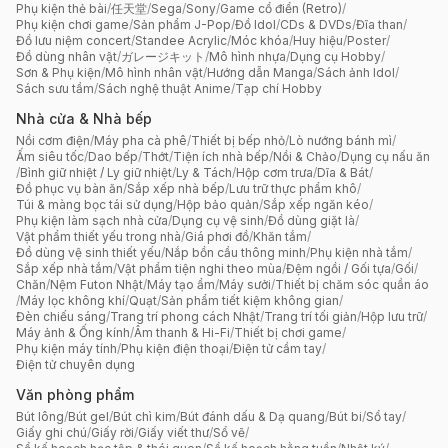
Phụ kiện thẻ bài
/
任天堂
/
Sega
/
Sony
/
Game cổ điển (Retro)
/
Phụ kiện chơi game
/
Sản phẩm J-Pop
/
Đồ Idol
/
CDs & DVDs
/
Đĩa than
/
Đồ lưu niệm concert
/
Standee Acrylic
/
Móc khóa
/
Huy hiệu
/
Poster
/
Đồ dùng nhân vật
/
ガレージキット
/
Mô hình nhựa
/
Dụng cụ Hobby
/
Sơn & Phụ kiện
/
Mô hình nhân vật
/
Hướng dẫn Manga
/
Sách ảnh Idol
/
Sách sưu tầm
/
Sách nghệ thuật Anime
/
Tạp chí Hobby
Nhà cửa & Nhà bếp
Nồi cơm điện
/
Máy pha cà phê
/
Thiết bị bếp nhỏ
/
Lò nướng bánh mì
/
Ấm siêu tốc
/
Dao bếp
/
Thớt
/
Tiện ích nhà bếp
/
Nồi & Chảo
/
Dụng cụ nấu ăn
/
Bình giữ nhiệt / Ly giữ nhiệt
/
Ly & Tách
/
Hộp cơm trưa
/
Dĩa & Bát
/
Đồ phục vụ bàn ăn
/
Sắp xếp nhà bếp
/
Lưu trữ thực phẩm khô
/
Túi & màng bọc tái sử dụng
/
Hộp bảo quản
/
Sắp xếp ngăn kéo
/
Phụ kiện làm sạch nhà cửa
/
Dụng cụ vệ sinh
/
Đồ dùng giặt là
/
Vật phẩm thiết yếu trong nhà
/
Giá phơi đồ
/
Khăn tắm
/
Đồ dùng vệ sinh thiết yếu
/
Nắp bồn cầu thông minh
/
Phụ kiện nhà tắm
/
Sắp xếp nhà tắm
/
Vật phẩm tiện nghi theo mùa
/
Đệm ngồi / Gối tựa
/
Gối
/
Chăn
/
Nệm Futon Nhật
/
Máy tạo ẩm
/
Máy sưởi
/
Thiết bị chăm sóc quần áo
/
Máy lọc không khí
/
Quạt
/
Sản phẩm tiết kiệm không gian
/
Đèn chiếu sáng
/
Trang trí phong cách Nhật
/
Trang trí tối giản
/
Hộp lưu trữ
/
Máy ảnh & Ống kính
/
Âm thanh & Hi-Fi
/
Thiết bị chơi game
/
Phụ kiện máy tính
/
Phụ kiện điện thoại
/
Điện tử cầm tay
/
Điện tử chuyên dụng
Văn phòng phẩm
Bút lông
/
Bút gel
/
Bút chì kim
/
Bút đánh dấu & Dạ quang
/
Bút bi
/
Sổ tay
/
Giấy ghi chú
/
Giấy rời
/
Giấy viết thư
/
Sổ vẽ
/