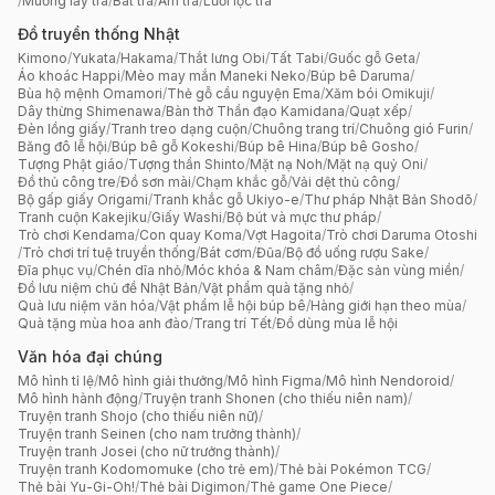
/
Muỗng lấy trà
/
Bát trà
/
Ấm trà
/
Lưới lọc trà
Đồ truyền thống Nhật
Kimono
/
Yukata
/
Hakama
/
Thắt lưng Obi
/
Tất Tabi
/
Guốc gỗ Geta
/
Áo khoác Happi
/
Mèo may mắn Maneki Neko
/
Búp bê Daruma
/
Bùa hộ mệnh Omamori
/
Thẻ gỗ cầu nguyện Ema
/
Xăm bói Omikuji
/
Dây thừng Shimenawa
/
Bàn thờ Thần đạo Kamidana
/
Quạt xếp
/
Đèn lồng giấy
/
Tranh treo dạng cuộn
/
Chuông trang trí
/
Chuông gió Furin
/
Băng đô lễ hội
/
Búp bê gỗ Kokeshi
/
Búp bê Hina
/
Búp bê Gosho
/
Tượng Phật giáo
/
Tượng thần Shinto
/
Mặt nạ Noh
/
Mặt nạ quỷ Oni
/
Đồ thủ công tre
/
Đồ sơn mài
/
Chạm khắc gỗ
/
Vải dệt thủ công
/
Bộ gấp giấy Origami
/
Tranh khắc gỗ Ukiyo-e
/
Thư pháp Nhật Bản Shodō
/
Tranh cuộn Kakejiku
/
Giấy Washi
/
Bộ bút và mực thư pháp
/
Trò chơi Kendama
/
Con quay Koma
/
Vợt Hagoita
/
Trò chơi Daruma Otoshi
/
Trò chơi trí tuệ truyền thống
/
Bát cơm
/
Đũa
/
Bộ đồ uống rượu Sake
/
Đĩa phục vụ
/
Chén dĩa nhỏ
/
Móc khóa & Nam châm
/
Đặc sản vùng miền
/
Đồ lưu niệm chủ đề Nhật Bản
/
Vật phẩm quà tặng nhỏ
/
Quà lưu niệm văn hóa
/
Vật phẩm lễ hội búp bê
/
Hàng giới hạn theo mùa
/
Quà tặng mùa hoa anh đào
/
Trang trí Tết
/
Đồ dùng mùa lễ hội
Văn hóa đại chúng
Mô hình tỉ lệ
/
Mô hình giải thưởng
/
Mô hình Figma
/
Mô hình Nendoroid
/
Mô hình hành động
/
Truyện tranh Shonen (cho thiếu niên nam)
/
Truyện tranh Shojo (cho thiếu niên nữ)
/
Truyện tranh Seinen (cho nam trưởng thành)
/
Truyện tranh Josei (cho nữ trưởng thành)
/
Truyện tranh Kodomomuke (cho trẻ em)
/
Thẻ bài Pokémon TCG
/
Thẻ bài Yu-Gi-Oh!
/
Thẻ bài Digimon
/
Thẻ game One Piece
/