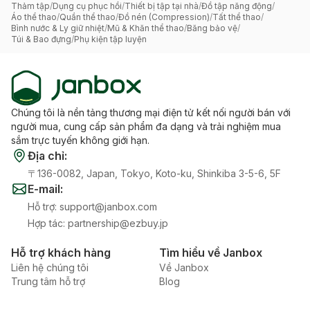
Thảm tập
/
Dụng cụ phục hồi
/
Thiết bị tập tại nhà
/
Đồ tập năng động
/
Áo thể thao
/
Quần thể thao
/
Đồ nén (Compression)
/
Tất thể thao
/
Bình nước & Ly giữ nhiệt
/
Mũ & Khăn thể thao
/
Băng bảo vệ
/
Túi & Bao đựng
/
Phụ kiện tập luyện
Chúng tôi là nền tảng thương mại điện tử kết nối người bán với
người mua, cung cấp sản phẩm đa dạng và trải nghiệm mua
sắm trực tuyến không giới hạn.
Địa chỉ
:
〒136-0082, Japan, Tokyo, Koto-ku, Shinkiba 3-5-6, 5F
E-mail
:
Hỗ trợ
:
support@janbox.com
Hợp tác
:
partnership@ezbuy.jp
Hỗ trợ khách hàng
Tìm hiểu về Janbox
Liên hệ chúng tôi
Về Janbox
Trung tâm hỗ trợ
Blog