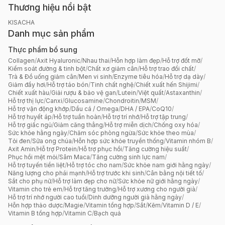
Thương hiệu nổi bật
KISACHA
Danh mục sản phẩm
Thực phẩm bổ sung
Collagen
/
Axit Hyaluronic
/
Nhau thai
/
Hỗn hợp làm đẹp
/
Hỗ trợ đốt mỡ
/
Kiểm soát đường & tinh bột
/
Chất xơ giảm cân
/
Hỗ trợ trao đổi chất
/
Trà & Đồ uống giảm cân
/
Men vi sinh
/
Enzyme tiêu hóa
/
Hỗ trợ dạ dày
/
Giảm đầy hơi
/
Hỗ trợ táo bón
/
Tinh chất nghệ
/
Chiết xuất hến Shijimi
/
Chiết xuất hàu
/
Giải rượu & bảo vệ gan
/
Lutein
/
Việt quất
/
Astaxanthin
/
Hỗ trợ thị lực
/
Canxi
/
Glucosamine
/
Chondroitin
/
MSM
/
Hỗ trợ vận động khớp
/
Dầu cá / Omega
/
DHA / EPA
/
CoQ10
/
Hỗ trợ huyết áp
/
Hỗ trợ tuần hoàn
/
Hỗ trợ trí nhớ
/
Hỗ trợ tập trung
/
Hỗ trợ giấc ngủ
/
Giảm căng thẳng
/
Hỗ trợ miễn dịch
/
Chống oxy hóa
/
Sức khỏe hằng ngày
/
Chăm sóc phòng ngừa
/
Sức khỏe theo mùa
/
Tỏi đen
/
Sữa ong chúa
/
Hỗn hợp sức khỏe truyền thống
/
Vitamin nhóm B
/
Axit Amin
/
Hỗ trợ Protein
/
Hỗ trợ phục hồi
/
Tăng cường hiệu suất
/
Phục hồi mệt mỏi
/
Sâm Maca
/
Tăng cường sinh lực nam
/
Hỗ trợ tuyến tiền liệt
/
Hỗ trợ tóc cho nam
/
Sức khỏe nam giới hằng ngày
/
Năng lượng cho phái mạnh
/
Hỗ trợ trước khi sinh
/
Cân bằng nội tiết tố
/
Sắt cho phụ nữ
/
Hỗ trợ làm đẹp cho nữ
/
Sức khỏe nữ giới hằng ngày
/
Vitamin cho trẻ em
/
Hỗ trợ tăng trưởng
/
Hỗ trợ xương cho người già
/
Hỗ trợ trí nhớ người cao tuổi
/
Dinh dưỡng người già hằng ngày
/
Hỗn hợp thảo dược
/
Magie
/
Vitamin tổng hợp
/
Sắt
/
Kẽm
/
Vitamin D / E
/
Vitamin B tổng hợp
/
Vitamin C
/
Bạch quả