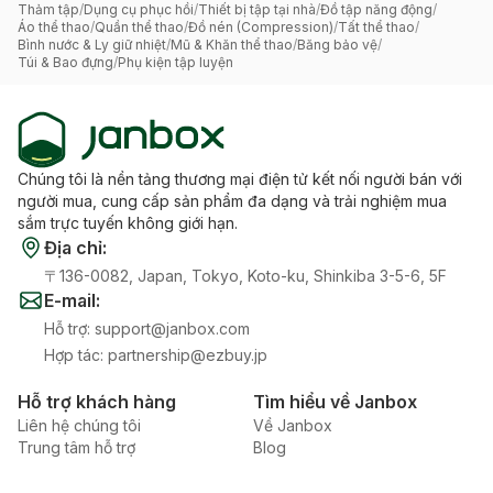
Thảm tập
/
Dụng cụ phục hồi
/
Thiết bị tập tại nhà
/
Đồ tập năng động
/
Áo thể thao
/
Quần thể thao
/
Đồ nén (Compression)
/
Tất thể thao
/
Bình nước & Ly giữ nhiệt
/
Mũ & Khăn thể thao
/
Băng bảo vệ
/
Túi & Bao đựng
/
Phụ kiện tập luyện
Chúng tôi là nền tảng thương mại điện tử kết nối người bán với
người mua, cung cấp sản phẩm đa dạng và trải nghiệm mua
sắm trực tuyến không giới hạn.
Địa chỉ
:
〒136-0082, Japan, Tokyo, Koto-ku, Shinkiba 3-5-6, 5F
E-mail
:
Hỗ trợ
:
support@janbox.com
Hợp tác
:
partnership@ezbuy.jp
Hỗ trợ khách hàng
Tìm hiểu về Janbox
Liên hệ chúng tôi
Về Janbox
Trung tâm hỗ trợ
Blog