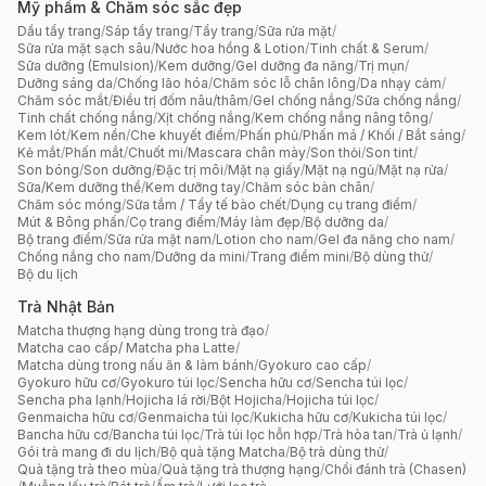
Mỹ phẩm & Chăm sóc sắc đẹp
Dầu tẩy trang
/
Sáp tẩy trang
/
Tẩy trang
/
Sữa rửa mặt
/
Sữa rửa mặt sạch sâu
/
Nước hoa hồng & Lotion
/
Tinh chất & Serum
/
Sữa dưỡng (Emulsion)
/
Kem dưỡng
/
Gel dưỡng đa năng
/
Trị mụn
/
Dưỡng sáng da
/
Chống lão hóa
/
Chăm sóc lỗ chân lông
/
Da nhạy cảm
/
Chăm sóc mắt
/
Điều trị đốm nâu/thâm
/
Gel chống nắng
/
Sữa chống nắng
/
Tinh chất chống nắng
/
Xịt chống nắng
/
Kem chống nắng nâng tông
/
Kem lót
/
Kem nền
/
Che khuyết điểm
/
Phấn phủ
/
Phấn má / Khối / Bắt sáng
/
Kẻ mắt
/
Phấn mắt
/
Chuốt mi
/
Mascara chân mày
/
Son thỏi
/
Son tint
/
Son bóng
/
Son dưỡng
/
Đặc trị môi
/
Mặt nạ giấy
/
Mặt nạ ngủ
/
Mặt nạ rửa
/
Sữa/Kem dưỡng thể
/
Kem dưỡng tay
/
Chăm sóc bàn chân
/
Chăm sóc móng
/
Sữa tắm / Tẩy tế bào chết
/
Dụng cụ trang điểm
/
Mút & Bông phấn
/
Cọ trang điểm
/
Máy làm đẹp
/
Bộ dưỡng da
/
Bộ trang điểm
/
Sữa rửa mặt nam
/
Lotion cho nam
/
Gel đa năng cho nam
/
Chống nắng cho nam
/
Dưỡng da mini
/
Trang điểm mini
/
Bộ dùng thử
/
Bộ du lịch
Trà Nhật Bản
Matcha thượng hạng dùng trong trà đạo
/
Matcha cao cấp/ Matcha pha Latte
/
Matcha dùng trong nấu ăn & làm bánh
/
Gyokuro cao cấp
/
Gyokuro hữu cơ
/
Gyokuro túi lọc
/
Sencha hữu cơ
/
Sencha túi lọc
/
Sencha pha lạnh
/
Hojicha lá rời
/
Bột Hojicha
/
Hojicha túi lọc
/
Genmaicha hữu cơ
/
Genmaicha túi lọc
/
Kukicha hữu cơ
/
Kukicha túi lọc
/
Bancha hữu cơ
/
Bancha túi lọc
/
Trà túi lọc hỗn hợp
/
Trà hòa tan
/
Trà ủ lạnh
/
Gói trà mang đi du lịch
/
Bộ quà tặng Matcha
/
Bộ trà dùng thử
/
Quà tặng trà theo mùa
/
Quà tặng trà thượng hạng
/
Chổi đánh trà (Chasen)