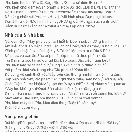
Phụ kiện thẻ bài
/
任天堂
/
Sega
/
Sony
/
Game cổ điển (Retro)
/
Phụ kiện chơi game
/
Sản phẩm J-Pop
/
Đồ Idol
/
CDs & DVDs
/
Đĩa than
/
Đồ lưu niệm concert
/
Standee Acrylic
/
Móc khóa
/
Huy hiệu
/
Poster
/
Đồ dùng nhân vật
/
ガレージキット
/
Mô hình nhựa
/
Dụng cụ Hobby
/
Sơn & Phụ kiện
/
Mô hình nhân vật
/
Hướng dẫn Manga
/
Sách ảnh Idol
/
Sách sưu tầm
/
Sách nghệ thuật Anime
/
Tạp chí Hobby
Nhà cửa & Nhà bếp
Nồi cơm điện
/
Máy pha cà phê
/
Thiết bị bếp nhỏ
/
Lò nướng bánh mì
/
Ấm siêu tốc
/
Dao bếp
/
Thớt
/
Tiện ích nhà bếp
/
Nồi & Chảo
/
Dụng cụ nấu ăn
/
Bình giữ nhiệt / Ly giữ nhiệt
/
Ly & Tách
/
Hộp cơm trưa
/
Dĩa & Bát
/
Đồ phục vụ bàn ăn
/
Sắp xếp nhà bếp
/
Lưu trữ thực phẩm khô
/
Túi & màng bọc tái sử dụng
/
Hộp bảo quản
/
Sắp xếp ngăn kéo
/
Phụ kiện làm sạch nhà cửa
/
Dụng cụ vệ sinh
/
Đồ dùng giặt là
/
Vật phẩm thiết yếu trong nhà
/
Giá phơi đồ
/
Khăn tắm
/
Đồ dùng vệ sinh thiết yếu
/
Nắp bồn cầu thông minh
/
Phụ kiện nhà tắm
/
Sắp xếp nhà tắm
/
Vật phẩm tiện nghi theo mùa
/
Đệm ngồi / Gối tựa
/
Gối
/
Chăn
/
Nệm Futon Nhật
/
Máy tạo ẩm
/
Máy sưởi
/
Thiết bị chăm sóc quần áo
/
Máy lọc không khí
/
Quạt
/
Sản phẩm tiết kiệm không gian
/
Đèn chiếu sáng
/
Trang trí phong cách Nhật
/
Trang trí tối giản
/
Hộp lưu trữ
/
Máy ảnh & Ống kính
/
Âm thanh & Hi-Fi
/
Thiết bị chơi game
/
Phụ kiện máy tính
/
Phụ kiện điện thoại
/
Điện tử cầm tay
/
Điện tử chuyên dụng
Văn phòng phẩm
Bút lông
/
Bút gel
/
Bút chì kim
/
Bút đánh dấu & Dạ quang
/
Bút bi
/
Sổ tay
/
Giấy ghi chú
/
Giấy rời
/
Giấy viết thư
/
Sổ vẽ
/