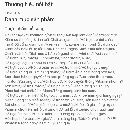
Thương hiệu nổi bật
KISACHA
Danh mục sản phẩm
Thực phẩm bổ sung
Collagen
/
Axit Hyaluronic
/
Nhau thai
/
Hỗn hợp làm đẹp
/
Hỗ trợ đốt mỡ
/
Kiểm soát đường & tinh bột
/
Chất xơ giảm cân
/
Hỗ trợ trao đổi chất
/
Trà & Đồ uống giảm cân
/
Men vi sinh
/
Enzyme tiêu hóa
/
Hỗ trợ dạ dày
/
Giảm đầy hơi
/
Hỗ trợ táo bón
/
Tinh chất nghệ
/
Chiết xuất hến Shijimi
/
Chiết xuất hàu
/
Giải rượu & bảo vệ gan
/
Lutein
/
Việt quất
/
Astaxanthin
/
Hỗ trợ thị lực
/
Canxi
/
Glucosamine
/
Chondroitin
/
MSM
/
Hỗ trợ vận động khớp
/
Dầu cá / Omega
/
DHA / EPA
/
CoQ10
/
Hỗ trợ huyết áp
/
Hỗ trợ tuần hoàn
/
Hỗ trợ trí nhớ
/
Hỗ trợ tập trung
/
Hỗ trợ giấc ngủ
/
Giảm căng thẳng
/
Hỗ trợ miễn dịch
/
Chống oxy hóa
/
Sức khỏe hằng ngày
/
Chăm sóc phòng ngừa
/
Sức khỏe theo mùa
/
Tỏi đen
/
Sữa ong chúa
/
Hỗn hợp sức khỏe truyền thống
/
Vitamin nhóm B
/
Axit Amin
/
Hỗ trợ Protein
/
Hỗ trợ phục hồi
/
Tăng cường hiệu suất
/
Phục hồi mệt mỏi
/
Sâm Maca
/
Tăng cường sinh lực nam
/
Hỗ trợ tuyến tiền liệt
/
Hỗ trợ tóc cho nam
/
Sức khỏe nam giới hằng ngày
/
Năng lượng cho phái mạnh
/
Hỗ trợ trước khi sinh
/
Cân bằng nội tiết tố
/
Sắt cho phụ nữ
/
Hỗ trợ làm đẹp cho nữ
/
Sức khỏe nữ giới hằng ngày
/
Vitamin cho trẻ em
/
Hỗ trợ tăng trưởng
/
Hỗ trợ xương cho người già
/
Hỗ trợ trí nhớ người cao tuổi
/
Dinh dưỡng người già hằng ngày
/
Hỗn hợp thảo dược
/
Magie
/
Vitamin tổng hợp
/
Sắt
/
Kẽm
/
Vitamin D / E
/
Vitamin B tổng hợp
/
Vitamin C
/
Bạch quả