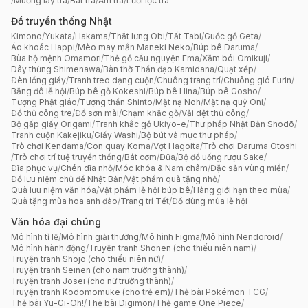
/
Muỗng lấy trà
/
Bát trà
/
Ấm trà
/
Lưới lọc trà
Đồ truyền thống Nhật
Kimono
/
Yukata
/
Hakama
/
Thắt lưng Obi
/
Tất Tabi
/
Guốc gỗ Geta
/
Áo khoác Happi
/
Mèo may mắn Maneki Neko
/
Búp bê Daruma
/
Bùa hộ mệnh Omamori
/
Thẻ gỗ cầu nguyện Ema
/
Xăm bói Omikuji
/
Dây thừng Shimenawa
/
Bàn thờ Thần đạo Kamidana
/
Quạt xếp
/
Đèn lồng giấy
/
Tranh treo dạng cuộn
/
Chuông trang trí
/
Chuông gió Furin
/
Băng đô lễ hội
/
Búp bê gỗ Kokeshi
/
Búp bê Hina
/
Búp bê Gosho
/
Tượng Phật giáo
/
Tượng thần Shinto
/
Mặt nạ Noh
/
Mặt nạ quỷ Oni
/
Đồ thủ công tre
/
Đồ sơn mài
/
Chạm khắc gỗ
/
Vải dệt thủ công
/
Bộ gấp giấy Origami
/
Tranh khắc gỗ Ukiyo-e
/
Thư pháp Nhật Bản Shodō
/
Tranh cuộn Kakejiku
/
Giấy Washi
/
Bộ bút và mực thư pháp
/
Trò chơi Kendama
/
Con quay Koma
/
Vợt Hagoita
/
Trò chơi Daruma Otoshi
/
Trò chơi trí tuệ truyền thống
/
Bát cơm
/
Đũa
/
Bộ đồ uống rượu Sake
/
Đĩa phục vụ
/
Chén dĩa nhỏ
/
Móc khóa & Nam châm
/
Đặc sản vùng miền
/
Đồ lưu niệm chủ đề Nhật Bản
/
Vật phẩm quà tặng nhỏ
/
Quà lưu niệm văn hóa
/
Vật phẩm lễ hội búp bê
/
Hàng giới hạn theo mùa
/
Quà tặng mùa hoa anh đào
/
Trang trí Tết
/
Đồ dùng mùa lễ hội
Văn hóa đại chúng
Mô hình tỉ lệ
/
Mô hình giải thưởng
/
Mô hình Figma
/
Mô hình Nendoroid
/
Mô hình hành động
/
Truyện tranh Shonen (cho thiếu niên nam)
/
Truyện tranh Shojo (cho thiếu niên nữ)
/
Truyện tranh Seinen (cho nam trưởng thành)
/
Truyện tranh Josei (cho nữ trưởng thành)
/
Truyện tranh Kodomomuke (cho trẻ em)
/
Thẻ bài Pokémon TCG
/
Thẻ bài Yu-Gi-Oh!
/
Thẻ bài Digimon
/
Thẻ game One Piece
/