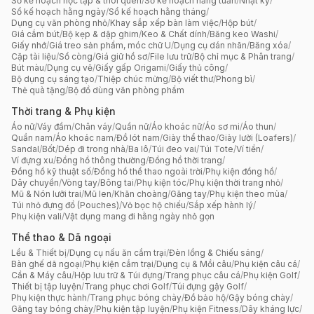
Sổ kế hoạch học tập & thói quen
/
Sổ kế hoạch hằng tuần
/
Nhật ký
/
Sổ kế hoạch hằng ngày
/
Sổ kế hoạch hằng tháng
/
Dụng cụ văn phòng nhỏ
/
Khay sắp xếp bàn làm việc
/
Hộp bút
/
Giá cắm bút
/
Bộ kẹp & dập ghim
/
Keo & Chất dính
/
Băng keo Washi
/
Giấy nhớ
/
Giá treo sản phẩm, móc chữ U
/
Dụng cụ dán nhãn
/
Băng xóa
/
Cặp tài liệu
/
Sổ còng
/
Giá giữ hồ sơ
/
File lưu trữ
/
Bộ chỉ mục & Phân trang
/
Bút màu
/
Dụng cụ vẽ
/
Giấy gấp Origami
/
Giấy thủ công
/
Bộ dụng cụ sáng tạo
/
Thiệp chúc mừng
/
Bộ viết thư
/
Phong bì
/
Thẻ quà tặng
/
Bộ đồ dùng văn phòng phẩm
Thời trang & Phụ kiện
Áo nữ
/
Váy đầm
/
Chân váy
/
Quần nữ
/
Áo khoác nữ
/
Áo sơ mi
/
Áo thun
/
Quần nam
/
Áo khoác nam
/
Đồ lót nam
/
Giày thể thao
/
Giày lười (Loafers)
/
Sandal
/
Bốt
/
Dép đi trong nhà
/
Ba lô
/
Túi đeo vai
/
Túi Tote
/
Ví tiền
/
Ví đựng xu
/
Đồng hồ thông thường
/
Đồng hồ thời trang
/
Đồng hồ kỹ thuật số
/
Đồng hồ thể thao ngoài trời
/
Phụ kiện đồng hồ
/
Dây chuyền
/
Vòng tay
/
Bông tai
/
Phụ kiện tóc
/
Phụ kiện thời trang nhỏ
/
Mũ & Nón lưỡi trai
/
Mũ len
/
Khăn choàng
/
Găng tay
/
Phụ kiện theo mùa
/
Túi nhỏ đựng đồ (Pouches)
/
Vỏ bọc hộ chiếu
/
Sắp xếp hành lý
/
Phụ kiện vali
/
Vật dụng mang đi hằng ngày nhỏ gọn
Thể thao & Dã ngoại
Lều & Thiết bị
/
Dụng cụ nấu ăn cắm trại
/
Đèn lồng & Chiếu sáng
/
Bàn ghế dã ngoại
/
Phụ kiện cắm trại
/
Dụng cụ & Mồi câu
/
Phụ kiện câu cá
/
Cần & Máy câu
/
Hộp lưu trữ & Túi đựng
/
Trang phục câu cá
/
Phụ kiện Golf
/
Thiết bị tập luyện
/
Trang phục chơi Golf
/
Túi đựng gậy Golf
/
Phụ kiện thực hành
/
Trang phục bóng chày
/
Đồ bảo hộ
/
Gậy bóng chày
/
Găng tay bóng chày
/
Phụ kiện tập luyện
/
Phụ kiện Fitness
/
Dây kháng lực
/