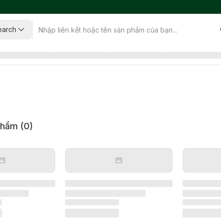
earch
phẩm (
0
)