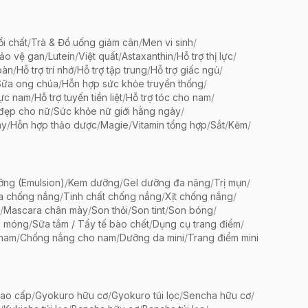
ổi chất
/
Trà & Đồ uống giảm cân
/
Men vi sinh
/
bảo vệ gan
/
Lutein
/
Việt quất
/
Astaxanthin
/
Hỗ trợ thị lực
/
oàn
/
Hỗ trợ trí nhớ
/
Hỗ trợ tập trung
/
Hỗ trợ giấc ngủ
/
Sữa ong chúa
/
Hỗn hợp sức khỏe truyền thống
/
lực nam
/
Hỗ trợ tuyến tiền liệt
/
Hỗ trợ tóc cho nam
/
 đẹp cho nữ
/
Sức khỏe nữ giới hằng ngày
/
ày
/
Hỗn hợp thảo dược
/
Magie
/
Vitamin tổng hợp
/
Sắt
/
Kẽm
/
ng (Emulsion)
/
Kem dưỡng
/
Gel dưỡng đa năng
/
Trị mụn
/
a chống nắng
/
Tinh chất chống nắng
/
Xịt chống nắng
/
/
Mascara chân mày
/
Son thỏi
/
Son tint
/
Son bóng
/
c móng
/
Sữa tắm / Tẩy tế bào chết
/
Dụng cụ trang điểm
/
 nam
/
Chống nắng cho nam
/
Dưỡng da mini
/
Trang điểm mini
ao cấp
/
Gyokuro hữu cơ
/
Gyokuro túi lọc
/
Sencha hữu cơ
/