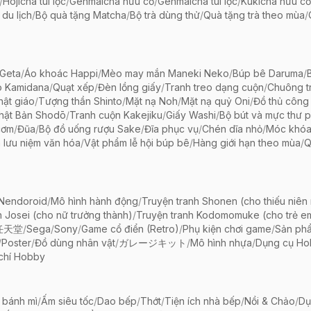
/
Hojicha túi lọc
/
Genmaicha hữu cơ
/
Genmaicha túi lọc
/
Kukicha hữu cơ
 du lịch
/
Bộ quà tặng Matcha
/
Bộ trà dùng thử
/
Quà tặng trà theo mùa
/
Geta
/
Áo khoác Happi
/
Mèo may mắn Maneki Neko
/
Búp bê Daruma
/
o Kamidana
/
Quạt xếp
/
Đèn lồng giấy
/
Tranh treo dạng cuộn
/
Chuông tr
ật giáo
/
Tượng thần Shinto
/
Mặt nạ Noh
/
Mặt nạ quỷ Oni
/
Đồ thủ công 
hật Bản Shodō
/
Tranh cuộn Kakejiku
/
Giấy Washi
/
Bộ bút và mực thư 
cơm
/
Đũa
/
Bộ đồ uống rượu Sake
/
Đĩa phục vụ
/
Chén dĩa nhỏ
/
Móc khóa
 lưu niệm văn hóa
/
Vật phẩm lễ hội búp bê
/
Hàng giới hạn theo mùa
/
Q
 Nendoroid
/
Mô hình hành động
/
Truyện tranh Shonen (cho thiếu niên
h Josei (cho nữ trưởng thành)
/
Truyện tranh Kodomomuke (cho trẻ e
任天堂
/
Sega
/
Sony
/
Game cổ điển (Retro)
/
Phụ kiện chơi game
/
Sản ph
/
Poster
/
Đồ dùng nhân vật
/
ガレージキット
/
Mô hình nhựa
/
Dụng cụ Ho
chí Hobby
 bánh mì
/
Ấm siêu tốc
/
Dao bếp
/
Thớt
/
Tiện ích nhà bếp
/
Nồi & Chảo
/
Dụ