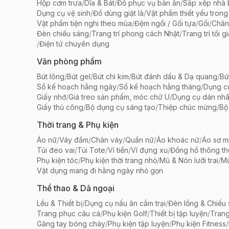
Hộp cơm trưa
/
Dĩa & Bát
/
Đồ phục vụ bàn ăn
/
Sắp xếp nhà
Dụng cụ vệ sinh
/
Đồ dùng giặt là
/
Vật phẩm thiết yếu trong
Vật phẩm tiện nghi theo mùa
/
Đệm ngồi / Gối tựa
/
Gối
/
Chăn
Đèn chiếu sáng
/
Trang trí phong cách Nhật
/
Trang trí tối g
/
Điện tử chuyên dụng
Văn phòng phẩm
Bút lông
/
Bút gel
/
Bút chì kim
/
Bút đánh dấu & Dạ quang
/
Bú
Sổ kế hoạch hằng ngày
/
Sổ kế hoạch hằng tháng
/
Dụng c
Giấy nhớ
/
Giá treo sản phẩm, móc chữ U
/
Dụng cụ dán nh
Giấy thủ công
/
Bộ dụng cụ sáng tạo
/
Thiệp chúc mừng
/
Bộ 
Thời trang & Phụ kiện
Áo nữ
/
Váy đầm
/
Chân váy
/
Quần nữ
/
Áo khoác nữ
/
Áo sơ m
Túi đeo vai
/
Túi Tote
/
Ví tiền
/
Ví đựng xu
/
Đồng hồ thông t
Phụ kiện tóc
/
Phụ kiện thời trang nhỏ
/
Mũ & Nón lưỡi trai
/
Mũ
Vật dụng mang đi hằng ngày nhỏ gọn
Thể thao & Dã ngoại
Lều & Thiết bị
/
Dụng cụ nấu ăn cắm trại
/
Đèn lồng & Chiếu
Trang phục câu cá
/
Phụ kiện Golf
/
Thiết bị tập luyện
/
Trang
Găng tay bóng chày
/
Phụ kiện tập luyện
/
Phụ kiện Fitness
/