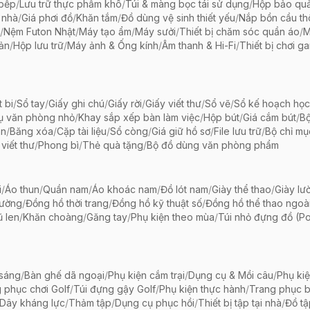
 bếp
/
Lưu trữ thực phẩm khô
/
Túi & màng bọc tái sử dụng
/
Hộp bảo qu
 nhà
/
Giá phơi đồ
/
Khăn tắm
/
Đồ dùng vệ sinh thiết yếu
/
Nắp bồn cầu th
/
Nệm Futon Nhật
/
Máy tạo ẩm
/
Máy sưởi
/
Thiết bị chăm sóc quần áo
/
M
iản
/
Hộp lưu trữ
/
Máy ảnh & Ống kính
/
Âm thanh & Hi-Fi
/
Thiết bị chơi g
t bi
/
Sổ tay
/
Giấy ghi chú
/
Giấy rời
/
Giấy viết thư
/
Sổ vẽ
/
Sổ kế hoạch học
ụ văn phòng nhỏ
/
Khay sắp xếp bàn làm việc
/
Hộp bút
/
Giá cắm bút
/
Bộ
ãn
/
Băng xóa
/
Cặp tài liệu
/
Sổ còng
/
Giá giữ hồ sơ
/
File lưu trữ
/
Bộ chỉ mụ
viết thư
/
Phong bì
/
Thẻ quà tặng
/
Bộ đồ dùng văn phòng phẩm
i
/
Áo thun
/
Quần nam
/
Áo khoác nam
/
Đồ lót nam
/
Giày thể thao
/
Giày lườ
hường
/
Đồng hồ thời trang
/
Đồng hồ kỹ thuật số
/
Đồng hồ thể thao ngoài 
 len
/
Khăn choàng
/
Găng tay
/
Phụ kiện theo mùa
/
Túi nhỏ đựng đồ (P
 sáng
/
Bàn ghế dã ngoại
/
Phụ kiện cắm trại
/
Dụng cụ & Mồi câu
/
Phụ ki
 phục chơi Golf
/
Túi đựng gậy Golf
/
Phụ kiện thực hành
/
Trang phục 
Dây kháng lực
/
Thảm tập
/
Dụng cụ phục hồi
/
Thiết bị tập tại nhà
/
Đồ t