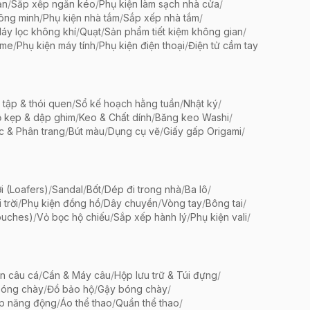
ản
/
Sắp xếp ngăn kéo
/
Phụ kiện làm sạch nhà cửa
/
ông minh
/
Phụ kiện nhà tắm
/
Sắp xếp nhà tắm
/
áy lọc không khí
/
Quạt
/
Sản phẩm tiết kiệm không gian
/
ame
/
Phụ kiện máy tính
/
Phụ kiện điện thoại
/
Điện tử cầm tay
 tập & thói quen
/
Sổ kế hoạch hằng tuần
/
Nhật ký
/
 kẹp & dập ghim
/
Keo & Chất dính
/
Băng keo Washi
/
c & Phân trang
/
Bút màu
/
Dụng cụ vẽ
/
Giấy gấp Origami
/
i (Loafers)
/
Sandal
/
Bốt
/
Dép đi trong nhà
/
Ba lô
/
trời
/
Phụ kiện đồng hồ
/
Dây chuyền
/
Vòng tay
/
Bông tai
/
ouches)
/
Vỏ bọc hộ chiếu
/
Sắp xếp hành lý
/
Phụ kiện vali
/
ện câu cá
/
Cần & Máy câu
/
Hộp lưu trữ & Túi đựng
/
bóng chày
/
Đồ bảo hộ
/
Gậy bóng chày
/
ập năng động
/
Áo thể thao
/
Quần thể thao
/