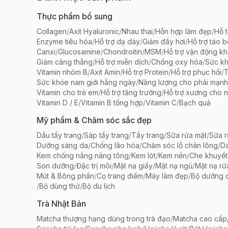
Thực phẩm bổ sung
Collagen
/
Axit Hyaluronic
/
Nhau thai
/
Hỗn hợp làm đẹp
/
Hỗ t
Enzyme tiêu hóa
/
Hỗ trợ dạ dày
/
Giảm đầy hơi
/
Hỗ trợ táo 
Canxi
/
Glucosamine
/
Chondroitin
/
MSM
/
Hỗ trợ vận động k
Giảm căng thẳng
/
Hỗ trợ miễn dịch
/
Chống oxy hóa
/
Sức k
Vitamin nhóm B
/
Axit Amin
/
Hỗ trợ Protein
/
Hỗ trợ phục hồi
/
T
Sức khỏe nam giới hằng ngày
/
Năng lượng cho phái mạnh
Vitamin cho trẻ em
/
Hỗ trợ tăng trưởng
/
Hỗ trợ xương cho n
Vitamin D / E
/
Vitamin B tổng hợp
/
Vitamin C
/
Bạch quả
Mỹ phẩm & Chăm sóc sắc đẹp
Dầu tẩy trang
/
Sáp tẩy trang
/
Tẩy trang
/
Sữa rửa mặt
/
Sữa r
Dưỡng sáng da
/
Chống lão hóa
/
Chăm sóc lỗ chân lông
/
D
Kem chống nắng nâng tông
/
Kem lót
/
Kem nền
/
Che khuyết
Son dưỡng
/
Đặc trị môi
/
Mặt nạ giấy
/
Mặt nạ ngủ
/
Mặt nạ rử
Mút & Bông phấn
/
Cọ trang điểm
/
Máy làm đẹp
/
Bộ dưỡng 
/
Bộ dùng thử
/
Bộ du lịch
Trà Nhật Bản
Matcha thượng hạng dùng trong trà đạo
/
Matcha cao cấp/