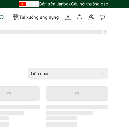
VI
JPY
Bán trên Janbox
Câu hỏi thường gặp
/
/
Tải xuống ứng dụng
Liên quan