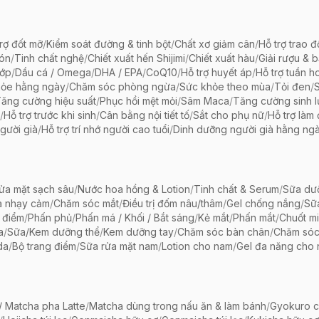
rợ đốt mỡ
/
Kiểm soát đường & tinh bột
/
Chất xơ giảm cân
/
Hỗ trợ trao đ
bón
/
Tinh chất nghệ
/
Chiết xuất hến Shijimi
/
Chiết xuất hàu
/
Giải rượu & 
hớp
/
Dầu cá / Omega
/
DHA / EPA
/
CoQ10
/
Hỗ trợ huyết áp
/
Hỗ trợ tuần h
hỏe hằng ngày
/
Chăm sóc phòng ngừa
/
Sức khỏe theo mùa
/
Tỏi đen
/
ăng cường hiệu suất
/
Phục hồi mệt mỏi
/
Sâm Maca
/
Tăng cường sinh 
/
Hỗ trợ trước khi sinh
/
Cân bằng nội tiết tố
/
Sắt cho phụ nữ
/
Hỗ trợ làm
gười già
/
Hỗ trợ trí nhớ người cao tuổi
/
Dinh dưỡng người già hằng ng
ửa mặt sạch sâu
/
Nước hoa hồng & Lotion
/
Tinh chất & Serum
/
Sữa dưỡ
a nhạy cảm
/
Chăm sóc mắt
/
Điều trị đốm nâu/thâm
/
Gel chống nắng
/
Sữ
 điểm
/
Phấn phủ
/
Phấn má / Khối / Bắt sáng
/
Kẻ mắt
/
Phấn mắt
/
Chuốt mi
a
/
Sữa/Kem dưỡng thể
/
Kem dưỡng tay
/
Chăm sóc bàn chân
/
Chăm só
da
/
Bộ trang điểm
/
Sữa rửa mặt nam
/
Lotion cho nam
/
Gel đa năng cho
 Matcha pha Latte
/
Matcha dùng trong nấu ăn & làm bánh
/
Gyokuro c