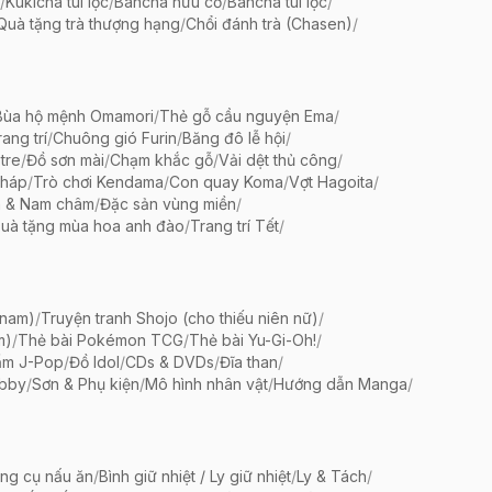
/
Kukicha túi lọc
/
Bancha hữu cơ
/
Bancha túi lọc
/
Quà tặng trà thượng hạng
/
Chổi đánh trà (Chasen)
/
Bùa hộ mệnh Omamori
/
Thẻ gỗ cầu nguyện Ema
/
ang trí
/
Chuông gió Furin
/
Băng đô lễ hội
/
tre
/
Đồ sơn mài
/
Chạm khắc gỗ
/
Vải dệt thủ công
/
pháp
/
Trò chơi Kendama
/
Con quay Koma
/
Vợt Hagoita
/
 & Nam châm
/
Đặc sản vùng miền
/
uà tặng mùa hoa anh đào
/
Trang trí Tết
/
 nam)
/
Truyện tranh Shojo (cho thiếu niên nữ)
/
m)
/
Thẻ bài Pokémon TCG
/
Thẻ bài Yu-Gi-Oh!
/
ẩm J-Pop
/
Đồ Idol
/
CDs & DVDs
/
Đĩa than
/
bby
/
Sơn & Phụ kiện
/
Mô hình nhân vật
/
Hướng dẫn Manga
/
ng cụ nấu ăn
/
Bình giữ nhiệt / Ly giữ nhiệt
/
Ly & Tách
/