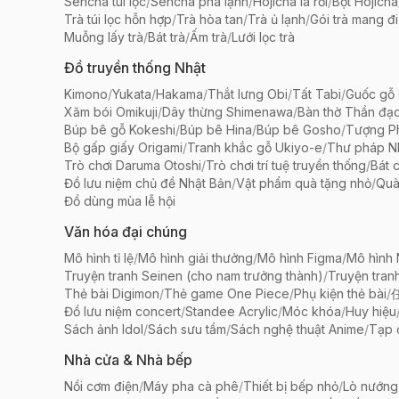
Sencha túi lọc
/
Sencha pha lạnh
/
Hojicha lá rời
/
Bột Hojicha
Trà túi lọc hỗn hợp
/
Trà hòa tan
/
Trà ủ lạnh
/
Gói trà mang đi
Muỗng lấy trà
/
Bát trà
/
Ấm trà
/
Lưới lọc trà
Đồ truyền thống Nhật
Kimono
/
Yukata
/
Hakama
/
Thắt lưng Obi
/
Tất Tabi
/
Guốc gỗ 
Xăm bói Omikuji
/
Dây thừng Shimenawa
/
Bàn thờ Thần đạ
Búp bê gỗ Kokeshi
/
Búp bê Hina
/
Búp bê Gosho
/
Tượng Ph
Bộ gấp giấy Origami
/
Tranh khắc gỗ Ukiyo-e
/
Thư pháp N
Trò chơi Daruma Otoshi
/
Trò chơi trí tuệ truyền thống
/
Bát 
Đồ lưu niệm chủ đề Nhật Bản
/
Vật phẩm quà tặng nhỏ
/
Quà
Đồ dùng mùa lễ hội
Văn hóa đại chúng
Mô hình tỉ lệ
/
Mô hình giải thưởng
/
Mô hình Figma
/
Mô hình
Truyện tranh Seinen (cho nam trưởng thành)
/
Truyện tran
Thẻ bài Digimon
/
Thẻ game One Piece
/
Phụ kiện thẻ bài
/
Đồ lưu niệm concert
/
Standee Acrylic
/
Móc khóa
/
Huy hiệu
Sách ảnh Idol
/
Sách sưu tầm
/
Sách nghệ thuật Anime
/
Tạp 
Nhà cửa & Nhà bếp
Nồi cơm điện
/
Máy pha cà phê
/
Thiết bị bếp nhỏ
/
Lò nướng