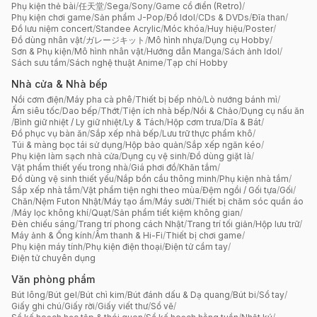
Phụ kiện thẻ bài
/
任天堂
/
Sega
/
Sony
/
Game cổ điển (Retro)
/
Phụ kiện chơi game
/
Sản phẩm J-Pop
/
Đồ Idol
/
CDs & DVDs
/
Đĩa than
/
Đồ lưu niệm concert
/
Standee Acrylic
/
Móc khóa
/
Huy hiệu
/
Poster
/
Đồ dùng nhân vật
/
ガレージキット
/
Mô hình nhựa
/
Dụng cụ Hobby
/
Sơn & Phụ kiện
/
Mô hình nhân vật
/
Hướng dẫn Manga
/
Sách ảnh Idol
/
Sách sưu tầm
/
Sách nghệ thuật Anime
/
Tạp chí Hobby
Nhà cửa & Nhà bếp
Nồi cơm điện
/
Máy pha cà phê
/
Thiết bị bếp nhỏ
/
Lò nướng bánh mì
/
Ấm siêu tốc
/
Dao bếp
/
Thớt
/
Tiện ích nhà bếp
/
Nồi & Chảo
/
Dụng cụ nấu ăn
/
Bình giữ nhiệt / Ly giữ nhiệt
/
Ly & Tách
/
Hộp cơm trưa
/
Dĩa & Bát
/
Đồ phục vụ bàn ăn
/
Sắp xếp nhà bếp
/
Lưu trữ thực phẩm khô
/
Túi & màng bọc tái sử dụng
/
Hộp bảo quản
/
Sắp xếp ngăn kéo
/
Phụ kiện làm sạch nhà cửa
/
Dụng cụ vệ sinh
/
Đồ dùng giặt là
/
Vật phẩm thiết yếu trong nhà
/
Giá phơi đồ
/
Khăn tắm
/
Đồ dùng vệ sinh thiết yếu
/
Nắp bồn cầu thông minh
/
Phụ kiện nhà tắm
/
Sắp xếp nhà tắm
/
Vật phẩm tiện nghi theo mùa
/
Đệm ngồi / Gối tựa
/
Gối
/
Chăn
/
Nệm Futon Nhật
/
Máy tạo ẩm
/
Máy sưởi
/
Thiết bị chăm sóc quần áo
/
Máy lọc không khí
/
Quạt
/
Sản phẩm tiết kiệm không gian
/
Đèn chiếu sáng
/
Trang trí phong cách Nhật
/
Trang trí tối giản
/
Hộp lưu trữ
/
Máy ảnh & Ống kính
/
Âm thanh & Hi-Fi
/
Thiết bị chơi game
/
Phụ kiện máy tính
/
Phụ kiện điện thoại
/
Điện tử cầm tay
/
Điện tử chuyên dụng
Văn phòng phẩm
Bút lông
/
Bút gel
/
Bút chì kim
/
Bút đánh dấu & Dạ quang
/
Bút bi
/
Sổ tay
/
Giấy ghi chú
/
Giấy rời
/
Giấy viết thư
/
Sổ vẽ
/