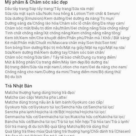
Mỹ phẩm & Chăm sóc sắc đẹp
Dầu tẩy trang
/
Sáp tẩy trang
/
Tẩy trang
/
Sữa rửa mặt
/
Sữa rửa mặt sạch sâu
/
Nước hoa hồng & Lotion
/
Tinh chất & Serum
/
Sữa dưỡng (Emulsion)
/
Kem dưỡng
/
Gel dưỡng đa năng
/
Trị mụn
/
Dưỡng sáng da
/
Chống lão hóa
/
Chăm sóc lỗ chân lông
/
Da nhạy cảm
/
Chăm sóc mắt
/
Điều trị đốm nâu/thâm
/
Gel chống nắng
/
Sữa chống nắng
/
Tinh chất chống nắng
/
Xịt chống nắng
/
Kem chống nắng nâng tông
/
Kem lót
/
Kem nền
/
Che khuyết điểm
/
Phấn phủ
/
Phấn má / Khối / Bắt sáng
/
Kẻ mắt
/
Phấn mắt
/
Chuốt mi
/
Mascara chân mày
/
Son thỏi
/
Son tint
/
Son bóng
/
Son dưỡng
/
Đặc trị môi
/
Mặt nạ giấy
/
Mặt nạ ngủ
/
Mặt nạ rửa
/
Sữa/Kem dưỡng thể
/
Kem dưỡng tay
/
Chăm sóc bàn chân
/
Chăm sóc móng
/
Sữa tắm / Tẩy tế bào chết
/
Dụng cụ trang điểm
/
Mút & Bông phấn
/
Cọ trang điểm
/
Máy làm đẹp
/
Bộ dưỡng da
/
Bộ trang điểm
/
Sữa rửa mặt nam
/
Lotion cho nam
/
Gel đa năng cho nam
/
Chống nắng cho nam
/
Dưỡng da mini
/
Trang điểm mini
/
Bộ dùng thử
/
Bộ du lịch
Trà Nhật Bản
Matcha thượng hạng dùng trong trà đạo
/
Matcha cao cấp/ Matcha pha Latte
/
Matcha dùng trong nấu ăn & làm bánh
/
Gyokuro cao cấp
/
Gyokuro hữu cơ
/
Gyokuro túi lọc
/
Sencha hữu cơ
/
Sencha túi lọc
/
Sencha pha lạnh
/
Hojicha lá rời
/
Bột Hojicha
/
Hojicha túi lọc
/
Genmaicha hữu cơ
/
Genmaicha túi lọc
/
Kukicha hữu cơ
/
Kukicha túi lọc
/
Bancha hữu cơ
/
Bancha túi lọc
/
Trà túi lọc hỗn hợp
/
Trà hòa tan
/
Trà ủ lạnh
/
Gói trà mang đi du lịch
/
Bộ quà tặng Matcha
/
Bộ trà dùng thử
/
Quà tặng trà theo mùa
/
Quà tặng trà thượng hạng
/
Chổi đánh trà (Chasen)