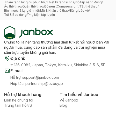
Thảm tập
/
Dụng cụ phục hồi
/
Thiết bị tập tại nhà
/
Đồ tập năng động
/
Áo thể thao
/
Quần thể thao
/
Đồ nén (Compression)
/
Tất thể thao
/
Bình nước & Ly giữ nhiệt
/
Mũ & Khăn thể thao
/
Băng bảo vệ
/
Túi & Bao đựng
/
Phụ kiện tập luyện
Chúng tôi là nền tảng thương mại điện tử kết nối người bán với
người mua, cung cấp sản phẩm đa dạng và trải nghiệm mua
sắm trực tuyến không giới hạn.
Địa chỉ
:
〒136-0082, Japan, Tokyo, Koto-ku, Shinkiba 3-5-6, 5F
E-mail
:
Hỗ trợ
:
support@janbox.com
Hợp tác
:
partnership@ezbuy.jp
Hỗ trợ khách hàng
Tìm hiểu về Janbox
Liên hệ chúng tôi
Về Janbox
Trung tâm hỗ trợ
Blog