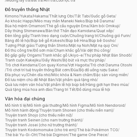
/
Muỗng lấy trà
/
Bát trà
/
Ấm trà
/
Lưới lọc trà
Đồ truyền thống Nhật
Kimono
/
Yukata
/
Hakama
/
Thắt lưng Obi
/
Tất Tabi
/
Guốc gỗ Geta
/
Áo khoác Happi
/
Mèo may mắn Maneki Neko
/
Búp bê Daruma
/
Bùa hộ mệnh Omamori
/
Thẻ gỗ cầu nguyện Ema
/
Xăm bói Omikuji
/
Dây thừng Shimenawa
/
Bàn thờ Thần đạo Kamidana
/
Quạt xếp
/
Đèn lồng giấy
/
Tranh treo dạng cuộn
/
Chuông trang trí
/
Chuông gió Furin
/
Băng đô lễ hội
/
Búp bê gỗ Kokeshi
/
Búp bê Hina
/
Búp bê Gosho
/
Tượng Phật giáo
/
Tượng thần Shinto
/
Mặt nạ Noh
/
Mặt nạ quỷ Oni
/
Đồ thủ công tre
/
Đồ sơn mài
/
Chạm khắc gỗ
/
Vải dệt thủ công
/
Bộ gấp giấy Origami
/
Tranh khắc gỗ Ukiyo-e
/
Thư pháp Nhật Bản Shodō
/
Tranh cuộn Kakejiku
/
Giấy Washi
/
Bộ bút và mực thư pháp
/
Trò chơi Kendama
/
Con quay Koma
/
Vợt Hagoita
/
Trò chơi Daruma Otoshi
/
Trò chơi trí tuệ truyền thống
/
Bát cơm
/
Đũa
/
Bộ đồ uống rượu Sake
/
Đĩa phục vụ
/
Chén dĩa nhỏ
/
Móc khóa & Nam châm
/
Đặc sản vùng miền
/
Đồ lưu niệm chủ đề Nhật Bản
/
Vật phẩm quà tặng nhỏ
/
Quà lưu niệm văn hóa
/
Vật phẩm lễ hội búp bê
/
Hàng giới hạn theo mùa
/
Quà tặng mùa hoa anh đào
/
Trang trí Tết
/
Đồ dùng mùa lễ hội
Văn hóa đại chúng
Mô hình tỉ lệ
/
Mô hình giải thưởng
/
Mô hình Figma
/
Mô hình Nendoroid
/
Mô hình hành động
/
Truyện tranh Shonen (cho thiếu niên nam)
/
Truyện tranh Shojo (cho thiếu niên nữ)
/
Truyện tranh Seinen (cho nam trưởng thành)
/
Truyện tranh Josei (cho nữ trưởng thành)
/
Truyện tranh Kodomomuke (cho trẻ em)
/
Thẻ bài Pokémon TCG
/
Thẻ bài Yu-Gi-Oh!
/
Thẻ bài Digimon
/
Thẻ game One Piece
/