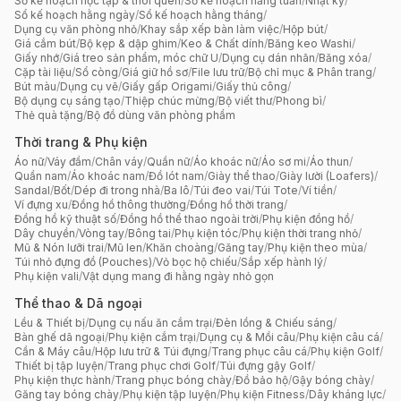
Sổ kế hoạch học tập & thói quen
/
Sổ kế hoạch hằng tuần
/
Nhật ký
/
Sổ kế hoạch hằng ngày
/
Sổ kế hoạch hằng tháng
/
Dụng cụ văn phòng nhỏ
/
Khay sắp xếp bàn làm việc
/
Hộp bút
/
Giá cắm bút
/
Bộ kẹp & dập ghim
/
Keo & Chất dính
/
Băng keo Washi
/
Giấy nhớ
/
Giá treo sản phẩm, móc chữ U
/
Dụng cụ dán nhãn
/
Băng xóa
/
Cặp tài liệu
/
Sổ còng
/
Giá giữ hồ sơ
/
File lưu trữ
/
Bộ chỉ mục & Phân trang
/
Bút màu
/
Dụng cụ vẽ
/
Giấy gấp Origami
/
Giấy thủ công
/
Bộ dụng cụ sáng tạo
/
Thiệp chúc mừng
/
Bộ viết thư
/
Phong bì
/
Thẻ quà tặng
/
Bộ đồ dùng văn phòng phẩm
Thời trang & Phụ kiện
Áo nữ
/
Váy đầm
/
Chân váy
/
Quần nữ
/
Áo khoác nữ
/
Áo sơ mi
/
Áo thun
/
Quần nam
/
Áo khoác nam
/
Đồ lót nam
/
Giày thể thao
/
Giày lười (Loafers)
/
Sandal
/
Bốt
/
Dép đi trong nhà
/
Ba lô
/
Túi đeo vai
/
Túi Tote
/
Ví tiền
/
Ví đựng xu
/
Đồng hồ thông thường
/
Đồng hồ thời trang
/
Đồng hồ kỹ thuật số
/
Đồng hồ thể thao ngoài trời
/
Phụ kiện đồng hồ
/
Dây chuyền
/
Vòng tay
/
Bông tai
/
Phụ kiện tóc
/
Phụ kiện thời trang nhỏ
/
Mũ & Nón lưỡi trai
/
Mũ len
/
Khăn choàng
/
Găng tay
/
Phụ kiện theo mùa
/
Túi nhỏ đựng đồ (Pouches)
/
Vỏ bọc hộ chiếu
/
Sắp xếp hành lý
/
Phụ kiện vali
/
Vật dụng mang đi hằng ngày nhỏ gọn
Thể thao & Dã ngoại
Lều & Thiết bị
/
Dụng cụ nấu ăn cắm trại
/
Đèn lồng & Chiếu sáng
/
Bàn ghế dã ngoại
/
Phụ kiện cắm trại
/
Dụng cụ & Mồi câu
/
Phụ kiện câu cá
/
Cần & Máy câu
/
Hộp lưu trữ & Túi đựng
/
Trang phục câu cá
/
Phụ kiện Golf
/
Thiết bị tập luyện
/
Trang phục chơi Golf
/
Túi đựng gậy Golf
/
Phụ kiện thực hành
/
Trang phục bóng chày
/
Đồ bảo hộ
/
Gậy bóng chày
/
Găng tay bóng chày
/
Phụ kiện tập luyện
/
Phụ kiện Fitness
/
Dây kháng lực
/