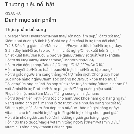
Thương hiệu nổi bật
KISACHA
Danh mục sản phẩm
Thực phẩm bổ sung
Collagen
/
Axit Hyaluronic
/
Nhau thai
/
Hỗn hợp làm đẹp
/
Hỗ trợ đốt mỡ
/
Kiểm soát đường & tinh bột
/
Chất xơ giảm cân
/
Hỗ trợ trao đổi chất
/
Trà & Đồ uống giảm cân
/
Men vi sinh
/
Enzyme tiêu hóa
/
Hỗ trợ dạ dày
/
Giảm đầy hơi
/
Hỗ trợ táo bón
/
Tinh chất nghệ
/
Chiết xuất hến Shijimi
/
Chiết xuất hàu
/
Giải rượu & bảo vệ gan
/
Lutein
/
Việt quất
/
Astaxanthin
/
Hỗ trợ thị lực
/
Canxi
/
Glucosamine
/
Chondroitin
/
MSM
/
Hỗ trợ vận động khớp
/
Dầu cá / Omega
/
DHA / EPA
/
CoQ10
/
Hỗ trợ huyết áp
/
Hỗ trợ tuần hoàn
/
Hỗ trợ trí nhớ
/
Hỗ trợ tập trung
/
Hỗ trợ giấc ngủ
/
Giảm căng thẳng
/
Hỗ trợ miễn dịch
/
Chống oxy hóa
/
Sức khỏe hằng ngày
/
Chăm sóc phòng ngừa
/
Sức khỏe theo mùa
/
Tỏi đen
/
Sữa ong chúa
/
Hỗn hợp sức khỏe truyền thống
/
Vitamin nhóm B
/
Axit Amin
/
Hỗ trợ Protein
/
Hỗ trợ phục hồi
/
Tăng cường hiệu suất
/
Phục hồi mệt mỏi
/
Sâm Maca
/
Tăng cường sinh lực nam
/
Hỗ trợ tuyến tiền liệt
/
Hỗ trợ tóc cho nam
/
Sức khỏe nam giới hằng ngày
/
Năng lượng cho phái mạnh
/
Hỗ trợ trước khi sinh
/
Cân bằng nội tiết tố
/
Sắt cho phụ nữ
/
Hỗ trợ làm đẹp cho nữ
/
Sức khỏe nữ giới hằng ngày
/
Vitamin cho trẻ em
/
Hỗ trợ tăng trưởng
/
Hỗ trợ xương cho người già
/
Hỗ trợ trí nhớ người cao tuổi
/
Dinh dưỡng người già hằng ngày
/
Hỗn hợp thảo dược
/
Magie
/
Vitamin tổng hợp
/
Sắt
/
Kẽm
/
Vitamin D / E
/
Vitamin B tổng hợp
/
Vitamin C
/
Bạch quả