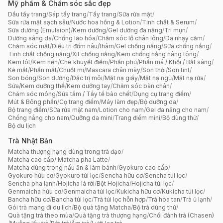
Mỹ phẩm & Chăm sóc sắc đẹp
Dầu tẩy trang
/
Sáp tẩy trang
/
Tẩy trang
/
Sữa rửa mặt
/
Sữa rửa mặt sạch sâu
/
Nước hoa hồng & Lotion
/
Tinh chất & Serum
/
Sữa dưỡng (Emulsion)
/
Kem dưỡng
/
Gel dưỡng đa năng
/
Trị mụn
/
Dưỡng sáng da
/
Chống lão hóa
/
Chăm sóc lỗ chân lông
/
Da nhạy cảm
/
Chăm sóc mắt
/
Điều trị đốm nâu/thâm
/
Gel chống nắng
/
Sữa chống nắng
/
Tinh chất chống nắng
/
Xịt chống nắng
/
Kem chống nắng nâng tông
/
Kem lót
/
Kem nền
/
Che khuyết điểm
/
Phấn phủ
/
Phấn má / Khối / Bắt sáng
/
Kẻ mắt
/
Phấn mắt
/
Chuốt mi
/
Mascara chân mày
/
Son thỏi
/
Son tint
/
Son bóng
/
Son dưỡng
/
Đặc trị môi
/
Mặt nạ giấy
/
Mặt nạ ngủ
/
Mặt nạ rửa
/
Sữa/Kem dưỡng thể
/
Kem dưỡng tay
/
Chăm sóc bàn chân
/
Chăm sóc móng
/
Sữa tắm / Tẩy tế bào chết
/
Dụng cụ trang điểm
/
Mút & Bông phấn
/
Cọ trang điểm
/
Máy làm đẹp
/
Bộ dưỡng da
/
Bộ trang điểm
/
Sữa rửa mặt nam
/
Lotion cho nam
/
Gel đa năng cho nam
/
Chống nắng cho nam
/
Dưỡng da mini
/
Trang điểm mini
/
Bộ dùng thử
/
Bộ du lịch
Trà Nhật Bản
Matcha thượng hạng dùng trong trà đạo
/
Matcha cao cấp/ Matcha pha Latte
/
Matcha dùng trong nấu ăn & làm bánh
/
Gyokuro cao cấp
/
Gyokuro hữu cơ
/
Gyokuro túi lọc
/
Sencha hữu cơ
/
Sencha túi lọc
/
Sencha pha lạnh
/
Hojicha lá rời
/
Bột Hojicha
/
Hojicha túi lọc
/
Genmaicha hữu cơ
/
Genmaicha túi lọc
/
Kukicha hữu cơ
/
Kukicha túi lọc
/
Bancha hữu cơ
/
Bancha túi lọc
/
Trà túi lọc hỗn hợp
/
Trà hòa tan
/
Trà ủ lạnh
/
Gói trà mang đi du lịch
/
Bộ quà tặng Matcha
/
Bộ trà dùng thử
/
Quà tặng trà theo mùa
/
Quà tặng trà thượng hạng
/
Chổi đánh trà (Chasen)