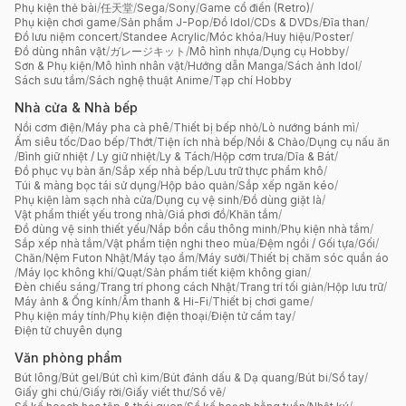
Phụ kiện thẻ bài
/
任天堂
/
Sega
/
Sony
/
Game cổ điển (Retro)
/
Phụ kiện chơi game
/
Sản phẩm J-Pop
/
Đồ Idol
/
CDs & DVDs
/
Đĩa than
/
Đồ lưu niệm concert
/
Standee Acrylic
/
Móc khóa
/
Huy hiệu
/
Poster
/
Đồ dùng nhân vật
/
ガレージキット
/
Mô hình nhựa
/
Dụng cụ Hobby
/
Sơn & Phụ kiện
/
Mô hình nhân vật
/
Hướng dẫn Manga
/
Sách ảnh Idol
/
Sách sưu tầm
/
Sách nghệ thuật Anime
/
Tạp chí Hobby
Nhà cửa & Nhà bếp
Nồi cơm điện
/
Máy pha cà phê
/
Thiết bị bếp nhỏ
/
Lò nướng bánh mì
/
Ấm siêu tốc
/
Dao bếp
/
Thớt
/
Tiện ích nhà bếp
/
Nồi & Chảo
/
Dụng cụ nấu ăn
/
Bình giữ nhiệt / Ly giữ nhiệt
/
Ly & Tách
/
Hộp cơm trưa
/
Dĩa & Bát
/
Đồ phục vụ bàn ăn
/
Sắp xếp nhà bếp
/
Lưu trữ thực phẩm khô
/
Túi & màng bọc tái sử dụng
/
Hộp bảo quản
/
Sắp xếp ngăn kéo
/
Phụ kiện làm sạch nhà cửa
/
Dụng cụ vệ sinh
/
Đồ dùng giặt là
/
Vật phẩm thiết yếu trong nhà
/
Giá phơi đồ
/
Khăn tắm
/
Đồ dùng vệ sinh thiết yếu
/
Nắp bồn cầu thông minh
/
Phụ kiện nhà tắm
/
Sắp xếp nhà tắm
/
Vật phẩm tiện nghi theo mùa
/
Đệm ngồi / Gối tựa
/
Gối
/
Chăn
/
Nệm Futon Nhật
/
Máy tạo ẩm
/
Máy sưởi
/
Thiết bị chăm sóc quần áo
/
Máy lọc không khí
/
Quạt
/
Sản phẩm tiết kiệm không gian
/
Đèn chiếu sáng
/
Trang trí phong cách Nhật
/
Trang trí tối giản
/
Hộp lưu trữ
/
Máy ảnh & Ống kính
/
Âm thanh & Hi-Fi
/
Thiết bị chơi game
/
Phụ kiện máy tính
/
Phụ kiện điện thoại
/
Điện tử cầm tay
/
Điện tử chuyên dụng
Văn phòng phẩm
Bút lông
/
Bút gel
/
Bút chì kim
/
Bút đánh dấu & Dạ quang
/
Bút bi
/
Sổ tay
/
Giấy ghi chú
/
Giấy rời
/
Giấy viết thư
/
Sổ vẽ
/