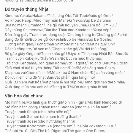
/
Muỗng lấy trà
/
Bát trà
/
Ấm trà
/
Lưới lọc trà
Đồ truyền thống Nhật
Kimono
/
Yukata
/
Hakama
/
Thắt lưng Obi
/
Tất Tabi
/
Guốc gỗ Geta
/
Áo khoác Happi
/
Mèo may mắn Maneki Neko
/
Búp bê Daruma
/
Bùa hộ mệnh Omamori
/
Thẻ gỗ cầu nguyện Ema
/
Xăm bói Omikuji
/
Dây thừng Shimenawa
/
Bàn thờ Thần đạo Kamidana
/
Quạt xếp
/
Đèn lồng giấy
/
Tranh treo dạng cuộn
/
Chuông trang trí
/
Chuông gió Furin
/
Băng đô lễ hội
/
Búp bê gỗ Kokeshi
/
Búp bê Hina
/
Búp bê Gosho
/
Tượng Phật giáo
/
Tượng thần Shinto
/
Mặt nạ Noh
/
Mặt nạ quỷ Oni
/
Đồ thủ công tre
/
Đồ sơn mài
/
Chạm khắc gỗ
/
Vải dệt thủ công
/
Bộ gấp giấy Origami
/
Tranh khắc gỗ Ukiyo-e
/
Thư pháp Nhật Bản Shodō
/
Tranh cuộn Kakejiku
/
Giấy Washi
/
Bộ bút và mực thư pháp
/
Trò chơi Kendama
/
Con quay Koma
/
Vợt Hagoita
/
Trò chơi Daruma Otoshi
/
Trò chơi trí tuệ truyền thống
/
Bát cơm
/
Đũa
/
Bộ đồ uống rượu Sake
/
Đĩa phục vụ
/
Chén dĩa nhỏ
/
Móc khóa & Nam châm
/
Đặc sản vùng miền
/
Đồ lưu niệm chủ đề Nhật Bản
/
Vật phẩm quà tặng nhỏ
/
Quà lưu niệm văn hóa
/
Vật phẩm lễ hội búp bê
/
Hàng giới hạn theo mùa
/
Quà tặng mùa hoa anh đào
/
Trang trí Tết
/
Đồ dùng mùa lễ hội
Văn hóa đại chúng
Mô hình tỉ lệ
/
Mô hình giải thưởng
/
Mô hình Figma
/
Mô hình Nendoroid
/
Mô hình hành động
/
Truyện tranh Shonen (cho thiếu niên nam)
/
Truyện tranh Shojo (cho thiếu niên nữ)
/
Truyện tranh Seinen (cho nam trưởng thành)
/
Truyện tranh Josei (cho nữ trưởng thành)
/
Truyện tranh Kodomomuke (cho trẻ em)
/
Thẻ bài Pokémon TCG
/
Thẻ bài Yu-Gi-Oh!
/
Thẻ bài Digimon
/
Thẻ game One Piece
/