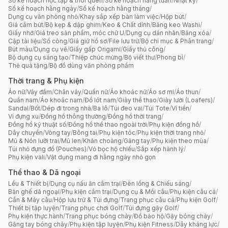
Sổ kế hoạch học tập & thói quen
/
Sổ kế hoạch hằng tuần
/
Nhật ký
/
Sổ kế hoạch hằng ngày
/
Sổ kế hoạch hằng tháng
/
Dụng cụ văn phòng nhỏ
/
Khay sắp xếp bàn làm việc
/
Hộp bút
/
Giá cắm bút
/
Bộ kẹp & dập ghim
/
Keo & Chất dính
/
Băng keo Washi
/
Giấy nhớ
/
Giá treo sản phẩm, móc chữ U
/
Dụng cụ dán nhãn
/
Băng xóa
/
Cặp tài liệu
/
Sổ còng
/
Giá giữ hồ sơ
/
File lưu trữ
/
Bộ chỉ mục & Phân trang
/
Bút màu
/
Dụng cụ vẽ
/
Giấy gấp Origami
/
Giấy thủ công
/
Bộ dụng cụ sáng tạo
/
Thiệp chúc mừng
/
Bộ viết thư
/
Phong bì
/
Thẻ quà tặng
/
Bộ đồ dùng văn phòng phẩm
Thời trang & Phụ kiện
Áo nữ
/
Váy đầm
/
Chân váy
/
Quần nữ
/
Áo khoác nữ
/
Áo sơ mi
/
Áo thun
/
Quần nam
/
Áo khoác nam
/
Đồ lót nam
/
Giày thể thao
/
Giày lười (Loafers)
/
Sandal
/
Bốt
/
Dép đi trong nhà
/
Ba lô
/
Túi đeo vai
/
Túi Tote
/
Ví tiền
/
Ví đựng xu
/
Đồng hồ thông thường
/
Đồng hồ thời trang
/
Đồng hồ kỹ thuật số
/
Đồng hồ thể thao ngoài trời
/
Phụ kiện đồng hồ
/
Dây chuyền
/
Vòng tay
/
Bông tai
/
Phụ kiện tóc
/
Phụ kiện thời trang nhỏ
/
Mũ & Nón lưỡi trai
/
Mũ len
/
Khăn choàng
/
Găng tay
/
Phụ kiện theo mùa
/
Túi nhỏ đựng đồ (Pouches)
/
Vỏ bọc hộ chiếu
/
Sắp xếp hành lý
/
Phụ kiện vali
/
Vật dụng mang đi hằng ngày nhỏ gọn
Thể thao & Dã ngoại
Lều & Thiết bị
/
Dụng cụ nấu ăn cắm trại
/
Đèn lồng & Chiếu sáng
/
Bàn ghế dã ngoại
/
Phụ kiện cắm trại
/
Dụng cụ & Mồi câu
/
Phụ kiện câu cá
/
Cần & Máy câu
/
Hộp lưu trữ & Túi đựng
/
Trang phục câu cá
/
Phụ kiện Golf
/
Thiết bị tập luyện
/
Trang phục chơi Golf
/
Túi đựng gậy Golf
/
Phụ kiện thực hành
/
Trang phục bóng chày
/
Đồ bảo hộ
/
Gậy bóng chày
/
Găng tay bóng chày
/
Phụ kiện tập luyện
/
Phụ kiện Fitness
/
Dây kháng lực
/