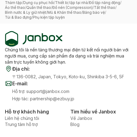
Thảm tập
/
Dụng cụ phục hồi
/
Thiết bị tập tại nhà
/
Đồ tập năng động
/
Áo thể thao
/
Quần thể thao
/
Đồ nén (Compression)
/
Tất thể thao
/
Bình nước & Ly giữ nhiệt
/
Mũ & Khăn thể thao
/
Băng bảo vệ
/
Túi & Bao đựng
/
Phụ kiện tập luyện
Chúng tôi là nền tảng thương mại điện tử kết nối người bán với
người mua, cung cấp sản phẩm đa dạng và trải nghiệm mua
sắm trực tuyến không giới hạn.
Địa chỉ
:
〒136-0082, Japan, Tokyo, Koto-ku, Shinkiba 3-5-6, 5F
E-mail
:
Hỗ trợ
:
support@janbox.com
Hợp tác
:
partnership@ezbuy.jp
Hỗ trợ khách hàng
Tìm hiểu về Janbox
Liên hệ chúng tôi
Về Janbox
Trung tâm hỗ trợ
Blog