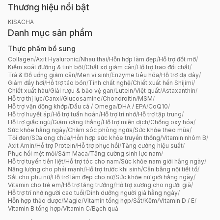
Thương hiệu nổi bật
KISACHA
Danh mục sản phẩm
Thực phẩm bổ sung
Collagen
/
Axit Hyaluronic
/
Nhau thai
/
Hỗn hợp làm đẹp
/
Hỗ trợ đốt mỡ
/
Kiểm soát đường & tinh bột
/
Chất xơ giảm cân
/
Hỗ trợ trao đổi chất
/
Trà & Đồ uống giảm cân
/
Men vi sinh
/
Enzyme tiêu hóa
/
Hỗ trợ dạ dày
/
Giảm đầy hơi
/
Hỗ trợ táo bón
/
Tinh chất nghệ
/
Chiết xuất hến Shijimi
/
Chiết xuất hàu
/
Giải rượu & bảo vệ gan
/
Lutein
/
Việt quất
/
Astaxanthin
/
Hỗ trợ thị lực
/
Canxi
/
Glucosamine
/
Chondroitin
/
MSM
/
Hỗ trợ vận động khớp
/
Dầu cá / Omega
/
DHA / EPA
/
CoQ10
/
Hỗ trợ huyết áp
/
Hỗ trợ tuần hoàn
/
Hỗ trợ trí nhớ
/
Hỗ trợ tập trung
/
Hỗ trợ giấc ngủ
/
Giảm căng thẳng
/
Hỗ trợ miễn dịch
/
Chống oxy hóa
/
Sức khỏe hằng ngày
/
Chăm sóc phòng ngừa
/
Sức khỏe theo mùa
/
Tỏi đen
/
Sữa ong chúa
/
Hỗn hợp sức khỏe truyền thống
/
Vitamin nhóm B
/
Axit Amin
/
Hỗ trợ Protein
/
Hỗ trợ phục hồi
/
Tăng cường hiệu suất
/
Phục hồi mệt mỏi
/
Sâm Maca
/
Tăng cường sinh lực nam
/
Hỗ trợ tuyến tiền liệt
/
Hỗ trợ tóc cho nam
/
Sức khỏe nam giới hằng ngày
/
Năng lượng cho phái mạnh
/
Hỗ trợ trước khi sinh
/
Cân bằng nội tiết tố
/
Sắt cho phụ nữ
/
Hỗ trợ làm đẹp cho nữ
/
Sức khỏe nữ giới hằng ngày
/
Vitamin cho trẻ em
/
Hỗ trợ tăng trưởng
/
Hỗ trợ xương cho người già
/
Hỗ trợ trí nhớ người cao tuổi
/
Dinh dưỡng người già hằng ngày
/
Hỗn hợp thảo dược
/
Magie
/
Vitamin tổng hợp
/
Sắt
/
Kẽm
/
Vitamin D / E
/
Vitamin B tổng hợp
/
Vitamin C
/
Bạch quả