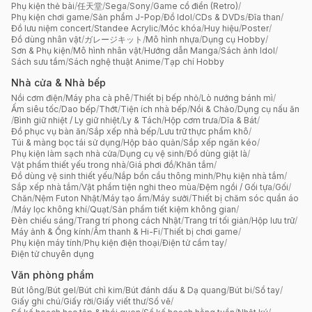
Phụ kiện thẻ bài
/
任天堂
/
Sega
/
Sony
/
Game cổ điển (Retro)
/
Phụ kiện chơi game
/
Sản phẩm J-Pop
/
Đồ Idol
/
CDs & DVDs
/
Đĩa than
/
Đồ lưu niệm concert
/
Standee Acrylic
/
Móc khóa
/
Huy hiệu
/
Poster
/
Đồ dùng nhân vật
/
ガレージキット
/
Mô hình nhựa
/
Dụng cụ Hobby
/
Sơn & Phụ kiện
/
Mô hình nhân vật
/
Hướng dẫn Manga
/
Sách ảnh Idol
/
Sách sưu tầm
/
Sách nghệ thuật Anime
/
Tạp chí Hobby
Nhà cửa & Nhà bếp
Nồi cơm điện
/
Máy pha cà phê
/
Thiết bị bếp nhỏ
/
Lò nướng bánh mì
/
Ấm siêu tốc
/
Dao bếp
/
Thớt
/
Tiện ích nhà bếp
/
Nồi & Chảo
/
Dụng cụ nấu ăn
/
Bình giữ nhiệt / Ly giữ nhiệt
/
Ly & Tách
/
Hộp cơm trưa
/
Dĩa & Bát
/
Đồ phục vụ bàn ăn
/
Sắp xếp nhà bếp
/
Lưu trữ thực phẩm khô
/
Túi & màng bọc tái sử dụng
/
Hộp bảo quản
/
Sắp xếp ngăn kéo
/
Phụ kiện làm sạch nhà cửa
/
Dụng cụ vệ sinh
/
Đồ dùng giặt là
/
Vật phẩm thiết yếu trong nhà
/
Giá phơi đồ
/
Khăn tắm
/
Đồ dùng vệ sinh thiết yếu
/
Nắp bồn cầu thông minh
/
Phụ kiện nhà tắm
/
Sắp xếp nhà tắm
/
Vật phẩm tiện nghi theo mùa
/
Đệm ngồi / Gối tựa
/
Gối
/
Chăn
/
Nệm Futon Nhật
/
Máy tạo ẩm
/
Máy sưởi
/
Thiết bị chăm sóc quần áo
/
Máy lọc không khí
/
Quạt
/
Sản phẩm tiết kiệm không gian
/
Đèn chiếu sáng
/
Trang trí phong cách Nhật
/
Trang trí tối giản
/
Hộp lưu trữ
/
Máy ảnh & Ống kính
/
Âm thanh & Hi-Fi
/
Thiết bị chơi game
/
Phụ kiện máy tính
/
Phụ kiện điện thoại
/
Điện tử cầm tay
/
Điện tử chuyên dụng
Văn phòng phẩm
Bút lông
/
Bút gel
/
Bút chì kim
/
Bút đánh dấu & Dạ quang
/
Bút bi
/
Sổ tay
/
Giấy ghi chú
/
Giấy rời
/
Giấy viết thư
/
Sổ vẽ
/