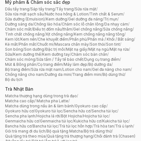
Mỹ phẩm & Chăm sóc sắc đẹp
Dầu tẩy trang
/
Sáp tẩy trang
/
Tẩy trang
/
Sữa rửa mặt
/
Sữa rửa mặt sạch sâu
/
Nước hoa hồng & Lotion
/
Tinh chất & Serum
/
Sữa dưỡng (Emulsion)
/
Kem dưỡng
/
Gel dưỡng đa năng
/
Trị mụn
/
Dưỡng sáng da
/
Chống lão hóa
/
Chăm sóc lỗ chân lông
/
Da nhạy cảm
/
Chăm sóc mắt
/
Điều trị đốm nâu/thâm
/
Gel chống nắng
/
Sữa chống nắng
/
Tinh chất chống nắng
/
Xịt chống nắng
/
Kem chống nắng nâng tông
/
Kem lót
/
Kem nền
/
Che khuyết điểm
/
Phấn phủ
/
Phấn má / Khối / Bắt sáng
/
Kẻ mắt
/
Phấn mắt
/
Chuốt mi
/
Mascara chân mày
/
Son thỏi
/
Son tint
/
Son bóng
/
Son dưỡng
/
Đặc trị môi
/
Mặt nạ giấy
/
Mặt nạ ngủ
/
Mặt nạ rửa
/
Sữa/Kem dưỡng thể
/
Kem dưỡng tay
/
Chăm sóc bàn chân
/
Chăm sóc móng
/
Sữa tắm / Tẩy tế bào chết
/
Dụng cụ trang điểm
/
Mút & Bông phấn
/
Cọ trang điểm
/
Máy làm đẹp
/
Bộ dưỡng da
/
Bộ trang điểm
/
Sữa rửa mặt nam
/
Lotion cho nam
/
Gel đa năng cho nam
/
Chống nắng cho nam
/
Dưỡng da mini
/
Trang điểm mini
/
Bộ dùng thử
/
Bộ du lịch
Trà Nhật Bản
Matcha thượng hạng dùng trong trà đạo
/
Matcha cao cấp/ Matcha pha Latte
/
Matcha dùng trong nấu ăn & làm bánh
/
Gyokuro cao cấp
/
Gyokuro hữu cơ
/
Gyokuro túi lọc
/
Sencha hữu cơ
/
Sencha túi lọc
/
Sencha pha lạnh
/
Hojicha lá rời
/
Bột Hojicha
/
Hojicha túi lọc
/
Genmaicha hữu cơ
/
Genmaicha túi lọc
/
Kukicha hữu cơ
/
Kukicha túi lọc
/
Bancha hữu cơ
/
Bancha túi lọc
/
Trà túi lọc hỗn hợp
/
Trà hòa tan
/
Trà ủ lạnh
/
Gói trà mang đi du lịch
/
Bộ quà tặng Matcha
/
Bộ trà dùng thử
/
Quà tặng trà theo mùa
/
Quà tặng trà thượng hạng
/
Chổi đánh trà (Chasen)