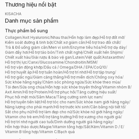
Thương hiệu nổi bật
KISACHA
Danh mục sản phẩm
Thực phẩm bổ sung
Collagen
/
Axit Hyaluronic
/
Nhau thai
/
Hỗn hợp làm đẹp
/
Hỗ trợ đốt mỡ
/
Kiểm soát đường & tinh bột
/
Chất xơ giảm cân
/
Hỗ trợ trao đổi chất
/
Trà & Đồ uống giảm cân
/
Men vi sinh
/
Enzyme tiêu hóa
/
Hỗ trợ dạ dày
/
Giảm đầy hơi
/
Hỗ trợ táo bón
/
Tinh chất nghệ
/
Chiết xuất hến Shijimi
/
Chiết xuất hàu
/
Giải rượu & bảo vệ gan
/
Lutein
/
Việt quất
/
Astaxanthin
/
Hỗ trợ thị lực
/
Canxi
/
Glucosamine
/
Chondroitin
/
MSM
/
Hỗ trợ vận động khớp
/
Dầu cá / Omega
/
DHA / EPA
/
CoQ10
/
Hỗ trợ huyết áp
/
Hỗ trợ tuần hoàn
/
Hỗ trợ trí nhớ
/
Hỗ trợ tập trung
/
Hỗ trợ giấc ngủ
/
Giảm căng thẳng
/
Hỗ trợ miễn dịch
/
Chống oxy hóa
/
Sức khỏe hằng ngày
/
Chăm sóc phòng ngừa
/
Sức khỏe theo mùa
/
Tỏi đen
/
Sữa ong chúa
/
Hỗn hợp sức khỏe truyền thống
/
Vitamin nhóm B
/
Axit Amin
/
Hỗ trợ Protein
/
Hỗ trợ phục hồi
/
Tăng cường hiệu suất
/
Phục hồi mệt mỏi
/
Sâm Maca
/
Tăng cường sinh lực nam
/
Hỗ trợ tuyến tiền liệt
/
Hỗ trợ tóc cho nam
/
Sức khỏe nam giới hằng ngày
/
Năng lượng cho phái mạnh
/
Hỗ trợ trước khi sinh
/
Cân bằng nội tiết tố
/
Sắt cho phụ nữ
/
Hỗ trợ làm đẹp cho nữ
/
Sức khỏe nữ giới hằng ngày
/
Vitamin cho trẻ em
/
Hỗ trợ tăng trưởng
/
Hỗ trợ xương cho người già
/
Hỗ trợ trí nhớ người cao tuổi
/
Dinh dưỡng người già hằng ngày
/
Hỗn hợp thảo dược
/
Magie
/
Vitamin tổng hợp
/
Sắt
/
Kẽm
/
Vitamin D / E
/
Vitamin B tổng hợp
/
Vitamin C
/
Bạch quả