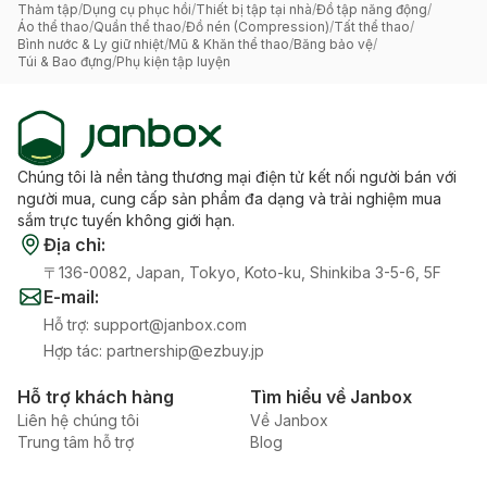
Thảm tập
/
Dụng cụ phục hồi
/
Thiết bị tập tại nhà
/
Đồ tập năng động
/
Áo thể thao
/
Quần thể thao
/
Đồ nén (Compression)
/
Tất thể thao
/
Bình nước & Ly giữ nhiệt
/
Mũ & Khăn thể thao
/
Băng bảo vệ
/
Túi & Bao đựng
/
Phụ kiện tập luyện
Chúng tôi là nền tảng thương mại điện tử kết nối người bán với
người mua, cung cấp sản phẩm đa dạng và trải nghiệm mua
sắm trực tuyến không giới hạn.
Địa chỉ
:
〒136-0082, Japan, Tokyo, Koto-ku, Shinkiba 3-5-6, 5F
E-mail
:
Hỗ trợ
:
support@janbox.com
Hợp tác
:
partnership@ezbuy.jp
Hỗ trợ khách hàng
Tìm hiểu về Janbox
Liên hệ chúng tôi
Về Janbox
Trung tâm hỗ trợ
Blog