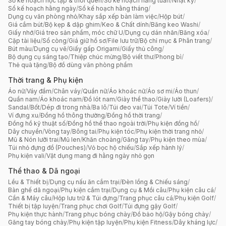
Sổ kế hoạch học tập & thói quen
/
Sổ kế hoạch hằng tuần
/
Nhật ký
/
Sổ kế hoạch hằng ngày
/
Sổ kế hoạch hằng tháng
/
Dụng cụ văn phòng nhỏ
/
Khay sắp xếp bàn làm việc
/
Hộp bút
/
Giá cắm bút
/
Bộ kẹp & dập ghim
/
Keo & Chất dính
/
Băng keo Washi
/
Giấy nhớ
/
Giá treo sản phẩm, móc chữ U
/
Dụng cụ dán nhãn
/
Băng xóa
/
Cặp tài liệu
/
Sổ còng
/
Giá giữ hồ sơ
/
File lưu trữ
/
Bộ chỉ mục & Phân trang
/
Bút màu
/
Dụng cụ vẽ
/
Giấy gấp Origami
/
Giấy thủ công
/
Bộ dụng cụ sáng tạo
/
Thiệp chúc mừng
/
Bộ viết thư
/
Phong bì
/
Thẻ quà tặng
/
Bộ đồ dùng văn phòng phẩm
Thời trang & Phụ kiện
Áo nữ
/
Váy đầm
/
Chân váy
/
Quần nữ
/
Áo khoác nữ
/
Áo sơ mi
/
Áo thun
/
Quần nam
/
Áo khoác nam
/
Đồ lót nam
/
Giày thể thao
/
Giày lười (Loafers)
/
Sandal
/
Bốt
/
Dép đi trong nhà
/
Ba lô
/
Túi đeo vai
/
Túi Tote
/
Ví tiền
/
Ví đựng xu
/
Đồng hồ thông thường
/
Đồng hồ thời trang
/
Đồng hồ kỹ thuật số
/
Đồng hồ thể thao ngoài trời
/
Phụ kiện đồng hồ
/
Dây chuyền
/
Vòng tay
/
Bông tai
/
Phụ kiện tóc
/
Phụ kiện thời trang nhỏ
/
Mũ & Nón lưỡi trai
/
Mũ len
/
Khăn choàng
/
Găng tay
/
Phụ kiện theo mùa
/
Túi nhỏ đựng đồ (Pouches)
/
Vỏ bọc hộ chiếu
/
Sắp xếp hành lý
/
Phụ kiện vali
/
Vật dụng mang đi hằng ngày nhỏ gọn
Thể thao & Dã ngoại
Lều & Thiết bị
/
Dụng cụ nấu ăn cắm trại
/
Đèn lồng & Chiếu sáng
/
Bàn ghế dã ngoại
/
Phụ kiện cắm trại
/
Dụng cụ & Mồi câu
/
Phụ kiện câu cá
/
Cần & Máy câu
/
Hộp lưu trữ & Túi đựng
/
Trang phục câu cá
/
Phụ kiện Golf
/
Thiết bị tập luyện
/
Trang phục chơi Golf
/
Túi đựng gậy Golf
/
Phụ kiện thực hành
/
Trang phục bóng chày
/
Đồ bảo hộ
/
Gậy bóng chày
/
Găng tay bóng chày
/
Phụ kiện tập luyện
/
Phụ kiện Fitness
/
Dây kháng lực
/