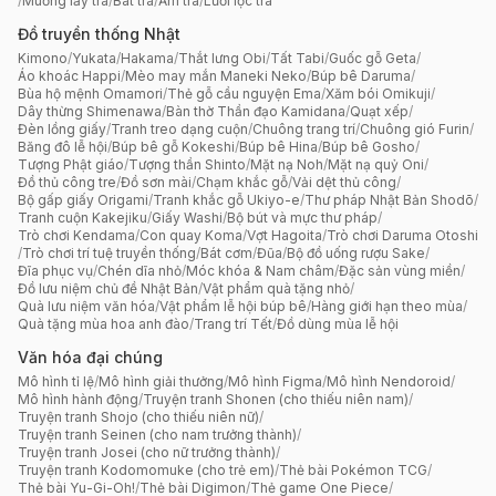
/
Muỗng lấy trà
/
Bát trà
/
Ấm trà
/
Lưới lọc trà
Đồ truyền thống Nhật
Kimono
/
Yukata
/
Hakama
/
Thắt lưng Obi
/
Tất Tabi
/
Guốc gỗ Geta
/
Áo khoác Happi
/
Mèo may mắn Maneki Neko
/
Búp bê Daruma
/
Bùa hộ mệnh Omamori
/
Thẻ gỗ cầu nguyện Ema
/
Xăm bói Omikuji
/
Dây thừng Shimenawa
/
Bàn thờ Thần đạo Kamidana
/
Quạt xếp
/
Đèn lồng giấy
/
Tranh treo dạng cuộn
/
Chuông trang trí
/
Chuông gió Furin
/
Băng đô lễ hội
/
Búp bê gỗ Kokeshi
/
Búp bê Hina
/
Búp bê Gosho
/
Tượng Phật giáo
/
Tượng thần Shinto
/
Mặt nạ Noh
/
Mặt nạ quỷ Oni
/
Đồ thủ công tre
/
Đồ sơn mài
/
Chạm khắc gỗ
/
Vải dệt thủ công
/
Bộ gấp giấy Origami
/
Tranh khắc gỗ Ukiyo-e
/
Thư pháp Nhật Bản Shodō
/
Tranh cuộn Kakejiku
/
Giấy Washi
/
Bộ bút và mực thư pháp
/
Trò chơi Kendama
/
Con quay Koma
/
Vợt Hagoita
/
Trò chơi Daruma Otoshi
/
Trò chơi trí tuệ truyền thống
/
Bát cơm
/
Đũa
/
Bộ đồ uống rượu Sake
/
Đĩa phục vụ
/
Chén dĩa nhỏ
/
Móc khóa & Nam châm
/
Đặc sản vùng miền
/
Đồ lưu niệm chủ đề Nhật Bản
/
Vật phẩm quà tặng nhỏ
/
Quà lưu niệm văn hóa
/
Vật phẩm lễ hội búp bê
/
Hàng giới hạn theo mùa
/
Quà tặng mùa hoa anh đào
/
Trang trí Tết
/
Đồ dùng mùa lễ hội
Văn hóa đại chúng
Mô hình tỉ lệ
/
Mô hình giải thưởng
/
Mô hình Figma
/
Mô hình Nendoroid
/
Mô hình hành động
/
Truyện tranh Shonen (cho thiếu niên nam)
/
Truyện tranh Shojo (cho thiếu niên nữ)
/
Truyện tranh Seinen (cho nam trưởng thành)
/
Truyện tranh Josei (cho nữ trưởng thành)
/
Truyện tranh Kodomomuke (cho trẻ em)
/
Thẻ bài Pokémon TCG
/
Thẻ bài Yu-Gi-Oh!
/
Thẻ bài Digimon
/
Thẻ game One Piece
/