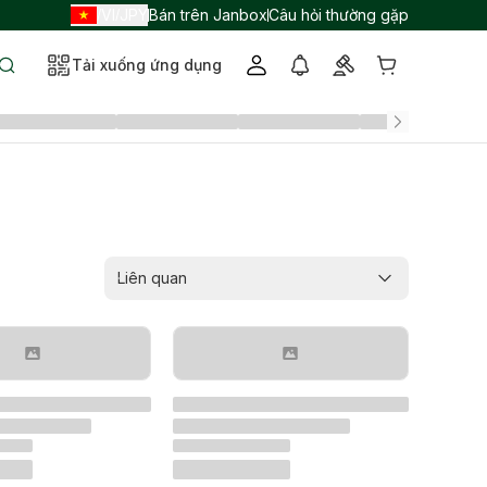
VI
JPY
Bán trên Janbox
Câu hỏi thường gặp
/
/
Tải xuống ứng dụng
Liên quan