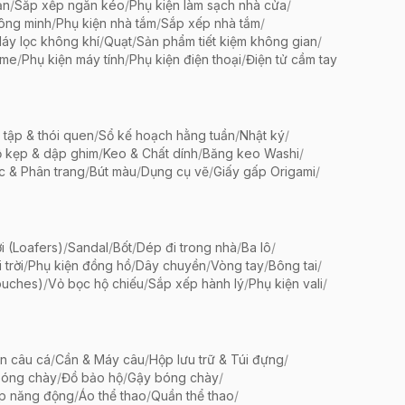
ản
/
Sắp xếp ngăn kéo
/
Phụ kiện làm sạch nhà cửa
/
ông minh
/
Phụ kiện nhà tắm
/
Sắp xếp nhà tắm
/
áy lọc không khí
/
Quạt
/
Sản phẩm tiết kiệm không gian
/
ame
/
Phụ kiện máy tính
/
Phụ kiện điện thoại
/
Điện tử cầm tay
 tập & thói quen
/
Sổ kế hoạch hằng tuần
/
Nhật ký
/
 kẹp & dập ghim
/
Keo & Chất dính
/
Băng keo Washi
/
c & Phân trang
/
Bút màu
/
Dụng cụ vẽ
/
Giấy gấp Origami
/
i (Loafers)
/
Sandal
/
Bốt
/
Dép đi trong nhà
/
Ba lô
/
trời
/
Phụ kiện đồng hồ
/
Dây chuyền
/
Vòng tay
/
Bông tai
/
ouches)
/
Vỏ bọc hộ chiếu
/
Sắp xếp hành lý
/
Phụ kiện vali
/
ện câu cá
/
Cần & Máy câu
/
Hộp lưu trữ & Túi đựng
/
bóng chày
/
Đồ bảo hộ
/
Gậy bóng chày
/
ập năng động
/
Áo thể thao
/
Quần thể thao
/