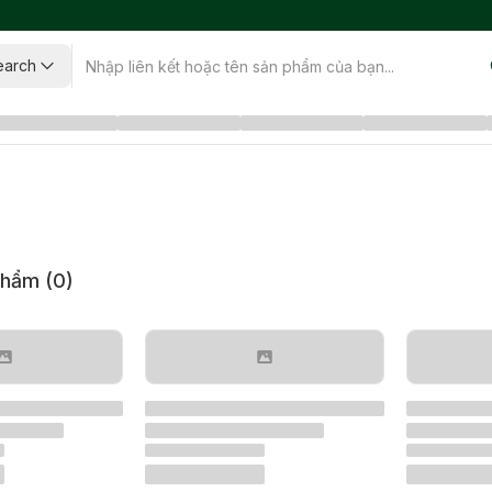
earch
phẩm (
0
)