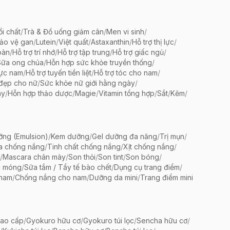
ổi chất
/
Trà & Đồ uống giảm cân
/
Men vi sinh
/
bảo vệ gan
/
Lutein
/
Việt quất
/
Astaxanthin
/
Hỗ trợ thị lực
/
oàn
/
Hỗ trợ trí nhớ
/
Hỗ trợ tập trung
/
Hỗ trợ giấc ngủ
/
Sữa ong chúa
/
Hỗn hợp sức khỏe truyền thống
/
lực nam
/
Hỗ trợ tuyến tiền liệt
/
Hỗ trợ tóc cho nam
/
 đẹp cho nữ
/
Sức khỏe nữ giới hằng ngày
/
ày
/
Hỗn hợp thảo dược
/
Magie
/
Vitamin tổng hợp
/
Sắt
/
Kẽm
/
ng (Emulsion)
/
Kem dưỡng
/
Gel dưỡng đa năng
/
Trị mụn
/
a chống nắng
/
Tinh chất chống nắng
/
Xịt chống nắng
/
/
Mascara chân mày
/
Son thỏi
/
Son tint
/
Son bóng
/
c móng
/
Sữa tắm / Tẩy tế bào chết
/
Dụng cụ trang điểm
/
 nam
/
Chống nắng cho nam
/
Dưỡng da mini
/
Trang điểm mini
ao cấp
/
Gyokuro hữu cơ
/
Gyokuro túi lọc
/
Sencha hữu cơ
/