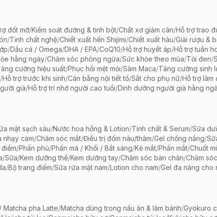
rợ đốt mỡ
/
Kiểm soát đường & tinh bột
/
Chất xơ giảm cân
/
Hỗ trợ trao đ
bón
/
Tinh chất nghệ
/
Chiết xuất hến Shijimi
/
Chiết xuất hàu
/
Giải rượu & 
hớp
/
Dầu cá / Omega
/
DHA / EPA
/
CoQ10
/
Hỗ trợ huyết áp
/
Hỗ trợ tuần h
hỏe hằng ngày
/
Chăm sóc phòng ngừa
/
Sức khỏe theo mùa
/
Tỏi đen
/
ăng cường hiệu suất
/
Phục hồi mệt mỏi
/
Sâm Maca
/
Tăng cường sinh 
/
Hỗ trợ trước khi sinh
/
Cân bằng nội tiết tố
/
Sắt cho phụ nữ
/
Hỗ trợ làm
gười già
/
Hỗ trợ trí nhớ người cao tuổi
/
Dinh dưỡng người già hằng ng
ửa mặt sạch sâu
/
Nước hoa hồng & Lotion
/
Tinh chất & Serum
/
Sữa dưỡ
a nhạy cảm
/
Chăm sóc mắt
/
Điều trị đốm nâu/thâm
/
Gel chống nắng
/
Sữ
 điểm
/
Phấn phủ
/
Phấn má / Khối / Bắt sáng
/
Kẻ mắt
/
Phấn mắt
/
Chuốt mi
a
/
Sữa/Kem dưỡng thể
/
Kem dưỡng tay
/
Chăm sóc bàn chân
/
Chăm só
da
/
Bộ trang điểm
/
Sữa rửa mặt nam
/
Lotion cho nam
/
Gel đa năng cho
 Matcha pha Latte
/
Matcha dùng trong nấu ăn & làm bánh
/
Gyokuro c