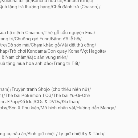
/
Kukicha túi lọc
/
Bancha hữu cơ
/
Bancha túi lọc
/
Quà tặng trà thượng hạng
/
Chổi đánh trà (Chasen)
/
Bùa hộ mệnh Omamori
/
Thẻ gỗ cầu nguyện Ema
/
ang trí
/
Chuông gió Furin
/
Băng đô lễ hội
/
tre
/
Đồ sơn mài
/
Chạm khắc gỗ
/
Vải dệt thủ công
/
pháp
/
Trò chơi Kendama
/
Con quay Koma
/
Vợt Hagoita
/
 & Nam châm
/
Đặc sản vùng miền
/
uà tặng mùa hoa anh đào
/
Trang trí Tết
/
 nam)
/
Truyện tranh Shojo (cho thiếu niên nữ)
/
m)
/
Thẻ bài Pokémon TCG
/
Thẻ bài Yu-Gi-Oh!
/
ẩm J-Pop
/
Đồ Idol
/
CDs & DVDs
/
Đĩa than
/
bby
/
Sơn & Phụ kiện
/
Mô hình nhân vật
/
Hướng dẫn Manga
/
ng cụ nấu ăn
/
Bình giữ nhiệt / Ly giữ nhiệt
/
Ly & Tách
/