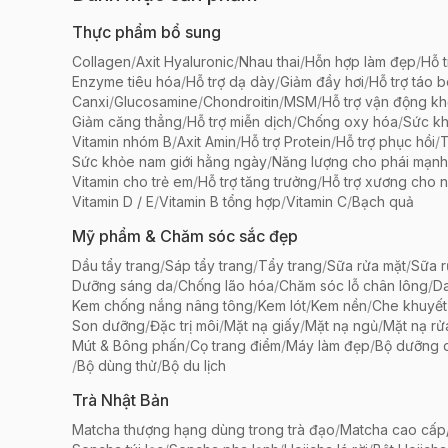
Thực phẩm bổ sung
Collagen
/
Axit Hyaluronic
/
Nhau thai
/
Hỗn hợp làm đẹp
/
Hỗ t
Enzyme tiêu hóa
/
Hỗ trợ dạ dày
/
Giảm đầy hơi
/
Hỗ trợ táo 
Canxi
/
Glucosamine
/
Chondroitin
/
MSM
/
Hỗ trợ vận động k
Giảm căng thẳng
/
Hỗ trợ miễn dịch
/
Chống oxy hóa
/
Sức k
Vitamin nhóm B
/
Axit Amin
/
Hỗ trợ Protein
/
Hỗ trợ phục hồi
/
T
Sức khỏe nam giới hằng ngày
/
Năng lượng cho phái mạnh
Vitamin cho trẻ em
/
Hỗ trợ tăng trưởng
/
Hỗ trợ xương cho n
Vitamin D / E
/
Vitamin B tổng hợp
/
Vitamin C
/
Bạch quả
Mỹ phẩm & Chăm sóc sắc đẹp
Dầu tẩy trang
/
Sáp tẩy trang
/
Tẩy trang
/
Sữa rửa mặt
/
Sữa r
Dưỡng sáng da
/
Chống lão hóa
/
Chăm sóc lỗ chân lông
/
D
Kem chống nắng nâng tông
/
Kem lót
/
Kem nền
/
Che khuyết
Son dưỡng
/
Đặc trị môi
/
Mặt nạ giấy
/
Mặt nạ ngủ
/
Mặt nạ rử
Mút & Bông phấn
/
Cọ trang điểm
/
Máy làm đẹp
/
Bộ dưỡng 
/
Bộ dùng thử
/
Bộ du lịch
Trà Nhật Bản
Matcha thượng hạng dùng trong trà đạo
/
Matcha cao cấp/