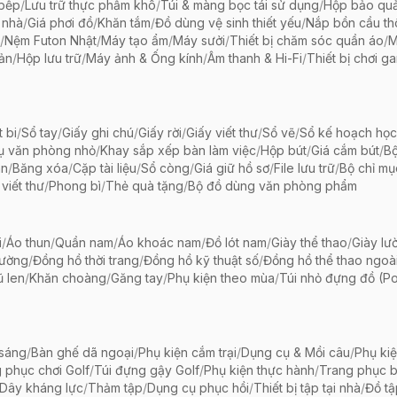
 bếp
/
Lưu trữ thực phẩm khô
/
Túi & màng bọc tái sử dụng
/
Hộp bảo qu
 nhà
/
Giá phơi đồ
/
Khăn tắm
/
Đồ dùng vệ sinh thiết yếu
/
Nắp bồn cầu th
/
Nệm Futon Nhật
/
Máy tạo ẩm
/
Máy sưởi
/
Thiết bị chăm sóc quần áo
/
M
iản
/
Hộp lưu trữ
/
Máy ảnh & Ống kính
/
Âm thanh & Hi-Fi
/
Thiết bị chơi g
t bi
/
Sổ tay
/
Giấy ghi chú
/
Giấy rời
/
Giấy viết thư
/
Sổ vẽ
/
Sổ kế hoạch học
ụ văn phòng nhỏ
/
Khay sắp xếp bàn làm việc
/
Hộp bút
/
Giá cắm bút
/
Bộ
ãn
/
Băng xóa
/
Cặp tài liệu
/
Sổ còng
/
Giá giữ hồ sơ
/
File lưu trữ
/
Bộ chỉ mụ
viết thư
/
Phong bì
/
Thẻ quà tặng
/
Bộ đồ dùng văn phòng phẩm
i
/
Áo thun
/
Quần nam
/
Áo khoác nam
/
Đồ lót nam
/
Giày thể thao
/
Giày lườ
hường
/
Đồng hồ thời trang
/
Đồng hồ kỹ thuật số
/
Đồng hồ thể thao ngoài 
 len
/
Khăn choàng
/
Găng tay
/
Phụ kiện theo mùa
/
Túi nhỏ đựng đồ (P
 sáng
/
Bàn ghế dã ngoại
/
Phụ kiện cắm trại
/
Dụng cụ & Mồi câu
/
Phụ ki
 phục chơi Golf
/
Túi đựng gậy Golf
/
Phụ kiện thực hành
/
Trang phục 
Dây kháng lực
/
Thảm tập
/
Dụng cụ phục hồi
/
Thiết bị tập tại nhà
/
Đồ t