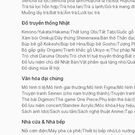
Sencha túi lọc
/
Sencha pha lạnh
/
Hojicha lá rời
/
Bột Hojicha
Trà túi lọc hỗn hợp
/
Trà hòa tan
/
Trà ủ lạnh
/
Gói trà mang đi
Muỗng lấy trà
/
Bát trà
/
Ấm trà
/
Lưới lọc trà
Đồ truyền thống Nhật
Kimono
/
Yukata
/
Hakama
/
Thắt lưng Obi
/
Tất Tabi
/
Guốc gỗ 
Xăm bói Omikuji
/
Dây thừng Shimenawa
/
Bàn thờ Thần đạ
Búp bê gỗ Kokeshi
/
Búp bê Hina
/
Búp bê Gosho
/
Tượng Ph
Bộ gấp giấy Origami
/
Tranh khắc gỗ Ukiyo-e
/
Thư pháp N
Trò chơi Daruma Otoshi
/
Trò chơi trí tuệ truyền thống
/
Bát 
Đồ lưu niệm chủ đề Nhật Bản
/
Vật phẩm quà tặng nhỏ
/
Quà
Đồ dùng mùa lễ hội
Văn hóa đại chúng
Mô hình tỉ lệ
/
Mô hình giải thưởng
/
Mô hình Figma
/
Mô hình
Truyện tranh Seinen (cho nam trưởng thành)
/
Truyện tran
Thẻ bài Digimon
/
Thẻ game One Piece
/
Phụ kiện thẻ bài
/
Đồ lưu niệm concert
/
Standee Acrylic
/
Móc khóa
/
Huy hiệu
Sách ảnh Idol
/
Sách sưu tầm
/
Sách nghệ thuật Anime
/
Tạp 
Nhà cửa & Nhà bếp
Nồi cơm điện
/
Máy pha cà phê
/
Thiết bị bếp nhỏ
/
Lò nướng