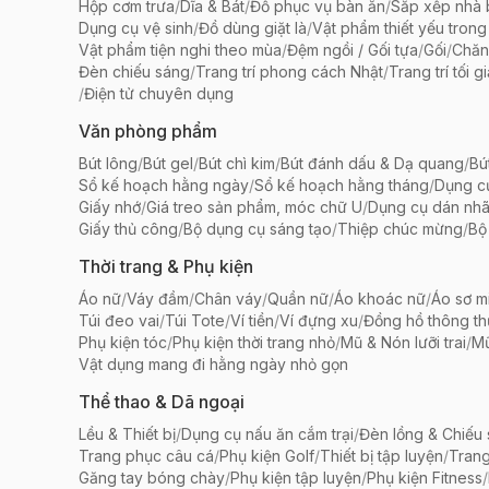
Hộp cơm trưa
/
Dĩa & Bát
/
Đồ phục vụ bàn ăn
/
Sắp xếp nhà
Dụng cụ vệ sinh
/
Đồ dùng giặt là
/
Vật phẩm thiết yếu trong
Vật phẩm tiện nghi theo mùa
/
Đệm ngồi / Gối tựa
/
Gối
/
Chăn
Đèn chiếu sáng
/
Trang trí phong cách Nhật
/
Trang trí tối g
/
Điện tử chuyên dụng
Văn phòng phẩm
Bút lông
/
Bút gel
/
Bút chì kim
/
Bút đánh dấu & Dạ quang
/
Bú
Sổ kế hoạch hằng ngày
/
Sổ kế hoạch hằng tháng
/
Dụng c
Giấy nhớ
/
Giá treo sản phẩm, móc chữ U
/
Dụng cụ dán nh
Giấy thủ công
/
Bộ dụng cụ sáng tạo
/
Thiệp chúc mừng
/
Bộ 
Thời trang & Phụ kiện
Áo nữ
/
Váy đầm
/
Chân váy
/
Quần nữ
/
Áo khoác nữ
/
Áo sơ m
Túi đeo vai
/
Túi Tote
/
Ví tiền
/
Ví đựng xu
/
Đồng hồ thông t
Phụ kiện tóc
/
Phụ kiện thời trang nhỏ
/
Mũ & Nón lưỡi trai
/
Mũ
Vật dụng mang đi hằng ngày nhỏ gọn
Thể thao & Dã ngoại
Lều & Thiết bị
/
Dụng cụ nấu ăn cắm trại
/
Đèn lồng & Chiếu
Trang phục câu cá
/
Phụ kiện Golf
/
Thiết bị tập luyện
/
Trang
Găng tay bóng chày
/
Phụ kiện tập luyện
/
Phụ kiện Fitness
/