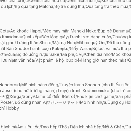
/
Hojicha túi lọc
/
Genmaicha hữu cơ
/
Genmaicha túi lọc
/
Kukicha hữu cơ
 du lịch
/
Bộ quà tặng Matcha
/
Bộ trà dùng thử
/
Quà tặng trà theo mùa
/
Geta
/
Áo khoác Happi
/
Mèo may mắn Maneki Neko
/
Búp bê Daruma
/
o Kamidana
/
Quạt xếp
/
Đèn lồng giấy
/
Tranh treo dạng cuộn
/
Chuông tr
ật giáo
/
Tượng thần Shinto
/
Mặt nạ Noh
/
Mặt nạ quỷ Oni
/
Đồ thủ công 
hật Bản Shodō
/
Tranh cuộn Kakejiku
/
Giấy Washi
/
Bộ bút và mực thư 
cơm
/
Đũa
/
Bộ đồ uống rượu Sake
/
Đĩa phục vụ
/
Chén dĩa nhỏ
/
Móc khóa
 lưu niệm văn hóa
/
Vật phẩm lễ hội búp bê
/
Hàng giới hạn theo mùa
/
Q
 Nendoroid
/
Mô hình hành động
/
Truyện tranh Shonen (cho thiếu niên
h Josei (cho nữ trưởng thành)
/
Truyện tranh Kodomomuke (cho trẻ e
任天堂
/
Sega
/
Sony
/
Game cổ điển (Retro)
/
Phụ kiện chơi game
/
Sản ph
/
Poster
/
Đồ dùng nhân vật
/
ガレージキット
/
Mô hình nhựa
/
Dụng cụ Ho
chí Hobby
 bánh mì
/
Ấm siêu tốc
/
Dao bếp
/
Thớt
/
Tiện ích nhà bếp
/
Nồi & Chảo
/
Dụ