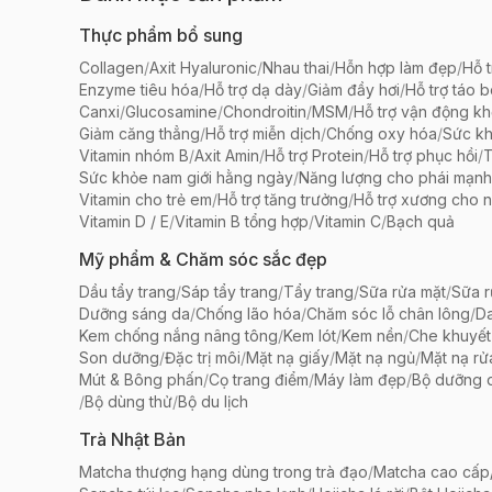
Thực phẩm bổ sung
Collagen
/
Axit Hyaluronic
/
Nhau thai
/
Hỗn hợp làm đẹp
/
Hỗ t
Enzyme tiêu hóa
/
Hỗ trợ dạ dày
/
Giảm đầy hơi
/
Hỗ trợ táo 
Canxi
/
Glucosamine
/
Chondroitin
/
MSM
/
Hỗ trợ vận động k
Giảm căng thẳng
/
Hỗ trợ miễn dịch
/
Chống oxy hóa
/
Sức k
Vitamin nhóm B
/
Axit Amin
/
Hỗ trợ Protein
/
Hỗ trợ phục hồi
/
T
Sức khỏe nam giới hằng ngày
/
Năng lượng cho phái mạnh
Vitamin cho trẻ em
/
Hỗ trợ tăng trưởng
/
Hỗ trợ xương cho n
Vitamin D / E
/
Vitamin B tổng hợp
/
Vitamin C
/
Bạch quả
Mỹ phẩm & Chăm sóc sắc đẹp
Dầu tẩy trang
/
Sáp tẩy trang
/
Tẩy trang
/
Sữa rửa mặt
/
Sữa r
Dưỡng sáng da
/
Chống lão hóa
/
Chăm sóc lỗ chân lông
/
D
Kem chống nắng nâng tông
/
Kem lót
/
Kem nền
/
Che khuyết
Son dưỡng
/
Đặc trị môi
/
Mặt nạ giấy
/
Mặt nạ ngủ
/
Mặt nạ rử
Mút & Bông phấn
/
Cọ trang điểm
/
Máy làm đẹp
/
Bộ dưỡng 
/
Bộ dùng thử
/
Bộ du lịch
Trà Nhật Bản
Matcha thượng hạng dùng trong trà đạo
/
Matcha cao cấp/