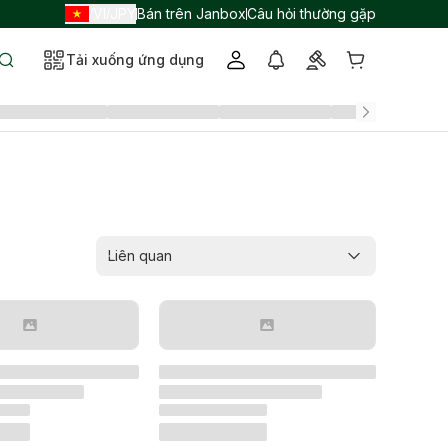
VI
JPY
Bán trên Janbox
Câu hỏi thường gặp
/
/
Tải xuống ứng dụng
Liên quan