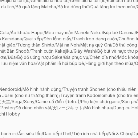
/
Hojicha túi lọc
/
Genmaicha hữu cơ
/
Genmaicha túi lọc
/
Kukicha hữu cơ
 du lịch
/
Bộ quà tặng Matcha
/
Bộ trà dùng thử
/
Quà tặng trà theo mùa
/
Geta
/
Áo khoác Happi
/
Mèo may mắn Maneki Neko
/
Búp bê Daruma
/
o Kamidana
/
Quạt xếp
/
Đèn lồng giấy
/
Tranh treo dạng cuộn
/
Chuông tr
ật giáo
/
Tượng thần Shinto
/
Mặt nạ Noh
/
Mặt nạ quỷ Oni
/
Đồ thủ công 
hật Bản Shodō
/
Tranh cuộn Kakejiku
/
Giấy Washi
/
Bộ bút và mực thư 
cơm
/
Đũa
/
Bộ đồ uống rượu Sake
/
Đĩa phục vụ
/
Chén dĩa nhỏ
/
Móc khóa
 lưu niệm văn hóa
/
Vật phẩm lễ hội búp bê
/
Hàng giới hạn theo mùa
/
Q
 Nendoroid
/
Mô hình hành động
/
Truyện tranh Shonen (cho thiếu niên
h Josei (cho nữ trưởng thành)
/
Truyện tranh Kodomomuke (cho trẻ e
任天堂
/
Sega
/
Sony
/
Game cổ điển (Retro)
/
Phụ kiện chơi game
/
Sản ph
/
Poster
/
Đồ dùng nhân vật
/
ガレージキット
/
Mô hình nhựa
/
Dụng cụ Ho
chí Hobby
 bánh mì
/
Ấm siêu tốc
/
Dao bếp
/
Thớt
/
Tiện ích nhà bếp
/
Nồi & Chảo
/
Dụ