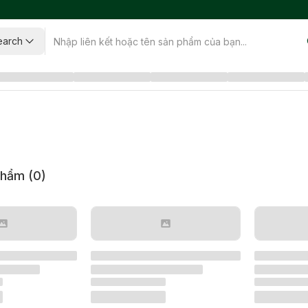
earch
phẩm (
0
)