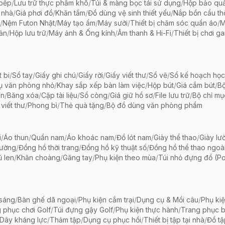
 bếp
/
Lưu trữ thực phẩm khô
/
Túi & màng bọc tái sử dụng
/
Hộp bảo qu
 nhà
/
Giá phơi đồ
/
Khăn tắm
/
Đồ dùng vệ sinh thiết yếu
/
Nắp bồn cầu th
/
Nệm Futon Nhật
/
Máy tạo ẩm
/
Máy sưởi
/
Thiết bị chăm sóc quần áo
/
M
iản
/
Hộp lưu trữ
/
Máy ảnh & Ống kính
/
Âm thanh & Hi-Fi
/
Thiết bị chơi g
t bi
/
Sổ tay
/
Giấy ghi chú
/
Giấy rời
/
Giấy viết thư
/
Sổ vẽ
/
Sổ kế hoạch học
ụ văn phòng nhỏ
/
Khay sắp xếp bàn làm việc
/
Hộp bút
/
Giá cắm bút
/
Bộ
ãn
/
Băng xóa
/
Cặp tài liệu
/
Sổ còng
/
Giá giữ hồ sơ
/
File lưu trữ
/
Bộ chỉ mụ
viết thư
/
Phong bì
/
Thẻ quà tặng
/
Bộ đồ dùng văn phòng phẩm
i
/
Áo thun
/
Quần nam
/
Áo khoác nam
/
Đồ lót nam
/
Giày thể thao
/
Giày lườ
hường
/
Đồng hồ thời trang
/
Đồng hồ kỹ thuật số
/
Đồng hồ thể thao ngoài 
 len
/
Khăn choàng
/
Găng tay
/
Phụ kiện theo mùa
/
Túi nhỏ đựng đồ (P
 sáng
/
Bàn ghế dã ngoại
/
Phụ kiện cắm trại
/
Dụng cụ & Mồi câu
/
Phụ ki
 phục chơi Golf
/
Túi đựng gậy Golf
/
Phụ kiện thực hành
/
Trang phục 
Dây kháng lực
/
Thảm tập
/
Dụng cụ phục hồi
/
Thiết bị tập tại nhà
/
Đồ t