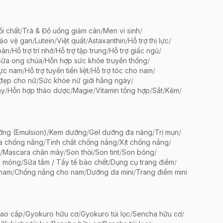
ổi chất
/
Trà & Đồ uống giảm cân
/
Men vi sinh
/
bảo vệ gan
/
Lutein
/
Việt quất
/
Astaxanthin
/
Hỗ trợ thị lực
/
oàn
/
Hỗ trợ trí nhớ
/
Hỗ trợ tập trung
/
Hỗ trợ giấc ngủ
/
Sữa ong chúa
/
Hỗn hợp sức khỏe truyền thống
/
lực nam
/
Hỗ trợ tuyến tiền liệt
/
Hỗ trợ tóc cho nam
/
 đẹp cho nữ
/
Sức khỏe nữ giới hằng ngày
/
ày
/
Hỗn hợp thảo dược
/
Magie
/
Vitamin tổng hợp
/
Sắt
/
Kẽm
/
ng (Emulsion)
/
Kem dưỡng
/
Gel dưỡng đa năng
/
Trị mụn
/
a chống nắng
/
Tinh chất chống nắng
/
Xịt chống nắng
/
/
Mascara chân mày
/
Son thỏi
/
Son tint
/
Son bóng
/
c móng
/
Sữa tắm / Tẩy tế bào chết
/
Dụng cụ trang điểm
/
 nam
/
Chống nắng cho nam
/
Dưỡng da mini
/
Trang điểm mini
ao cấp
/
Gyokuro hữu cơ
/
Gyokuro túi lọc
/
Sencha hữu cơ
/