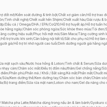
rợ đốt mỡ
/
Kiểm soát đường & tinh bột
/
Chất xơ giảm cân
/
Hỗ trợ trao đ
bón
/
Tinh chất nghệ
/
Chiết xuất hến Shijimi
/
Chiết xuất hàu
/
Giải rượu & 
hớp
/
Dầu cá / Omega
/
DHA / EPA
/
CoQ10
/
Hỗ trợ huyết áp
/
Hỗ trợ tuần h
hỏe hằng ngày
/
Chăm sóc phòng ngừa
/
Sức khỏe theo mùa
/
Tỏi đen
/
ăng cường hiệu suất
/
Phục hồi mệt mỏi
/
Sâm Maca
/
Tăng cường sinh 
/
Hỗ trợ trước khi sinh
/
Cân bằng nội tiết tố
/
Sắt cho phụ nữ
/
Hỗ trợ làm
gười già
/
Hỗ trợ trí nhớ người cao tuổi
/
Dinh dưỡng người già hằng ng
ửa mặt sạch sâu
/
Nước hoa hồng & Lotion
/
Tinh chất & Serum
/
Sữa dưỡ
a nhạy cảm
/
Chăm sóc mắt
/
Điều trị đốm nâu/thâm
/
Gel chống nắng
/
Sữ
 điểm
/
Phấn phủ
/
Phấn má / Khối / Bắt sáng
/
Kẻ mắt
/
Phấn mắt
/
Chuốt mi
a
/
Sữa/Kem dưỡng thể
/
Kem dưỡng tay
/
Chăm sóc bàn chân
/
Chăm só
da
/
Bộ trang điểm
/
Sữa rửa mặt nam
/
Lotion cho nam
/
Gel đa năng cho
 Matcha pha Latte
/
Matcha dùng trong nấu ăn & làm bánh
/
Gyokuro c