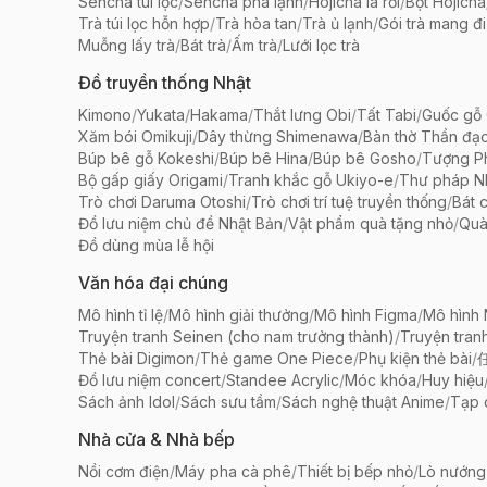
Sencha túi lọc
/
Sencha pha lạnh
/
Hojicha lá rời
/
Bột Hojicha
Trà túi lọc hỗn hợp
/
Trà hòa tan
/
Trà ủ lạnh
/
Gói trà mang đi
Muỗng lấy trà
/
Bát trà
/
Ấm trà
/
Lưới lọc trà
Đồ truyền thống Nhật
Kimono
/
Yukata
/
Hakama
/
Thắt lưng Obi
/
Tất Tabi
/
Guốc gỗ 
Xăm bói Omikuji
/
Dây thừng Shimenawa
/
Bàn thờ Thần đạ
Búp bê gỗ Kokeshi
/
Búp bê Hina
/
Búp bê Gosho
/
Tượng Ph
Bộ gấp giấy Origami
/
Tranh khắc gỗ Ukiyo-e
/
Thư pháp N
Trò chơi Daruma Otoshi
/
Trò chơi trí tuệ truyền thống
/
Bát 
Đồ lưu niệm chủ đề Nhật Bản
/
Vật phẩm quà tặng nhỏ
/
Quà
Đồ dùng mùa lễ hội
Văn hóa đại chúng
Mô hình tỉ lệ
/
Mô hình giải thưởng
/
Mô hình Figma
/
Mô hình
Truyện tranh Seinen (cho nam trưởng thành)
/
Truyện tran
Thẻ bài Digimon
/
Thẻ game One Piece
/
Phụ kiện thẻ bài
/
Đồ lưu niệm concert
/
Standee Acrylic
/
Móc khóa
/
Huy hiệu
Sách ảnh Idol
/
Sách sưu tầm
/
Sách nghệ thuật Anime
/
Tạp 
Nhà cửa & Nhà bếp
Nồi cơm điện
/
Máy pha cà phê
/
Thiết bị bếp nhỏ
/
Lò nướng