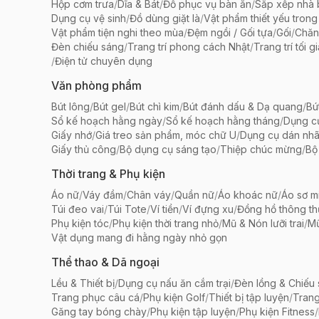
Hộp cơm trưa
/
Dĩa & Bát
/
Đồ phục vụ bàn ăn
/
Sắp xếp nhà
Dụng cụ vệ sinh
/
Đồ dùng giặt là
/
Vật phẩm thiết yếu trong
Vật phẩm tiện nghi theo mùa
/
Đệm ngồi / Gối tựa
/
Gối
/
Chăn
Đèn chiếu sáng
/
Trang trí phong cách Nhật
/
Trang trí tối g
/
Điện tử chuyên dụng
Văn phòng phẩm
Bút lông
/
Bút gel
/
Bút chì kim
/
Bút đánh dấu & Dạ quang
/
Bú
Sổ kế hoạch hằng ngày
/
Sổ kế hoạch hằng tháng
/
Dụng c
Giấy nhớ
/
Giá treo sản phẩm, móc chữ U
/
Dụng cụ dán nh
Giấy thủ công
/
Bộ dụng cụ sáng tạo
/
Thiệp chúc mừng
/
Bộ 
Thời trang & Phụ kiện
Áo nữ
/
Váy đầm
/
Chân váy
/
Quần nữ
/
Áo khoác nữ
/
Áo sơ m
Túi đeo vai
/
Túi Tote
/
Ví tiền
/
Ví đựng xu
/
Đồng hồ thông t
Phụ kiện tóc
/
Phụ kiện thời trang nhỏ
/
Mũ & Nón lưỡi trai
/
Mũ
Vật dụng mang đi hằng ngày nhỏ gọn
Thể thao & Dã ngoại
Lều & Thiết bị
/
Dụng cụ nấu ăn cắm trại
/
Đèn lồng & Chiếu
Trang phục câu cá
/
Phụ kiện Golf
/
Thiết bị tập luyện
/
Trang
Găng tay bóng chày
/
Phụ kiện tập luyện
/
Phụ kiện Fitness
/