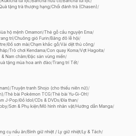
/
Kukicha túi lọc
/
Bancha hữu cơ
/
Bancha túi lọc
/
Quà tặng trà thượng hạng
/
Chổi đánh trà (Chasen)
/
Bùa hộ mệnh Omamori
/
Thẻ gỗ cầu nguyện Ema
/
ang trí
/
Chuông gió Furin
/
Băng đô lễ hội
/
tre
/
Đồ sơn mài
/
Chạm khắc gỗ
/
Vải dệt thủ công
/
pháp
/
Trò chơi Kendama
/
Con quay Koma
/
Vợt Hagoita
/
 & Nam châm
/
Đặc sản vùng miền
/
uà tặng mùa hoa anh đào
/
Trang trí Tết
/
 nam)
/
Truyện tranh Shojo (cho thiếu niên nữ)
/
m)
/
Thẻ bài Pokémon TCG
/
Thẻ bài Yu-Gi-Oh!
/
ẩm J-Pop
/
Đồ Idol
/
CDs & DVDs
/
Đĩa than
/
bby
/
Sơn & Phụ kiện
/
Mô hình nhân vật
/
Hướng dẫn Manga
/
ng cụ nấu ăn
/
Bình giữ nhiệt / Ly giữ nhiệt
/
Ly & Tách
/