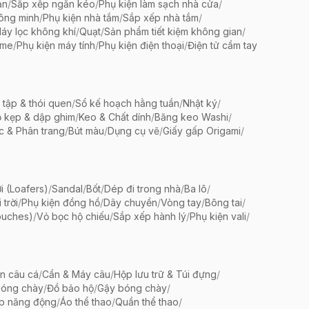
ản
/
Sắp xếp ngăn kéo
/
Phụ kiện làm sạch nhà cửa
/
ông minh
/
Phụ kiện nhà tắm
/
Sắp xếp nhà tắm
/
áy lọc không khí
/
Quạt
/
Sản phẩm tiết kiệm không gian
/
ame
/
Phụ kiện máy tính
/
Phụ kiện điện thoại
/
Điện tử cầm tay
 tập & thói quen
/
Sổ kế hoạch hằng tuần
/
Nhật ký
/
 kẹp & dập ghim
/
Keo & Chất dính
/
Băng keo Washi
/
c & Phân trang
/
Bút màu
/
Dụng cụ vẽ
/
Giấy gấp Origami
/
i (Loafers)
/
Sandal
/
Bốt
/
Dép đi trong nhà
/
Ba lô
/
trời
/
Phụ kiện đồng hồ
/
Dây chuyền
/
Vòng tay
/
Bông tai
/
ouches)
/
Vỏ bọc hộ chiếu
/
Sắp xếp hành lý
/
Phụ kiện vali
/
ện câu cá
/
Cần & Máy câu
/
Hộp lưu trữ & Túi đựng
/
bóng chày
/
Đồ bảo hộ
/
Gậy bóng chày
/
ập năng động
/
Áo thể thao
/
Quần thể thao
/