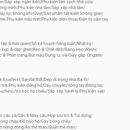
ản
/
Sắp xếp ngăn kéo
/
Phụ kiện làm sạch nhà cửa
/
ông minh
/
Phụ kiện nhà tắm
/
Sắp xếp nhà tắm
/
áy lọc không khí
/
Quạt
/
Sản phẩm tiết kiệm không gian
/
ame
/
Phụ kiện máy tính
/
Phụ kiện điện thoại
/
Điện tử cầm tay
 tập & thói quen
/
Sổ kế hoạch hằng tuần
/
Nhật ký
/
 kẹp & dập ghim
/
Keo & Chất dính
/
Băng keo Washi
/
c & Phân trang
/
Bút màu
/
Dụng cụ vẽ
/
Giấy gấp Origami
/
i (Loafers)
/
Sandal
/
Bốt
/
Dép đi trong nhà
/
Ba lô
/
trời
/
Phụ kiện đồng hồ
/
Dây chuyền
/
Vòng tay
/
Bông tai
/
ouches)
/
Vỏ bọc hộ chiếu
/
Sắp xếp hành lý
/
Phụ kiện vali
/
ện câu cá
/
Cần & Máy câu
/
Hộp lưu trữ & Túi đựng
/
bóng chày
/
Đồ bảo hộ
/
Gậy bóng chày
/
ập năng động
/
Áo thể thao
/
Quần thể thao
/