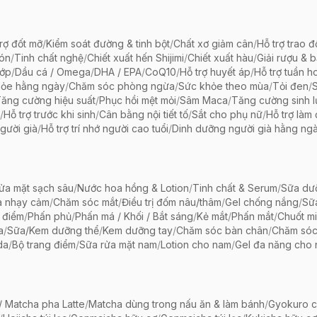
rợ đốt mỡ
/
Kiểm soát đường & tinh bột
/
Chất xơ giảm cân
/
Hỗ trợ trao đ
bón
/
Tinh chất nghệ
/
Chiết xuất hến Shijimi
/
Chiết xuất hàu
/
Giải rượu & 
hớp
/
Dầu cá / Omega
/
DHA / EPA
/
CoQ10
/
Hỗ trợ huyết áp
/
Hỗ trợ tuần h
hỏe hằng ngày
/
Chăm sóc phòng ngừa
/
Sức khỏe theo mùa
/
Tỏi đen
/
ăng cường hiệu suất
/
Phục hồi mệt mỏi
/
Sâm Maca
/
Tăng cường sinh 
/
Hỗ trợ trước khi sinh
/
Cân bằng nội tiết tố
/
Sắt cho phụ nữ
/
Hỗ trợ làm
gười già
/
Hỗ trợ trí nhớ người cao tuổi
/
Dinh dưỡng người già hằng ng
ửa mặt sạch sâu
/
Nước hoa hồng & Lotion
/
Tinh chất & Serum
/
Sữa dưỡ
a nhạy cảm
/
Chăm sóc mắt
/
Điều trị đốm nâu/thâm
/
Gel chống nắng
/
Sữ
 điểm
/
Phấn phủ
/
Phấn má / Khối / Bắt sáng
/
Kẻ mắt
/
Phấn mắt
/
Chuốt mi
a
/
Sữa/Kem dưỡng thể
/
Kem dưỡng tay
/
Chăm sóc bàn chân
/
Chăm só
da
/
Bộ trang điểm
/
Sữa rửa mặt nam
/
Lotion cho nam
/
Gel đa năng cho
 Matcha pha Latte
/
Matcha dùng trong nấu ăn & làm bánh
/
Gyokuro c