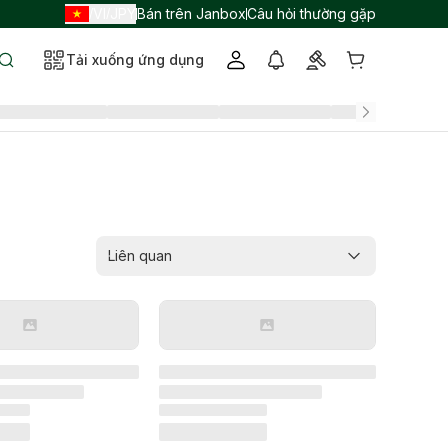
VI
JPY
Bán trên Janbox
Câu hỏi thường gặp
/
/
Tải xuống ứng dụng
Liên quan