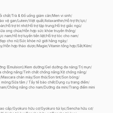
ổi chất
/
Trà & Đồ uống giảm cân
/
Men vi sinh
/
bảo vệ gan
/
Lutein
/
Việt quất
/
Astaxanthin
/
Hỗ trợ thị lực
/
oàn
/
Hỗ trợ trí nhớ
/
Hỗ trợ tập trung
/
Hỗ trợ giấc ngủ
/
Sữa ong chúa
/
Hỗn hợp sức khỏe truyền thống
/
lực nam
/
Hỗ trợ tuyến tiền liệt
/
Hỗ trợ tóc cho nam
/
 đẹp cho nữ
/
Sức khỏe nữ giới hằng ngày
/
ày
/
Hỗn hợp thảo dược
/
Magie
/
Vitamin tổng hợp
/
Sắt
/
Kẽm
/
ng (Emulsion)
/
Kem dưỡng
/
Gel dưỡng đa năng
/
Trị mụn
/
a chống nắng
/
Tinh chất chống nắng
/
Xịt chống nắng
/
/
Mascara chân mày
/
Son thỏi
/
Son tint
/
Son bóng
/
c móng
/
Sữa tắm / Tẩy tế bào chết
/
Dụng cụ trang điểm
/
 nam
/
Chống nắng cho nam
/
Dưỡng da mini
/
Trang điểm mini
ao cấp
/
Gyokuro hữu cơ
/
Gyokuro túi lọc
/
Sencha hữu cơ
/