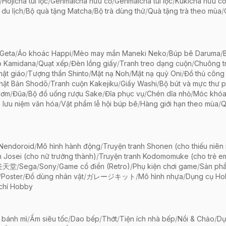
/
Hojicha túi lọc
/
Genmaicha hữu cơ
/
Genmaicha túi lọc
/
Kukicha hữu cơ
 du lịch
/
Bộ quà tặng Matcha
/
Bộ trà dùng thử
/
Quà tặng trà theo mùa
/
Geta
/
Áo khoác Happi
/
Mèo may mắn Maneki Neko
/
Búp bê Daruma
/
o Kamidana
/
Quạt xếp
/
Đèn lồng giấy
/
Tranh treo dạng cuộn
/
Chuông tr
ật giáo
/
Tượng thần Shinto
/
Mặt nạ Noh
/
Mặt nạ quỷ Oni
/
Đồ thủ công 
hật Bản Shodō
/
Tranh cuộn Kakejiku
/
Giấy Washi
/
Bộ bút và mực thư 
cơm
/
Đũa
/
Bộ đồ uống rượu Sake
/
Đĩa phục vụ
/
Chén dĩa nhỏ
/
Móc khóa
 lưu niệm văn hóa
/
Vật phẩm lễ hội búp bê
/
Hàng giới hạn theo mùa
/
Q
 Nendoroid
/
Mô hình hành động
/
Truyện tranh Shonen (cho thiếu niên
h Josei (cho nữ trưởng thành)
/
Truyện tranh Kodomomuke (cho trẻ e
任天堂
/
Sega
/
Sony
/
Game cổ điển (Retro)
/
Phụ kiện chơi game
/
Sản ph
/
Poster
/
Đồ dùng nhân vật
/
ガレージキット
/
Mô hình nhựa
/
Dụng cụ Ho
chí Hobby
 bánh mì
/
Ấm siêu tốc
/
Dao bếp
/
Thớt
/
Tiện ích nhà bếp
/
Nồi & Chảo
/
Dụ