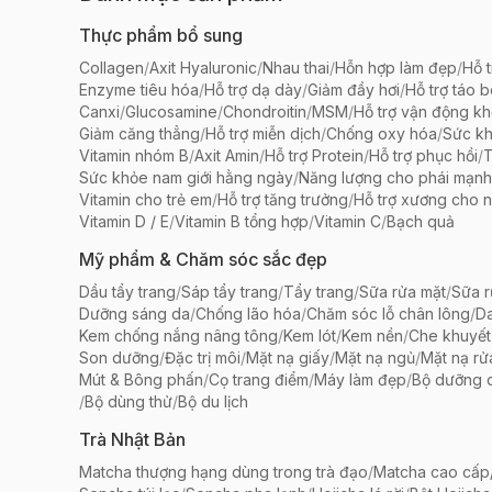
Thực phẩm bổ sung
Collagen
/
Axit Hyaluronic
/
Nhau thai
/
Hỗn hợp làm đẹp
/
Hỗ t
Enzyme tiêu hóa
/
Hỗ trợ dạ dày
/
Giảm đầy hơi
/
Hỗ trợ táo 
Canxi
/
Glucosamine
/
Chondroitin
/
MSM
/
Hỗ trợ vận động k
Giảm căng thẳng
/
Hỗ trợ miễn dịch
/
Chống oxy hóa
/
Sức k
Vitamin nhóm B
/
Axit Amin
/
Hỗ trợ Protein
/
Hỗ trợ phục hồi
/
T
Sức khỏe nam giới hằng ngày
/
Năng lượng cho phái mạnh
Vitamin cho trẻ em
/
Hỗ trợ tăng trưởng
/
Hỗ trợ xương cho n
Vitamin D / E
/
Vitamin B tổng hợp
/
Vitamin C
/
Bạch quả
Mỹ phẩm & Chăm sóc sắc đẹp
Dầu tẩy trang
/
Sáp tẩy trang
/
Tẩy trang
/
Sữa rửa mặt
/
Sữa r
Dưỡng sáng da
/
Chống lão hóa
/
Chăm sóc lỗ chân lông
/
D
Kem chống nắng nâng tông
/
Kem lót
/
Kem nền
/
Che khuyết
Son dưỡng
/
Đặc trị môi
/
Mặt nạ giấy
/
Mặt nạ ngủ
/
Mặt nạ rử
Mút & Bông phấn
/
Cọ trang điểm
/
Máy làm đẹp
/
Bộ dưỡng 
/
Bộ dùng thử
/
Bộ du lịch
Trà Nhật Bản
Matcha thượng hạng dùng trong trà đạo
/
Matcha cao cấp/