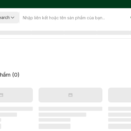
earch
phẩm (
0
)