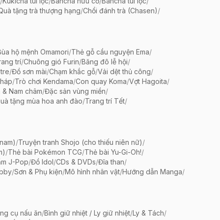
/
Kukicha túi lọc
/
Bancha hữu cơ
/
Bancha túi lọc
/
Quà tặng trà thượng hạng
/
Chổi đánh trà (Chasen)
/
Bùa hộ mệnh Omamori
/
Thẻ gỗ cầu nguyện Ema
/
ang trí
/
Chuông gió Furin
/
Băng đô lễ hội
/
tre
/
Đồ sơn mài
/
Chạm khắc gỗ
/
Vải dệt thủ công
/
pháp
/
Trò chơi Kendama
/
Con quay Koma
/
Vợt Hagoita
/
 & Nam châm
/
Đặc sản vùng miền
/
uà tặng mùa hoa anh đào
/
Trang trí Tết
/
 nam)
/
Truyện tranh Shojo (cho thiếu niên nữ)
/
m)
/
Thẻ bài Pokémon TCG
/
Thẻ bài Yu-Gi-Oh!
/
ẩm J-Pop
/
Đồ Idol
/
CDs & DVDs
/
Đĩa than
/
bby
/
Sơn & Phụ kiện
/
Mô hình nhân vật
/
Hướng dẫn Manga
/
ng cụ nấu ăn
/
Bình giữ nhiệt / Ly giữ nhiệt
/
Ly & Tách
/