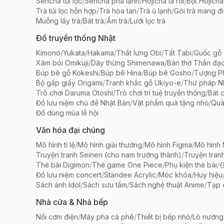
Sencha túi lọc
/
Sencha pha lạnh
/
Hojicha lá rời
/
Bột Hojicha
Trà túi lọc hỗn hợp
/
Trà hòa tan
/
Trà ủ lạnh
/
Gói trà mang đi
Muỗng lấy trà
/
Bát trà
/
Ấm trà
/
Lưới lọc trà
Đồ truyền thống Nhật
Kimono
/
Yukata
/
Hakama
/
Thắt lưng Obi
/
Tất Tabi
/
Guốc gỗ 
Xăm bói Omikuji
/
Dây thừng Shimenawa
/
Bàn thờ Thần đạ
Búp bê gỗ Kokeshi
/
Búp bê Hina
/
Búp bê Gosho
/
Tượng Ph
Bộ gấp giấy Origami
/
Tranh khắc gỗ Ukiyo-e
/
Thư pháp N
Trò chơi Daruma Otoshi
/
Trò chơi trí tuệ truyền thống
/
Bát 
Đồ lưu niệm chủ đề Nhật Bản
/
Vật phẩm quà tặng nhỏ
/
Quà
Đồ dùng mùa lễ hội
Văn hóa đại chúng
Mô hình tỉ lệ
/
Mô hình giải thưởng
/
Mô hình Figma
/
Mô hình
Truyện tranh Seinen (cho nam trưởng thành)
/
Truyện tran
Thẻ bài Digimon
/
Thẻ game One Piece
/
Phụ kiện thẻ bài
/
Đồ lưu niệm concert
/
Standee Acrylic
/
Móc khóa
/
Huy hiệu
Sách ảnh Idol
/
Sách sưu tầm
/
Sách nghệ thuật Anime
/
Tạp 
Nhà cửa & Nhà bếp
Nồi cơm điện
/
Máy pha cà phê
/
Thiết bị bếp nhỏ
/
Lò nướng