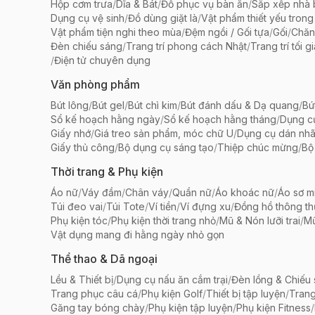
Hộp cơm trưa
/
Dĩa & Bát
/
Đồ phục vụ bàn ăn
/
Sắp xếp nhà
Dụng cụ vệ sinh
/
Đồ dùng giặt là
/
Vật phẩm thiết yếu trong
Vật phẩm tiện nghi theo mùa
/
Đệm ngồi / Gối tựa
/
Gối
/
Chăn
Đèn chiếu sáng
/
Trang trí phong cách Nhật
/
Trang trí tối g
/
Điện tử chuyên dụng
Văn phòng phẩm
Bút lông
/
Bút gel
/
Bút chì kim
/
Bút đánh dấu & Dạ quang
/
Bú
Sổ kế hoạch hằng ngày
/
Sổ kế hoạch hằng tháng
/
Dụng c
Giấy nhớ
/
Giá treo sản phẩm, móc chữ U
/
Dụng cụ dán nh
Giấy thủ công
/
Bộ dụng cụ sáng tạo
/
Thiệp chúc mừng
/
Bộ 
Thời trang & Phụ kiện
Áo nữ
/
Váy đầm
/
Chân váy
/
Quần nữ
/
Áo khoác nữ
/
Áo sơ m
Túi đeo vai
/
Túi Tote
/
Ví tiền
/
Ví đựng xu
/
Đồng hồ thông t
Phụ kiện tóc
/
Phụ kiện thời trang nhỏ
/
Mũ & Nón lưỡi trai
/
Mũ
Vật dụng mang đi hằng ngày nhỏ gọn
Thể thao & Dã ngoại
Lều & Thiết bị
/
Dụng cụ nấu ăn cắm trại
/
Đèn lồng & Chiếu
Trang phục câu cá
/
Phụ kiện Golf
/
Thiết bị tập luyện
/
Trang
Găng tay bóng chày
/
Phụ kiện tập luyện
/
Phụ kiện Fitness
/