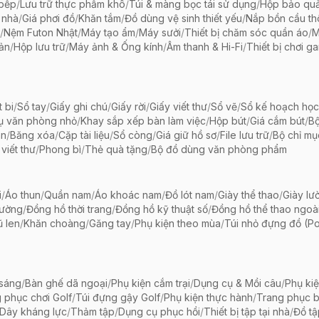
 bếp
/
Lưu trữ thực phẩm khô
/
Túi & màng bọc tái sử dụng
/
Hộp bảo qu
 nhà
/
Giá phơi đồ
/
Khăn tắm
/
Đồ dùng vệ sinh thiết yếu
/
Nắp bồn cầu th
/
Nệm Futon Nhật
/
Máy tạo ẩm
/
Máy sưởi
/
Thiết bị chăm sóc quần áo
/
M
iản
/
Hộp lưu trữ
/
Máy ảnh & Ống kính
/
Âm thanh & Hi-Fi
/
Thiết bị chơi g
t bi
/
Sổ tay
/
Giấy ghi chú
/
Giấy rời
/
Giấy viết thư
/
Sổ vẽ
/
Sổ kế hoạch học
ụ văn phòng nhỏ
/
Khay sắp xếp bàn làm việc
/
Hộp bút
/
Giá cắm bút
/
Bộ
ãn
/
Băng xóa
/
Cặp tài liệu
/
Sổ còng
/
Giá giữ hồ sơ
/
File lưu trữ
/
Bộ chỉ mụ
viết thư
/
Phong bì
/
Thẻ quà tặng
/
Bộ đồ dùng văn phòng phẩm
i
/
Áo thun
/
Quần nam
/
Áo khoác nam
/
Đồ lót nam
/
Giày thể thao
/
Giày lườ
hường
/
Đồng hồ thời trang
/
Đồng hồ kỹ thuật số
/
Đồng hồ thể thao ngoài 
 len
/
Khăn choàng
/
Găng tay
/
Phụ kiện theo mùa
/
Túi nhỏ đựng đồ (P
 sáng
/
Bàn ghế dã ngoại
/
Phụ kiện cắm trại
/
Dụng cụ & Mồi câu
/
Phụ ki
 phục chơi Golf
/
Túi đựng gậy Golf
/
Phụ kiện thực hành
/
Trang phục 
Dây kháng lực
/
Thảm tập
/
Dụng cụ phục hồi
/
Thiết bị tập tại nhà
/
Đồ t