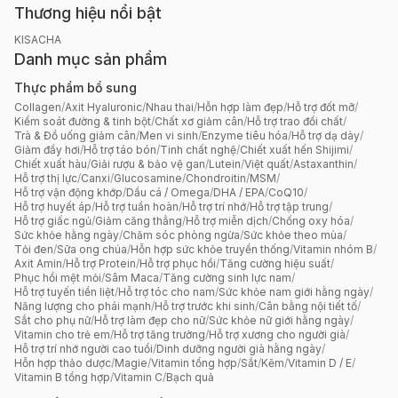
Thương hiệu nổi bật
KISACHA
Danh mục sản phẩm
Thực phẩm bổ sung
Collagen
/
Axit Hyaluronic
/
Nhau thai
/
Hỗn hợp làm đẹp
/
Hỗ trợ đốt mỡ
/
Kiểm soát đường & tinh bột
/
Chất xơ giảm cân
/
Hỗ trợ trao đổi chất
/
Trà & Đồ uống giảm cân
/
Men vi sinh
/
Enzyme tiêu hóa
/
Hỗ trợ dạ dày
/
Giảm đầy hơi
/
Hỗ trợ táo bón
/
Tinh chất nghệ
/
Chiết xuất hến Shijimi
/
Chiết xuất hàu
/
Giải rượu & bảo vệ gan
/
Lutein
/
Việt quất
/
Astaxanthin
/
Hỗ trợ thị lực
/
Canxi
/
Glucosamine
/
Chondroitin
/
MSM
/
Hỗ trợ vận động khớp
/
Dầu cá / Omega
/
DHA / EPA
/
CoQ10
/
Hỗ trợ huyết áp
/
Hỗ trợ tuần hoàn
/
Hỗ trợ trí nhớ
/
Hỗ trợ tập trung
/
Hỗ trợ giấc ngủ
/
Giảm căng thẳng
/
Hỗ trợ miễn dịch
/
Chống oxy hóa
/
Sức khỏe hằng ngày
/
Chăm sóc phòng ngừa
/
Sức khỏe theo mùa
/
Tỏi đen
/
Sữa ong chúa
/
Hỗn hợp sức khỏe truyền thống
/
Vitamin nhóm B
/
Axit Amin
/
Hỗ trợ Protein
/
Hỗ trợ phục hồi
/
Tăng cường hiệu suất
/
Phục hồi mệt mỏi
/
Sâm Maca
/
Tăng cường sinh lực nam
/
Hỗ trợ tuyến tiền liệt
/
Hỗ trợ tóc cho nam
/
Sức khỏe nam giới hằng ngày
/
Năng lượng cho phái mạnh
/
Hỗ trợ trước khi sinh
/
Cân bằng nội tiết tố
/
Sắt cho phụ nữ
/
Hỗ trợ làm đẹp cho nữ
/
Sức khỏe nữ giới hằng ngày
/
Vitamin cho trẻ em
/
Hỗ trợ tăng trưởng
/
Hỗ trợ xương cho người già
/
Hỗ trợ trí nhớ người cao tuổi
/
Dinh dưỡng người già hằng ngày
/
Hỗn hợp thảo dược
/
Magie
/
Vitamin tổng hợp
/
Sắt
/
Kẽm
/
Vitamin D / E
/
Vitamin B tổng hợp
/
Vitamin C
/
Bạch quả