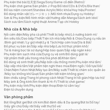
Phụ kiện thẻ bài
/
任天堂
/
Sega
/
Sony
/
Game cổ điển (Retro)
/
Phụ kiện chơi game
/
Sản phẩm J-Pop
/
Đồ Idol
/
CDs & DVDs
/
Đĩa than
/
Đồ lưu niệm concert
/
Standee Acrylic
/
Móc khóa
/
Huy hiệu
/
Poster
/
Đồ dùng nhân vật
/
ガレージキット
/
Mô hình nhựa
/
Dụng cụ Hobby
/
Sơn & Phụ kiện
/
Mô hình nhân vật
/
Hướng dẫn Manga
/
Sách ảnh Idol
/
Sách sưu tầm
/
Sách nghệ thuật Anime
/
Tạp chí Hobby
Nhà cửa & Nhà bếp
Nồi cơm điện
/
Máy pha cà phê
/
Thiết bị bếp nhỏ
/
Lò nướng bánh mì
/
Ấm siêu tốc
/
Dao bếp
/
Thớt
/
Tiện ích nhà bếp
/
Nồi & Chảo
/
Dụng cụ nấu ăn
/
Bình giữ nhiệt / Ly giữ nhiệt
/
Ly & Tách
/
Hộp cơm trưa
/
Dĩa & Bát
/
Đồ phục vụ bàn ăn
/
Sắp xếp nhà bếp
/
Lưu trữ thực phẩm khô
/
Túi & màng bọc tái sử dụng
/
Hộp bảo quản
/
Sắp xếp ngăn kéo
/
Phụ kiện làm sạch nhà cửa
/
Dụng cụ vệ sinh
/
Đồ dùng giặt là
/
Vật phẩm thiết yếu trong nhà
/
Giá phơi đồ
/
Khăn tắm
/
Đồ dùng vệ sinh thiết yếu
/
Nắp bồn cầu thông minh
/
Phụ kiện nhà tắm
/
Sắp xếp nhà tắm
/
Vật phẩm tiện nghi theo mùa
/
Đệm ngồi / Gối tựa
/
Gối
/
Chăn
/
Nệm Futon Nhật
/
Máy tạo ẩm
/
Máy sưởi
/
Thiết bị chăm sóc quần áo
/
Máy lọc không khí
/
Quạt
/
Sản phẩm tiết kiệm không gian
/
Đèn chiếu sáng
/
Trang trí phong cách Nhật
/
Trang trí tối giản
/
Hộp lưu trữ
/
Máy ảnh & Ống kính
/
Âm thanh & Hi-Fi
/
Thiết bị chơi game
/
Phụ kiện máy tính
/
Phụ kiện điện thoại
/
Điện tử cầm tay
/
Điện tử chuyên dụng
Văn phòng phẩm
Bút lông
/
Bút gel
/
Bút chì kim
/
Bút đánh dấu & Dạ quang
/
Bút bi
/
Sổ tay
/
Giấy ghi chú
/
Giấy rời
/
Giấy viết thư
/
Sổ vẽ
/