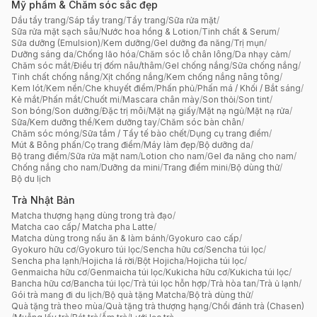
Mỹ phẩm & Chăm sóc sắc đẹp
Dầu tẩy trang
/
Sáp tẩy trang
/
Tẩy trang
/
Sữa rửa mặt
/
Sữa rửa mặt sạch sâu
/
Nước hoa hồng & Lotion
/
Tinh chất & Serum
/
Sữa dưỡng (Emulsion)
/
Kem dưỡng
/
Gel dưỡng đa năng
/
Trị mụn
/
Dưỡng sáng da
/
Chống lão hóa
/
Chăm sóc lỗ chân lông
/
Da nhạy cảm
/
Chăm sóc mắt
/
Điều trị đốm nâu/thâm
/
Gel chống nắng
/
Sữa chống nắng
/
Tinh chất chống nắng
/
Xịt chống nắng
/
Kem chống nắng nâng tông
/
Kem lót
/
Kem nền
/
Che khuyết điểm
/
Phấn phủ
/
Phấn má / Khối / Bắt sáng
/
Kẻ mắt
/
Phấn mắt
/
Chuốt mi
/
Mascara chân mày
/
Son thỏi
/
Son tint
/
Son bóng
/
Son dưỡng
/
Đặc trị môi
/
Mặt nạ giấy
/
Mặt nạ ngủ
/
Mặt nạ rửa
/
Sữa/Kem dưỡng thể
/
Kem dưỡng tay
/
Chăm sóc bàn chân
/
Chăm sóc móng
/
Sữa tắm / Tẩy tế bào chết
/
Dụng cụ trang điểm
/
Mút & Bông phấn
/
Cọ trang điểm
/
Máy làm đẹp
/
Bộ dưỡng da
/
Bộ trang điểm
/
Sữa rửa mặt nam
/
Lotion cho nam
/
Gel đa năng cho nam
/
Chống nắng cho nam
/
Dưỡng da mini
/
Trang điểm mini
/
Bộ dùng thử
/
Bộ du lịch
Trà Nhật Bản
Matcha thượng hạng dùng trong trà đạo
/
Matcha cao cấp/ Matcha pha Latte
/
Matcha dùng trong nấu ăn & làm bánh
/
Gyokuro cao cấp
/
Gyokuro hữu cơ
/
Gyokuro túi lọc
/
Sencha hữu cơ
/
Sencha túi lọc
/
Sencha pha lạnh
/
Hojicha lá rời
/
Bột Hojicha
/
Hojicha túi lọc
/
Genmaicha hữu cơ
/
Genmaicha túi lọc
/
Kukicha hữu cơ
/
Kukicha túi lọc
/
Bancha hữu cơ
/
Bancha túi lọc
/
Trà túi lọc hỗn hợp
/
Trà hòa tan
/
Trà ủ lạnh
/
Gói trà mang đi du lịch
/
Bộ quà tặng Matcha
/
Bộ trà dùng thử
/
Quà tặng trà theo mùa
/
Quà tặng trà thượng hạng
/
Chổi đánh trà (Chasen)