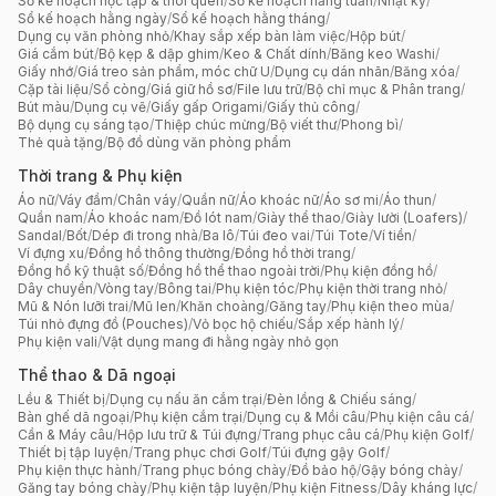
Sổ kế hoạch học tập & thói quen
/
Sổ kế hoạch hằng tuần
/
Nhật ký
/
Sổ kế hoạch hằng ngày
/
Sổ kế hoạch hằng tháng
/
Dụng cụ văn phòng nhỏ
/
Khay sắp xếp bàn làm việc
/
Hộp bút
/
Giá cắm bút
/
Bộ kẹp & dập ghim
/
Keo & Chất dính
/
Băng keo Washi
/
Giấy nhớ
/
Giá treo sản phẩm, móc chữ U
/
Dụng cụ dán nhãn
/
Băng xóa
/
Cặp tài liệu
/
Sổ còng
/
Giá giữ hồ sơ
/
File lưu trữ
/
Bộ chỉ mục & Phân trang
/
Bút màu
/
Dụng cụ vẽ
/
Giấy gấp Origami
/
Giấy thủ công
/
Bộ dụng cụ sáng tạo
/
Thiệp chúc mừng
/
Bộ viết thư
/
Phong bì
/
Thẻ quà tặng
/
Bộ đồ dùng văn phòng phẩm
Thời trang & Phụ kiện
Áo nữ
/
Váy đầm
/
Chân váy
/
Quần nữ
/
Áo khoác nữ
/
Áo sơ mi
/
Áo thun
/
Quần nam
/
Áo khoác nam
/
Đồ lót nam
/
Giày thể thao
/
Giày lười (Loafers)
/
Sandal
/
Bốt
/
Dép đi trong nhà
/
Ba lô
/
Túi đeo vai
/
Túi Tote
/
Ví tiền
/
Ví đựng xu
/
Đồng hồ thông thường
/
Đồng hồ thời trang
/
Đồng hồ kỹ thuật số
/
Đồng hồ thể thao ngoài trời
/
Phụ kiện đồng hồ
/
Dây chuyền
/
Vòng tay
/
Bông tai
/
Phụ kiện tóc
/
Phụ kiện thời trang nhỏ
/
Mũ & Nón lưỡi trai
/
Mũ len
/
Khăn choàng
/
Găng tay
/
Phụ kiện theo mùa
/
Túi nhỏ đựng đồ (Pouches)
/
Vỏ bọc hộ chiếu
/
Sắp xếp hành lý
/
Phụ kiện vali
/
Vật dụng mang đi hằng ngày nhỏ gọn
Thể thao & Dã ngoại
Lều & Thiết bị
/
Dụng cụ nấu ăn cắm trại
/
Đèn lồng & Chiếu sáng
/
Bàn ghế dã ngoại
/
Phụ kiện cắm trại
/
Dụng cụ & Mồi câu
/
Phụ kiện câu cá
/
Cần & Máy câu
/
Hộp lưu trữ & Túi đựng
/
Trang phục câu cá
/
Phụ kiện Golf
/
Thiết bị tập luyện
/
Trang phục chơi Golf
/
Túi đựng gậy Golf
/
Phụ kiện thực hành
/
Trang phục bóng chày
/
Đồ bảo hộ
/
Gậy bóng chày
/
Găng tay bóng chày
/
Phụ kiện tập luyện
/
Phụ kiện Fitness
/
Dây kháng lực
/