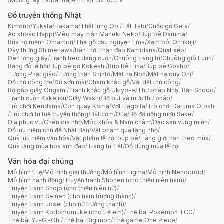
/
Muỗng lấy trà
/
Bát trà
/
Ấm trà
/
Lưới lọc trà
Đồ truyền thống Nhật
Kimono
/
Yukata
/
Hakama
/
Thắt lưng Obi
/
Tất Tabi
/
Guốc gỗ Geta
/
Áo khoác Happi
/
Mèo may mắn Maneki Neko
/
Búp bê Daruma
/
Bùa hộ mệnh Omamori
/
Thẻ gỗ cầu nguyện Ema
/
Xăm bói Omikuji
/
Dây thừng Shimenawa
/
Bàn thờ Thần đạo Kamidana
/
Quạt xếp
/
Đèn lồng giấy
/
Tranh treo dạng cuộn
/
Chuông trang trí
/
Chuông gió Furin
/
Băng đô lễ hội
/
Búp bê gỗ Kokeshi
/
Búp bê Hina
/
Búp bê Gosho
/
Tượng Phật giáo
/
Tượng thần Shinto
/
Mặt nạ Noh
/
Mặt nạ quỷ Oni
/
Đồ thủ công tre
/
Đồ sơn mài
/
Chạm khắc gỗ
/
Vải dệt thủ công
/
Bộ gấp giấy Origami
/
Tranh khắc gỗ Ukiyo-e
/
Thư pháp Nhật Bản Shodō
/
Tranh cuộn Kakejiku
/
Giấy Washi
/
Bộ bút và mực thư pháp
/
Trò chơi Kendama
/
Con quay Koma
/
Vợt Hagoita
/
Trò chơi Daruma Otoshi
/
Trò chơi trí tuệ truyền thống
/
Bát cơm
/
Đũa
/
Bộ đồ uống rượu Sake
/
Đĩa phục vụ
/
Chén dĩa nhỏ
/
Móc khóa & Nam châm
/
Đặc sản vùng miền
/
Đồ lưu niệm chủ đề Nhật Bản
/
Vật phẩm quà tặng nhỏ
/
Quà lưu niệm văn hóa
/
Vật phẩm lễ hội búp bê
/
Hàng giới hạn theo mùa
/
Quà tặng mùa hoa anh đào
/
Trang trí Tết
/
Đồ dùng mùa lễ hội
Văn hóa đại chúng
Mô hình tỉ lệ
/
Mô hình giải thưởng
/
Mô hình Figma
/
Mô hình Nendoroid
/
Mô hình hành động
/
Truyện tranh Shonen (cho thiếu niên nam)
/
Truyện tranh Shojo (cho thiếu niên nữ)
/
Truyện tranh Seinen (cho nam trưởng thành)
/
Truyện tranh Josei (cho nữ trưởng thành)
/
Truyện tranh Kodomomuke (cho trẻ em)
/
Thẻ bài Pokémon TCG
/
Thẻ bài Yu-Gi-Oh!
/
Thẻ bài Digimon
/
Thẻ game One Piece
/