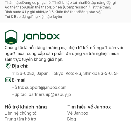
Thảm tập
/
Dụng cụ phục hồi
/
Thiết bị tập tại nhà
/
Đồ tập năng động
/
Áo thể thao
/
Quần thể thao
/
Đồ nén (Compression)
/
Tất thể thao
/
Bình nước & Ly giữ nhiệt
/
Mũ & Khăn thể thao
/
Băng bảo vệ
/
Túi & Bao đựng
/
Phụ kiện tập luyện
Chúng tôi là nền tảng thương mại điện tử kết nối người bán với
người mua, cung cấp sản phẩm đa dạng và trải nghiệm mua
sắm trực tuyến không giới hạn.
Địa chỉ
:
〒136-0082, Japan, Tokyo, Koto-ku, Shinkiba 3-5-6, 5F
E-mail
:
Hỗ trợ
:
support@janbox.com
Hợp tác
:
partnership@ezbuy.jp
Hỗ trợ khách hàng
Tìm hiểu về Janbox
Liên hệ chúng tôi
Về Janbox
Trung tâm hỗ trợ
Blog