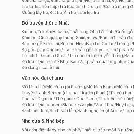
Sencha túi lọc
/
Sencha pha lạnh
/
Hojicha lá rời
/
Bột Hojicha
Trà túi lọc hỗn hợp
/
Trà hòa tan
/
Trà ủ lạnh
/
Gói trà mang đi
Muỗng lấy trà
/
Bát trà
/
Ấm trà
/
Lưới lọc trà
Đồ truyền thống Nhật
Kimono
/
Yukata
/
Hakama
/
Thắt lưng Obi
/
Tất Tabi
/
Guốc gỗ 
Xăm bói Omikuji
/
Dây thừng Shimenawa
/
Bàn thờ Thần đạ
Búp bê gỗ Kokeshi
/
Búp bê Hina
/
Búp bê Gosho
/
Tượng Ph
Bộ gấp giấy Origami
/
Tranh khắc gỗ Ukiyo-e
/
Thư pháp N
Trò chơi Daruma Otoshi
/
Trò chơi trí tuệ truyền thống
/
Bát 
Đồ lưu niệm chủ đề Nhật Bản
/
Vật phẩm quà tặng nhỏ
/
Quà
Đồ dùng mùa lễ hội
Văn hóa đại chúng
Mô hình tỉ lệ
/
Mô hình giải thưởng
/
Mô hình Figma
/
Mô hình
Truyện tranh Seinen (cho nam trưởng thành)
/
Truyện tran
Thẻ bài Digimon
/
Thẻ game One Piece
/
Phụ kiện thẻ bài
/
Đồ lưu niệm concert
/
Standee Acrylic
/
Móc khóa
/
Huy hiệu
Sách ảnh Idol
/
Sách sưu tầm
/
Sách nghệ thuật Anime
/
Tạp 
Nhà cửa & Nhà bếp
Nồi cơm điện
/
Máy pha cà phê
/
Thiết bị bếp nhỏ
/
Lò nướng