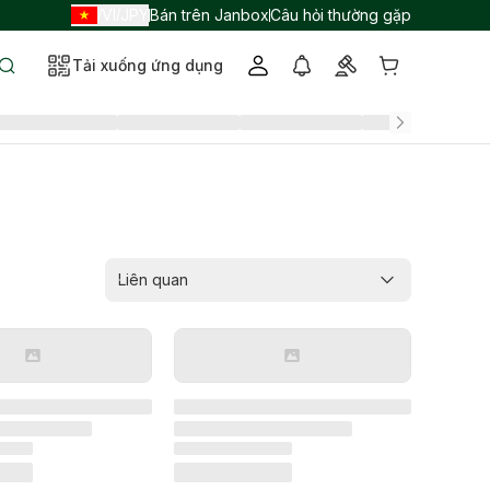
VI
JPY
Bán trên Janbox
Câu hỏi thường gặp
/
/
Tải xuống ứng dụng
Liên quan