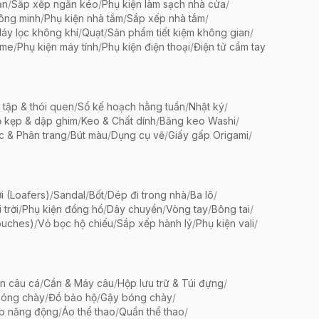
ản
/
Sắp xếp ngăn kéo
/
Phụ kiện làm sạch nhà cửa
/
ông minh
/
Phụ kiện nhà tắm
/
Sắp xếp nhà tắm
/
áy lọc không khí
/
Quạt
/
Sản phẩm tiết kiệm không gian
/
ame
/
Phụ kiện máy tính
/
Phụ kiện điện thoại
/
Điện tử cầm tay
 tập & thói quen
/
Sổ kế hoạch hằng tuần
/
Nhật ký
/
 kẹp & dập ghim
/
Keo & Chất dính
/
Băng keo Washi
/
c & Phân trang
/
Bút màu
/
Dụng cụ vẽ
/
Giấy gấp Origami
/
i (Loafers)
/
Sandal
/
Bốt
/
Dép đi trong nhà
/
Ba lô
/
trời
/
Phụ kiện đồng hồ
/
Dây chuyền
/
Vòng tay
/
Bông tai
/
ouches)
/
Vỏ bọc hộ chiếu
/
Sắp xếp hành lý
/
Phụ kiện vali
/
ện câu cá
/
Cần & Máy câu
/
Hộp lưu trữ & Túi đựng
/
bóng chày
/
Đồ bảo hộ
/
Gậy bóng chày
/
ập năng động
/
Áo thể thao
/
Quần thể thao
/