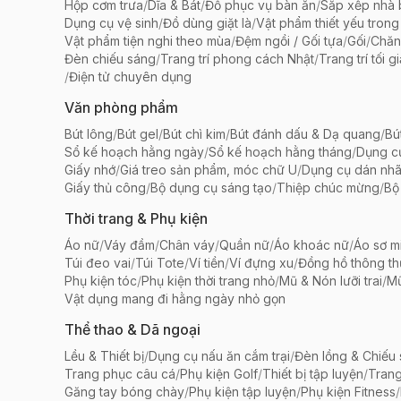
Hộp cơm trưa
/
Dĩa & Bát
/
Đồ phục vụ bàn ăn
/
Sắp xếp nhà
Dụng cụ vệ sinh
/
Đồ dùng giặt là
/
Vật phẩm thiết yếu trong
Vật phẩm tiện nghi theo mùa
/
Đệm ngồi / Gối tựa
/
Gối
/
Chăn
Đèn chiếu sáng
/
Trang trí phong cách Nhật
/
Trang trí tối g
/
Điện tử chuyên dụng
Văn phòng phẩm
Bút lông
/
Bút gel
/
Bút chì kim
/
Bút đánh dấu & Dạ quang
/
Bú
Sổ kế hoạch hằng ngày
/
Sổ kế hoạch hằng tháng
/
Dụng c
Giấy nhớ
/
Giá treo sản phẩm, móc chữ U
/
Dụng cụ dán nh
Giấy thủ công
/
Bộ dụng cụ sáng tạo
/
Thiệp chúc mừng
/
Bộ 
Thời trang & Phụ kiện
Áo nữ
/
Váy đầm
/
Chân váy
/
Quần nữ
/
Áo khoác nữ
/
Áo sơ m
Túi đeo vai
/
Túi Tote
/
Ví tiền
/
Ví đựng xu
/
Đồng hồ thông t
Phụ kiện tóc
/
Phụ kiện thời trang nhỏ
/
Mũ & Nón lưỡi trai
/
Mũ
Vật dụng mang đi hằng ngày nhỏ gọn
Thể thao & Dã ngoại
Lều & Thiết bị
/
Dụng cụ nấu ăn cắm trại
/
Đèn lồng & Chiếu
Trang phục câu cá
/
Phụ kiện Golf
/
Thiết bị tập luyện
/
Trang
Găng tay bóng chày
/
Phụ kiện tập luyện
/
Phụ kiện Fitness
/