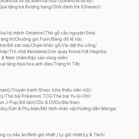
/
Kukicha túi lọc
/
Bancha hữu cơ
/
Bancha túi lọc
/
Quà tặng trà thượng hạng
/
Chổi đánh trà (Chasen)
/
Bùa hộ mệnh Omamori
/
Thẻ gỗ cầu nguyện Ema
/
ang trí
/
Chuông gió Furin
/
Băng đô lễ hội
/
tre
/
Đồ sơn mài
/
Chạm khắc gỗ
/
Vải dệt thủ công
/
pháp
/
Trò chơi Kendama
/
Con quay Koma
/
Vợt Hagoita
/
 & Nam châm
/
Đặc sản vùng miền
/
uà tặng mùa hoa anh đào
/
Trang trí Tết
/
 nam)
/
Truyện tranh Shojo (cho thiếu niên nữ)
/
m)
/
Thẻ bài Pokémon TCG
/
Thẻ bài Yu-Gi-Oh!
/
ẩm J-Pop
/
Đồ Idol
/
CDs & DVDs
/
Đĩa than
/
bby
/
Sơn & Phụ kiện
/
Mô hình nhân vật
/
Hướng dẫn Manga
/
ng cụ nấu ăn
/
Bình giữ nhiệt / Ly giữ nhiệt
/
Ly & Tách
/