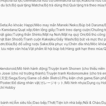
/
Hojicha túi lọc
/
Genmaicha hữu cơ
/
Genmaicha túi lọc
/
Kukicha hữu cơ
 du lịch
/
Bộ quà tặng Matcha
/
Bộ trà dùng thử
/
Quà tặng trà theo mùa
/
Geta
/
Áo khoác Happi
/
Mèo may mắn Maneki Neko
/
Búp bê Daruma
/
o Kamidana
/
Quạt xếp
/
Đèn lồng giấy
/
Tranh treo dạng cuộn
/
Chuông tr
ật giáo
/
Tượng thần Shinto
/
Mặt nạ Noh
/
Mặt nạ quỷ Oni
/
Đồ thủ công 
hật Bản Shodō
/
Tranh cuộn Kakejiku
/
Giấy Washi
/
Bộ bút và mực thư 
cơm
/
Đũa
/
Bộ đồ uống rượu Sake
/
Đĩa phục vụ
/
Chén dĩa nhỏ
/
Móc khóa
 lưu niệm văn hóa
/
Vật phẩm lễ hội búp bê
/
Hàng giới hạn theo mùa
/
Q
 Nendoroid
/
Mô hình hành động
/
Truyện tranh Shonen (cho thiếu niên
h Josei (cho nữ trưởng thành)
/
Truyện tranh Kodomomuke (cho trẻ e
任天堂
/
Sega
/
Sony
/
Game cổ điển (Retro)
/
Phụ kiện chơi game
/
Sản ph
/
Poster
/
Đồ dùng nhân vật
/
ガレージキット
/
Mô hình nhựa
/
Dụng cụ Ho
chí Hobby
 bánh mì
/
Ấm siêu tốc
/
Dao bếp
/
Thớt
/
Tiện ích nhà bếp
/
Nồi & Chảo
/
Dụ