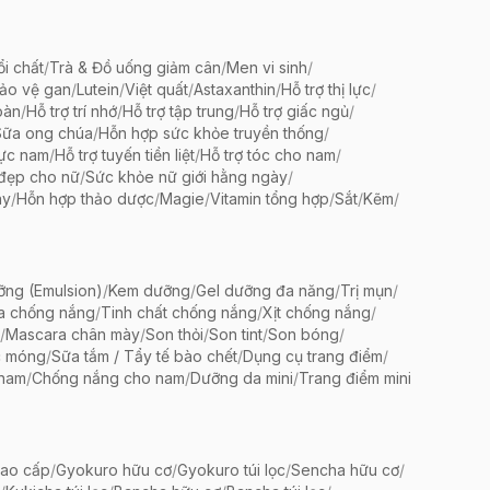
ổi chất
/
Trà & Đồ uống giảm cân
/
Men vi sinh
/
bảo vệ gan
/
Lutein
/
Việt quất
/
Astaxanthin
/
Hỗ trợ thị lực
/
oàn
/
Hỗ trợ trí nhớ
/
Hỗ trợ tập trung
/
Hỗ trợ giấc ngủ
/
Sữa ong chúa
/
Hỗn hợp sức khỏe truyền thống
/
lực nam
/
Hỗ trợ tuyến tiền liệt
/
Hỗ trợ tóc cho nam
/
 đẹp cho nữ
/
Sức khỏe nữ giới hằng ngày
/
ày
/
Hỗn hợp thảo dược
/
Magie
/
Vitamin tổng hợp
/
Sắt
/
Kẽm
/
ng (Emulsion)
/
Kem dưỡng
/
Gel dưỡng đa năng
/
Trị mụn
/
a chống nắng
/
Tinh chất chống nắng
/
Xịt chống nắng
/
/
Mascara chân mày
/
Son thỏi
/
Son tint
/
Son bóng
/
c móng
/
Sữa tắm / Tẩy tế bào chết
/
Dụng cụ trang điểm
/
 nam
/
Chống nắng cho nam
/
Dưỡng da mini
/
Trang điểm mini
ao cấp
/
Gyokuro hữu cơ
/
Gyokuro túi lọc
/
Sencha hữu cơ
/