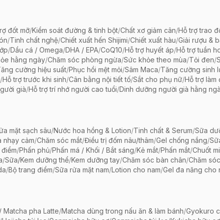
rợ đốt mỡ
/
Kiểm soát đường & tinh bột
/
Chất xơ giảm cân
/
Hỗ trợ trao đ
bón
/
Tinh chất nghệ
/
Chiết xuất hến Shijimi
/
Chiết xuất hàu
/
Giải rượu & 
hớp
/
Dầu cá / Omega
/
DHA / EPA
/
CoQ10
/
Hỗ trợ huyết áp
/
Hỗ trợ tuần h
hỏe hằng ngày
/
Chăm sóc phòng ngừa
/
Sức khỏe theo mùa
/
Tỏi đen
/
ăng cường hiệu suất
/
Phục hồi mệt mỏi
/
Sâm Maca
/
Tăng cường sinh 
/
Hỗ trợ trước khi sinh
/
Cân bằng nội tiết tố
/
Sắt cho phụ nữ
/
Hỗ trợ làm
gười già
/
Hỗ trợ trí nhớ người cao tuổi
/
Dinh dưỡng người già hằng ng
ửa mặt sạch sâu
/
Nước hoa hồng & Lotion
/
Tinh chất & Serum
/
Sữa dưỡ
a nhạy cảm
/
Chăm sóc mắt
/
Điều trị đốm nâu/thâm
/
Gel chống nắng
/
Sữ
 điểm
/
Phấn phủ
/
Phấn má / Khối / Bắt sáng
/
Kẻ mắt
/
Phấn mắt
/
Chuốt mi
a
/
Sữa/Kem dưỡng thể
/
Kem dưỡng tay
/
Chăm sóc bàn chân
/
Chăm só
da
/
Bộ trang điểm
/
Sữa rửa mặt nam
/
Lotion cho nam
/
Gel đa năng cho
 Matcha pha Latte
/
Matcha dùng trong nấu ăn & làm bánh
/
Gyokuro c