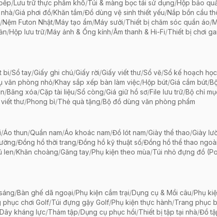
 bếp
/
Lưu trữ thực phẩm khô
/
Túi & màng bọc tái sử dụng
/
Hộp bảo qu
 nhà
/
Giá phơi đồ
/
Khăn tắm
/
Đồ dùng vệ sinh thiết yếu
/
Nắp bồn cầu th
/
Nệm Futon Nhật
/
Máy tạo ẩm
/
Máy sưởi
/
Thiết bị chăm sóc quần áo
/
M
iản
/
Hộp lưu trữ
/
Máy ảnh & Ống kính
/
Âm thanh & Hi-Fi
/
Thiết bị chơi g
t bi
/
Sổ tay
/
Giấy ghi chú
/
Giấy rời
/
Giấy viết thư
/
Sổ vẽ
/
Sổ kế hoạch học
ụ văn phòng nhỏ
/
Khay sắp xếp bàn làm việc
/
Hộp bút
/
Giá cắm bút
/
Bộ
ãn
/
Băng xóa
/
Cặp tài liệu
/
Sổ còng
/
Giá giữ hồ sơ
/
File lưu trữ
/
Bộ chỉ mụ
viết thư
/
Phong bì
/
Thẻ quà tặng
/
Bộ đồ dùng văn phòng phẩm
i
/
Áo thun
/
Quần nam
/
Áo khoác nam
/
Đồ lót nam
/
Giày thể thao
/
Giày lườ
hường
/
Đồng hồ thời trang
/
Đồng hồ kỹ thuật số
/
Đồng hồ thể thao ngoài 
 len
/
Khăn choàng
/
Găng tay
/
Phụ kiện theo mùa
/
Túi nhỏ đựng đồ (P
 sáng
/
Bàn ghế dã ngoại
/
Phụ kiện cắm trại
/
Dụng cụ & Mồi câu
/
Phụ ki
 phục chơi Golf
/
Túi đựng gậy Golf
/
Phụ kiện thực hành
/
Trang phục 
Dây kháng lực
/
Thảm tập
/
Dụng cụ phục hồi
/
Thiết bị tập tại nhà
/
Đồ t