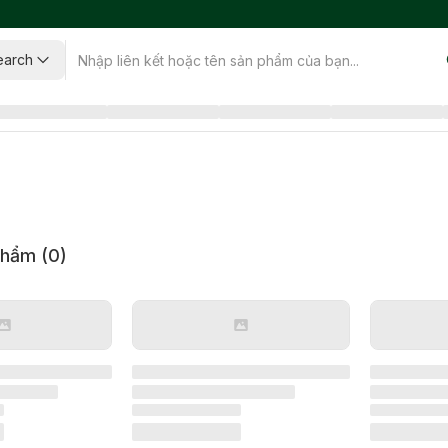
earch
phẩm (
0
)