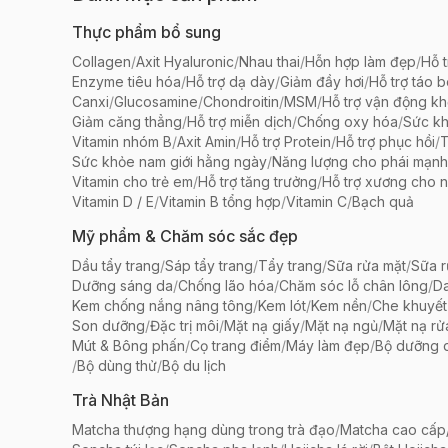
Thực phẩm bổ sung
Collagen
/
Axit Hyaluronic
/
Nhau thai
/
Hỗn hợp làm đẹp
/
Hỗ t
Enzyme tiêu hóa
/
Hỗ trợ dạ dày
/
Giảm đầy hơi
/
Hỗ trợ táo 
Canxi
/
Glucosamine
/
Chondroitin
/
MSM
/
Hỗ trợ vận động k
Giảm căng thẳng
/
Hỗ trợ miễn dịch
/
Chống oxy hóa
/
Sức k
Vitamin nhóm B
/
Axit Amin
/
Hỗ trợ Protein
/
Hỗ trợ phục hồi
/
T
Sức khỏe nam giới hằng ngày
/
Năng lượng cho phái mạnh
Vitamin cho trẻ em
/
Hỗ trợ tăng trưởng
/
Hỗ trợ xương cho n
Vitamin D / E
/
Vitamin B tổng hợp
/
Vitamin C
/
Bạch quả
Mỹ phẩm & Chăm sóc sắc đẹp
Dầu tẩy trang
/
Sáp tẩy trang
/
Tẩy trang
/
Sữa rửa mặt
/
Sữa r
Dưỡng sáng da
/
Chống lão hóa
/
Chăm sóc lỗ chân lông
/
D
Kem chống nắng nâng tông
/
Kem lót
/
Kem nền
/
Che khuyết
Son dưỡng
/
Đặc trị môi
/
Mặt nạ giấy
/
Mặt nạ ngủ
/
Mặt nạ rử
Mút & Bông phấn
/
Cọ trang điểm
/
Máy làm đẹp
/
Bộ dưỡng 
/
Bộ dùng thử
/
Bộ du lịch
Trà Nhật Bản
Matcha thượng hạng dùng trong trà đạo
/
Matcha cao cấp/