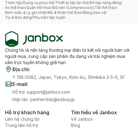
Thảm tập
/
Dụng cụ phục hồi
/
Thiết bị tập tại nhà
/
Đồ tập năng động
/
Áo thể thao
/
Quần thể thao
/
Đồ nén (Compression)
/
Tất thể thao
/
Bình nước & Ly giữ nhiệt
/
Mũ & Khăn thể thao
/
Băng bảo vệ
/
Túi & Bao đựng
/
Phụ kiện tập luyện
Chúng tôi là nền tảng thương mại điện tử kết nối người bán với
người mua, cung cấp sản phẩm đa dạng và trải nghiệm mua
sắm trực tuyến không giới hạn.
Địa chỉ
:
〒136-0082, Japan, Tokyo, Koto-ku, Shinkiba 3-5-6, 5F
E-mail
:
Hỗ trợ
:
support@janbox.com
Hợp tác
:
partnership@ezbuy.jp
Hỗ trợ khách hàng
Tìm hiểu về Janbox
Liên hệ chúng tôi
Về Janbox
Trung tâm hỗ trợ
Blog