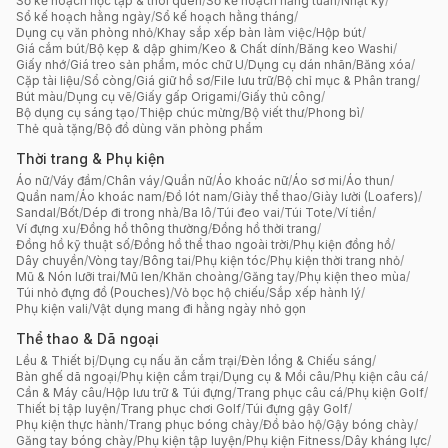
Sổ kế hoạch học tập & thói quen
/
Sổ kế hoạch hằng tuần
/
Nhật ký
/
Sổ kế hoạch hằng ngày
/
Sổ kế hoạch hằng tháng
/
Dụng cụ văn phòng nhỏ
/
Khay sắp xếp bàn làm việc
/
Hộp bút
/
Giá cắm bút
/
Bộ kẹp & dập ghim
/
Keo & Chất dính
/
Băng keo Washi
/
Giấy nhớ
/
Giá treo sản phẩm, móc chữ U
/
Dụng cụ dán nhãn
/
Băng xóa
/
Cặp tài liệu
/
Sổ còng
/
Giá giữ hồ sơ
/
File lưu trữ
/
Bộ chỉ mục & Phân trang
/
Bút màu
/
Dụng cụ vẽ
/
Giấy gấp Origami
/
Giấy thủ công
/
Bộ dụng cụ sáng tạo
/
Thiệp chúc mừng
/
Bộ viết thư
/
Phong bì
/
Thẻ quà tặng
/
Bộ đồ dùng văn phòng phẩm
Thời trang & Phụ kiện
Áo nữ
/
Váy đầm
/
Chân váy
/
Quần nữ
/
Áo khoác nữ
/
Áo sơ mi
/
Áo thun
/
Quần nam
/
Áo khoác nam
/
Đồ lót nam
/
Giày thể thao
/
Giày lười (Loafers)
/
Sandal
/
Bốt
/
Dép đi trong nhà
/
Ba lô
/
Túi đeo vai
/
Túi Tote
/
Ví tiền
/
Ví đựng xu
/
Đồng hồ thông thường
/
Đồng hồ thời trang
/
Đồng hồ kỹ thuật số
/
Đồng hồ thể thao ngoài trời
/
Phụ kiện đồng hồ
/
Dây chuyền
/
Vòng tay
/
Bông tai
/
Phụ kiện tóc
/
Phụ kiện thời trang nhỏ
/
Mũ & Nón lưỡi trai
/
Mũ len
/
Khăn choàng
/
Găng tay
/
Phụ kiện theo mùa
/
Túi nhỏ đựng đồ (Pouches)
/
Vỏ bọc hộ chiếu
/
Sắp xếp hành lý
/
Phụ kiện vali
/
Vật dụng mang đi hằng ngày nhỏ gọn
Thể thao & Dã ngoại
Lều & Thiết bị
/
Dụng cụ nấu ăn cắm trại
/
Đèn lồng & Chiếu sáng
/
Bàn ghế dã ngoại
/
Phụ kiện cắm trại
/
Dụng cụ & Mồi câu
/
Phụ kiện câu cá
/
Cần & Máy câu
/
Hộp lưu trữ & Túi đựng
/
Trang phục câu cá
/
Phụ kiện Golf
/
Thiết bị tập luyện
/
Trang phục chơi Golf
/
Túi đựng gậy Golf
/
Phụ kiện thực hành
/
Trang phục bóng chày
/
Đồ bảo hộ
/
Gậy bóng chày
/
Găng tay bóng chày
/
Phụ kiện tập luyện
/
Phụ kiện Fitness
/
Dây kháng lực
/