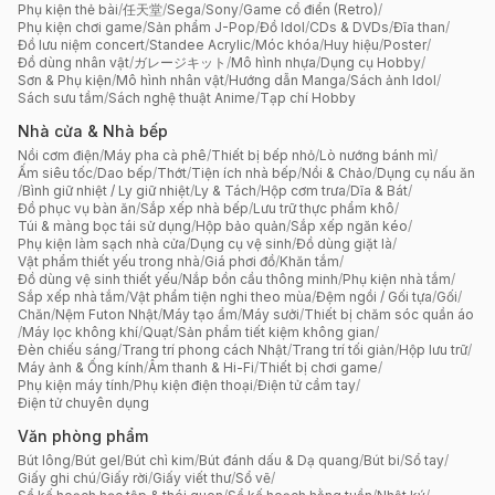
Phụ kiện thẻ bài
/
任天堂
/
Sega
/
Sony
/
Game cổ điển (Retro)
/
Phụ kiện chơi game
/
Sản phẩm J-Pop
/
Đồ Idol
/
CDs & DVDs
/
Đĩa than
/
Đồ lưu niệm concert
/
Standee Acrylic
/
Móc khóa
/
Huy hiệu
/
Poster
/
Đồ dùng nhân vật
/
ガレージキット
/
Mô hình nhựa
/
Dụng cụ Hobby
/
Sơn & Phụ kiện
/
Mô hình nhân vật
/
Hướng dẫn Manga
/
Sách ảnh Idol
/
Sách sưu tầm
/
Sách nghệ thuật Anime
/
Tạp chí Hobby
Nhà cửa & Nhà bếp
Nồi cơm điện
/
Máy pha cà phê
/
Thiết bị bếp nhỏ
/
Lò nướng bánh mì
/
Ấm siêu tốc
/
Dao bếp
/
Thớt
/
Tiện ích nhà bếp
/
Nồi & Chảo
/
Dụng cụ nấu ăn
/
Bình giữ nhiệt / Ly giữ nhiệt
/
Ly & Tách
/
Hộp cơm trưa
/
Dĩa & Bát
/
Đồ phục vụ bàn ăn
/
Sắp xếp nhà bếp
/
Lưu trữ thực phẩm khô
/
Túi & màng bọc tái sử dụng
/
Hộp bảo quản
/
Sắp xếp ngăn kéo
/
Phụ kiện làm sạch nhà cửa
/
Dụng cụ vệ sinh
/
Đồ dùng giặt là
/
Vật phẩm thiết yếu trong nhà
/
Giá phơi đồ
/
Khăn tắm
/
Đồ dùng vệ sinh thiết yếu
/
Nắp bồn cầu thông minh
/
Phụ kiện nhà tắm
/
Sắp xếp nhà tắm
/
Vật phẩm tiện nghi theo mùa
/
Đệm ngồi / Gối tựa
/
Gối
/
Chăn
/
Nệm Futon Nhật
/
Máy tạo ẩm
/
Máy sưởi
/
Thiết bị chăm sóc quần áo
/
Máy lọc không khí
/
Quạt
/
Sản phẩm tiết kiệm không gian
/
Đèn chiếu sáng
/
Trang trí phong cách Nhật
/
Trang trí tối giản
/
Hộp lưu trữ
/
Máy ảnh & Ống kính
/
Âm thanh & Hi-Fi
/
Thiết bị chơi game
/
Phụ kiện máy tính
/
Phụ kiện điện thoại
/
Điện tử cầm tay
/
Điện tử chuyên dụng
Văn phòng phẩm
Bút lông
/
Bút gel
/
Bút chì kim
/
Bút đánh dấu & Dạ quang
/
Bút bi
/
Sổ tay
/
Giấy ghi chú
/
Giấy rời
/
Giấy viết thư
/
Sổ vẽ
/