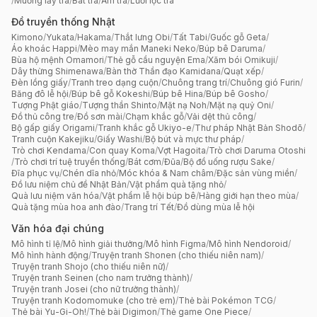
/
Muỗng lấy trà
/
Bát trà
/
Ấm trà
/
Lưới lọc trà
Đồ truyền thống Nhật
Kimono
/
Yukata
/
Hakama
/
Thắt lưng Obi
/
Tất Tabi
/
Guốc gỗ Geta
/
Áo khoác Happi
/
Mèo may mắn Maneki Neko
/
Búp bê Daruma
/
Bùa hộ mệnh Omamori
/
Thẻ gỗ cầu nguyện Ema
/
Xăm bói Omikuji
/
Dây thừng Shimenawa
/
Bàn thờ Thần đạo Kamidana
/
Quạt xếp
/
Đèn lồng giấy
/
Tranh treo dạng cuộn
/
Chuông trang trí
/
Chuông gió Furin
/
Băng đô lễ hội
/
Búp bê gỗ Kokeshi
/
Búp bê Hina
/
Búp bê Gosho
/
Tượng Phật giáo
/
Tượng thần Shinto
/
Mặt nạ Noh
/
Mặt nạ quỷ Oni
/
Đồ thủ công tre
/
Đồ sơn mài
/
Chạm khắc gỗ
/
Vải dệt thủ công
/
Bộ gấp giấy Origami
/
Tranh khắc gỗ Ukiyo-e
/
Thư pháp Nhật Bản Shodō
/
Tranh cuộn Kakejiku
/
Giấy Washi
/
Bộ bút và mực thư pháp
/
Trò chơi Kendama
/
Con quay Koma
/
Vợt Hagoita
/
Trò chơi Daruma Otoshi
/
Trò chơi trí tuệ truyền thống
/
Bát cơm
/
Đũa
/
Bộ đồ uống rượu Sake
/
Đĩa phục vụ
/
Chén dĩa nhỏ
/
Móc khóa & Nam châm
/
Đặc sản vùng miền
/
Đồ lưu niệm chủ đề Nhật Bản
/
Vật phẩm quà tặng nhỏ
/
Quà lưu niệm văn hóa
/
Vật phẩm lễ hội búp bê
/
Hàng giới hạn theo mùa
/
Quà tặng mùa hoa anh đào
/
Trang trí Tết
/
Đồ dùng mùa lễ hội
Văn hóa đại chúng
Mô hình tỉ lệ
/
Mô hình giải thưởng
/
Mô hình Figma
/
Mô hình Nendoroid
/
Mô hình hành động
/
Truyện tranh Shonen (cho thiếu niên nam)
/
Truyện tranh Shojo (cho thiếu niên nữ)
/
Truyện tranh Seinen (cho nam trưởng thành)
/
Truyện tranh Josei (cho nữ trưởng thành)
/
Truyện tranh Kodomomuke (cho trẻ em)
/
Thẻ bài Pokémon TCG
/
Thẻ bài Yu-Gi-Oh!
/
Thẻ bài Digimon
/
Thẻ game One Piece
/