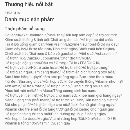
Thương hiệu nổi bật
KISACHA
Danh mục sản phẩm
Thực phẩm bổ sung
Collagen
/
Axit Hyaluronic
/
Nhau thai
/
Hỗn hợp làm đẹp
/
Hỗ trợ đốt mỡ
/
Kiểm soát đường & tinh bột
/
Chất xơ giảm cân
/
Hỗ trợ trao đổi chất
/
Trà & Đồ uống giảm cân
/
Men vi sinh
/
Enzyme tiêu hóa
/
Hỗ trợ dạ dày
/
Giảm đầy hơi
/
Hỗ trợ táo bón
/
Tinh chất nghệ
/
Chiết xuất hến Shijimi
/
Chiết xuất hàu
/
Giải rượu & bảo vệ gan
/
Lutein
/
Việt quất
/
Astaxanthin
/
Hỗ trợ thị lực
/
Canxi
/
Glucosamine
/
Chondroitin
/
MSM
/
Hỗ trợ vận động khớp
/
Dầu cá / Omega
/
DHA / EPA
/
CoQ10
/
Hỗ trợ huyết áp
/
Hỗ trợ tuần hoàn
/
Hỗ trợ trí nhớ
/
Hỗ trợ tập trung
/
Hỗ trợ giấc ngủ
/
Giảm căng thẳng
/
Hỗ trợ miễn dịch
/
Chống oxy hóa
/
Sức khỏe hằng ngày
/
Chăm sóc phòng ngừa
/
Sức khỏe theo mùa
/
Tỏi đen
/
Sữa ong chúa
/
Hỗn hợp sức khỏe truyền thống
/
Vitamin nhóm B
/
Axit Amin
/
Hỗ trợ Protein
/
Hỗ trợ phục hồi
/
Tăng cường hiệu suất
/
Phục hồi mệt mỏi
/
Sâm Maca
/
Tăng cường sinh lực nam
/
Hỗ trợ tuyến tiền liệt
/
Hỗ trợ tóc cho nam
/
Sức khỏe nam giới hằng ngày
/
Năng lượng cho phái mạnh
/
Hỗ trợ trước khi sinh
/
Cân bằng nội tiết tố
/
Sắt cho phụ nữ
/
Hỗ trợ làm đẹp cho nữ
/
Sức khỏe nữ giới hằng ngày
/
Vitamin cho trẻ em
/
Hỗ trợ tăng trưởng
/
Hỗ trợ xương cho người già
/
Hỗ trợ trí nhớ người cao tuổi
/
Dinh dưỡng người già hằng ngày
/
Hỗn hợp thảo dược
/
Magie
/
Vitamin tổng hợp
/
Sắt
/
Kẽm
/
Vitamin D / E
/
Vitamin B tổng hợp
/
Vitamin C
/
Bạch quả