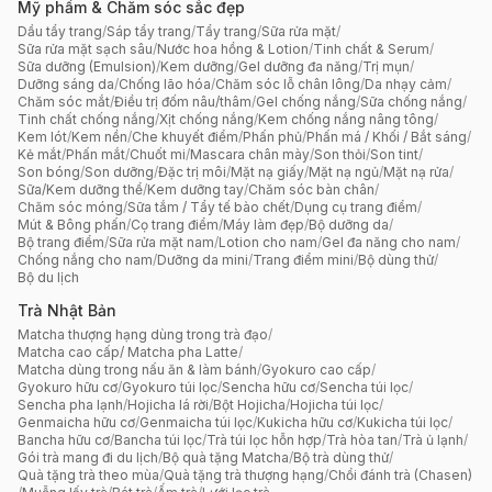
Mỹ phẩm & Chăm sóc sắc đẹp
Dầu tẩy trang
/
Sáp tẩy trang
/
Tẩy trang
/
Sữa rửa mặt
/
Sữa rửa mặt sạch sâu
/
Nước hoa hồng & Lotion
/
Tinh chất & Serum
/
Sữa dưỡng (Emulsion)
/
Kem dưỡng
/
Gel dưỡng đa năng
/
Trị mụn
/
Dưỡng sáng da
/
Chống lão hóa
/
Chăm sóc lỗ chân lông
/
Da nhạy cảm
/
Chăm sóc mắt
/
Điều trị đốm nâu/thâm
/
Gel chống nắng
/
Sữa chống nắng
/
Tinh chất chống nắng
/
Xịt chống nắng
/
Kem chống nắng nâng tông
/
Kem lót
/
Kem nền
/
Che khuyết điểm
/
Phấn phủ
/
Phấn má / Khối / Bắt sáng
/
Kẻ mắt
/
Phấn mắt
/
Chuốt mi
/
Mascara chân mày
/
Son thỏi
/
Son tint
/
Son bóng
/
Son dưỡng
/
Đặc trị môi
/
Mặt nạ giấy
/
Mặt nạ ngủ
/
Mặt nạ rửa
/
Sữa/Kem dưỡng thể
/
Kem dưỡng tay
/
Chăm sóc bàn chân
/
Chăm sóc móng
/
Sữa tắm / Tẩy tế bào chết
/
Dụng cụ trang điểm
/
Mút & Bông phấn
/
Cọ trang điểm
/
Máy làm đẹp
/
Bộ dưỡng da
/
Bộ trang điểm
/
Sữa rửa mặt nam
/
Lotion cho nam
/
Gel đa năng cho nam
/
Chống nắng cho nam
/
Dưỡng da mini
/
Trang điểm mini
/
Bộ dùng thử
/
Bộ du lịch
Trà Nhật Bản
Matcha thượng hạng dùng trong trà đạo
/
Matcha cao cấp/ Matcha pha Latte
/
Matcha dùng trong nấu ăn & làm bánh
/
Gyokuro cao cấp
/
Gyokuro hữu cơ
/
Gyokuro túi lọc
/
Sencha hữu cơ
/
Sencha túi lọc
/
Sencha pha lạnh
/
Hojicha lá rời
/
Bột Hojicha
/
Hojicha túi lọc
/
Genmaicha hữu cơ
/
Genmaicha túi lọc
/
Kukicha hữu cơ
/
Kukicha túi lọc
/
Bancha hữu cơ
/
Bancha túi lọc
/
Trà túi lọc hỗn hợp
/
Trà hòa tan
/
Trà ủ lạnh
/
Gói trà mang đi du lịch
/
Bộ quà tặng Matcha
/
Bộ trà dùng thử
/
Quà tặng trà theo mùa
/
Quà tặng trà thượng hạng
/
Chổi đánh trà (Chasen)