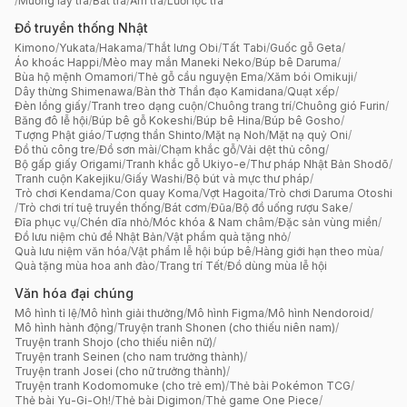
/
Muỗng lấy trà
/
Bát trà
/
Ấm trà
/
Lưới lọc trà
Đồ truyền thống Nhật
Kimono
/
Yukata
/
Hakama
/
Thắt lưng Obi
/
Tất Tabi
/
Guốc gỗ Geta
/
Áo khoác Happi
/
Mèo may mắn Maneki Neko
/
Búp bê Daruma
/
Bùa hộ mệnh Omamori
/
Thẻ gỗ cầu nguyện Ema
/
Xăm bói Omikuji
/
Dây thừng Shimenawa
/
Bàn thờ Thần đạo Kamidana
/
Quạt xếp
/
Đèn lồng giấy
/
Tranh treo dạng cuộn
/
Chuông trang trí
/
Chuông gió Furin
/
Băng đô lễ hội
/
Búp bê gỗ Kokeshi
/
Búp bê Hina
/
Búp bê Gosho
/
Tượng Phật giáo
/
Tượng thần Shinto
/
Mặt nạ Noh
/
Mặt nạ quỷ Oni
/
Đồ thủ công tre
/
Đồ sơn mài
/
Chạm khắc gỗ
/
Vải dệt thủ công
/
Bộ gấp giấy Origami
/
Tranh khắc gỗ Ukiyo-e
/
Thư pháp Nhật Bản Shodō
/
Tranh cuộn Kakejiku
/
Giấy Washi
/
Bộ bút và mực thư pháp
/
Trò chơi Kendama
/
Con quay Koma
/
Vợt Hagoita
/
Trò chơi Daruma Otoshi
/
Trò chơi trí tuệ truyền thống
/
Bát cơm
/
Đũa
/
Bộ đồ uống rượu Sake
/
Đĩa phục vụ
/
Chén dĩa nhỏ
/
Móc khóa & Nam châm
/
Đặc sản vùng miền
/
Đồ lưu niệm chủ đề Nhật Bản
/
Vật phẩm quà tặng nhỏ
/
Quà lưu niệm văn hóa
/
Vật phẩm lễ hội búp bê
/
Hàng giới hạn theo mùa
/
Quà tặng mùa hoa anh đào
/
Trang trí Tết
/
Đồ dùng mùa lễ hội
Văn hóa đại chúng
Mô hình tỉ lệ
/
Mô hình giải thưởng
/
Mô hình Figma
/
Mô hình Nendoroid
/
Mô hình hành động
/
Truyện tranh Shonen (cho thiếu niên nam)
/
Truyện tranh Shojo (cho thiếu niên nữ)
/
Truyện tranh Seinen (cho nam trưởng thành)
/
Truyện tranh Josei (cho nữ trưởng thành)
/
Truyện tranh Kodomomuke (cho trẻ em)
/
Thẻ bài Pokémon TCG
/
Thẻ bài Yu-Gi-Oh!
/
Thẻ bài Digimon
/
Thẻ game One Piece
/