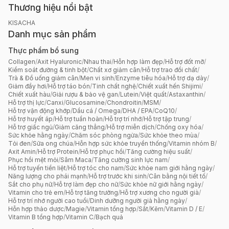
Thương hiệu nổi bật
KISACHA
Danh mục sản phẩm
Thực phẩm bổ sung
Collagen
/
Axit Hyaluronic
/
Nhau thai
/
Hỗn hợp làm đẹp
/
Hỗ trợ đốt mỡ
/
Kiểm soát đường & tinh bột
/
Chất xơ giảm cân
/
Hỗ trợ trao đổi chất
/
Trà & Đồ uống giảm cân
/
Men vi sinh
/
Enzyme tiêu hóa
/
Hỗ trợ dạ dày
/
Giảm đầy hơi
/
Hỗ trợ táo bón
/
Tinh chất nghệ
/
Chiết xuất hến Shijimi
/
Chiết xuất hàu
/
Giải rượu & bảo vệ gan
/
Lutein
/
Việt quất
/
Astaxanthin
/
Hỗ trợ thị lực
/
Canxi
/
Glucosamine
/
Chondroitin
/
MSM
/
Hỗ trợ vận động khớp
/
Dầu cá / Omega
/
DHA / EPA
/
CoQ10
/
Hỗ trợ huyết áp
/
Hỗ trợ tuần hoàn
/
Hỗ trợ trí nhớ
/
Hỗ trợ tập trung
/
Hỗ trợ giấc ngủ
/
Giảm căng thẳng
/
Hỗ trợ miễn dịch
/
Chống oxy hóa
/
Sức khỏe hằng ngày
/
Chăm sóc phòng ngừa
/
Sức khỏe theo mùa
/
Tỏi đen
/
Sữa ong chúa
/
Hỗn hợp sức khỏe truyền thống
/
Vitamin nhóm B
/
Axit Amin
/
Hỗ trợ Protein
/
Hỗ trợ phục hồi
/
Tăng cường hiệu suất
/
Phục hồi mệt mỏi
/
Sâm Maca
/
Tăng cường sinh lực nam
/
Hỗ trợ tuyến tiền liệt
/
Hỗ trợ tóc cho nam
/
Sức khỏe nam giới hằng ngày
/
Năng lượng cho phái mạnh
/
Hỗ trợ trước khi sinh
/
Cân bằng nội tiết tố
/
Sắt cho phụ nữ
/
Hỗ trợ làm đẹp cho nữ
/
Sức khỏe nữ giới hằng ngày
/
Vitamin cho trẻ em
/
Hỗ trợ tăng trưởng
/
Hỗ trợ xương cho người già
/
Hỗ trợ trí nhớ người cao tuổi
/
Dinh dưỡng người già hằng ngày
/
Hỗn hợp thảo dược
/
Magie
/
Vitamin tổng hợp
/
Sắt
/
Kẽm
/
Vitamin D / E
/
Vitamin B tổng hợp
/
Vitamin C
/
Bạch quả