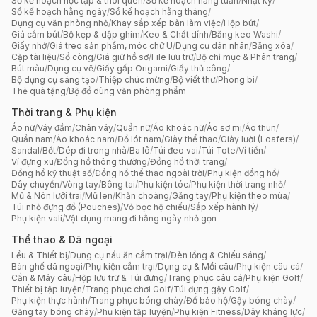
Sổ kế hoạch học tập & thói quen
/
Sổ kế hoạch hằng tuần
/
Nhật ký
/
Sổ kế hoạch hằng ngày
/
Sổ kế hoạch hằng tháng
/
Dụng cụ văn phòng nhỏ
/
Khay sắp xếp bàn làm việc
/
Hộp bút
/
Giá cắm bút
/
Bộ kẹp & dập ghim
/
Keo & Chất dính
/
Băng keo Washi
/
Giấy nhớ
/
Giá treo sản phẩm, móc chữ U
/
Dụng cụ dán nhãn
/
Băng xóa
/
Cặp tài liệu
/
Sổ còng
/
Giá giữ hồ sơ
/
File lưu trữ
/
Bộ chỉ mục & Phân trang
/
Bút màu
/
Dụng cụ vẽ
/
Giấy gấp Origami
/
Giấy thủ công
/
Bộ dụng cụ sáng tạo
/
Thiệp chúc mừng
/
Bộ viết thư
/
Phong bì
/
Thẻ quà tặng
/
Bộ đồ dùng văn phòng phẩm
Thời trang & Phụ kiện
Áo nữ
/
Váy đầm
/
Chân váy
/
Quần nữ
/
Áo khoác nữ
/
Áo sơ mi
/
Áo thun
/
Quần nam
/
Áo khoác nam
/
Đồ lót nam
/
Giày thể thao
/
Giày lười (Loafers)
/
Sandal
/
Bốt
/
Dép đi trong nhà
/
Ba lô
/
Túi đeo vai
/
Túi Tote
/
Ví tiền
/
Ví đựng xu
/
Đồng hồ thông thường
/
Đồng hồ thời trang
/
Đồng hồ kỹ thuật số
/
Đồng hồ thể thao ngoài trời
/
Phụ kiện đồng hồ
/
Dây chuyền
/
Vòng tay
/
Bông tai
/
Phụ kiện tóc
/
Phụ kiện thời trang nhỏ
/
Mũ & Nón lưỡi trai
/
Mũ len
/
Khăn choàng
/
Găng tay
/
Phụ kiện theo mùa
/
Túi nhỏ đựng đồ (Pouches)
/
Vỏ bọc hộ chiếu
/
Sắp xếp hành lý
/
Phụ kiện vali
/
Vật dụng mang đi hằng ngày nhỏ gọn
Thể thao & Dã ngoại
Lều & Thiết bị
/
Dụng cụ nấu ăn cắm trại
/
Đèn lồng & Chiếu sáng
/
Bàn ghế dã ngoại
/
Phụ kiện cắm trại
/
Dụng cụ & Mồi câu
/
Phụ kiện câu cá
/
Cần & Máy câu
/
Hộp lưu trữ & Túi đựng
/
Trang phục câu cá
/
Phụ kiện Golf
/
Thiết bị tập luyện
/
Trang phục chơi Golf
/
Túi đựng gậy Golf
/
Phụ kiện thực hành
/
Trang phục bóng chày
/
Đồ bảo hộ
/
Gậy bóng chày
/
Găng tay bóng chày
/
Phụ kiện tập luyện
/
Phụ kiện Fitness
/
Dây kháng lực
/