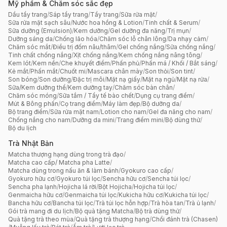
Mỹ phẩm & Chăm sóc sắc đẹp
Dầu tẩy trang
/
Sáp tẩy trang
/
Tẩy trang
/
Sữa rửa mặt
/
Sữa rửa mặt sạch sâu
/
Nước hoa hồng & Lotion
/
Tinh chất & Serum
/
Sữa dưỡng (Emulsion)
/
Kem dưỡng
/
Gel dưỡng đa năng
/
Trị mụn
/
Dưỡng sáng da
/
Chống lão hóa
/
Chăm sóc lỗ chân lông
/
Da nhạy cảm
/
Chăm sóc mắt
/
Điều trị đốm nâu/thâm
/
Gel chống nắng
/
Sữa chống nắng
/
Tinh chất chống nắng
/
Xịt chống nắng
/
Kem chống nắng nâng tông
/
Kem lót
/
Kem nền
/
Che khuyết điểm
/
Phấn phủ
/
Phấn má / Khối / Bắt sáng
/
Kẻ mắt
/
Phấn mắt
/
Chuốt mi
/
Mascara chân mày
/
Son thỏi
/
Son tint
/
Son bóng
/
Son dưỡng
/
Đặc trị môi
/
Mặt nạ giấy
/
Mặt nạ ngủ
/
Mặt nạ rửa
/
Sữa/Kem dưỡng thể
/
Kem dưỡng tay
/
Chăm sóc bàn chân
/
Chăm sóc móng
/
Sữa tắm / Tẩy tế bào chết
/
Dụng cụ trang điểm
/
Mút & Bông phấn
/
Cọ trang điểm
/
Máy làm đẹp
/
Bộ dưỡng da
/
Bộ trang điểm
/
Sữa rửa mặt nam
/
Lotion cho nam
/
Gel đa năng cho nam
/
Chống nắng cho nam
/
Dưỡng da mini
/
Trang điểm mini
/
Bộ dùng thử
/
Bộ du lịch
Trà Nhật Bản
Matcha thượng hạng dùng trong trà đạo
/
Matcha cao cấp/ Matcha pha Latte
/
Matcha dùng trong nấu ăn & làm bánh
/
Gyokuro cao cấp
/
Gyokuro hữu cơ
/
Gyokuro túi lọc
/
Sencha hữu cơ
/
Sencha túi lọc
/
Sencha pha lạnh
/
Hojicha lá rời
/
Bột Hojicha
/
Hojicha túi lọc
/
Genmaicha hữu cơ
/
Genmaicha túi lọc
/
Kukicha hữu cơ
/
Kukicha túi lọc
/
Bancha hữu cơ
/
Bancha túi lọc
/
Trà túi lọc hỗn hợp
/
Trà hòa tan
/
Trà ủ lạnh
/
Gói trà mang đi du lịch
/
Bộ quà tặng Matcha
/
Bộ trà dùng thử
/
Quà tặng trà theo mùa
/
Quà tặng trà thượng hạng
/
Chổi đánh trà (Chasen)