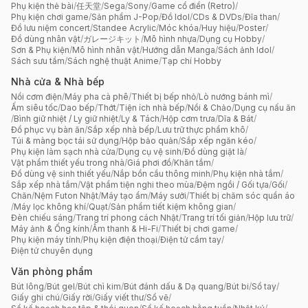
Phụ kiện thẻ bài
/
任天堂
/
Sega
/
Sony
/
Game cổ điển (Retro)
/
Phụ kiện chơi game
/
Sản phẩm J-Pop
/
Đồ Idol
/
CDs & DVDs
/
Đĩa than
/
Đồ lưu niệm concert
/
Standee Acrylic
/
Móc khóa
/
Huy hiệu
/
Poster
/
Đồ dùng nhân vật
/
ガレージキット
/
Mô hình nhựa
/
Dụng cụ Hobby
/
Sơn & Phụ kiện
/
Mô hình nhân vật
/
Hướng dẫn Manga
/
Sách ảnh Idol
/
Sách sưu tầm
/
Sách nghệ thuật Anime
/
Tạp chí Hobby
Nhà cửa & Nhà bếp
Nồi cơm điện
/
Máy pha cà phê
/
Thiết bị bếp nhỏ
/
Lò nướng bánh mì
/
Ấm siêu tốc
/
Dao bếp
/
Thớt
/
Tiện ích nhà bếp
/
Nồi & Chảo
/
Dụng cụ nấu ăn
/
Bình giữ nhiệt / Ly giữ nhiệt
/
Ly & Tách
/
Hộp cơm trưa
/
Dĩa & Bát
/
Đồ phục vụ bàn ăn
/
Sắp xếp nhà bếp
/
Lưu trữ thực phẩm khô
/
Túi & màng bọc tái sử dụng
/
Hộp bảo quản
/
Sắp xếp ngăn kéo
/
Phụ kiện làm sạch nhà cửa
/
Dụng cụ vệ sinh
/
Đồ dùng giặt là
/
Vật phẩm thiết yếu trong nhà
/
Giá phơi đồ
/
Khăn tắm
/
Đồ dùng vệ sinh thiết yếu
/
Nắp bồn cầu thông minh
/
Phụ kiện nhà tắm
/
Sắp xếp nhà tắm
/
Vật phẩm tiện nghi theo mùa
/
Đệm ngồi / Gối tựa
/
Gối
/
Chăn
/
Nệm Futon Nhật
/
Máy tạo ẩm
/
Máy sưởi
/
Thiết bị chăm sóc quần áo
/
Máy lọc không khí
/
Quạt
/
Sản phẩm tiết kiệm không gian
/
Đèn chiếu sáng
/
Trang trí phong cách Nhật
/
Trang trí tối giản
/
Hộp lưu trữ
/
Máy ảnh & Ống kính
/
Âm thanh & Hi-Fi
/
Thiết bị chơi game
/
Phụ kiện máy tính
/
Phụ kiện điện thoại
/
Điện tử cầm tay
/
Điện tử chuyên dụng
Văn phòng phẩm
Bút lông
/
Bút gel
/
Bút chì kim
/
Bút đánh dấu & Dạ quang
/
Bút bi
/
Sổ tay
/
Giấy ghi chú
/
Giấy rời
/
Giấy viết thư
/
Sổ vẽ
/