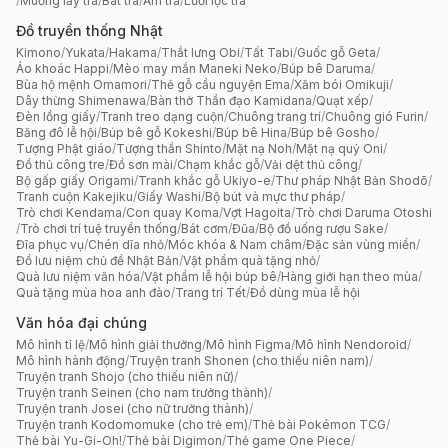
/
Muỗng lấy trà
/
Bát trà
/
Ấm trà
/
Lưới lọc trà
Đồ truyền thống Nhật
Kimono
/
Yukata
/
Hakama
/
Thắt lưng Obi
/
Tất Tabi
/
Guốc gỗ Geta
/
Áo khoác Happi
/
Mèo may mắn Maneki Neko
/
Búp bê Daruma
/
Bùa hộ mệnh Omamori
/
Thẻ gỗ cầu nguyện Ema
/
Xăm bói Omikuji
/
Dây thừng Shimenawa
/
Bàn thờ Thần đạo Kamidana
/
Quạt xếp
/
Đèn lồng giấy
/
Tranh treo dạng cuộn
/
Chuông trang trí
/
Chuông gió Furin
/
Băng đô lễ hội
/
Búp bê gỗ Kokeshi
/
Búp bê Hina
/
Búp bê Gosho
/
Tượng Phật giáo
/
Tượng thần Shinto
/
Mặt nạ Noh
/
Mặt nạ quỷ Oni
/
Đồ thủ công tre
/
Đồ sơn mài
/
Chạm khắc gỗ
/
Vải dệt thủ công
/
Bộ gấp giấy Origami
/
Tranh khắc gỗ Ukiyo-e
/
Thư pháp Nhật Bản Shodō
/
Tranh cuộn Kakejiku
/
Giấy Washi
/
Bộ bút và mực thư pháp
/
Trò chơi Kendama
/
Con quay Koma
/
Vợt Hagoita
/
Trò chơi Daruma Otoshi
/
Trò chơi trí tuệ truyền thống
/
Bát cơm
/
Đũa
/
Bộ đồ uống rượu Sake
/
Đĩa phục vụ
/
Chén dĩa nhỏ
/
Móc khóa & Nam châm
/
Đặc sản vùng miền
/
Đồ lưu niệm chủ đề Nhật Bản
/
Vật phẩm quà tặng nhỏ
/
Quà lưu niệm văn hóa
/
Vật phẩm lễ hội búp bê
/
Hàng giới hạn theo mùa
/
Quà tặng mùa hoa anh đào
/
Trang trí Tết
/
Đồ dùng mùa lễ hội
Văn hóa đại chúng
Mô hình tỉ lệ
/
Mô hình giải thưởng
/
Mô hình Figma
/
Mô hình Nendoroid
/
Mô hình hành động
/
Truyện tranh Shonen (cho thiếu niên nam)
/
Truyện tranh Shojo (cho thiếu niên nữ)
/
Truyện tranh Seinen (cho nam trưởng thành)
/
Truyện tranh Josei (cho nữ trưởng thành)
/
Truyện tranh Kodomomuke (cho trẻ em)
/
Thẻ bài Pokémon TCG
/
Thẻ bài Yu-Gi-Oh!
/
Thẻ bài Digimon
/
Thẻ game One Piece
/