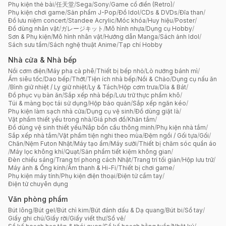
Phụ kiện thẻ bài
/
任天堂
/
Sega
/
Sony
/
Game cổ điển (Retro)
/
Phụ kiện chơi game
/
Sản phẩm J-Pop
/
Đồ Idol
/
CDs & DVDs
/
Đĩa than
/
Đồ lưu niệm concert
/
Standee Acrylic
/
Móc khóa
/
Huy hiệu
/
Poster
/
Đồ dùng nhân vật
/
ガレージキット
/
Mô hình nhựa
/
Dụng cụ Hobby
/
Sơn & Phụ kiện
/
Mô hình nhân vật
/
Hướng dẫn Manga
/
Sách ảnh Idol
/
Sách sưu tầm
/
Sách nghệ thuật Anime
/
Tạp chí Hobby
Nhà cửa & Nhà bếp
Nồi cơm điện
/
Máy pha cà phê
/
Thiết bị bếp nhỏ
/
Lò nướng bánh mì
/
Ấm siêu tốc
/
Dao bếp
/
Thớt
/
Tiện ích nhà bếp
/
Nồi & Chảo
/
Dụng cụ nấu ăn
/
Bình giữ nhiệt / Ly giữ nhiệt
/
Ly & Tách
/
Hộp cơm trưa
/
Dĩa & Bát
/
Đồ phục vụ bàn ăn
/
Sắp xếp nhà bếp
/
Lưu trữ thực phẩm khô
/
Túi & màng bọc tái sử dụng
/
Hộp bảo quản
/
Sắp xếp ngăn kéo
/
Phụ kiện làm sạch nhà cửa
/
Dụng cụ vệ sinh
/
Đồ dùng giặt là
/
Vật phẩm thiết yếu trong nhà
/
Giá phơi đồ
/
Khăn tắm
/
Đồ dùng vệ sinh thiết yếu
/
Nắp bồn cầu thông minh
/
Phụ kiện nhà tắm
/
Sắp xếp nhà tắm
/
Vật phẩm tiện nghi theo mùa
/
Đệm ngồi / Gối tựa
/
Gối
/
Chăn
/
Nệm Futon Nhật
/
Máy tạo ẩm
/
Máy sưởi
/
Thiết bị chăm sóc quần áo
/
Máy lọc không khí
/
Quạt
/
Sản phẩm tiết kiệm không gian
/
Đèn chiếu sáng
/
Trang trí phong cách Nhật
/
Trang trí tối giản
/
Hộp lưu trữ
/
Máy ảnh & Ống kính
/
Âm thanh & Hi-Fi
/
Thiết bị chơi game
/
Phụ kiện máy tính
/
Phụ kiện điện thoại
/
Điện tử cầm tay
/
Điện tử chuyên dụng
Văn phòng phẩm
Bút lông
/
Bút gel
/
Bút chì kim
/
Bút đánh dấu & Dạ quang
/
Bút bi
/
Sổ tay
/
Giấy ghi chú
/
Giấy rời
/
Giấy viết thư
/
Sổ vẽ
/