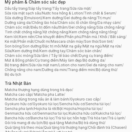
Mỹ phẩm & Chăm sóc sắc đẹp
Dầu tẩy trang
/
Sáp tẩy trang
/
Tẩy trang
/
Sữa rửa mặt
/
Sữa rửa mặt sạch sâu
/
Nước hoa hồng & Lotion
/
Tinh chất & Serum
/
Sữa dưỡng (Emulsion)
/
Kem dưỡng
/
Gel dưỡng đa năng
/
Trị mụn
/
Dưỡng sáng da
/
Chống lão hóa
/
Chăm sóc lỗ chân lông
/
Da nhạy cảm
/
Chăm sóc mắt
/
Điều trị đốm nâu/thâm
/
Gel chống nắng
/
Sữa chống nắng
/
Tinh chất chống nắng
/
Xịt chống nắng
/
Kem chống nắng nâng tông
/
Kem lót
/
Kem nền
/
Che khuyết điểm
/
Phấn phủ
/
Phấn má / Khối / Bắt sáng
/
Kẻ mắt
/
Phấn mắt
/
Chuốt mi
/
Mascara chân mày
/
Son thỏi
/
Son tint
/
Son bóng
/
Son dưỡng
/
Đặc trị môi
/
Mặt nạ giấy
/
Mặt nạ ngủ
/
Mặt nạ rửa
/
Sữa/Kem dưỡng thể
/
Kem dưỡng tay
/
Chăm sóc bàn chân
/
Chăm sóc móng
/
Sữa tắm / Tẩy tế bào chết
/
Dụng cụ trang điểm
/
Mút & Bông phấn
/
Cọ trang điểm
/
Máy làm đẹp
/
Bộ dưỡng da
/
Bộ trang điểm
/
Sữa rửa mặt nam
/
Lotion cho nam
/
Gel đa năng cho nam
/
Chống nắng cho nam
/
Dưỡng da mini
/
Trang điểm mini
/
Bộ dùng thử
/
Bộ du lịch
Trà Nhật Bản
Matcha thượng hạng dùng trong trà đạo
/
Matcha cao cấp/ Matcha pha Latte
/
Matcha dùng trong nấu ăn & làm bánh
/
Gyokuro cao cấp
/
Gyokuro hữu cơ
/
Gyokuro túi lọc
/
Sencha hữu cơ
/
Sencha túi lọc
/
Sencha pha lạnh
/
Hojicha lá rời
/
Bột Hojicha
/
Hojicha túi lọc
/
Genmaicha hữu cơ
/
Genmaicha túi lọc
/
Kukicha hữu cơ
/
Kukicha túi lọc
/
Bancha hữu cơ
/
Bancha túi lọc
/
Trà túi lọc hỗn hợp
/
Trà hòa tan
/
Trà ủ lạnh
/
Gói trà mang đi du lịch
/
Bộ quà tặng Matcha
/
Bộ trà dùng thử
/
Quà tặng trà theo mùa
/
Quà tặng trà thượng hạng
/
Chổi đánh trà (Chasen)