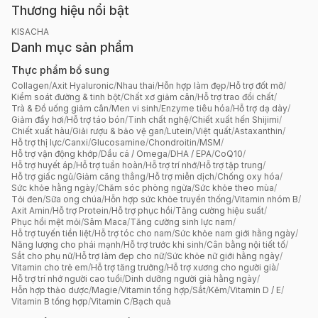
Thương hiệu nổi bật
KISACHA
Danh mục sản phẩm
Thực phẩm bổ sung
Collagen
/
Axit Hyaluronic
/
Nhau thai
/
Hỗn hợp làm đẹp
/
Hỗ trợ đốt mỡ
/
Kiểm soát đường & tinh bột
/
Chất xơ giảm cân
/
Hỗ trợ trao đổi chất
/
Trà & Đồ uống giảm cân
/
Men vi sinh
/
Enzyme tiêu hóa
/
Hỗ trợ dạ dày
/
Giảm đầy hơi
/
Hỗ trợ táo bón
/
Tinh chất nghệ
/
Chiết xuất hến Shijimi
/
Chiết xuất hàu
/
Giải rượu & bảo vệ gan
/
Lutein
/
Việt quất
/
Astaxanthin
/
Hỗ trợ thị lực
/
Canxi
/
Glucosamine
/
Chondroitin
/
MSM
/
Hỗ trợ vận động khớp
/
Dầu cá / Omega
/
DHA / EPA
/
CoQ10
/
Hỗ trợ huyết áp
/
Hỗ trợ tuần hoàn
/
Hỗ trợ trí nhớ
/
Hỗ trợ tập trung
/
Hỗ trợ giấc ngủ
/
Giảm căng thẳng
/
Hỗ trợ miễn dịch
/
Chống oxy hóa
/
Sức khỏe hằng ngày
/
Chăm sóc phòng ngừa
/
Sức khỏe theo mùa
/
Tỏi đen
/
Sữa ong chúa
/
Hỗn hợp sức khỏe truyền thống
/
Vitamin nhóm B
/
Axit Amin
/
Hỗ trợ Protein
/
Hỗ trợ phục hồi
/
Tăng cường hiệu suất
/
Phục hồi mệt mỏi
/
Sâm Maca
/
Tăng cường sinh lực nam
/
Hỗ trợ tuyến tiền liệt
/
Hỗ trợ tóc cho nam
/
Sức khỏe nam giới hằng ngày
/
Năng lượng cho phái mạnh
/
Hỗ trợ trước khi sinh
/
Cân bằng nội tiết tố
/
Sắt cho phụ nữ
/
Hỗ trợ làm đẹp cho nữ
/
Sức khỏe nữ giới hằng ngày
/
Vitamin cho trẻ em
/
Hỗ trợ tăng trưởng
/
Hỗ trợ xương cho người già
/
Hỗ trợ trí nhớ người cao tuổi
/
Dinh dưỡng người già hằng ngày
/
Hỗn hợp thảo dược
/
Magie
/
Vitamin tổng hợp
/
Sắt
/
Kẽm
/
Vitamin D / E
/
Vitamin B tổng hợp
/
Vitamin C
/
Bạch quả