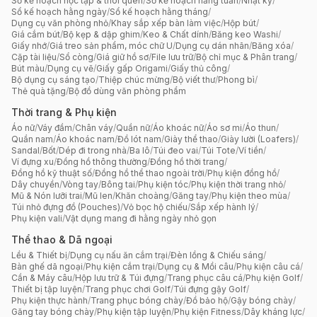
Sổ kế hoạch học tập & thói quen
/
Sổ kế hoạch hằng tuần
/
Nhật ký
/
Sổ kế hoạch hằng ngày
/
Sổ kế hoạch hằng tháng
/
Dụng cụ văn phòng nhỏ
/
Khay sắp xếp bàn làm việc
/
Hộp bút
/
Giá cắm bút
/
Bộ kẹp & dập ghim
/
Keo & Chất dính
/
Băng keo Washi
/
Giấy nhớ
/
Giá treo sản phẩm, móc chữ U
/
Dụng cụ dán nhãn
/
Băng xóa
/
Cặp tài liệu
/
Sổ còng
/
Giá giữ hồ sơ
/
File lưu trữ
/
Bộ chỉ mục & Phân trang
/
Bút màu
/
Dụng cụ vẽ
/
Giấy gấp Origami
/
Giấy thủ công
/
Bộ dụng cụ sáng tạo
/
Thiệp chúc mừng
/
Bộ viết thư
/
Phong bì
/
Thẻ quà tặng
/
Bộ đồ dùng văn phòng phẩm
Thời trang & Phụ kiện
Áo nữ
/
Váy đầm
/
Chân váy
/
Quần nữ
/
Áo khoác nữ
/
Áo sơ mi
/
Áo thun
/
Quần nam
/
Áo khoác nam
/
Đồ lót nam
/
Giày thể thao
/
Giày lười (Loafers)
/
Sandal
/
Bốt
/
Dép đi trong nhà
/
Ba lô
/
Túi đeo vai
/
Túi Tote
/
Ví tiền
/
Ví đựng xu
/
Đồng hồ thông thường
/
Đồng hồ thời trang
/
Đồng hồ kỹ thuật số
/
Đồng hồ thể thao ngoài trời
/
Phụ kiện đồng hồ
/
Dây chuyền
/
Vòng tay
/
Bông tai
/
Phụ kiện tóc
/
Phụ kiện thời trang nhỏ
/
Mũ & Nón lưỡi trai
/
Mũ len
/
Khăn choàng
/
Găng tay
/
Phụ kiện theo mùa
/
Túi nhỏ đựng đồ (Pouches)
/
Vỏ bọc hộ chiếu
/
Sắp xếp hành lý
/
Phụ kiện vali
/
Vật dụng mang đi hằng ngày nhỏ gọn
Thể thao & Dã ngoại
Lều & Thiết bị
/
Dụng cụ nấu ăn cắm trại
/
Đèn lồng & Chiếu sáng
/
Bàn ghế dã ngoại
/
Phụ kiện cắm trại
/
Dụng cụ & Mồi câu
/
Phụ kiện câu cá
/
Cần & Máy câu
/
Hộp lưu trữ & Túi đựng
/
Trang phục câu cá
/
Phụ kiện Golf
/
Thiết bị tập luyện
/
Trang phục chơi Golf
/
Túi đựng gậy Golf
/
Phụ kiện thực hành
/
Trang phục bóng chày
/
Đồ bảo hộ
/
Gậy bóng chày
/
Găng tay bóng chày
/
Phụ kiện tập luyện
/
Phụ kiện Fitness
/
Dây kháng lực
/