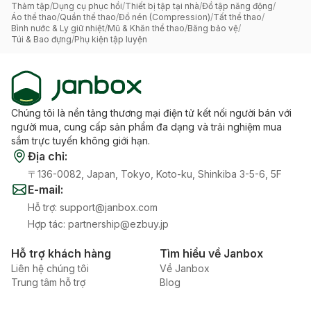
Thảm tập
/
Dụng cụ phục hồi
/
Thiết bị tập tại nhà
/
Đồ tập năng động
/
Áo thể thao
/
Quần thể thao
/
Đồ nén (Compression)
/
Tất thể thao
/
Bình nước & Ly giữ nhiệt
/
Mũ & Khăn thể thao
/
Băng bảo vệ
/
Túi & Bao đựng
/
Phụ kiện tập luyện
Chúng tôi là nền tảng thương mại điện tử kết nối người bán với
người mua, cung cấp sản phẩm đa dạng và trải nghiệm mua
sắm trực tuyến không giới hạn.
Địa chỉ
:
〒136-0082, Japan, Tokyo, Koto-ku, Shinkiba 3-5-6, 5F
E-mail
:
Hỗ trợ
:
support@janbox.com
Hợp tác
:
partnership@ezbuy.jp
Hỗ trợ khách hàng
Tìm hiểu về Janbox
Liên hệ chúng tôi
Về Janbox
Trung tâm hỗ trợ
Blog