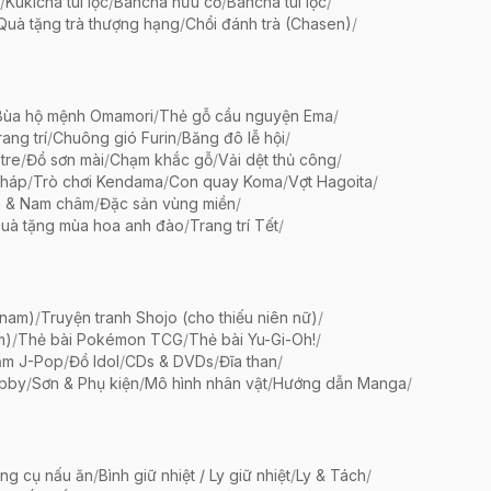
/
Kukicha túi lọc
/
Bancha hữu cơ
/
Bancha túi lọc
/
Quà tặng trà thượng hạng
/
Chổi đánh trà (Chasen)
/
Bùa hộ mệnh Omamori
/
Thẻ gỗ cầu nguyện Ema
/
ang trí
/
Chuông gió Furin
/
Băng đô lễ hội
/
tre
/
Đồ sơn mài
/
Chạm khắc gỗ
/
Vải dệt thủ công
/
pháp
/
Trò chơi Kendama
/
Con quay Koma
/
Vợt Hagoita
/
 & Nam châm
/
Đặc sản vùng miền
/
uà tặng mùa hoa anh đào
/
Trang trí Tết
/
 nam)
/
Truyện tranh Shojo (cho thiếu niên nữ)
/
m)
/
Thẻ bài Pokémon TCG
/
Thẻ bài Yu-Gi-Oh!
/
ẩm J-Pop
/
Đồ Idol
/
CDs & DVDs
/
Đĩa than
/
bby
/
Sơn & Phụ kiện
/
Mô hình nhân vật
/
Hướng dẫn Manga
/
ng cụ nấu ăn
/
Bình giữ nhiệt / Ly giữ nhiệt
/
Ly & Tách
/