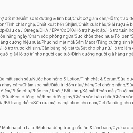
rợ đốt mỡ
/
Kiểm soát đường & tinh bột
/
Chất xơ giảm cân
/
Hỗ trợ trao đ
bón
/
Tinh chất nghệ
/
Chiết xuất hến Shijimi
/
Chiết xuất hàu
/
Giải rượu & 
hớp
/
Dầu cá / Omega
/
DHA / EPA
/
CoQ10
/
Hỗ trợ huyết áp
/
Hỗ trợ tuần h
hỏe hằng ngày
/
Chăm sóc phòng ngừa
/
Sức khỏe theo mùa
/
Tỏi đen
/
ăng cường hiệu suất
/
Phục hồi mệt mỏi
/
Sâm Maca
/
Tăng cường sinh 
/
Hỗ trợ trước khi sinh
/
Cân bằng nội tiết tố
/
Sắt cho phụ nữ
/
Hỗ trợ làm
gười già
/
Hỗ trợ trí nhớ người cao tuổi
/
Dinh dưỡng người già hằng ng
ửa mặt sạch sâu
/
Nước hoa hồng & Lotion
/
Tinh chất & Serum
/
Sữa dưỡ
a nhạy cảm
/
Chăm sóc mắt
/
Điều trị đốm nâu/thâm
/
Gel chống nắng
/
Sữ
 điểm
/
Phấn phủ
/
Phấn má / Khối / Bắt sáng
/
Kẻ mắt
/
Phấn mắt
/
Chuốt mi
a
/
Sữa/Kem dưỡng thể
/
Kem dưỡng tay
/
Chăm sóc bàn chân
/
Chăm só
da
/
Bộ trang điểm
/
Sữa rửa mặt nam
/
Lotion cho nam
/
Gel đa năng cho
 Matcha pha Latte
/
Matcha dùng trong nấu ăn & làm bánh
/
Gyokuro c