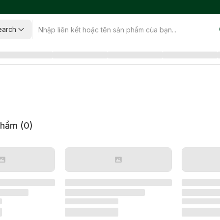
earch
phẩm (
0
)