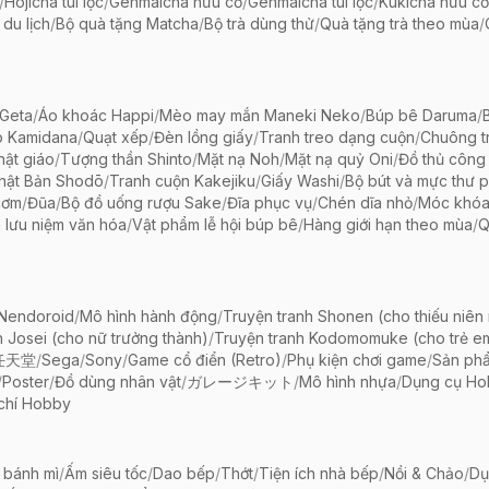
/
Hojicha túi lọc
/
Genmaicha hữu cơ
/
Genmaicha túi lọc
/
Kukicha hữu cơ
 du lịch
/
Bộ quà tặng Matcha
/
Bộ trà dùng thử
/
Quà tặng trà theo mùa
/
Geta
/
Áo khoác Happi
/
Mèo may mắn Maneki Neko
/
Búp bê Daruma
/
o Kamidana
/
Quạt xếp
/
Đèn lồng giấy
/
Tranh treo dạng cuộn
/
Chuông tr
ật giáo
/
Tượng thần Shinto
/
Mặt nạ Noh
/
Mặt nạ quỷ Oni
/
Đồ thủ công 
hật Bản Shodō
/
Tranh cuộn Kakejiku
/
Giấy Washi
/
Bộ bút và mực thư 
cơm
/
Đũa
/
Bộ đồ uống rượu Sake
/
Đĩa phục vụ
/
Chén dĩa nhỏ
/
Móc khóa
 lưu niệm văn hóa
/
Vật phẩm lễ hội búp bê
/
Hàng giới hạn theo mùa
/
Q
 Nendoroid
/
Mô hình hành động
/
Truyện tranh Shonen (cho thiếu niên
h Josei (cho nữ trưởng thành)
/
Truyện tranh Kodomomuke (cho trẻ e
任天堂
/
Sega
/
Sony
/
Game cổ điển (Retro)
/
Phụ kiện chơi game
/
Sản ph
/
Poster
/
Đồ dùng nhân vật
/
ガレージキット
/
Mô hình nhựa
/
Dụng cụ Ho
chí Hobby
 bánh mì
/
Ấm siêu tốc
/
Dao bếp
/
Thớt
/
Tiện ích nhà bếp
/
Nồi & Chảo
/
Dụ