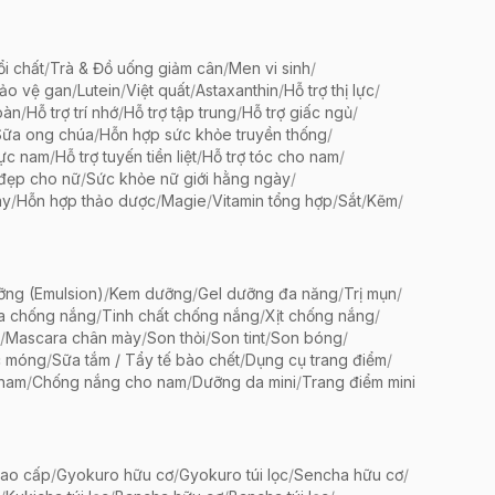
ổi chất
/
Trà & Đồ uống giảm cân
/
Men vi sinh
/
bảo vệ gan
/
Lutein
/
Việt quất
/
Astaxanthin
/
Hỗ trợ thị lực
/
oàn
/
Hỗ trợ trí nhớ
/
Hỗ trợ tập trung
/
Hỗ trợ giấc ngủ
/
Sữa ong chúa
/
Hỗn hợp sức khỏe truyền thống
/
lực nam
/
Hỗ trợ tuyến tiền liệt
/
Hỗ trợ tóc cho nam
/
 đẹp cho nữ
/
Sức khỏe nữ giới hằng ngày
/
ày
/
Hỗn hợp thảo dược
/
Magie
/
Vitamin tổng hợp
/
Sắt
/
Kẽm
/
ng (Emulsion)
/
Kem dưỡng
/
Gel dưỡng đa năng
/
Trị mụn
/
a chống nắng
/
Tinh chất chống nắng
/
Xịt chống nắng
/
/
Mascara chân mày
/
Son thỏi
/
Son tint
/
Son bóng
/
c móng
/
Sữa tắm / Tẩy tế bào chết
/
Dụng cụ trang điểm
/
 nam
/
Chống nắng cho nam
/
Dưỡng da mini
/
Trang điểm mini
ao cấp
/
Gyokuro hữu cơ
/
Gyokuro túi lọc
/
Sencha hữu cơ
/