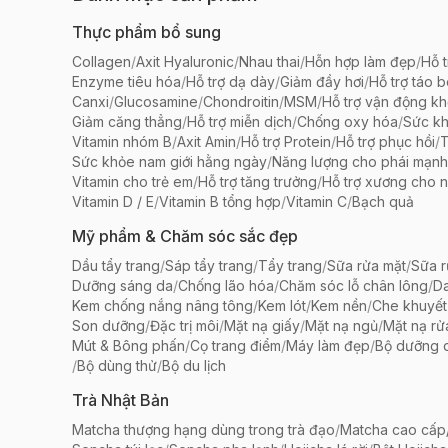
Thực phẩm bổ sung
Collagen
/
Axit Hyaluronic
/
Nhau thai
/
Hỗn hợp làm đẹp
/
Hỗ t
Enzyme tiêu hóa
/
Hỗ trợ dạ dày
/
Giảm đầy hơi
/
Hỗ trợ táo 
Canxi
/
Glucosamine
/
Chondroitin
/
MSM
/
Hỗ trợ vận động k
Giảm căng thẳng
/
Hỗ trợ miễn dịch
/
Chống oxy hóa
/
Sức k
Vitamin nhóm B
/
Axit Amin
/
Hỗ trợ Protein
/
Hỗ trợ phục hồi
/
T
Sức khỏe nam giới hằng ngày
/
Năng lượng cho phái mạnh
Vitamin cho trẻ em
/
Hỗ trợ tăng trưởng
/
Hỗ trợ xương cho n
Vitamin D / E
/
Vitamin B tổng hợp
/
Vitamin C
/
Bạch quả
Mỹ phẩm & Chăm sóc sắc đẹp
Dầu tẩy trang
/
Sáp tẩy trang
/
Tẩy trang
/
Sữa rửa mặt
/
Sữa r
Dưỡng sáng da
/
Chống lão hóa
/
Chăm sóc lỗ chân lông
/
D
Kem chống nắng nâng tông
/
Kem lót
/
Kem nền
/
Che khuyết
Son dưỡng
/
Đặc trị môi
/
Mặt nạ giấy
/
Mặt nạ ngủ
/
Mặt nạ rử
Mút & Bông phấn
/
Cọ trang điểm
/
Máy làm đẹp
/
Bộ dưỡng 
/
Bộ dùng thử
/
Bộ du lịch
Trà Nhật Bản
Matcha thượng hạng dùng trong trà đạo
/
Matcha cao cấp/