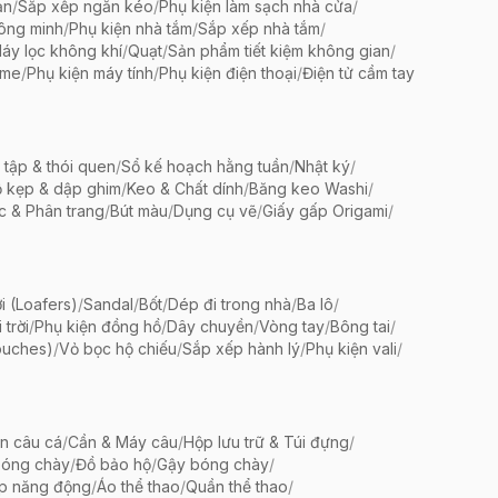
ản
/
Sắp xếp ngăn kéo
/
Phụ kiện làm sạch nhà cửa
/
ông minh
/
Phụ kiện nhà tắm
/
Sắp xếp nhà tắm
/
áy lọc không khí
/
Quạt
/
Sản phẩm tiết kiệm không gian
/
ame
/
Phụ kiện máy tính
/
Phụ kiện điện thoại
/
Điện tử cầm tay
 tập & thói quen
/
Sổ kế hoạch hằng tuần
/
Nhật ký
/
 kẹp & dập ghim
/
Keo & Chất dính
/
Băng keo Washi
/
c & Phân trang
/
Bút màu
/
Dụng cụ vẽ
/
Giấy gấp Origami
/
i (Loafers)
/
Sandal
/
Bốt
/
Dép đi trong nhà
/
Ba lô
/
trời
/
Phụ kiện đồng hồ
/
Dây chuyền
/
Vòng tay
/
Bông tai
/
ouches)
/
Vỏ bọc hộ chiếu
/
Sắp xếp hành lý
/
Phụ kiện vali
/
ện câu cá
/
Cần & Máy câu
/
Hộp lưu trữ & Túi đựng
/
bóng chày
/
Đồ bảo hộ
/
Gậy bóng chày
/
ập năng động
/
Áo thể thao
/
Quần thể thao
/