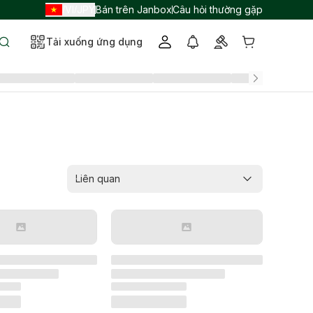
VI
JPY
Bán trên Janbox
Câu hỏi thường gặp
/
/
Tải xuống ứng dụng
Liên quan