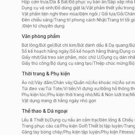
Hộp cơm trưa
/
Dĩa & Bát
/
Đồ phục vụ bàn ăn
/
Sắp xếp nhà
Dụng cụ vệ sinh
/
Đồ dùng giặt là
/
Vật phẩm thiết yếu trong
Vật phẩm tiện nghi theo mùa
/
Đệm ngồi / Gối tựa
/
Gối
/
Chăn
Đèn chiếu sáng
/
Trang trí phong cách Nhật
/
Trang trí tối g
/
Điện tử chuyên dụng
Văn phòng phẩm
Bút lông
/
Bút gel
/
Bút chì kim
/
Bút đánh dấu & Dạ quang
/
Bú
Sổ kế hoạch hằng ngày
/
Sổ kế hoạch hằng tháng
/
Dụng c
Giấy nhớ
/
Giá treo sản phẩm, móc chữ U
/
Dụng cụ dán nh
Giấy thủ công
/
Bộ dụng cụ sáng tạo
/
Thiệp chúc mừng
/
Bộ 
Thời trang & Phụ kiện
Áo nữ
/
Váy đầm
/
Chân váy
/
Quần nữ
/
Áo khoác nữ
/
Áo sơ m
Túi đeo vai
/
Túi Tote
/
Ví tiền
/
Ví đựng xu
/
Đồng hồ thông t
Phụ kiện tóc
/
Phụ kiện thời trang nhỏ
/
Mũ & Nón lưỡi trai
/
Mũ
Vật dụng mang đi hằng ngày nhỏ gọn
Thể thao & Dã ngoại
Lều & Thiết bị
/
Dụng cụ nấu ăn cắm trại
/
Đèn lồng & Chiếu
Trang phục câu cá
/
Phụ kiện Golf
/
Thiết bị tập luyện
/
Trang
Găng tay bóng chày
/
Phụ kiện tập luyện
/
Phụ kiện Fitness
/