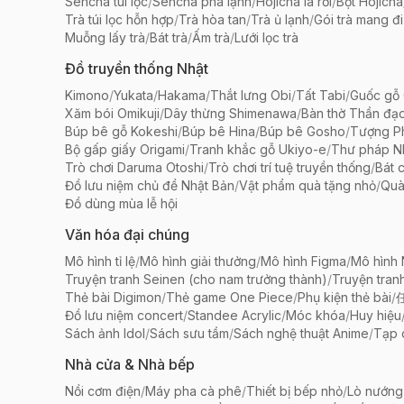
Sencha túi lọc
/
Sencha pha lạnh
/
Hojicha lá rời
/
Bột Hojicha
Trà túi lọc hỗn hợp
/
Trà hòa tan
/
Trà ủ lạnh
/
Gói trà mang đi
Muỗng lấy trà
/
Bát trà
/
Ấm trà
/
Lưới lọc trà
Đồ truyền thống Nhật
Kimono
/
Yukata
/
Hakama
/
Thắt lưng Obi
/
Tất Tabi
/
Guốc gỗ 
Xăm bói Omikuji
/
Dây thừng Shimenawa
/
Bàn thờ Thần đạ
Búp bê gỗ Kokeshi
/
Búp bê Hina
/
Búp bê Gosho
/
Tượng Ph
Bộ gấp giấy Origami
/
Tranh khắc gỗ Ukiyo-e
/
Thư pháp N
Trò chơi Daruma Otoshi
/
Trò chơi trí tuệ truyền thống
/
Bát 
Đồ lưu niệm chủ đề Nhật Bản
/
Vật phẩm quà tặng nhỏ
/
Quà
Đồ dùng mùa lễ hội
Văn hóa đại chúng
Mô hình tỉ lệ
/
Mô hình giải thưởng
/
Mô hình Figma
/
Mô hình
Truyện tranh Seinen (cho nam trưởng thành)
/
Truyện tran
Thẻ bài Digimon
/
Thẻ game One Piece
/
Phụ kiện thẻ bài
/
Đồ lưu niệm concert
/
Standee Acrylic
/
Móc khóa
/
Huy hiệu
Sách ảnh Idol
/
Sách sưu tầm
/
Sách nghệ thuật Anime
/
Tạp 
Nhà cửa & Nhà bếp
Nồi cơm điện
/
Máy pha cà phê
/
Thiết bị bếp nhỏ
/
Lò nướng