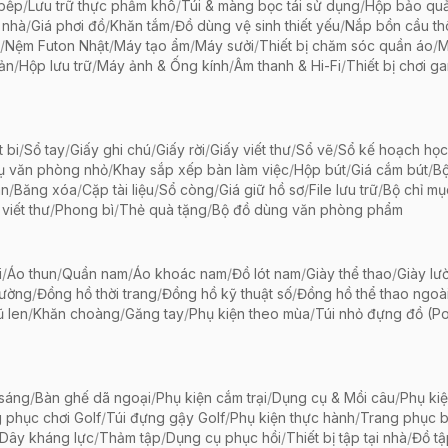
 bếp
/
Lưu trữ thực phẩm khô
/
Túi & màng bọc tái sử dụng
/
Hộp bảo qu
 nhà
/
Giá phơi đồ
/
Khăn tắm
/
Đồ dùng vệ sinh thiết yếu
/
Nắp bồn cầu th
/
Nệm Futon Nhật
/
Máy tạo ẩm
/
Máy sưởi
/
Thiết bị chăm sóc quần áo
/
M
iản
/
Hộp lưu trữ
/
Máy ảnh & Ống kính
/
Âm thanh & Hi-Fi
/
Thiết bị chơi g
t bi
/
Sổ tay
/
Giấy ghi chú
/
Giấy rời
/
Giấy viết thư
/
Sổ vẽ
/
Sổ kế hoạch học
ụ văn phòng nhỏ
/
Khay sắp xếp bàn làm việc
/
Hộp bút
/
Giá cắm bút
/
Bộ
ãn
/
Băng xóa
/
Cặp tài liệu
/
Sổ còng
/
Giá giữ hồ sơ
/
File lưu trữ
/
Bộ chỉ mụ
viết thư
/
Phong bì
/
Thẻ quà tặng
/
Bộ đồ dùng văn phòng phẩm
i
/
Áo thun
/
Quần nam
/
Áo khoác nam
/
Đồ lót nam
/
Giày thể thao
/
Giày lườ
hường
/
Đồng hồ thời trang
/
Đồng hồ kỹ thuật số
/
Đồng hồ thể thao ngoài 
 len
/
Khăn choàng
/
Găng tay
/
Phụ kiện theo mùa
/
Túi nhỏ đựng đồ (P
 sáng
/
Bàn ghế dã ngoại
/
Phụ kiện cắm trại
/
Dụng cụ & Mồi câu
/
Phụ ki
 phục chơi Golf
/
Túi đựng gậy Golf
/
Phụ kiện thực hành
/
Trang phục 
Dây kháng lực
/
Thảm tập
/
Dụng cụ phục hồi
/
Thiết bị tập tại nhà
/
Đồ t