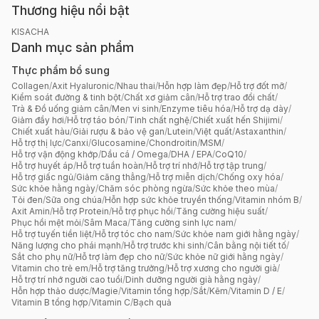
Thương hiệu nổi bật
KISACHA
Danh mục sản phẩm
Thực phẩm bổ sung
Collagen
/
Axit Hyaluronic
/
Nhau thai
/
Hỗn hợp làm đẹp
/
Hỗ trợ đốt mỡ
/
Kiểm soát đường & tinh bột
/
Chất xơ giảm cân
/
Hỗ trợ trao đổi chất
/
Trà & Đồ uống giảm cân
/
Men vi sinh
/
Enzyme tiêu hóa
/
Hỗ trợ dạ dày
/
Giảm đầy hơi
/
Hỗ trợ táo bón
/
Tinh chất nghệ
/
Chiết xuất hến Shijimi
/
Chiết xuất hàu
/
Giải rượu & bảo vệ gan
/
Lutein
/
Việt quất
/
Astaxanthin
/
Hỗ trợ thị lực
/
Canxi
/
Glucosamine
/
Chondroitin
/
MSM
/
Hỗ trợ vận động khớp
/
Dầu cá / Omega
/
DHA / EPA
/
CoQ10
/
Hỗ trợ huyết áp
/
Hỗ trợ tuần hoàn
/
Hỗ trợ trí nhớ
/
Hỗ trợ tập trung
/
Hỗ trợ giấc ngủ
/
Giảm căng thẳng
/
Hỗ trợ miễn dịch
/
Chống oxy hóa
/
Sức khỏe hằng ngày
/
Chăm sóc phòng ngừa
/
Sức khỏe theo mùa
/
Tỏi đen
/
Sữa ong chúa
/
Hỗn hợp sức khỏe truyền thống
/
Vitamin nhóm B
/
Axit Amin
/
Hỗ trợ Protein
/
Hỗ trợ phục hồi
/
Tăng cường hiệu suất
/
Phục hồi mệt mỏi
/
Sâm Maca
/
Tăng cường sinh lực nam
/
Hỗ trợ tuyến tiền liệt
/
Hỗ trợ tóc cho nam
/
Sức khỏe nam giới hằng ngày
/
Năng lượng cho phái mạnh
/
Hỗ trợ trước khi sinh
/
Cân bằng nội tiết tố
/
Sắt cho phụ nữ
/
Hỗ trợ làm đẹp cho nữ
/
Sức khỏe nữ giới hằng ngày
/
Vitamin cho trẻ em
/
Hỗ trợ tăng trưởng
/
Hỗ trợ xương cho người già
/
Hỗ trợ trí nhớ người cao tuổi
/
Dinh dưỡng người già hằng ngày
/
Hỗn hợp thảo dược
/
Magie
/
Vitamin tổng hợp
/
Sắt
/
Kẽm
/
Vitamin D / E
/
Vitamin B tổng hợp
/
Vitamin C
/
Bạch quả