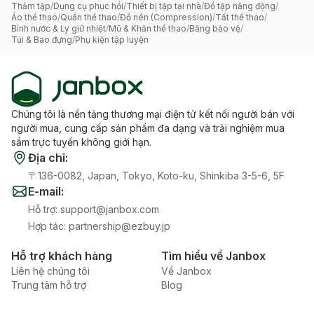
Thảm tập
/
Dụng cụ phục hồi
/
Thiết bị tập tại nhà
/
Đồ tập năng động
/
Áo thể thao
/
Quần thể thao
/
Đồ nén (Compression)
/
Tất thể thao
/
Bình nước & Ly giữ nhiệt
/
Mũ & Khăn thể thao
/
Băng bảo vệ
/
Túi & Bao đựng
/
Phụ kiện tập luyện
Chúng tôi là nền tảng thương mại điện tử kết nối người bán với
người mua, cung cấp sản phẩm đa dạng và trải nghiệm mua
sắm trực tuyến không giới hạn.
Địa chỉ
:
〒136-0082, Japan, Tokyo, Koto-ku, Shinkiba 3-5-6, 5F
E-mail
:
Hỗ trợ
:
support@janbox.com
Hợp tác
:
partnership@ezbuy.jp
Hỗ trợ khách hàng
Tìm hiểu về Janbox
Liên hệ chúng tôi
Về Janbox
Trung tâm hỗ trợ
Blog