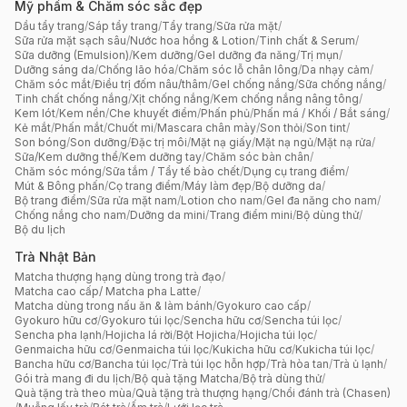
Mỹ phẩm & Chăm sóc sắc đẹp
Dầu tẩy trang
/
Sáp tẩy trang
/
Tẩy trang
/
Sữa rửa mặt
/
Sữa rửa mặt sạch sâu
/
Nước hoa hồng & Lotion
/
Tinh chất & Serum
/
Sữa dưỡng (Emulsion)
/
Kem dưỡng
/
Gel dưỡng đa năng
/
Trị mụn
/
Dưỡng sáng da
/
Chống lão hóa
/
Chăm sóc lỗ chân lông
/
Da nhạy cảm
/
Chăm sóc mắt
/
Điều trị đốm nâu/thâm
/
Gel chống nắng
/
Sữa chống nắng
/
Tinh chất chống nắng
/
Xịt chống nắng
/
Kem chống nắng nâng tông
/
Kem lót
/
Kem nền
/
Che khuyết điểm
/
Phấn phủ
/
Phấn má / Khối / Bắt sáng
/
Kẻ mắt
/
Phấn mắt
/
Chuốt mi
/
Mascara chân mày
/
Son thỏi
/
Son tint
/
Son bóng
/
Son dưỡng
/
Đặc trị môi
/
Mặt nạ giấy
/
Mặt nạ ngủ
/
Mặt nạ rửa
/
Sữa/Kem dưỡng thể
/
Kem dưỡng tay
/
Chăm sóc bàn chân
/
Chăm sóc móng
/
Sữa tắm / Tẩy tế bào chết
/
Dụng cụ trang điểm
/
Mút & Bông phấn
/
Cọ trang điểm
/
Máy làm đẹp
/
Bộ dưỡng da
/
Bộ trang điểm
/
Sữa rửa mặt nam
/
Lotion cho nam
/
Gel đa năng cho nam
/
Chống nắng cho nam
/
Dưỡng da mini
/
Trang điểm mini
/
Bộ dùng thử
/
Bộ du lịch
Trà Nhật Bản
Matcha thượng hạng dùng trong trà đạo
/
Matcha cao cấp/ Matcha pha Latte
/
Matcha dùng trong nấu ăn & làm bánh
/
Gyokuro cao cấp
/
Gyokuro hữu cơ
/
Gyokuro túi lọc
/
Sencha hữu cơ
/
Sencha túi lọc
/
Sencha pha lạnh
/
Hojicha lá rời
/
Bột Hojicha
/
Hojicha túi lọc
/
Genmaicha hữu cơ
/
Genmaicha túi lọc
/
Kukicha hữu cơ
/
Kukicha túi lọc
/
Bancha hữu cơ
/
Bancha túi lọc
/
Trà túi lọc hỗn hợp
/
Trà hòa tan
/
Trà ủ lạnh
/
Gói trà mang đi du lịch
/
Bộ quà tặng Matcha
/
Bộ trà dùng thử
/
Quà tặng trà theo mùa
/
Quà tặng trà thượng hạng
/
Chổi đánh trà (Chasen)