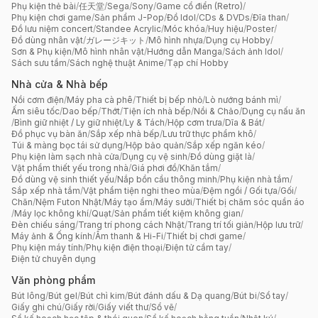
Phụ kiện thẻ bài
/
任天堂
/
Sega
/
Sony
/
Game cổ điển (Retro)
/
Phụ kiện chơi game
/
Sản phẩm J-Pop
/
Đồ Idol
/
CDs & DVDs
/
Đĩa than
/
Đồ lưu niệm concert
/
Standee Acrylic
/
Móc khóa
/
Huy hiệu
/
Poster
/
Đồ dùng nhân vật
/
ガレージキット
/
Mô hình nhựa
/
Dụng cụ Hobby
/
Sơn & Phụ kiện
/
Mô hình nhân vật
/
Hướng dẫn Manga
/
Sách ảnh Idol
/
Sách sưu tầm
/
Sách nghệ thuật Anime
/
Tạp chí Hobby
Nhà cửa & Nhà bếp
Nồi cơm điện
/
Máy pha cà phê
/
Thiết bị bếp nhỏ
/
Lò nướng bánh mì
/
Ấm siêu tốc
/
Dao bếp
/
Thớt
/
Tiện ích nhà bếp
/
Nồi & Chảo
/
Dụng cụ nấu ăn
/
Bình giữ nhiệt / Ly giữ nhiệt
/
Ly & Tách
/
Hộp cơm trưa
/
Dĩa & Bát
/
Đồ phục vụ bàn ăn
/
Sắp xếp nhà bếp
/
Lưu trữ thực phẩm khô
/
Túi & màng bọc tái sử dụng
/
Hộp bảo quản
/
Sắp xếp ngăn kéo
/
Phụ kiện làm sạch nhà cửa
/
Dụng cụ vệ sinh
/
Đồ dùng giặt là
/
Vật phẩm thiết yếu trong nhà
/
Giá phơi đồ
/
Khăn tắm
/
Đồ dùng vệ sinh thiết yếu
/
Nắp bồn cầu thông minh
/
Phụ kiện nhà tắm
/
Sắp xếp nhà tắm
/
Vật phẩm tiện nghi theo mùa
/
Đệm ngồi / Gối tựa
/
Gối
/
Chăn
/
Nệm Futon Nhật
/
Máy tạo ẩm
/
Máy sưởi
/
Thiết bị chăm sóc quần áo
/
Máy lọc không khí
/
Quạt
/
Sản phẩm tiết kiệm không gian
/
Đèn chiếu sáng
/
Trang trí phong cách Nhật
/
Trang trí tối giản
/
Hộp lưu trữ
/
Máy ảnh & Ống kính
/
Âm thanh & Hi-Fi
/
Thiết bị chơi game
/
Phụ kiện máy tính
/
Phụ kiện điện thoại
/
Điện tử cầm tay
/
Điện tử chuyên dụng
Văn phòng phẩm
Bút lông
/
Bút gel
/
Bút chì kim
/
Bút đánh dấu & Dạ quang
/
Bút bi
/
Sổ tay
/
Giấy ghi chú
/
Giấy rời
/
Giấy viết thư
/
Sổ vẽ
/