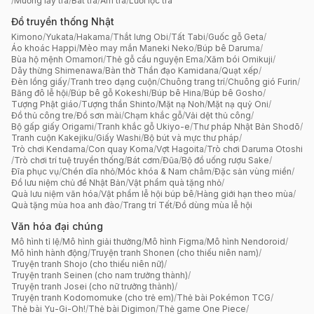
/
Muỗng lấy trà
/
Bát trà
/
Ấm trà
/
Lưới lọc trà
Đồ truyền thống Nhật
Kimono
/
Yukata
/
Hakama
/
Thắt lưng Obi
/
Tất Tabi
/
Guốc gỗ Geta
/
Áo khoác Happi
/
Mèo may mắn Maneki Neko
/
Búp bê Daruma
/
Bùa hộ mệnh Omamori
/
Thẻ gỗ cầu nguyện Ema
/
Xăm bói Omikuji
/
Dây thừng Shimenawa
/
Bàn thờ Thần đạo Kamidana
/
Quạt xếp
/
Đèn lồng giấy
/
Tranh treo dạng cuộn
/
Chuông trang trí
/
Chuông gió Furin
/
Băng đô lễ hội
/
Búp bê gỗ Kokeshi
/
Búp bê Hina
/
Búp bê Gosho
/
Tượng Phật giáo
/
Tượng thần Shinto
/
Mặt nạ Noh
/
Mặt nạ quỷ Oni
/
Đồ thủ công tre
/
Đồ sơn mài
/
Chạm khắc gỗ
/
Vải dệt thủ công
/
Bộ gấp giấy Origami
/
Tranh khắc gỗ Ukiyo-e
/
Thư pháp Nhật Bản Shodō
/
Tranh cuộn Kakejiku
/
Giấy Washi
/
Bộ bút và mực thư pháp
/
Trò chơi Kendama
/
Con quay Koma
/
Vợt Hagoita
/
Trò chơi Daruma Otoshi
/
Trò chơi trí tuệ truyền thống
/
Bát cơm
/
Đũa
/
Bộ đồ uống rượu Sake
/
Đĩa phục vụ
/
Chén dĩa nhỏ
/
Móc khóa & Nam châm
/
Đặc sản vùng miền
/
Đồ lưu niệm chủ đề Nhật Bản
/
Vật phẩm quà tặng nhỏ
/
Quà lưu niệm văn hóa
/
Vật phẩm lễ hội búp bê
/
Hàng giới hạn theo mùa
/
Quà tặng mùa hoa anh đào
/
Trang trí Tết
/
Đồ dùng mùa lễ hội
Văn hóa đại chúng
Mô hình tỉ lệ
/
Mô hình giải thưởng
/
Mô hình Figma
/
Mô hình Nendoroid
/
Mô hình hành động
/
Truyện tranh Shonen (cho thiếu niên nam)
/
Truyện tranh Shojo (cho thiếu niên nữ)
/
Truyện tranh Seinen (cho nam trưởng thành)
/
Truyện tranh Josei (cho nữ trưởng thành)
/
Truyện tranh Kodomomuke (cho trẻ em)
/
Thẻ bài Pokémon TCG
/
Thẻ bài Yu-Gi-Oh!
/
Thẻ bài Digimon
/
Thẻ game One Piece
/