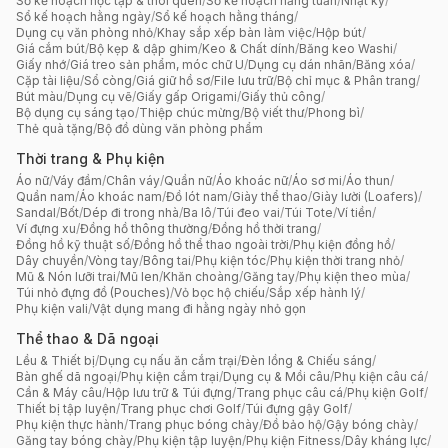
Sổ kế hoạch học tập & thói quen
/
Sổ kế hoạch hằng tuần
/
Nhật ký
/
Sổ kế hoạch hằng ngày
/
Sổ kế hoạch hằng tháng
/
Dụng cụ văn phòng nhỏ
/
Khay sắp xếp bàn làm việc
/
Hộp bút
/
Giá cắm bút
/
Bộ kẹp & dập ghim
/
Keo & Chất dính
/
Băng keo Washi
/
Giấy nhớ
/
Giá treo sản phẩm, móc chữ U
/
Dụng cụ dán nhãn
/
Băng xóa
/
Cặp tài liệu
/
Sổ còng
/
Giá giữ hồ sơ
/
File lưu trữ
/
Bộ chỉ mục & Phân trang
/
Bút màu
/
Dụng cụ vẽ
/
Giấy gấp Origami
/
Giấy thủ công
/
Bộ dụng cụ sáng tạo
/
Thiệp chúc mừng
/
Bộ viết thư
/
Phong bì
/
Thẻ quà tặng
/
Bộ đồ dùng văn phòng phẩm
Thời trang & Phụ kiện
Áo nữ
/
Váy đầm
/
Chân váy
/
Quần nữ
/
Áo khoác nữ
/
Áo sơ mi
/
Áo thun
/
Quần nam
/
Áo khoác nam
/
Đồ lót nam
/
Giày thể thao
/
Giày lười (Loafers)
/
Sandal
/
Bốt
/
Dép đi trong nhà
/
Ba lô
/
Túi đeo vai
/
Túi Tote
/
Ví tiền
/
Ví đựng xu
/
Đồng hồ thông thường
/
Đồng hồ thời trang
/
Đồng hồ kỹ thuật số
/
Đồng hồ thể thao ngoài trời
/
Phụ kiện đồng hồ
/
Dây chuyền
/
Vòng tay
/
Bông tai
/
Phụ kiện tóc
/
Phụ kiện thời trang nhỏ
/
Mũ & Nón lưỡi trai
/
Mũ len
/
Khăn choàng
/
Găng tay
/
Phụ kiện theo mùa
/
Túi nhỏ đựng đồ (Pouches)
/
Vỏ bọc hộ chiếu
/
Sắp xếp hành lý
/
Phụ kiện vali
/
Vật dụng mang đi hằng ngày nhỏ gọn
Thể thao & Dã ngoại
Lều & Thiết bị
/
Dụng cụ nấu ăn cắm trại
/
Đèn lồng & Chiếu sáng
/
Bàn ghế dã ngoại
/
Phụ kiện cắm trại
/
Dụng cụ & Mồi câu
/
Phụ kiện câu cá
/
Cần & Máy câu
/
Hộp lưu trữ & Túi đựng
/
Trang phục câu cá
/
Phụ kiện Golf
/
Thiết bị tập luyện
/
Trang phục chơi Golf
/
Túi đựng gậy Golf
/
Phụ kiện thực hành
/
Trang phục bóng chày
/
Đồ bảo hộ
/
Gậy bóng chày
/
Găng tay bóng chày
/
Phụ kiện tập luyện
/
Phụ kiện Fitness
/
Dây kháng lực
/