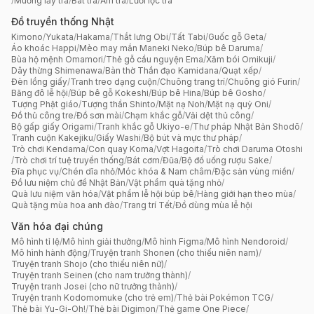
/
Muỗng lấy trà
/
Bát trà
/
Ấm trà
/
Lưới lọc trà
Đồ truyền thống Nhật
Kimono
/
Yukata
/
Hakama
/
Thắt lưng Obi
/
Tất Tabi
/
Guốc gỗ Geta
/
Áo khoác Happi
/
Mèo may mắn Maneki Neko
/
Búp bê Daruma
/
Bùa hộ mệnh Omamori
/
Thẻ gỗ cầu nguyện Ema
/
Xăm bói Omikuji
/
Dây thừng Shimenawa
/
Bàn thờ Thần đạo Kamidana
/
Quạt xếp
/
Đèn lồng giấy
/
Tranh treo dạng cuộn
/
Chuông trang trí
/
Chuông gió Furin
/
Băng đô lễ hội
/
Búp bê gỗ Kokeshi
/
Búp bê Hina
/
Búp bê Gosho
/
Tượng Phật giáo
/
Tượng thần Shinto
/
Mặt nạ Noh
/
Mặt nạ quỷ Oni
/
Đồ thủ công tre
/
Đồ sơn mài
/
Chạm khắc gỗ
/
Vải dệt thủ công
/
Bộ gấp giấy Origami
/
Tranh khắc gỗ Ukiyo-e
/
Thư pháp Nhật Bản Shodō
/
Tranh cuộn Kakejiku
/
Giấy Washi
/
Bộ bút và mực thư pháp
/
Trò chơi Kendama
/
Con quay Koma
/
Vợt Hagoita
/
Trò chơi Daruma Otoshi
/
Trò chơi trí tuệ truyền thống
/
Bát cơm
/
Đũa
/
Bộ đồ uống rượu Sake
/
Đĩa phục vụ
/
Chén dĩa nhỏ
/
Móc khóa & Nam châm
/
Đặc sản vùng miền
/
Đồ lưu niệm chủ đề Nhật Bản
/
Vật phẩm quà tặng nhỏ
/
Quà lưu niệm văn hóa
/
Vật phẩm lễ hội búp bê
/
Hàng giới hạn theo mùa
/
Quà tặng mùa hoa anh đào
/
Trang trí Tết
/
Đồ dùng mùa lễ hội
Văn hóa đại chúng
Mô hình tỉ lệ
/
Mô hình giải thưởng
/
Mô hình Figma
/
Mô hình Nendoroid
/
Mô hình hành động
/
Truyện tranh Shonen (cho thiếu niên nam)
/
Truyện tranh Shojo (cho thiếu niên nữ)
/
Truyện tranh Seinen (cho nam trưởng thành)
/
Truyện tranh Josei (cho nữ trưởng thành)
/
Truyện tranh Kodomomuke (cho trẻ em)
/
Thẻ bài Pokémon TCG
/
Thẻ bài Yu-Gi-Oh!
/
Thẻ bài Digimon
/
Thẻ game One Piece
/