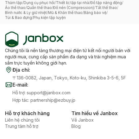
Thảm tập
/
Dụng cụ phục hồi
/
Thiết bị tập tại nhà
/
Đồ tập năng động
/
Áo thể thao
/
Quần thể thao
/
Đồ nén (Compression)
/
Tất thể thao
/
Bình nước & Ly giữ nhiệt
/
Mũ & Khăn thể thao
/
Băng bảo vệ
/
Túi & Bao đựng
/
Phụ kiện tập luyện
Chúng tôi là nền tảng thương mại điện tử kết nối người bán với
người mua, cung cấp sản phẩm đa dạng và trải nghiệm mua
sắm trực tuyến không giới hạn.
Địa chỉ
:
〒136-0082, Japan, Tokyo, Koto-ku, Shinkiba 3-5-6, 5F
E-mail
:
Hỗ trợ
:
support@janbox.com
Hợp tác
:
partnership@ezbuy.jp
Hỗ trợ khách hàng
Tìm hiểu về Janbox
Liên hệ chúng tôi
Về Janbox
Trung tâm hỗ trợ
Blog