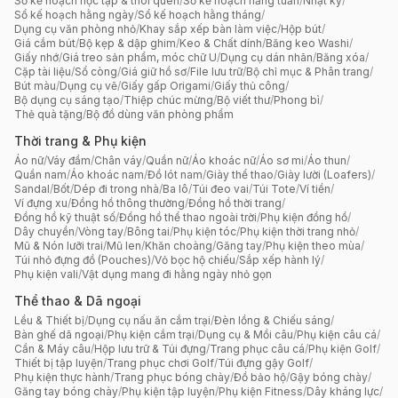
Sổ kế hoạch học tập & thói quen
/
Sổ kế hoạch hằng tuần
/
Nhật ký
/
Sổ kế hoạch hằng ngày
/
Sổ kế hoạch hằng tháng
/
Dụng cụ văn phòng nhỏ
/
Khay sắp xếp bàn làm việc
/
Hộp bút
/
Giá cắm bút
/
Bộ kẹp & dập ghim
/
Keo & Chất dính
/
Băng keo Washi
/
Giấy nhớ
/
Giá treo sản phẩm, móc chữ U
/
Dụng cụ dán nhãn
/
Băng xóa
/
Cặp tài liệu
/
Sổ còng
/
Giá giữ hồ sơ
/
File lưu trữ
/
Bộ chỉ mục & Phân trang
/
Bút màu
/
Dụng cụ vẽ
/
Giấy gấp Origami
/
Giấy thủ công
/
Bộ dụng cụ sáng tạo
/
Thiệp chúc mừng
/
Bộ viết thư
/
Phong bì
/
Thẻ quà tặng
/
Bộ đồ dùng văn phòng phẩm
Thời trang & Phụ kiện
Áo nữ
/
Váy đầm
/
Chân váy
/
Quần nữ
/
Áo khoác nữ
/
Áo sơ mi
/
Áo thun
/
Quần nam
/
Áo khoác nam
/
Đồ lót nam
/
Giày thể thao
/
Giày lười (Loafers)
/
Sandal
/
Bốt
/
Dép đi trong nhà
/
Ba lô
/
Túi đeo vai
/
Túi Tote
/
Ví tiền
/
Ví đựng xu
/
Đồng hồ thông thường
/
Đồng hồ thời trang
/
Đồng hồ kỹ thuật số
/
Đồng hồ thể thao ngoài trời
/
Phụ kiện đồng hồ
/
Dây chuyền
/
Vòng tay
/
Bông tai
/
Phụ kiện tóc
/
Phụ kiện thời trang nhỏ
/
Mũ & Nón lưỡi trai
/
Mũ len
/
Khăn choàng
/
Găng tay
/
Phụ kiện theo mùa
/
Túi nhỏ đựng đồ (Pouches)
/
Vỏ bọc hộ chiếu
/
Sắp xếp hành lý
/
Phụ kiện vali
/
Vật dụng mang đi hằng ngày nhỏ gọn
Thể thao & Dã ngoại
Lều & Thiết bị
/
Dụng cụ nấu ăn cắm trại
/
Đèn lồng & Chiếu sáng
/
Bàn ghế dã ngoại
/
Phụ kiện cắm trại
/
Dụng cụ & Mồi câu
/
Phụ kiện câu cá
/
Cần & Máy câu
/
Hộp lưu trữ & Túi đựng
/
Trang phục câu cá
/
Phụ kiện Golf
/
Thiết bị tập luyện
/
Trang phục chơi Golf
/
Túi đựng gậy Golf
/
Phụ kiện thực hành
/
Trang phục bóng chày
/
Đồ bảo hộ
/
Gậy bóng chày
/
Găng tay bóng chày
/
Phụ kiện tập luyện
/
Phụ kiện Fitness
/
Dây kháng lực
/