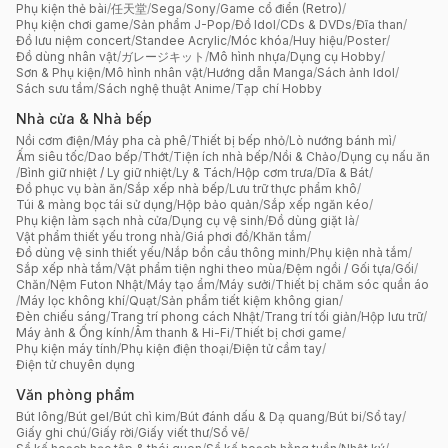
Phụ kiện thẻ bài
/
任天堂
/
Sega
/
Sony
/
Game cổ điển (Retro)
/
Phụ kiện chơi game
/
Sản phẩm J-Pop
/
Đồ Idol
/
CDs & DVDs
/
Đĩa than
/
Đồ lưu niệm concert
/
Standee Acrylic
/
Móc khóa
/
Huy hiệu
/
Poster
/
Đồ dùng nhân vật
/
ガレージキット
/
Mô hình nhựa
/
Dụng cụ Hobby
/
Sơn & Phụ kiện
/
Mô hình nhân vật
/
Hướng dẫn Manga
/
Sách ảnh Idol
/
Sách sưu tầm
/
Sách nghệ thuật Anime
/
Tạp chí Hobby
Nhà cửa & Nhà bếp
Nồi cơm điện
/
Máy pha cà phê
/
Thiết bị bếp nhỏ
/
Lò nướng bánh mì
/
Ấm siêu tốc
/
Dao bếp
/
Thớt
/
Tiện ích nhà bếp
/
Nồi & Chảo
/
Dụng cụ nấu ăn
/
Bình giữ nhiệt / Ly giữ nhiệt
/
Ly & Tách
/
Hộp cơm trưa
/
Dĩa & Bát
/
Đồ phục vụ bàn ăn
/
Sắp xếp nhà bếp
/
Lưu trữ thực phẩm khô
/
Túi & màng bọc tái sử dụng
/
Hộp bảo quản
/
Sắp xếp ngăn kéo
/
Phụ kiện làm sạch nhà cửa
/
Dụng cụ vệ sinh
/
Đồ dùng giặt là
/
Vật phẩm thiết yếu trong nhà
/
Giá phơi đồ
/
Khăn tắm
/
Đồ dùng vệ sinh thiết yếu
/
Nắp bồn cầu thông minh
/
Phụ kiện nhà tắm
/
Sắp xếp nhà tắm
/
Vật phẩm tiện nghi theo mùa
/
Đệm ngồi / Gối tựa
/
Gối
/
Chăn
/
Nệm Futon Nhật
/
Máy tạo ẩm
/
Máy sưởi
/
Thiết bị chăm sóc quần áo
/
Máy lọc không khí
/
Quạt
/
Sản phẩm tiết kiệm không gian
/
Đèn chiếu sáng
/
Trang trí phong cách Nhật
/
Trang trí tối giản
/
Hộp lưu trữ
/
Máy ảnh & Ống kính
/
Âm thanh & Hi-Fi
/
Thiết bị chơi game
/
Phụ kiện máy tính
/
Phụ kiện điện thoại
/
Điện tử cầm tay
/
Điện tử chuyên dụng
Văn phòng phẩm
Bút lông
/
Bút gel
/
Bút chì kim
/
Bút đánh dấu & Dạ quang
/
Bút bi
/
Sổ tay
/
Giấy ghi chú
/
Giấy rời
/
Giấy viết thư
/
Sổ vẽ
/