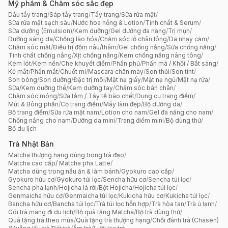
Mỹ phẩm & Chăm sóc sắc đẹp
Dầu tẩy trang
/
Sáp tẩy trang
/
Tẩy trang
/
Sữa rửa mặt
/
Sữa rửa mặt sạch sâu
/
Nước hoa hồng & Lotion
/
Tinh chất & Serum
/
Sữa dưỡng (Emulsion)
/
Kem dưỡng
/
Gel dưỡng đa năng
/
Trị mụn
/
Dưỡng sáng da
/
Chống lão hóa
/
Chăm sóc lỗ chân lông
/
Da nhạy cảm
/
Chăm sóc mắt
/
Điều trị đốm nâu/thâm
/
Gel chống nắng
/
Sữa chống nắng
/
Tinh chất chống nắng
/
Xịt chống nắng
/
Kem chống nắng nâng tông
/
Kem lót
/
Kem nền
/
Che khuyết điểm
/
Phấn phủ
/
Phấn má / Khối / Bắt sáng
/
Kẻ mắt
/
Phấn mắt
/
Chuốt mi
/
Mascara chân mày
/
Son thỏi
/
Son tint
/
Son bóng
/
Son dưỡng
/
Đặc trị môi
/
Mặt nạ giấy
/
Mặt nạ ngủ
/
Mặt nạ rửa
/
Sữa/Kem dưỡng thể
/
Kem dưỡng tay
/
Chăm sóc bàn chân
/
Chăm sóc móng
/
Sữa tắm / Tẩy tế bào chết
/
Dụng cụ trang điểm
/
Mút & Bông phấn
/
Cọ trang điểm
/
Máy làm đẹp
/
Bộ dưỡng da
/
Bộ trang điểm
/
Sữa rửa mặt nam
/
Lotion cho nam
/
Gel đa năng cho nam
/
Chống nắng cho nam
/
Dưỡng da mini
/
Trang điểm mini
/
Bộ dùng thử
/
Bộ du lịch
Trà Nhật Bản
Matcha thượng hạng dùng trong trà đạo
/
Matcha cao cấp/ Matcha pha Latte
/
Matcha dùng trong nấu ăn & làm bánh
/
Gyokuro cao cấp
/
Gyokuro hữu cơ
/
Gyokuro túi lọc
/
Sencha hữu cơ
/
Sencha túi lọc
/
Sencha pha lạnh
/
Hojicha lá rời
/
Bột Hojicha
/
Hojicha túi lọc
/
Genmaicha hữu cơ
/
Genmaicha túi lọc
/
Kukicha hữu cơ
/
Kukicha túi lọc
/
Bancha hữu cơ
/
Bancha túi lọc
/
Trà túi lọc hỗn hợp
/
Trà hòa tan
/
Trà ủ lạnh
/
Gói trà mang đi du lịch
/
Bộ quà tặng Matcha
/
Bộ trà dùng thử
/
Quà tặng trà theo mùa
/
Quà tặng trà thượng hạng
/
Chổi đánh trà (Chasen)