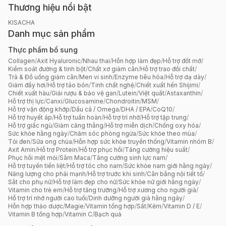
Thương hiệu nổi bật
KISACHA
Danh mục sản phẩm
Thực phẩm bổ sung
Collagen
/
Axit Hyaluronic
/
Nhau thai
/
Hỗn hợp làm đẹp
/
Hỗ trợ đốt mỡ
/
Kiểm soát đường & tinh bột
/
Chất xơ giảm cân
/
Hỗ trợ trao đổi chất
/
Trà & Đồ uống giảm cân
/
Men vi sinh
/
Enzyme tiêu hóa
/
Hỗ trợ dạ dày
/
Giảm đầy hơi
/
Hỗ trợ táo bón
/
Tinh chất nghệ
/
Chiết xuất hến Shijimi
/
Chiết xuất hàu
/
Giải rượu & bảo vệ gan
/
Lutein
/
Việt quất
/
Astaxanthin
/
Hỗ trợ thị lực
/
Canxi
/
Glucosamine
/
Chondroitin
/
MSM
/
Hỗ trợ vận động khớp
/
Dầu cá / Omega
/
DHA / EPA
/
CoQ10
/
Hỗ trợ huyết áp
/
Hỗ trợ tuần hoàn
/
Hỗ trợ trí nhớ
/
Hỗ trợ tập trung
/
Hỗ trợ giấc ngủ
/
Giảm căng thẳng
/
Hỗ trợ miễn dịch
/
Chống oxy hóa
/
Sức khỏe hằng ngày
/
Chăm sóc phòng ngừa
/
Sức khỏe theo mùa
/
Tỏi đen
/
Sữa ong chúa
/
Hỗn hợp sức khỏe truyền thống
/
Vitamin nhóm B
/
Axit Amin
/
Hỗ trợ Protein
/
Hỗ trợ phục hồi
/
Tăng cường hiệu suất
/
Phục hồi mệt mỏi
/
Sâm Maca
/
Tăng cường sinh lực nam
/
Hỗ trợ tuyến tiền liệt
/
Hỗ trợ tóc cho nam
/
Sức khỏe nam giới hằng ngày
/
Năng lượng cho phái mạnh
/
Hỗ trợ trước khi sinh
/
Cân bằng nội tiết tố
/
Sắt cho phụ nữ
/
Hỗ trợ làm đẹp cho nữ
/
Sức khỏe nữ giới hằng ngày
/
Vitamin cho trẻ em
/
Hỗ trợ tăng trưởng
/
Hỗ trợ xương cho người già
/
Hỗ trợ trí nhớ người cao tuổi
/
Dinh dưỡng người già hằng ngày
/
Hỗn hợp thảo dược
/
Magie
/
Vitamin tổng hợp
/
Sắt
/
Kẽm
/
Vitamin D / E
/
Vitamin B tổng hợp
/
Vitamin C
/
Bạch quả