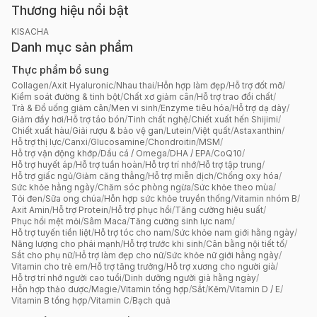
Thương hiệu nổi bật
KISACHA
Danh mục sản phẩm
Thực phẩm bổ sung
Collagen
/
Axit Hyaluronic
/
Nhau thai
/
Hỗn hợp làm đẹp
/
Hỗ trợ đốt mỡ
/
Kiểm soát đường & tinh bột
/
Chất xơ giảm cân
/
Hỗ trợ trao đổi chất
/
Trà & Đồ uống giảm cân
/
Men vi sinh
/
Enzyme tiêu hóa
/
Hỗ trợ dạ dày
/
Giảm đầy hơi
/
Hỗ trợ táo bón
/
Tinh chất nghệ
/
Chiết xuất hến Shijimi
/
Chiết xuất hàu
/
Giải rượu & bảo vệ gan
/
Lutein
/
Việt quất
/
Astaxanthin
/
Hỗ trợ thị lực
/
Canxi
/
Glucosamine
/
Chondroitin
/
MSM
/
Hỗ trợ vận động khớp
/
Dầu cá / Omega
/
DHA / EPA
/
CoQ10
/
Hỗ trợ huyết áp
/
Hỗ trợ tuần hoàn
/
Hỗ trợ trí nhớ
/
Hỗ trợ tập trung
/
Hỗ trợ giấc ngủ
/
Giảm căng thẳng
/
Hỗ trợ miễn dịch
/
Chống oxy hóa
/
Sức khỏe hằng ngày
/
Chăm sóc phòng ngừa
/
Sức khỏe theo mùa
/
Tỏi đen
/
Sữa ong chúa
/
Hỗn hợp sức khỏe truyền thống
/
Vitamin nhóm B
/
Axit Amin
/
Hỗ trợ Protein
/
Hỗ trợ phục hồi
/
Tăng cường hiệu suất
/
Phục hồi mệt mỏi
/
Sâm Maca
/
Tăng cường sinh lực nam
/
Hỗ trợ tuyến tiền liệt
/
Hỗ trợ tóc cho nam
/
Sức khỏe nam giới hằng ngày
/
Năng lượng cho phái mạnh
/
Hỗ trợ trước khi sinh
/
Cân bằng nội tiết tố
/
Sắt cho phụ nữ
/
Hỗ trợ làm đẹp cho nữ
/
Sức khỏe nữ giới hằng ngày
/
Vitamin cho trẻ em
/
Hỗ trợ tăng trưởng
/
Hỗ trợ xương cho người già
/
Hỗ trợ trí nhớ người cao tuổi
/
Dinh dưỡng người già hằng ngày
/
Hỗn hợp thảo dược
/
Magie
/
Vitamin tổng hợp
/
Sắt
/
Kẽm
/
Vitamin D / E
/
Vitamin B tổng hợp
/
Vitamin C
/
Bạch quả