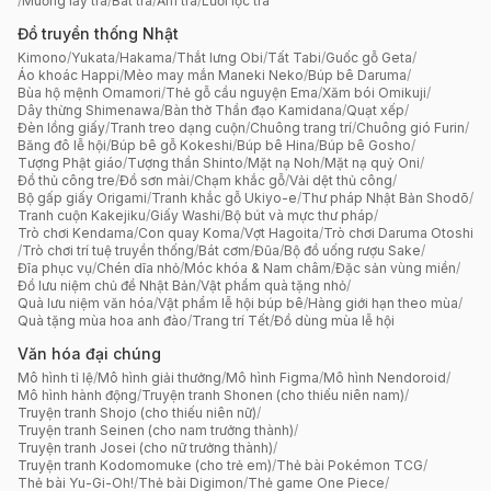
/
Muỗng lấy trà
/
Bát trà
/
Ấm trà
/
Lưới lọc trà
Đồ truyền thống Nhật
Kimono
/
Yukata
/
Hakama
/
Thắt lưng Obi
/
Tất Tabi
/
Guốc gỗ Geta
/
Áo khoác Happi
/
Mèo may mắn Maneki Neko
/
Búp bê Daruma
/
Bùa hộ mệnh Omamori
/
Thẻ gỗ cầu nguyện Ema
/
Xăm bói Omikuji
/
Dây thừng Shimenawa
/
Bàn thờ Thần đạo Kamidana
/
Quạt xếp
/
Đèn lồng giấy
/
Tranh treo dạng cuộn
/
Chuông trang trí
/
Chuông gió Furin
/
Băng đô lễ hội
/
Búp bê gỗ Kokeshi
/
Búp bê Hina
/
Búp bê Gosho
/
Tượng Phật giáo
/
Tượng thần Shinto
/
Mặt nạ Noh
/
Mặt nạ quỷ Oni
/
Đồ thủ công tre
/
Đồ sơn mài
/
Chạm khắc gỗ
/
Vải dệt thủ công
/
Bộ gấp giấy Origami
/
Tranh khắc gỗ Ukiyo-e
/
Thư pháp Nhật Bản Shodō
/
Tranh cuộn Kakejiku
/
Giấy Washi
/
Bộ bút và mực thư pháp
/
Trò chơi Kendama
/
Con quay Koma
/
Vợt Hagoita
/
Trò chơi Daruma Otoshi
/
Trò chơi trí tuệ truyền thống
/
Bát cơm
/
Đũa
/
Bộ đồ uống rượu Sake
/
Đĩa phục vụ
/
Chén dĩa nhỏ
/
Móc khóa & Nam châm
/
Đặc sản vùng miền
/
Đồ lưu niệm chủ đề Nhật Bản
/
Vật phẩm quà tặng nhỏ
/
Quà lưu niệm văn hóa
/
Vật phẩm lễ hội búp bê
/
Hàng giới hạn theo mùa
/
Quà tặng mùa hoa anh đào
/
Trang trí Tết
/
Đồ dùng mùa lễ hội
Văn hóa đại chúng
Mô hình tỉ lệ
/
Mô hình giải thưởng
/
Mô hình Figma
/
Mô hình Nendoroid
/
Mô hình hành động
/
Truyện tranh Shonen (cho thiếu niên nam)
/
Truyện tranh Shojo (cho thiếu niên nữ)
/
Truyện tranh Seinen (cho nam trưởng thành)
/
Truyện tranh Josei (cho nữ trưởng thành)
/
Truyện tranh Kodomomuke (cho trẻ em)
/
Thẻ bài Pokémon TCG
/
Thẻ bài Yu-Gi-Oh!
/
Thẻ bài Digimon
/
Thẻ game One Piece
/