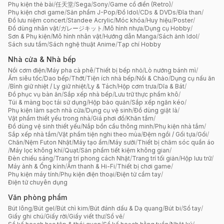
Phụ kiện thẻ bài
/
任天堂
/
Sega
/
Sony
/
Game cổ điển (Retro)
/
Phụ kiện chơi game
/
Sản phẩm J-Pop
/
Đồ Idol
/
CDs & DVDs
/
Đĩa than
/
Đồ lưu niệm concert
/
Standee Acrylic
/
Móc khóa
/
Huy hiệu
/
Poster
/
Đồ dùng nhân vật
/
ガレージキット
/
Mô hình nhựa
/
Dụng cụ Hobby
/
Sơn & Phụ kiện
/
Mô hình nhân vật
/
Hướng dẫn Manga
/
Sách ảnh Idol
/
Sách sưu tầm
/
Sách nghệ thuật Anime
/
Tạp chí Hobby
Nhà cửa & Nhà bếp
Nồi cơm điện
/
Máy pha cà phê
/
Thiết bị bếp nhỏ
/
Lò nướng bánh mì
/
Ấm siêu tốc
/
Dao bếp
/
Thớt
/
Tiện ích nhà bếp
/
Nồi & Chảo
/
Dụng cụ nấu ăn
/
Bình giữ nhiệt / Ly giữ nhiệt
/
Ly & Tách
/
Hộp cơm trưa
/
Dĩa & Bát
/
Đồ phục vụ bàn ăn
/
Sắp xếp nhà bếp
/
Lưu trữ thực phẩm khô
/
Túi & màng bọc tái sử dụng
/
Hộp bảo quản
/
Sắp xếp ngăn kéo
/
Phụ kiện làm sạch nhà cửa
/
Dụng cụ vệ sinh
/
Đồ dùng giặt là
/
Vật phẩm thiết yếu trong nhà
/
Giá phơi đồ
/
Khăn tắm
/
Đồ dùng vệ sinh thiết yếu
/
Nắp bồn cầu thông minh
/
Phụ kiện nhà tắm
/
Sắp xếp nhà tắm
/
Vật phẩm tiện nghi theo mùa
/
Đệm ngồi / Gối tựa
/
Gối
/
Chăn
/
Nệm Futon Nhật
/
Máy tạo ẩm
/
Máy sưởi
/
Thiết bị chăm sóc quần áo
/
Máy lọc không khí
/
Quạt
/
Sản phẩm tiết kiệm không gian
/
Đèn chiếu sáng
/
Trang trí phong cách Nhật
/
Trang trí tối giản
/
Hộp lưu trữ
/
Máy ảnh & Ống kính
/
Âm thanh & Hi-Fi
/
Thiết bị chơi game
/
Phụ kiện máy tính
/
Phụ kiện điện thoại
/
Điện tử cầm tay
/
Điện tử chuyên dụng
Văn phòng phẩm
Bút lông
/
Bút gel
/
Bút chì kim
/
Bút đánh dấu & Dạ quang
/
Bút bi
/
Sổ tay
/
Giấy ghi chú
/
Giấy rời
/
Giấy viết thư
/
Sổ vẽ
/