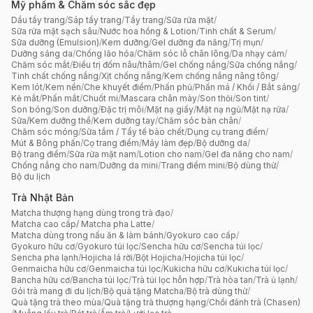
Mỹ phẩm & Chăm sóc sắc đẹp
Dầu tẩy trang
/
Sáp tẩy trang
/
Tẩy trang
/
Sữa rửa mặt
/
Sữa rửa mặt sạch sâu
/
Nước hoa hồng & Lotion
/
Tinh chất & Serum
/
Sữa dưỡng (Emulsion)
/
Kem dưỡng
/
Gel dưỡng đa năng
/
Trị mụn
/
Dưỡng sáng da
/
Chống lão hóa
/
Chăm sóc lỗ chân lông
/
Da nhạy cảm
/
Chăm sóc mắt
/
Điều trị đốm nâu/thâm
/
Gel chống nắng
/
Sữa chống nắng
/
Tinh chất chống nắng
/
Xịt chống nắng
/
Kem chống nắng nâng tông
/
Kem lót
/
Kem nền
/
Che khuyết điểm
/
Phấn phủ
/
Phấn má / Khối / Bắt sáng
/
Kẻ mắt
/
Phấn mắt
/
Chuốt mi
/
Mascara chân mày
/
Son thỏi
/
Son tint
/
Son bóng
/
Son dưỡng
/
Đặc trị môi
/
Mặt nạ giấy
/
Mặt nạ ngủ
/
Mặt nạ rửa
/
Sữa/Kem dưỡng thể
/
Kem dưỡng tay
/
Chăm sóc bàn chân
/
Chăm sóc móng
/
Sữa tắm / Tẩy tế bào chết
/
Dụng cụ trang điểm
/
Mút & Bông phấn
/
Cọ trang điểm
/
Máy làm đẹp
/
Bộ dưỡng da
/
Bộ trang điểm
/
Sữa rửa mặt nam
/
Lotion cho nam
/
Gel đa năng cho nam
/
Chống nắng cho nam
/
Dưỡng da mini
/
Trang điểm mini
/
Bộ dùng thử
/
Bộ du lịch
Trà Nhật Bản
Matcha thượng hạng dùng trong trà đạo
/
Matcha cao cấp/ Matcha pha Latte
/
Matcha dùng trong nấu ăn & làm bánh
/
Gyokuro cao cấp
/
Gyokuro hữu cơ
/
Gyokuro túi lọc
/
Sencha hữu cơ
/
Sencha túi lọc
/
Sencha pha lạnh
/
Hojicha lá rời
/
Bột Hojicha
/
Hojicha túi lọc
/
Genmaicha hữu cơ
/
Genmaicha túi lọc
/
Kukicha hữu cơ
/
Kukicha túi lọc
/
Bancha hữu cơ
/
Bancha túi lọc
/
Trà túi lọc hỗn hợp
/
Trà hòa tan
/
Trà ủ lạnh
/
Gói trà mang đi du lịch
/
Bộ quà tặng Matcha
/
Bộ trà dùng thử
/
Quà tặng trà theo mùa
/
Quà tặng trà thượng hạng
/
Chổi đánh trà (Chasen)