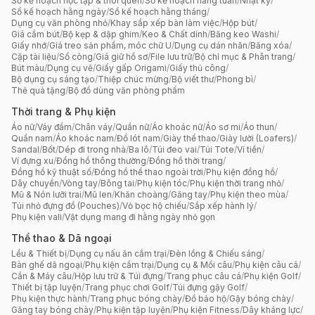
Sổ kế hoạch học tập & thói quen
/
Sổ kế hoạch hằng tuần
/
Nhật ký
/
Sổ kế hoạch hằng ngày
/
Sổ kế hoạch hằng tháng
/
Dụng cụ văn phòng nhỏ
/
Khay sắp xếp bàn làm việc
/
Hộp bút
/
Giá cắm bút
/
Bộ kẹp & dập ghim
/
Keo & Chất dính
/
Băng keo Washi
/
Giấy nhớ
/
Giá treo sản phẩm, móc chữ U
/
Dụng cụ dán nhãn
/
Băng xóa
/
Cặp tài liệu
/
Sổ còng
/
Giá giữ hồ sơ
/
File lưu trữ
/
Bộ chỉ mục & Phân trang
/
Bút màu
/
Dụng cụ vẽ
/
Giấy gấp Origami
/
Giấy thủ công
/
Bộ dụng cụ sáng tạo
/
Thiệp chúc mừng
/
Bộ viết thư
/
Phong bì
/
Thẻ quà tặng
/
Bộ đồ dùng văn phòng phẩm
Thời trang & Phụ kiện
Áo nữ
/
Váy đầm
/
Chân váy
/
Quần nữ
/
Áo khoác nữ
/
Áo sơ mi
/
Áo thun
/
Quần nam
/
Áo khoác nam
/
Đồ lót nam
/
Giày thể thao
/
Giày lười (Loafers)
/
Sandal
/
Bốt
/
Dép đi trong nhà
/
Ba lô
/
Túi đeo vai
/
Túi Tote
/
Ví tiền
/
Ví đựng xu
/
Đồng hồ thông thường
/
Đồng hồ thời trang
/
Đồng hồ kỹ thuật số
/
Đồng hồ thể thao ngoài trời
/
Phụ kiện đồng hồ
/
Dây chuyền
/
Vòng tay
/
Bông tai
/
Phụ kiện tóc
/
Phụ kiện thời trang nhỏ
/
Mũ & Nón lưỡi trai
/
Mũ len
/
Khăn choàng
/
Găng tay
/
Phụ kiện theo mùa
/
Túi nhỏ đựng đồ (Pouches)
/
Vỏ bọc hộ chiếu
/
Sắp xếp hành lý
/
Phụ kiện vali
/
Vật dụng mang đi hằng ngày nhỏ gọn
Thể thao & Dã ngoại
Lều & Thiết bị
/
Dụng cụ nấu ăn cắm trại
/
Đèn lồng & Chiếu sáng
/
Bàn ghế dã ngoại
/
Phụ kiện cắm trại
/
Dụng cụ & Mồi câu
/
Phụ kiện câu cá
/
Cần & Máy câu
/
Hộp lưu trữ & Túi đựng
/
Trang phục câu cá
/
Phụ kiện Golf
/
Thiết bị tập luyện
/
Trang phục chơi Golf
/
Túi đựng gậy Golf
/
Phụ kiện thực hành
/
Trang phục bóng chày
/
Đồ bảo hộ
/
Gậy bóng chày
/
Găng tay bóng chày
/
Phụ kiện tập luyện
/
Phụ kiện Fitness
/
Dây kháng lực
/