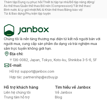
Thảm tập
/
Dụng cụ phục hồi
/
Thiết bị tập tại nhà
/
Đồ tập năng động
/
Áo thể thao
/
Quần thể thao
/
Đồ nén (Compression)
/
Tất thể thao
/
Bình nước & Ly giữ nhiệt
/
Mũ & Khăn thể thao
/
Băng bảo vệ
/
Túi & Bao đựng
/
Phụ kiện tập luyện
Chúng tôi là nền tảng thương mại điện tử kết nối người bán với
người mua, cung cấp sản phẩm đa dạng và trải nghiệm mua
sắm trực tuyến không giới hạn.
Địa chỉ
:
〒136-0082, Japan, Tokyo, Koto-ku, Shinkiba 3-5-6, 5F
E-mail
:
Hỗ trợ
:
support@janbox.com
Hợp tác
:
partnership@ezbuy.jp
Hỗ trợ khách hàng
Tìm hiểu về Janbox
Liên hệ chúng tôi
Về Janbox
Trung tâm hỗ trợ
Blog