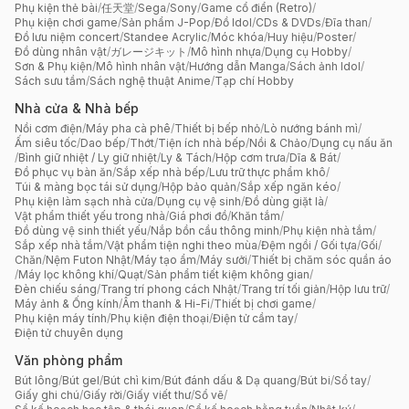
Phụ kiện thẻ bài
/
任天堂
/
Sega
/
Sony
/
Game cổ điển (Retro)
/
Phụ kiện chơi game
/
Sản phẩm J-Pop
/
Đồ Idol
/
CDs & DVDs
/
Đĩa than
/
Đồ lưu niệm concert
/
Standee Acrylic
/
Móc khóa
/
Huy hiệu
/
Poster
/
Đồ dùng nhân vật
/
ガレージキット
/
Mô hình nhựa
/
Dụng cụ Hobby
/
Sơn & Phụ kiện
/
Mô hình nhân vật
/
Hướng dẫn Manga
/
Sách ảnh Idol
/
Sách sưu tầm
/
Sách nghệ thuật Anime
/
Tạp chí Hobby
Nhà cửa & Nhà bếp
Nồi cơm điện
/
Máy pha cà phê
/
Thiết bị bếp nhỏ
/
Lò nướng bánh mì
/
Ấm siêu tốc
/
Dao bếp
/
Thớt
/
Tiện ích nhà bếp
/
Nồi & Chảo
/
Dụng cụ nấu ăn
/
Bình giữ nhiệt / Ly giữ nhiệt
/
Ly & Tách
/
Hộp cơm trưa
/
Dĩa & Bát
/
Đồ phục vụ bàn ăn
/
Sắp xếp nhà bếp
/
Lưu trữ thực phẩm khô
/
Túi & màng bọc tái sử dụng
/
Hộp bảo quản
/
Sắp xếp ngăn kéo
/
Phụ kiện làm sạch nhà cửa
/
Dụng cụ vệ sinh
/
Đồ dùng giặt là
/
Vật phẩm thiết yếu trong nhà
/
Giá phơi đồ
/
Khăn tắm
/
Đồ dùng vệ sinh thiết yếu
/
Nắp bồn cầu thông minh
/
Phụ kiện nhà tắm
/
Sắp xếp nhà tắm
/
Vật phẩm tiện nghi theo mùa
/
Đệm ngồi / Gối tựa
/
Gối
/
Chăn
/
Nệm Futon Nhật
/
Máy tạo ẩm
/
Máy sưởi
/
Thiết bị chăm sóc quần áo
/
Máy lọc không khí
/
Quạt
/
Sản phẩm tiết kiệm không gian
/
Đèn chiếu sáng
/
Trang trí phong cách Nhật
/
Trang trí tối giản
/
Hộp lưu trữ
/
Máy ảnh & Ống kính
/
Âm thanh & Hi-Fi
/
Thiết bị chơi game
/
Phụ kiện máy tính
/
Phụ kiện điện thoại
/
Điện tử cầm tay
/
Điện tử chuyên dụng
Văn phòng phẩm
Bút lông
/
Bút gel
/
Bút chì kim
/
Bút đánh dấu & Dạ quang
/
Bút bi
/
Sổ tay
/
Giấy ghi chú
/
Giấy rời
/
Giấy viết thư
/
Sổ vẽ
/