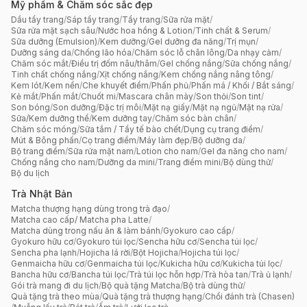
Mỹ phẩm & Chăm sóc sắc đẹp
Dầu tẩy trang
/
Sáp tẩy trang
/
Tẩy trang
/
Sữa rửa mặt
/
Sữa rửa mặt sạch sâu
/
Nước hoa hồng & Lotion
/
Tinh chất & Serum
/
Sữa dưỡng (Emulsion)
/
Kem dưỡng
/
Gel dưỡng đa năng
/
Trị mụn
/
Dưỡng sáng da
/
Chống lão hóa
/
Chăm sóc lỗ chân lông
/
Da nhạy cảm
/
Chăm sóc mắt
/
Điều trị đốm nâu/thâm
/
Gel chống nắng
/
Sữa chống nắng
/
Tinh chất chống nắng
/
Xịt chống nắng
/
Kem chống nắng nâng tông
/
Kem lót
/
Kem nền
/
Che khuyết điểm
/
Phấn phủ
/
Phấn má / Khối / Bắt sáng
/
Kẻ mắt
/
Phấn mắt
/
Chuốt mi
/
Mascara chân mày
/
Son thỏi
/
Son tint
/
Son bóng
/
Son dưỡng
/
Đặc trị môi
/
Mặt nạ giấy
/
Mặt nạ ngủ
/
Mặt nạ rửa
/
Sữa/Kem dưỡng thể
/
Kem dưỡng tay
/
Chăm sóc bàn chân
/
Chăm sóc móng
/
Sữa tắm / Tẩy tế bào chết
/
Dụng cụ trang điểm
/
Mút & Bông phấn
/
Cọ trang điểm
/
Máy làm đẹp
/
Bộ dưỡng da
/
Bộ trang điểm
/
Sữa rửa mặt nam
/
Lotion cho nam
/
Gel đa năng cho nam
/
Chống nắng cho nam
/
Dưỡng da mini
/
Trang điểm mini
/
Bộ dùng thử
/
Bộ du lịch
Trà Nhật Bản
Matcha thượng hạng dùng trong trà đạo
/
Matcha cao cấp/ Matcha pha Latte
/
Matcha dùng trong nấu ăn & làm bánh
/
Gyokuro cao cấp
/
Gyokuro hữu cơ
/
Gyokuro túi lọc
/
Sencha hữu cơ
/
Sencha túi lọc
/
Sencha pha lạnh
/
Hojicha lá rời
/
Bột Hojicha
/
Hojicha túi lọc
/
Genmaicha hữu cơ
/
Genmaicha túi lọc
/
Kukicha hữu cơ
/
Kukicha túi lọc
/
Bancha hữu cơ
/
Bancha túi lọc
/
Trà túi lọc hỗn hợp
/
Trà hòa tan
/
Trà ủ lạnh
/
Gói trà mang đi du lịch
/
Bộ quà tặng Matcha
/
Bộ trà dùng thử
/
Quà tặng trà theo mùa
/
Quà tặng trà thượng hạng
/
Chổi đánh trà (Chasen)