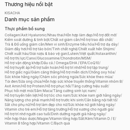
Thương hiệu nổi bật
KISACHA
Danh mục sản phẩm
Thực phẩm bổ sung
Collagen
/
Axit Hyaluronic
/
Nhau thai
/
Hỗn hợp làm đẹp
/
Hỗ trợ đốt mỡ
/
Kiểm soát đường & tinh bột
/
Chất xơ giảm cân
/
Hỗ trợ trao đổi chất
/
Trà & Đồ uống giảm cân
/
Men vi sinh
/
Enzyme tiêu hóa
/
Hỗ trợ dạ dày
/
Giảm đầy hơi
/
Hỗ trợ táo bón
/
Tinh chất nghệ
/
Chiết xuất hến Shijimi
/
Chiết xuất hàu
/
Giải rượu & bảo vệ gan
/
Lutein
/
Việt quất
/
Astaxanthin
/
Hỗ trợ thị lực
/
Canxi
/
Glucosamine
/
Chondroitin
/
MSM
/
Hỗ trợ vận động khớp
/
Dầu cá / Omega
/
DHA / EPA
/
CoQ10
/
Hỗ trợ huyết áp
/
Hỗ trợ tuần hoàn
/
Hỗ trợ trí nhớ
/
Hỗ trợ tập trung
/
Hỗ trợ giấc ngủ
/
Giảm căng thẳng
/
Hỗ trợ miễn dịch
/
Chống oxy hóa
/
Sức khỏe hằng ngày
/
Chăm sóc phòng ngừa
/
Sức khỏe theo mùa
/
Tỏi đen
/
Sữa ong chúa
/
Hỗn hợp sức khỏe truyền thống
/
Vitamin nhóm B
/
Axit Amin
/
Hỗ trợ Protein
/
Hỗ trợ phục hồi
/
Tăng cường hiệu suất
/
Phục hồi mệt mỏi
/
Sâm Maca
/
Tăng cường sinh lực nam
/
Hỗ trợ tuyến tiền liệt
/
Hỗ trợ tóc cho nam
/
Sức khỏe nam giới hằng ngày
/
Năng lượng cho phái mạnh
/
Hỗ trợ trước khi sinh
/
Cân bằng nội tiết tố
/
Sắt cho phụ nữ
/
Hỗ trợ làm đẹp cho nữ
/
Sức khỏe nữ giới hằng ngày
/
Vitamin cho trẻ em
/
Hỗ trợ tăng trưởng
/
Hỗ trợ xương cho người già
/
Hỗ trợ trí nhớ người cao tuổi
/
Dinh dưỡng người già hằng ngày
/
Hỗn hợp thảo dược
/
Magie
/
Vitamin tổng hợp
/
Sắt
/
Kẽm
/
Vitamin D / E
/
Vitamin B tổng hợp
/
Vitamin C
/
Bạch quả