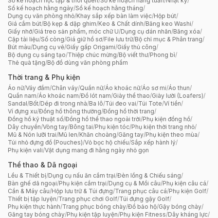
Sổ kế hoạch học tập & thói quen
/
Sổ kế hoạch hằng tuần
/
Nhật ký
/
Sổ kế hoạch hằng ngày
/
Sổ kế hoạch hằng tháng
/
Dụng cụ văn phòng nhỏ
/
Khay sắp xếp bàn làm việc
/
Hộp bút
/
Giá cắm bút
/
Bộ kẹp & dập ghim
/
Keo & Chất dính
/
Băng keo Washi
/
Giấy nhớ
/
Giá treo sản phẩm, móc chữ U
/
Dụng cụ dán nhãn
/
Băng xóa
/
Cặp tài liệu
/
Sổ còng
/
Giá giữ hồ sơ
/
File lưu trữ
/
Bộ chỉ mục & Phân trang
/
Bút màu
/
Dụng cụ vẽ
/
Giấy gấp Origami
/
Giấy thủ công
/
Bộ dụng cụ sáng tạo
/
Thiệp chúc mừng
/
Bộ viết thư
/
Phong bì
/
Thẻ quà tặng
/
Bộ đồ dùng văn phòng phẩm
Thời trang & Phụ kiện
Áo nữ
/
Váy đầm
/
Chân váy
/
Quần nữ
/
Áo khoác nữ
/
Áo sơ mi
/
Áo thun
/
Quần nam
/
Áo khoác nam
/
Đồ lót nam
/
Giày thể thao
/
Giày lười (Loafers)
/
Sandal
/
Bốt
/
Dép đi trong nhà
/
Ba lô
/
Túi đeo vai
/
Túi Tote
/
Ví tiền
/
Ví đựng xu
/
Đồng hồ thông thường
/
Đồng hồ thời trang
/
Đồng hồ kỹ thuật số
/
Đồng hồ thể thao ngoài trời
/
Phụ kiện đồng hồ
/
Dây chuyền
/
Vòng tay
/
Bông tai
/
Phụ kiện tóc
/
Phụ kiện thời trang nhỏ
/
Mũ & Nón lưỡi trai
/
Mũ len
/
Khăn choàng
/
Găng tay
/
Phụ kiện theo mùa
/
Túi nhỏ đựng đồ (Pouches)
/
Vỏ bọc hộ chiếu
/
Sắp xếp hành lý
/
Phụ kiện vali
/
Vật dụng mang đi hằng ngày nhỏ gọn
Thể thao & Dã ngoại
Lều & Thiết bị
/
Dụng cụ nấu ăn cắm trại
/
Đèn lồng & Chiếu sáng
/
Bàn ghế dã ngoại
/
Phụ kiện cắm trại
/
Dụng cụ & Mồi câu
/
Phụ kiện câu cá
/
Cần & Máy câu
/
Hộp lưu trữ & Túi đựng
/
Trang phục câu cá
/
Phụ kiện Golf
/
Thiết bị tập luyện
/
Trang phục chơi Golf
/
Túi đựng gậy Golf
/
Phụ kiện thực hành
/
Trang phục bóng chày
/
Đồ bảo hộ
/
Gậy bóng chày
/
Găng tay bóng chày
/
Phụ kiện tập luyện
/
Phụ kiện Fitness
/
Dây kháng lực
/