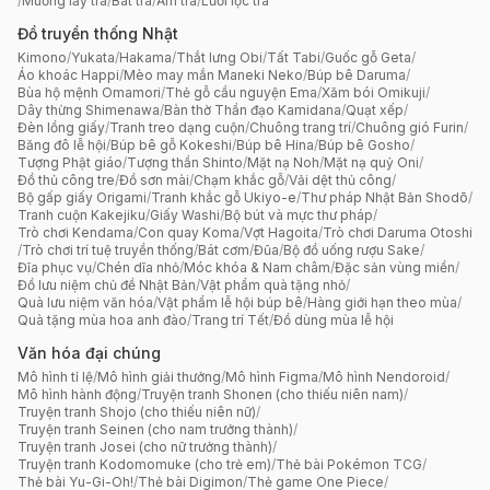
/
Muỗng lấy trà
/
Bát trà
/
Ấm trà
/
Lưới lọc trà
Đồ truyền thống Nhật
Kimono
/
Yukata
/
Hakama
/
Thắt lưng Obi
/
Tất Tabi
/
Guốc gỗ Geta
/
Áo khoác Happi
/
Mèo may mắn Maneki Neko
/
Búp bê Daruma
/
Bùa hộ mệnh Omamori
/
Thẻ gỗ cầu nguyện Ema
/
Xăm bói Omikuji
/
Dây thừng Shimenawa
/
Bàn thờ Thần đạo Kamidana
/
Quạt xếp
/
Đèn lồng giấy
/
Tranh treo dạng cuộn
/
Chuông trang trí
/
Chuông gió Furin
/
Băng đô lễ hội
/
Búp bê gỗ Kokeshi
/
Búp bê Hina
/
Búp bê Gosho
/
Tượng Phật giáo
/
Tượng thần Shinto
/
Mặt nạ Noh
/
Mặt nạ quỷ Oni
/
Đồ thủ công tre
/
Đồ sơn mài
/
Chạm khắc gỗ
/
Vải dệt thủ công
/
Bộ gấp giấy Origami
/
Tranh khắc gỗ Ukiyo-e
/
Thư pháp Nhật Bản Shodō
/
Tranh cuộn Kakejiku
/
Giấy Washi
/
Bộ bút và mực thư pháp
/
Trò chơi Kendama
/
Con quay Koma
/
Vợt Hagoita
/
Trò chơi Daruma Otoshi
/
Trò chơi trí tuệ truyền thống
/
Bát cơm
/
Đũa
/
Bộ đồ uống rượu Sake
/
Đĩa phục vụ
/
Chén dĩa nhỏ
/
Móc khóa & Nam châm
/
Đặc sản vùng miền
/
Đồ lưu niệm chủ đề Nhật Bản
/
Vật phẩm quà tặng nhỏ
/
Quà lưu niệm văn hóa
/
Vật phẩm lễ hội búp bê
/
Hàng giới hạn theo mùa
/
Quà tặng mùa hoa anh đào
/
Trang trí Tết
/
Đồ dùng mùa lễ hội
Văn hóa đại chúng
Mô hình tỉ lệ
/
Mô hình giải thưởng
/
Mô hình Figma
/
Mô hình Nendoroid
/
Mô hình hành động
/
Truyện tranh Shonen (cho thiếu niên nam)
/
Truyện tranh Shojo (cho thiếu niên nữ)
/
Truyện tranh Seinen (cho nam trưởng thành)
/
Truyện tranh Josei (cho nữ trưởng thành)
/
Truyện tranh Kodomomuke (cho trẻ em)
/
Thẻ bài Pokémon TCG
/
Thẻ bài Yu-Gi-Oh!
/
Thẻ bài Digimon
/
Thẻ game One Piece
/