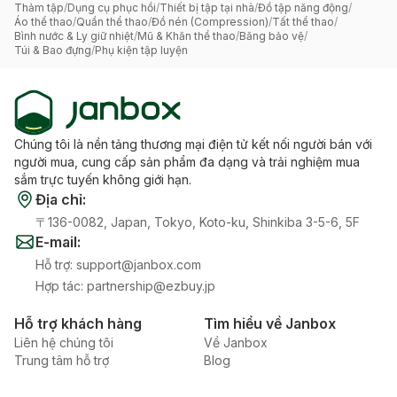
Thảm tập
/
Dụng cụ phục hồi
/
Thiết bị tập tại nhà
/
Đồ tập năng động
/
Áo thể thao
/
Quần thể thao
/
Đồ nén (Compression)
/
Tất thể thao
/
Bình nước & Ly giữ nhiệt
/
Mũ & Khăn thể thao
/
Băng bảo vệ
/
Túi & Bao đựng
/
Phụ kiện tập luyện
Chúng tôi là nền tảng thương mại điện tử kết nối người bán với
người mua, cung cấp sản phẩm đa dạng và trải nghiệm mua
sắm trực tuyến không giới hạn.
Địa chỉ
:
〒136-0082, Japan, Tokyo, Koto-ku, Shinkiba 3-5-6, 5F
E-mail
:
Hỗ trợ
:
support@janbox.com
Hợp tác
:
partnership@ezbuy.jp
Hỗ trợ khách hàng
Tìm hiểu về Janbox
Liên hệ chúng tôi
Về Janbox
Trung tâm hỗ trợ
Blog