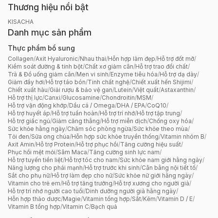
Thương hiệu nổi bật
KISACHA
Danh mục sản phẩm
Thực phẩm bổ sung
Collagen
/
Axit Hyaluronic
/
Nhau thai
/
Hỗn hợp làm đẹp
/
Hỗ trợ đốt mỡ
/
Kiểm soát đường & tinh bột
/
Chất xơ giảm cân
/
Hỗ trợ trao đổi chất
/
Trà & Đồ uống giảm cân
/
Men vi sinh
/
Enzyme tiêu hóa
/
Hỗ trợ dạ dày
/
Giảm đầy hơi
/
Hỗ trợ táo bón
/
Tinh chất nghệ
/
Chiết xuất hến Shijimi
/
Chiết xuất hàu
/
Giải rượu & bảo vệ gan
/
Lutein
/
Việt quất
/
Astaxanthin
/
Hỗ trợ thị lực
/
Canxi
/
Glucosamine
/
Chondroitin
/
MSM
/
Hỗ trợ vận động khớp
/
Dầu cá / Omega
/
DHA / EPA
/
CoQ10
/
Hỗ trợ huyết áp
/
Hỗ trợ tuần hoàn
/
Hỗ trợ trí nhớ
/
Hỗ trợ tập trung
/
Hỗ trợ giấc ngủ
/
Giảm căng thẳng
/
Hỗ trợ miễn dịch
/
Chống oxy hóa
/
Sức khỏe hằng ngày
/
Chăm sóc phòng ngừa
/
Sức khỏe theo mùa
/
Tỏi đen
/
Sữa ong chúa
/
Hỗn hợp sức khỏe truyền thống
/
Vitamin nhóm B
/
Axit Amin
/
Hỗ trợ Protein
/
Hỗ trợ phục hồi
/
Tăng cường hiệu suất
/
Phục hồi mệt mỏi
/
Sâm Maca
/
Tăng cường sinh lực nam
/
Hỗ trợ tuyến tiền liệt
/
Hỗ trợ tóc cho nam
/
Sức khỏe nam giới hằng ngày
/
Năng lượng cho phái mạnh
/
Hỗ trợ trước khi sinh
/
Cân bằng nội tiết tố
/
Sắt cho phụ nữ
/
Hỗ trợ làm đẹp cho nữ
/
Sức khỏe nữ giới hằng ngày
/
Vitamin cho trẻ em
/
Hỗ trợ tăng trưởng
/
Hỗ trợ xương cho người già
/
Hỗ trợ trí nhớ người cao tuổi
/
Dinh dưỡng người già hằng ngày
/
Hỗn hợp thảo dược
/
Magie
/
Vitamin tổng hợp
/
Sắt
/
Kẽm
/
Vitamin D / E
/
Vitamin B tổng hợp
/
Vitamin C
/
Bạch quả