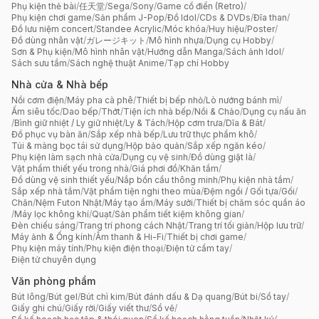
Phụ kiện thẻ bài
/
任天堂
/
Sega
/
Sony
/
Game cổ điển (Retro)
/
Phụ kiện chơi game
/
Sản phẩm J-Pop
/
Đồ Idol
/
CDs & DVDs
/
Đĩa than
/
Đồ lưu niệm concert
/
Standee Acrylic
/
Móc khóa
/
Huy hiệu
/
Poster
/
Đồ dùng nhân vật
/
ガレージキット
/
Mô hình nhựa
/
Dụng cụ Hobby
/
Sơn & Phụ kiện
/
Mô hình nhân vật
/
Hướng dẫn Manga
/
Sách ảnh Idol
/
Sách sưu tầm
/
Sách nghệ thuật Anime
/
Tạp chí Hobby
Nhà cửa & Nhà bếp
Nồi cơm điện
/
Máy pha cà phê
/
Thiết bị bếp nhỏ
/
Lò nướng bánh mì
/
Ấm siêu tốc
/
Dao bếp
/
Thớt
/
Tiện ích nhà bếp
/
Nồi & Chảo
/
Dụng cụ nấu ăn
/
Bình giữ nhiệt / Ly giữ nhiệt
/
Ly & Tách
/
Hộp cơm trưa
/
Dĩa & Bát
/
Đồ phục vụ bàn ăn
/
Sắp xếp nhà bếp
/
Lưu trữ thực phẩm khô
/
Túi & màng bọc tái sử dụng
/
Hộp bảo quản
/
Sắp xếp ngăn kéo
/
Phụ kiện làm sạch nhà cửa
/
Dụng cụ vệ sinh
/
Đồ dùng giặt là
/
Vật phẩm thiết yếu trong nhà
/
Giá phơi đồ
/
Khăn tắm
/
Đồ dùng vệ sinh thiết yếu
/
Nắp bồn cầu thông minh
/
Phụ kiện nhà tắm
/
Sắp xếp nhà tắm
/
Vật phẩm tiện nghi theo mùa
/
Đệm ngồi / Gối tựa
/
Gối
/
Chăn
/
Nệm Futon Nhật
/
Máy tạo ẩm
/
Máy sưởi
/
Thiết bị chăm sóc quần áo
/
Máy lọc không khí
/
Quạt
/
Sản phẩm tiết kiệm không gian
/
Đèn chiếu sáng
/
Trang trí phong cách Nhật
/
Trang trí tối giản
/
Hộp lưu trữ
/
Máy ảnh & Ống kính
/
Âm thanh & Hi-Fi
/
Thiết bị chơi game
/
Phụ kiện máy tính
/
Phụ kiện điện thoại
/
Điện tử cầm tay
/
Điện tử chuyên dụng
Văn phòng phẩm
Bút lông
/
Bút gel
/
Bút chì kim
/
Bút đánh dấu & Dạ quang
/
Bút bi
/
Sổ tay
/
Giấy ghi chú
/
Giấy rời
/
Giấy viết thư
/
Sổ vẽ
/