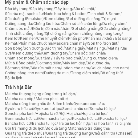
Mỹ phẩm & Chăm sóc sắc đẹp
Dầu tẩy trang
/
Sáp tẩy trang
/
Tẩy trang
/
Sữa rửa mặt
/
Sữa rửa mặt sạch sâu
/
Nước hoa hồng & Lotion
/
Tinh chất & Serum
/
Sữa dưỡng (Emulsion)
/
Kem dưỡng
/
Gel dưỡng đa năng
/
Trị mụn
/
Dưỡng sáng da
/
Chống lão hóa
/
Chăm sóc lỗ chân lông
/
Da nhạy cảm
/
Chăm sóc mắt
/
Điều trị đốm nâu/thâm
/
Gel chống nắng
/
Sữa chống nắng
/
Tinh chất chống nắng
/
Xịt chống nắng
/
Kem chống nắng nâng tông
/
Kem lót
/
Kem nền
/
Che khuyết điểm
/
Phấn phủ
/
Phấn má / Khối / Bắt sáng
/
Kẻ mắt
/
Phấn mắt
/
Chuốt mi
/
Mascara chân mày
/
Son thỏi
/
Son tint
/
Son bóng
/
Son dưỡng
/
Đặc trị môi
/
Mặt nạ giấy
/
Mặt nạ ngủ
/
Mặt nạ rửa
/
Sữa/Kem dưỡng thể
/
Kem dưỡng tay
/
Chăm sóc bàn chân
/
Chăm sóc móng
/
Sữa tắm / Tẩy tế bào chết
/
Dụng cụ trang điểm
/
Mút & Bông phấn
/
Cọ trang điểm
/
Máy làm đẹp
/
Bộ dưỡng da
/
Bộ trang điểm
/
Sữa rửa mặt nam
/
Lotion cho nam
/
Gel đa năng cho nam
/
Chống nắng cho nam
/
Dưỡng da mini
/
Trang điểm mini
/
Bộ dùng thử
/
Bộ du lịch
Trà Nhật Bản
Matcha thượng hạng dùng trong trà đạo
/
Matcha cao cấp/ Matcha pha Latte
/
Matcha dùng trong nấu ăn & làm bánh
/
Gyokuro cao cấp
/
Gyokuro hữu cơ
/
Gyokuro túi lọc
/
Sencha hữu cơ
/
Sencha túi lọc
/
Sencha pha lạnh
/
Hojicha lá rời
/
Bột Hojicha
/
Hojicha túi lọc
/
Genmaicha hữu cơ
/
Genmaicha túi lọc
/
Kukicha hữu cơ
/
Kukicha túi lọc
/
Bancha hữu cơ
/
Bancha túi lọc
/
Trà túi lọc hỗn hợp
/
Trà hòa tan
/
Trà ủ lạnh
/
Gói trà mang đi du lịch
/
Bộ quà tặng Matcha
/
Bộ trà dùng thử
/
Quà tặng trà theo mùa
/
Quà tặng trà thượng hạng
/
Chổi đánh trà (Chasen)