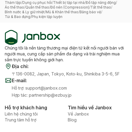
Thảm tập
/
Dụng cụ phục hồi
/
Thiết bị tập tại nhà
/
Đồ tập năng động
/
Áo thể thao
/
Quần thể thao
/
Đồ nén (Compression)
/
Tất thể thao
/
Bình nước & Ly giữ nhiệt
/
Mũ & Khăn thể thao
/
Băng bảo vệ
/
Túi & Bao đựng
/
Phụ kiện tập luyện
Chúng tôi là nền tảng thương mại điện tử kết nối người bán với
người mua, cung cấp sản phẩm đa dạng và trải nghiệm mua
sắm trực tuyến không giới hạn.
Địa chỉ
:
〒136-0082, Japan, Tokyo, Koto-ku, Shinkiba 3-5-6, 5F
E-mail
:
Hỗ trợ
:
support@janbox.com
Hợp tác
:
partnership@ezbuy.jp
Hỗ trợ khách hàng
Tìm hiểu về Janbox
Liên hệ chúng tôi
Về Janbox
Trung tâm hỗ trợ
Blog