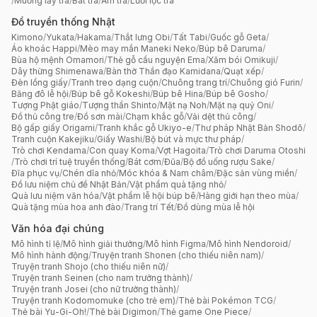
/
Muỗng lấy trà
/
Bát trà
/
Ấm trà
/
Lưới lọc trà
Đồ truyền thống Nhật
Kimono
/
Yukata
/
Hakama
/
Thắt lưng Obi
/
Tất Tabi
/
Guốc gỗ Geta
/
Áo khoác Happi
/
Mèo may mắn Maneki Neko
/
Búp bê Daruma
/
Bùa hộ mệnh Omamori
/
Thẻ gỗ cầu nguyện Ema
/
Xăm bói Omikuji
/
Dây thừng Shimenawa
/
Bàn thờ Thần đạo Kamidana
/
Quạt xếp
/
Đèn lồng giấy
/
Tranh treo dạng cuộn
/
Chuông trang trí
/
Chuông gió Furin
/
Băng đô lễ hội
/
Búp bê gỗ Kokeshi
/
Búp bê Hina
/
Búp bê Gosho
/
Tượng Phật giáo
/
Tượng thần Shinto
/
Mặt nạ Noh
/
Mặt nạ quỷ Oni
/
Đồ thủ công tre
/
Đồ sơn mài
/
Chạm khắc gỗ
/
Vải dệt thủ công
/
Bộ gấp giấy Origami
/
Tranh khắc gỗ Ukiyo-e
/
Thư pháp Nhật Bản Shodō
/
Tranh cuộn Kakejiku
/
Giấy Washi
/
Bộ bút và mực thư pháp
/
Trò chơi Kendama
/
Con quay Koma
/
Vợt Hagoita
/
Trò chơi Daruma Otoshi
/
Trò chơi trí tuệ truyền thống
/
Bát cơm
/
Đũa
/
Bộ đồ uống rượu Sake
/
Đĩa phục vụ
/
Chén dĩa nhỏ
/
Móc khóa & Nam châm
/
Đặc sản vùng miền
/
Đồ lưu niệm chủ đề Nhật Bản
/
Vật phẩm quà tặng nhỏ
/
Quà lưu niệm văn hóa
/
Vật phẩm lễ hội búp bê
/
Hàng giới hạn theo mùa
/
Quà tặng mùa hoa anh đào
/
Trang trí Tết
/
Đồ dùng mùa lễ hội
Văn hóa đại chúng
Mô hình tỉ lệ
/
Mô hình giải thưởng
/
Mô hình Figma
/
Mô hình Nendoroid
/
Mô hình hành động
/
Truyện tranh Shonen (cho thiếu niên nam)
/
Truyện tranh Shojo (cho thiếu niên nữ)
/
Truyện tranh Seinen (cho nam trưởng thành)
/
Truyện tranh Josei (cho nữ trưởng thành)
/
Truyện tranh Kodomomuke (cho trẻ em)
/
Thẻ bài Pokémon TCG
/
Thẻ bài Yu-Gi-Oh!
/
Thẻ bài Digimon
/
Thẻ game One Piece
/