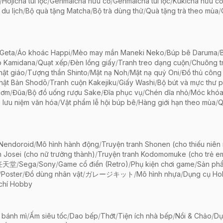
/
Hojicha túi lọc
/
Genmaicha hữu cơ
/
Genmaicha túi lọc
/
Kukicha hữu cơ
 du lịch
/
Bộ quà tặng Matcha
/
Bộ trà dùng thử
/
Quà tặng trà theo mùa
/
Geta
/
Áo khoác Happi
/
Mèo may mắn Maneki Neko
/
Búp bê Daruma
/
o Kamidana
/
Quạt xếp
/
Đèn lồng giấy
/
Tranh treo dạng cuộn
/
Chuông tr
ật giáo
/
Tượng thần Shinto
/
Mặt nạ Noh
/
Mặt nạ quỷ Oni
/
Đồ thủ công 
hật Bản Shodō
/
Tranh cuộn Kakejiku
/
Giấy Washi
/
Bộ bút và mực thư 
cơm
/
Đũa
/
Bộ đồ uống rượu Sake
/
Đĩa phục vụ
/
Chén dĩa nhỏ
/
Móc khóa
 lưu niệm văn hóa
/
Vật phẩm lễ hội búp bê
/
Hàng giới hạn theo mùa
/
Q
 Nendoroid
/
Mô hình hành động
/
Truyện tranh Shonen (cho thiếu niên
h Josei (cho nữ trưởng thành)
/
Truyện tranh Kodomomuke (cho trẻ e
任天堂
/
Sega
/
Sony
/
Game cổ điển (Retro)
/
Phụ kiện chơi game
/
Sản ph
/
Poster
/
Đồ dùng nhân vật
/
ガレージキット
/
Mô hình nhựa
/
Dụng cụ Ho
chí Hobby
 bánh mì
/
Ấm siêu tốc
/
Dao bếp
/
Thớt
/
Tiện ích nhà bếp
/
Nồi & Chảo
/
Dụ