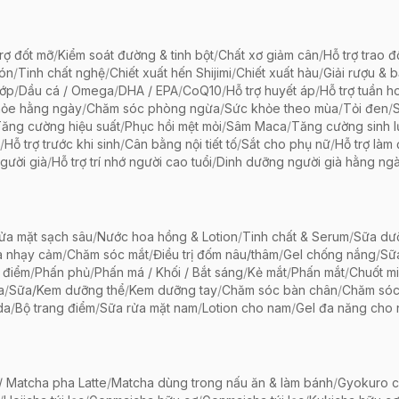
rợ đốt mỡ
/
Kiểm soát đường & tinh bột
/
Chất xơ giảm cân
/
Hỗ trợ trao đ
bón
/
Tinh chất nghệ
/
Chiết xuất hến Shijimi
/
Chiết xuất hàu
/
Giải rượu & 
hớp
/
Dầu cá / Omega
/
DHA / EPA
/
CoQ10
/
Hỗ trợ huyết áp
/
Hỗ trợ tuần h
hỏe hằng ngày
/
Chăm sóc phòng ngừa
/
Sức khỏe theo mùa
/
Tỏi đen
/
ăng cường hiệu suất
/
Phục hồi mệt mỏi
/
Sâm Maca
/
Tăng cường sinh 
/
Hỗ trợ trước khi sinh
/
Cân bằng nội tiết tố
/
Sắt cho phụ nữ
/
Hỗ trợ làm
gười già
/
Hỗ trợ trí nhớ người cao tuổi
/
Dinh dưỡng người già hằng ng
ửa mặt sạch sâu
/
Nước hoa hồng & Lotion
/
Tinh chất & Serum
/
Sữa dưỡ
a nhạy cảm
/
Chăm sóc mắt
/
Điều trị đốm nâu/thâm
/
Gel chống nắng
/
Sữ
 điểm
/
Phấn phủ
/
Phấn má / Khối / Bắt sáng
/
Kẻ mắt
/
Phấn mắt
/
Chuốt mi
a
/
Sữa/Kem dưỡng thể
/
Kem dưỡng tay
/
Chăm sóc bàn chân
/
Chăm só
da
/
Bộ trang điểm
/
Sữa rửa mặt nam
/
Lotion cho nam
/
Gel đa năng cho
 Matcha pha Latte
/
Matcha dùng trong nấu ăn & làm bánh
/
Gyokuro c