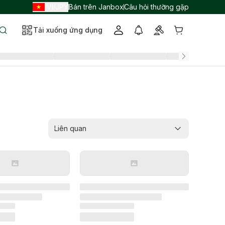
VI
JPY
Bán trên Janbox
Câu hỏi thường gặp
/
/
Tải xuống ứng dụng
Liên quan