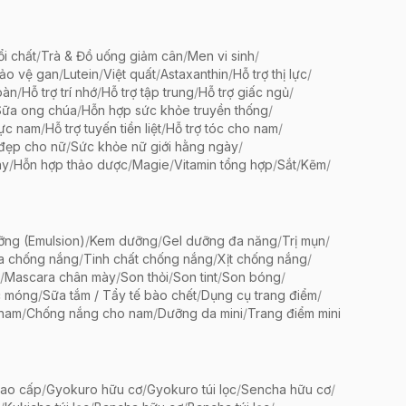
ổi chất
/
Trà & Đồ uống giảm cân
/
Men vi sinh
/
bảo vệ gan
/
Lutein
/
Việt quất
/
Astaxanthin
/
Hỗ trợ thị lực
/
oàn
/
Hỗ trợ trí nhớ
/
Hỗ trợ tập trung
/
Hỗ trợ giấc ngủ
/
Sữa ong chúa
/
Hỗn hợp sức khỏe truyền thống
/
lực nam
/
Hỗ trợ tuyến tiền liệt
/
Hỗ trợ tóc cho nam
/
 đẹp cho nữ
/
Sức khỏe nữ giới hằng ngày
/
ày
/
Hỗn hợp thảo dược
/
Magie
/
Vitamin tổng hợp
/
Sắt
/
Kẽm
/
ng (Emulsion)
/
Kem dưỡng
/
Gel dưỡng đa năng
/
Trị mụn
/
a chống nắng
/
Tinh chất chống nắng
/
Xịt chống nắng
/
/
Mascara chân mày
/
Son thỏi
/
Son tint
/
Son bóng
/
c móng
/
Sữa tắm / Tẩy tế bào chết
/
Dụng cụ trang điểm
/
 nam
/
Chống nắng cho nam
/
Dưỡng da mini
/
Trang điểm mini
ao cấp
/
Gyokuro hữu cơ
/
Gyokuro túi lọc
/
Sencha hữu cơ
/