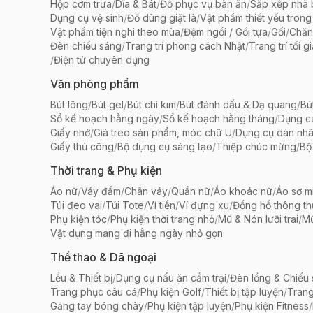
Hộp cơm trưa
/
Dĩa & Bát
/
Đồ phục vụ bàn ăn
/
Sắp xếp nhà
Dụng cụ vệ sinh
/
Đồ dùng giặt là
/
Vật phẩm thiết yếu trong
Vật phẩm tiện nghi theo mùa
/
Đệm ngồi / Gối tựa
/
Gối
/
Chăn
Đèn chiếu sáng
/
Trang trí phong cách Nhật
/
Trang trí tối g
/
Điện tử chuyên dụng
Văn phòng phẩm
Bút lông
/
Bút gel
/
Bút chì kim
/
Bút đánh dấu & Dạ quang
/
Bú
Sổ kế hoạch hằng ngày
/
Sổ kế hoạch hằng tháng
/
Dụng c
Giấy nhớ
/
Giá treo sản phẩm, móc chữ U
/
Dụng cụ dán nh
Giấy thủ công
/
Bộ dụng cụ sáng tạo
/
Thiệp chúc mừng
/
Bộ 
Thời trang & Phụ kiện
Áo nữ
/
Váy đầm
/
Chân váy
/
Quần nữ
/
Áo khoác nữ
/
Áo sơ m
Túi đeo vai
/
Túi Tote
/
Ví tiền
/
Ví đựng xu
/
Đồng hồ thông t
Phụ kiện tóc
/
Phụ kiện thời trang nhỏ
/
Mũ & Nón lưỡi trai
/
Mũ
Vật dụng mang đi hằng ngày nhỏ gọn
Thể thao & Dã ngoại
Lều & Thiết bị
/
Dụng cụ nấu ăn cắm trại
/
Đèn lồng & Chiếu
Trang phục câu cá
/
Phụ kiện Golf
/
Thiết bị tập luyện
/
Trang
Găng tay bóng chày
/
Phụ kiện tập luyện
/
Phụ kiện Fitness
/