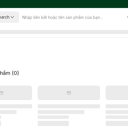
earch
phẩm (
0
)