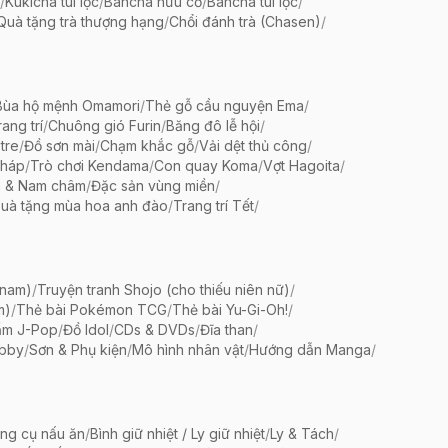
/
Kukicha túi lọc
/
Bancha hữu cơ
/
Bancha túi lọc
/
Quà tặng trà thượng hạng
/
Chổi đánh trà (Chasen)
/
Bùa hộ mệnh Omamori
/
Thẻ gỗ cầu nguyện Ema
/
ang trí
/
Chuông gió Furin
/
Băng đô lễ hội
/
tre
/
Đồ sơn mài
/
Chạm khắc gỗ
/
Vải dệt thủ công
/
pháp
/
Trò chơi Kendama
/
Con quay Koma
/
Vợt Hagoita
/
 & Nam châm
/
Đặc sản vùng miền
/
uà tặng mùa hoa anh đào
/
Trang trí Tết
/
 nam)
/
Truyện tranh Shojo (cho thiếu niên nữ)
/
m)
/
Thẻ bài Pokémon TCG
/
Thẻ bài Yu-Gi-Oh!
/
ẩm J-Pop
/
Đồ Idol
/
CDs & DVDs
/
Đĩa than
/
bby
/
Sơn & Phụ kiện
/
Mô hình nhân vật
/
Hướng dẫn Manga
/
ng cụ nấu ăn
/
Bình giữ nhiệt / Ly giữ nhiệt
/
Ly & Tách
/