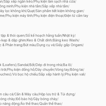
ản
/
Sắp xếp ngăn kéo
/
Phụ kiện làm sạch nhà cửa
/
ông minh
/
Phụ kiện nhà tắm
/
Sắp xếp nhà tắm
/
áy lọc không khí
/
Quạt
/
Sản phẩm tiết kiệm không gian
/
ame
/
Phụ kiện máy tính
/
Phụ kiện điện thoại
/
Điện tử cầm tay
 tập & thói quen
/
Sổ kế hoạch hằng tuần
/
Nhật ký
/
 kẹp & dập ghim
/
Keo & Chất dính
/
Băng keo Washi
/
c & Phân trang
/
Bút màu
/
Dụng cụ vẽ
/
Giấy gấp Origami
/
i (Loafers)
/
Sandal
/
Bốt
/
Dép đi trong nhà
/
Ba lô
/
trời
/
Phụ kiện đồng hồ
/
Dây chuyền
/
Vòng tay
/
Bông tai
/
ouches)
/
Vỏ bọc hộ chiếu
/
Sắp xếp hành lý
/
Phụ kiện vali
/
ện câu cá
/
Cần & Máy câu
/
Hộp lưu trữ & Túi đựng
/
bóng chày
/
Đồ bảo hộ
/
Gậy bóng chày
/
ập năng động
/
Áo thể thao
/
Quần thể thao
/