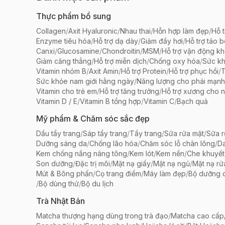
Thực phẩm bổ sung
Collagen
/
Axit Hyaluronic
/
Nhau thai
/
Hỗn hợp làm đẹp
/
Hỗ t
Enzyme tiêu hóa
/
Hỗ trợ dạ dày
/
Giảm đầy hơi
/
Hỗ trợ táo 
Canxi
/
Glucosamine
/
Chondroitin
/
MSM
/
Hỗ trợ vận động k
Giảm căng thẳng
/
Hỗ trợ miễn dịch
/
Chống oxy hóa
/
Sức k
Vitamin nhóm B
/
Axit Amin
/
Hỗ trợ Protein
/
Hỗ trợ phục hồi
/
T
Sức khỏe nam giới hằng ngày
/
Năng lượng cho phái mạnh
Vitamin cho trẻ em
/
Hỗ trợ tăng trưởng
/
Hỗ trợ xương cho n
Vitamin D / E
/
Vitamin B tổng hợp
/
Vitamin C
/
Bạch quả
Mỹ phẩm & Chăm sóc sắc đẹp
Dầu tẩy trang
/
Sáp tẩy trang
/
Tẩy trang
/
Sữa rửa mặt
/
Sữa r
Dưỡng sáng da
/
Chống lão hóa
/
Chăm sóc lỗ chân lông
/
D
Kem chống nắng nâng tông
/
Kem lót
/
Kem nền
/
Che khuyết
Son dưỡng
/
Đặc trị môi
/
Mặt nạ giấy
/
Mặt nạ ngủ
/
Mặt nạ rử
Mút & Bông phấn
/
Cọ trang điểm
/
Máy làm đẹp
/
Bộ dưỡng 
/
Bộ dùng thử
/
Bộ du lịch
Trà Nhật Bản
Matcha thượng hạng dùng trong trà đạo
/
Matcha cao cấp/