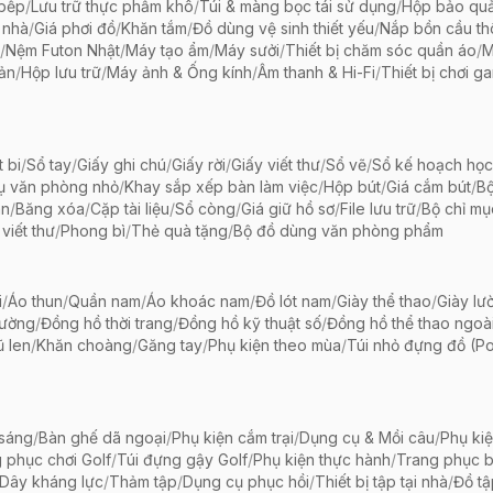
 bếp
/
Lưu trữ thực phẩm khô
/
Túi & màng bọc tái sử dụng
/
Hộp bảo qu
 nhà
/
Giá phơi đồ
/
Khăn tắm
/
Đồ dùng vệ sinh thiết yếu
/
Nắp bồn cầu th
/
Nệm Futon Nhật
/
Máy tạo ẩm
/
Máy sưởi
/
Thiết bị chăm sóc quần áo
/
M
iản
/
Hộp lưu trữ
/
Máy ảnh & Ống kính
/
Âm thanh & Hi-Fi
/
Thiết bị chơi g
t bi
/
Sổ tay
/
Giấy ghi chú
/
Giấy rời
/
Giấy viết thư
/
Sổ vẽ
/
Sổ kế hoạch học
ụ văn phòng nhỏ
/
Khay sắp xếp bàn làm việc
/
Hộp bút
/
Giá cắm bút
/
Bộ
ãn
/
Băng xóa
/
Cặp tài liệu
/
Sổ còng
/
Giá giữ hồ sơ
/
File lưu trữ
/
Bộ chỉ mụ
viết thư
/
Phong bì
/
Thẻ quà tặng
/
Bộ đồ dùng văn phòng phẩm
i
/
Áo thun
/
Quần nam
/
Áo khoác nam
/
Đồ lót nam
/
Giày thể thao
/
Giày lườ
hường
/
Đồng hồ thời trang
/
Đồng hồ kỹ thuật số
/
Đồng hồ thể thao ngoài 
 len
/
Khăn choàng
/
Găng tay
/
Phụ kiện theo mùa
/
Túi nhỏ đựng đồ (P
 sáng
/
Bàn ghế dã ngoại
/
Phụ kiện cắm trại
/
Dụng cụ & Mồi câu
/
Phụ ki
 phục chơi Golf
/
Túi đựng gậy Golf
/
Phụ kiện thực hành
/
Trang phục 
Dây kháng lực
/
Thảm tập
/
Dụng cụ phục hồi
/
Thiết bị tập tại nhà
/
Đồ t