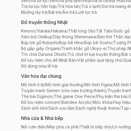
Sencha túi lọc
/
Sencha pha lạnh
/
Hojicha lá rời
/
Bột Hojicha
Trà túi lọc hỗn hợp
/
Trà hòa tan
/
Trà ủ lạnh
/
Gói trà mang đi
Muỗng lấy trà
/
Bát trà
/
Ấm trà
/
Lưới lọc trà
Đồ truyền thống Nhật
Kimono
/
Yukata
/
Hakama
/
Thắt lưng Obi
/
Tất Tabi
/
Guốc gỗ 
Xăm bói Omikuji
/
Dây thừng Shimenawa
/
Bàn thờ Thần đạ
Búp bê gỗ Kokeshi
/
Búp bê Hina
/
Búp bê Gosho
/
Tượng Ph
Bộ gấp giấy Origami
/
Tranh khắc gỗ Ukiyo-e
/
Thư pháp N
Trò chơi Daruma Otoshi
/
Trò chơi trí tuệ truyền thống
/
Bát 
Đồ lưu niệm chủ đề Nhật Bản
/
Vật phẩm quà tặng nhỏ
/
Quà
Đồ dùng mùa lễ hội
Văn hóa đại chúng
Mô hình tỉ lệ
/
Mô hình giải thưởng
/
Mô hình Figma
/
Mô hình
Truyện tranh Seinen (cho nam trưởng thành)
/
Truyện tran
Thẻ bài Digimon
/
Thẻ game One Piece
/
Phụ kiện thẻ bài
/
Đồ lưu niệm concert
/
Standee Acrylic
/
Móc khóa
/
Huy hiệu
Sách ảnh Idol
/
Sách sưu tầm
/
Sách nghệ thuật Anime
/
Tạp 
Nhà cửa & Nhà bếp
Nồi cơm điện
/
Máy pha cà phê
/
Thiết bị bếp nhỏ
/
Lò nướng