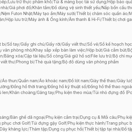
 bếp
/
Lưu trữ thực phẩm khô
/
Túi & màng bọc tái sử dụng
/
Hộp bảo qu
 nhà
/
Giá phơi đồ
/
Khăn tắm
/
Đồ dùng vệ sinh thiết yếu
/
Nắp bồn cầu th
/
Nệm Futon Nhật
/
Máy tạo ẩm
/
Máy sưởi
/
Thiết bị chăm sóc quần áo
/
M
iản
/
Hộp lưu trữ
/
Máy ảnh & Ống kính
/
Âm thanh & Hi-Fi
/
Thiết bị chơi g
t bi
/
Sổ tay
/
Giấy ghi chú
/
Giấy rời
/
Giấy viết thư
/
Sổ vẽ
/
Sổ kế hoạch học
ụ văn phòng nhỏ
/
Khay sắp xếp bàn làm việc
/
Hộp bút
/
Giá cắm bút
/
Bộ
ãn
/
Băng xóa
/
Cặp tài liệu
/
Sổ còng
/
Giá giữ hồ sơ
/
File lưu trữ
/
Bộ chỉ mụ
viết thư
/
Phong bì
/
Thẻ quà tặng
/
Bộ đồ dùng văn phòng phẩm
i
/
Áo thun
/
Quần nam
/
Áo khoác nam
/
Đồ lót nam
/
Giày thể thao
/
Giày lườ
hường
/
Đồng hồ thời trang
/
Đồng hồ kỹ thuật số
/
Đồng hồ thể thao ngoài 
 len
/
Khăn choàng
/
Găng tay
/
Phụ kiện theo mùa
/
Túi nhỏ đựng đồ (P
 sáng
/
Bàn ghế dã ngoại
/
Phụ kiện cắm trại
/
Dụng cụ & Mồi câu
/
Phụ ki
 phục chơi Golf
/
Túi đựng gậy Golf
/
Phụ kiện thực hành
/
Trang phục 
Dây kháng lực
/
Thảm tập
/
Dụng cụ phục hồi
/
Thiết bị tập tại nhà
/
Đồ t