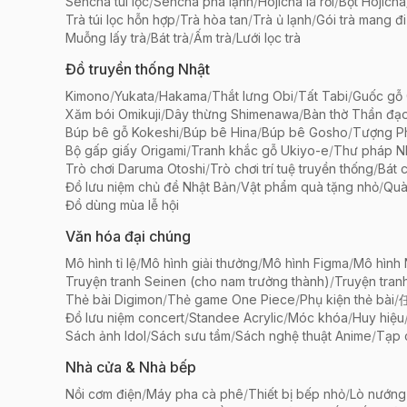
Sencha túi lọc
/
Sencha pha lạnh
/
Hojicha lá rời
/
Bột Hojicha
Trà túi lọc hỗn hợp
/
Trà hòa tan
/
Trà ủ lạnh
/
Gói trà mang đi
Muỗng lấy trà
/
Bát trà
/
Ấm trà
/
Lưới lọc trà
Đồ truyền thống Nhật
Kimono
/
Yukata
/
Hakama
/
Thắt lưng Obi
/
Tất Tabi
/
Guốc gỗ 
Xăm bói Omikuji
/
Dây thừng Shimenawa
/
Bàn thờ Thần đạ
Búp bê gỗ Kokeshi
/
Búp bê Hina
/
Búp bê Gosho
/
Tượng Ph
Bộ gấp giấy Origami
/
Tranh khắc gỗ Ukiyo-e
/
Thư pháp N
Trò chơi Daruma Otoshi
/
Trò chơi trí tuệ truyền thống
/
Bát 
Đồ lưu niệm chủ đề Nhật Bản
/
Vật phẩm quà tặng nhỏ
/
Quà
Đồ dùng mùa lễ hội
Văn hóa đại chúng
Mô hình tỉ lệ
/
Mô hình giải thưởng
/
Mô hình Figma
/
Mô hình
Truyện tranh Seinen (cho nam trưởng thành)
/
Truyện tran
Thẻ bài Digimon
/
Thẻ game One Piece
/
Phụ kiện thẻ bài
/
Đồ lưu niệm concert
/
Standee Acrylic
/
Móc khóa
/
Huy hiệu
Sách ảnh Idol
/
Sách sưu tầm
/
Sách nghệ thuật Anime
/
Tạp 
Nhà cửa & Nhà bếp
Nồi cơm điện
/
Máy pha cà phê
/
Thiết bị bếp nhỏ
/
Lò nướng