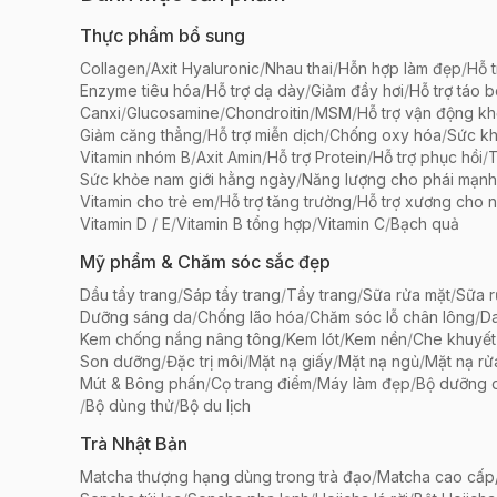
Thực phẩm bổ sung
Collagen
/
Axit Hyaluronic
/
Nhau thai
/
Hỗn hợp làm đẹp
/
Hỗ t
Enzyme tiêu hóa
/
Hỗ trợ dạ dày
/
Giảm đầy hơi
/
Hỗ trợ táo 
Canxi
/
Glucosamine
/
Chondroitin
/
MSM
/
Hỗ trợ vận động k
Giảm căng thẳng
/
Hỗ trợ miễn dịch
/
Chống oxy hóa
/
Sức k
Vitamin nhóm B
/
Axit Amin
/
Hỗ trợ Protein
/
Hỗ trợ phục hồi
/
T
Sức khỏe nam giới hằng ngày
/
Năng lượng cho phái mạnh
Vitamin cho trẻ em
/
Hỗ trợ tăng trưởng
/
Hỗ trợ xương cho n
Vitamin D / E
/
Vitamin B tổng hợp
/
Vitamin C
/
Bạch quả
Mỹ phẩm & Chăm sóc sắc đẹp
Dầu tẩy trang
/
Sáp tẩy trang
/
Tẩy trang
/
Sữa rửa mặt
/
Sữa r
Dưỡng sáng da
/
Chống lão hóa
/
Chăm sóc lỗ chân lông
/
D
Kem chống nắng nâng tông
/
Kem lót
/
Kem nền
/
Che khuyết
Son dưỡng
/
Đặc trị môi
/
Mặt nạ giấy
/
Mặt nạ ngủ
/
Mặt nạ rử
Mút & Bông phấn
/
Cọ trang điểm
/
Máy làm đẹp
/
Bộ dưỡng 
/
Bộ dùng thử
/
Bộ du lịch
Trà Nhật Bản
Matcha thượng hạng dùng trong trà đạo
/
Matcha cao cấp/