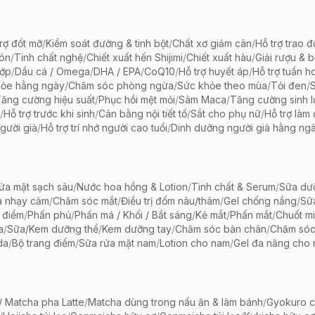
rợ đốt mỡ
/
Kiểm soát đường & tinh bột
/
Chất xơ giảm cân
/
Hỗ trợ trao đ
bón
/
Tinh chất nghệ
/
Chiết xuất hến Shijimi
/
Chiết xuất hàu
/
Giải rượu & 
hớp
/
Dầu cá / Omega
/
DHA / EPA
/
CoQ10
/
Hỗ trợ huyết áp
/
Hỗ trợ tuần h
hỏe hằng ngày
/
Chăm sóc phòng ngừa
/
Sức khỏe theo mùa
/
Tỏi đen
/
ăng cường hiệu suất
/
Phục hồi mệt mỏi
/
Sâm Maca
/
Tăng cường sinh 
/
Hỗ trợ trước khi sinh
/
Cân bằng nội tiết tố
/
Sắt cho phụ nữ
/
Hỗ trợ làm
gười già
/
Hỗ trợ trí nhớ người cao tuổi
/
Dinh dưỡng người già hằng ng
ửa mặt sạch sâu
/
Nước hoa hồng & Lotion
/
Tinh chất & Serum
/
Sữa dưỡ
a nhạy cảm
/
Chăm sóc mắt
/
Điều trị đốm nâu/thâm
/
Gel chống nắng
/
Sữ
 điểm
/
Phấn phủ
/
Phấn má / Khối / Bắt sáng
/
Kẻ mắt
/
Phấn mắt
/
Chuốt mi
a
/
Sữa/Kem dưỡng thể
/
Kem dưỡng tay
/
Chăm sóc bàn chân
/
Chăm só
da
/
Bộ trang điểm
/
Sữa rửa mặt nam
/
Lotion cho nam
/
Gel đa năng cho
 Matcha pha Latte
/
Matcha dùng trong nấu ăn & làm bánh
/
Gyokuro c