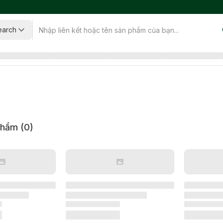
earch
phẩm (
0
)