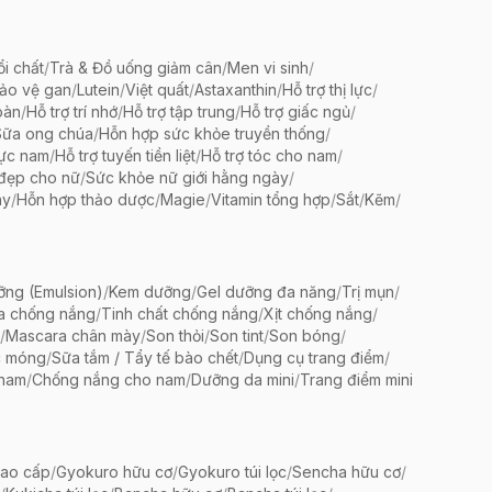
ổi chất
/
Trà & Đồ uống giảm cân
/
Men vi sinh
/
bảo vệ gan
/
Lutein
/
Việt quất
/
Astaxanthin
/
Hỗ trợ thị lực
/
oàn
/
Hỗ trợ trí nhớ
/
Hỗ trợ tập trung
/
Hỗ trợ giấc ngủ
/
Sữa ong chúa
/
Hỗn hợp sức khỏe truyền thống
/
lực nam
/
Hỗ trợ tuyến tiền liệt
/
Hỗ trợ tóc cho nam
/
 đẹp cho nữ
/
Sức khỏe nữ giới hằng ngày
/
ày
/
Hỗn hợp thảo dược
/
Magie
/
Vitamin tổng hợp
/
Sắt
/
Kẽm
/
ng (Emulsion)
/
Kem dưỡng
/
Gel dưỡng đa năng
/
Trị mụn
/
a chống nắng
/
Tinh chất chống nắng
/
Xịt chống nắng
/
/
Mascara chân mày
/
Son thỏi
/
Son tint
/
Son bóng
/
c móng
/
Sữa tắm / Tẩy tế bào chết
/
Dụng cụ trang điểm
/
 nam
/
Chống nắng cho nam
/
Dưỡng da mini
/
Trang điểm mini
ao cấp
/
Gyokuro hữu cơ
/
Gyokuro túi lọc
/
Sencha hữu cơ
/