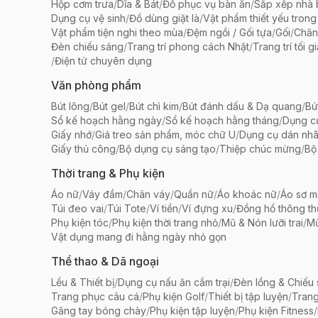
Hộp cơm trưa
/
Dĩa & Bát
/
Đồ phục vụ bàn ăn
/
Sắp xếp nhà
Dụng cụ vệ sinh
/
Đồ dùng giặt là
/
Vật phẩm thiết yếu trong
Vật phẩm tiện nghi theo mùa
/
Đệm ngồi / Gối tựa
/
Gối
/
Chăn
Đèn chiếu sáng
/
Trang trí phong cách Nhật
/
Trang trí tối g
/
Điện tử chuyên dụng
Văn phòng phẩm
Bút lông
/
Bút gel
/
Bút chì kim
/
Bút đánh dấu & Dạ quang
/
Bú
Sổ kế hoạch hằng ngày
/
Sổ kế hoạch hằng tháng
/
Dụng c
Giấy nhớ
/
Giá treo sản phẩm, móc chữ U
/
Dụng cụ dán nh
Giấy thủ công
/
Bộ dụng cụ sáng tạo
/
Thiệp chúc mừng
/
Bộ 
Thời trang & Phụ kiện
Áo nữ
/
Váy đầm
/
Chân váy
/
Quần nữ
/
Áo khoác nữ
/
Áo sơ m
Túi đeo vai
/
Túi Tote
/
Ví tiền
/
Ví đựng xu
/
Đồng hồ thông t
Phụ kiện tóc
/
Phụ kiện thời trang nhỏ
/
Mũ & Nón lưỡi trai
/
Mũ
Vật dụng mang đi hằng ngày nhỏ gọn
Thể thao & Dã ngoại
Lều & Thiết bị
/
Dụng cụ nấu ăn cắm trại
/
Đèn lồng & Chiếu
Trang phục câu cá
/
Phụ kiện Golf
/
Thiết bị tập luyện
/
Trang
Găng tay bóng chày
/
Phụ kiện tập luyện
/
Phụ kiện Fitness
/