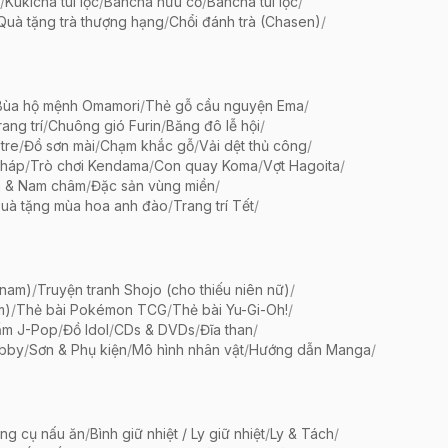
/
Kukicha túi lọc
/
Bancha hữu cơ
/
Bancha túi lọc
/
Quà tặng trà thượng hạng
/
Chổi đánh trà (Chasen)
/
Bùa hộ mệnh Omamori
/
Thẻ gỗ cầu nguyện Ema
/
ang trí
/
Chuông gió Furin
/
Băng đô lễ hội
/
tre
/
Đồ sơn mài
/
Chạm khắc gỗ
/
Vải dệt thủ công
/
pháp
/
Trò chơi Kendama
/
Con quay Koma
/
Vợt Hagoita
/
 & Nam châm
/
Đặc sản vùng miền
/
uà tặng mùa hoa anh đào
/
Trang trí Tết
/
 nam)
/
Truyện tranh Shojo (cho thiếu niên nữ)
/
m)
/
Thẻ bài Pokémon TCG
/
Thẻ bài Yu-Gi-Oh!
/
ẩm J-Pop
/
Đồ Idol
/
CDs & DVDs
/
Đĩa than
/
bby
/
Sơn & Phụ kiện
/
Mô hình nhân vật
/
Hướng dẫn Manga
/
ng cụ nấu ăn
/
Bình giữ nhiệt / Ly giữ nhiệt
/
Ly & Tách
/