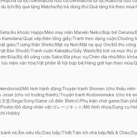
/
Hojicha túi lọc
/
Genmaicha hữu cơ
/
Genmaicha túi lọc
/
Kukicha hữu cơ
 du lịch
/
Bộ quà tặng Matcha
/
Bộ trà dùng thử
/
Quà tặng trà theo mùa
/
Geta
/
Áo khoác Happi
/
Mèo may mắn Maneki Neko
/
Búp bê Daruma
/
o Kamidana
/
Quạt xếp
/
Đèn lồng giấy
/
Tranh treo dạng cuộn
/
Chuông tr
ật giáo
/
Tượng thần Shinto
/
Mặt nạ Noh
/
Mặt nạ quỷ Oni
/
Đồ thủ công 
hật Bản Shodō
/
Tranh cuộn Kakejiku
/
Giấy Washi
/
Bộ bút và mực thư 
cơm
/
Đũa
/
Bộ đồ uống rượu Sake
/
Đĩa phục vụ
/
Chén dĩa nhỏ
/
Móc khóa
 lưu niệm văn hóa
/
Vật phẩm lễ hội búp bê
/
Hàng giới hạn theo mùa
/
Q
 Nendoroid
/
Mô hình hành động
/
Truyện tranh Shonen (cho thiếu niên
h Josei (cho nữ trưởng thành)
/
Truyện tranh Kodomomuke (cho trẻ e
任天堂
/
Sega
/
Sony
/
Game cổ điển (Retro)
/
Phụ kiện chơi game
/
Sản ph
/
Poster
/
Đồ dùng nhân vật
/
ガレージキット
/
Mô hình nhựa
/
Dụng cụ Ho
chí Hobby
 bánh mì
/
Ấm siêu tốc
/
Dao bếp
/
Thớt
/
Tiện ích nhà bếp
/
Nồi & Chảo
/
Dụ