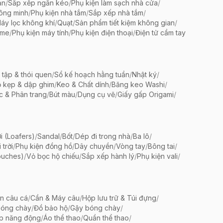
ản
/
Sắp xếp ngăn kéo
/
Phụ kiện làm sạch nhà cửa
/
ông minh
/
Phụ kiện nhà tắm
/
Sắp xếp nhà tắm
/
áy lọc không khí
/
Quạt
/
Sản phẩm tiết kiệm không gian
/
ame
/
Phụ kiện máy tính
/
Phụ kiện điện thoại
/
Điện tử cầm tay
 tập & thói quen
/
Sổ kế hoạch hằng tuần
/
Nhật ký
/
 kẹp & dập ghim
/
Keo & Chất dính
/
Băng keo Washi
/
c & Phân trang
/
Bút màu
/
Dụng cụ vẽ
/
Giấy gấp Origami
/
i (Loafers)
/
Sandal
/
Bốt
/
Dép đi trong nhà
/
Ba lô
/
trời
/
Phụ kiện đồng hồ
/
Dây chuyền
/
Vòng tay
/
Bông tai
/
ouches)
/
Vỏ bọc hộ chiếu
/
Sắp xếp hành lý
/
Phụ kiện vali
/
ện câu cá
/
Cần & Máy câu
/
Hộp lưu trữ & Túi đựng
/
bóng chày
/
Đồ bảo hộ
/
Gậy bóng chày
/
ập năng động
/
Áo thể thao
/
Quần thể thao
/