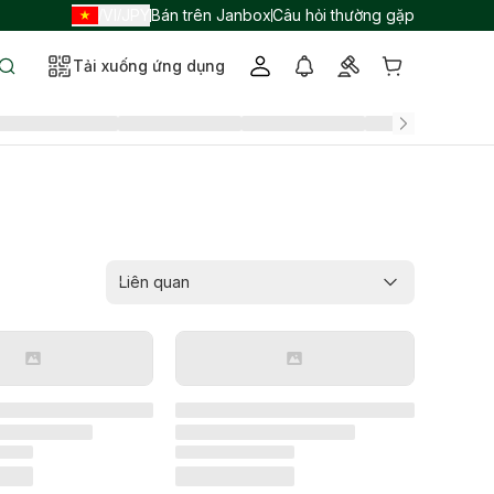
VI
JPY
Bán trên Janbox
Câu hỏi thường gặp
/
/
Tải xuống ứng dụng
Liên quan