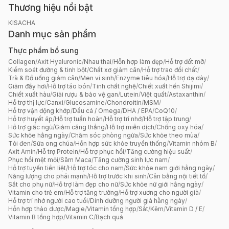
Thương hiệu nổi bật
KISACHA
Danh mục sản phẩm
Thực phẩm bổ sung
Collagen
/
Axit Hyaluronic
/
Nhau thai
/
Hỗn hợp làm đẹp
/
Hỗ trợ đốt mỡ
/
Kiểm soát đường & tinh bột
/
Chất xơ giảm cân
/
Hỗ trợ trao đổi chất
/
Trà & Đồ uống giảm cân
/
Men vi sinh
/
Enzyme tiêu hóa
/
Hỗ trợ dạ dày
/
Giảm đầy hơi
/
Hỗ trợ táo bón
/
Tinh chất nghệ
/
Chiết xuất hến Shijimi
/
Chiết xuất hàu
/
Giải rượu & bảo vệ gan
/
Lutein
/
Việt quất
/
Astaxanthin
/
Hỗ trợ thị lực
/
Canxi
/
Glucosamine
/
Chondroitin
/
MSM
/
Hỗ trợ vận động khớp
/
Dầu cá / Omega
/
DHA / EPA
/
CoQ10
/
Hỗ trợ huyết áp
/
Hỗ trợ tuần hoàn
/
Hỗ trợ trí nhớ
/
Hỗ trợ tập trung
/
Hỗ trợ giấc ngủ
/
Giảm căng thẳng
/
Hỗ trợ miễn dịch
/
Chống oxy hóa
/
Sức khỏe hằng ngày
/
Chăm sóc phòng ngừa
/
Sức khỏe theo mùa
/
Tỏi đen
/
Sữa ong chúa
/
Hỗn hợp sức khỏe truyền thống
/
Vitamin nhóm B
/
Axit Amin
/
Hỗ trợ Protein
/
Hỗ trợ phục hồi
/
Tăng cường hiệu suất
/
Phục hồi mệt mỏi
/
Sâm Maca
/
Tăng cường sinh lực nam
/
Hỗ trợ tuyến tiền liệt
/
Hỗ trợ tóc cho nam
/
Sức khỏe nam giới hằng ngày
/
Năng lượng cho phái mạnh
/
Hỗ trợ trước khi sinh
/
Cân bằng nội tiết tố
/
Sắt cho phụ nữ
/
Hỗ trợ làm đẹp cho nữ
/
Sức khỏe nữ giới hằng ngày
/
Vitamin cho trẻ em
/
Hỗ trợ tăng trưởng
/
Hỗ trợ xương cho người già
/
Hỗ trợ trí nhớ người cao tuổi
/
Dinh dưỡng người già hằng ngày
/
Hỗn hợp thảo dược
/
Magie
/
Vitamin tổng hợp
/
Sắt
/
Kẽm
/
Vitamin D / E
/
Vitamin B tổng hợp
/
Vitamin C
/
Bạch quả