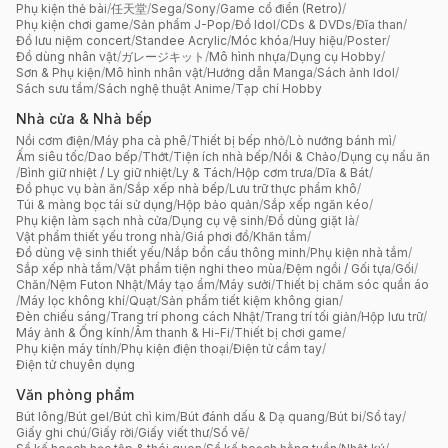
Phụ kiện thẻ bài
/
任天堂
/
Sega
/
Sony
/
Game cổ điển (Retro)
/
Phụ kiện chơi game
/
Sản phẩm J-Pop
/
Đồ Idol
/
CDs & DVDs
/
Đĩa than
/
Đồ lưu niệm concert
/
Standee Acrylic
/
Móc khóa
/
Huy hiệu
/
Poster
/
Đồ dùng nhân vật
/
ガレージキット
/
Mô hình nhựa
/
Dụng cụ Hobby
/
Sơn & Phụ kiện
/
Mô hình nhân vật
/
Hướng dẫn Manga
/
Sách ảnh Idol
/
Sách sưu tầm
/
Sách nghệ thuật Anime
/
Tạp chí Hobby
Nhà cửa & Nhà bếp
Nồi cơm điện
/
Máy pha cà phê
/
Thiết bị bếp nhỏ
/
Lò nướng bánh mì
/
Ấm siêu tốc
/
Dao bếp
/
Thớt
/
Tiện ích nhà bếp
/
Nồi & Chảo
/
Dụng cụ nấu ăn
/
Bình giữ nhiệt / Ly giữ nhiệt
/
Ly & Tách
/
Hộp cơm trưa
/
Dĩa & Bát
/
Đồ phục vụ bàn ăn
/
Sắp xếp nhà bếp
/
Lưu trữ thực phẩm khô
/
Túi & màng bọc tái sử dụng
/
Hộp bảo quản
/
Sắp xếp ngăn kéo
/
Phụ kiện làm sạch nhà cửa
/
Dụng cụ vệ sinh
/
Đồ dùng giặt là
/
Vật phẩm thiết yếu trong nhà
/
Giá phơi đồ
/
Khăn tắm
/
Đồ dùng vệ sinh thiết yếu
/
Nắp bồn cầu thông minh
/
Phụ kiện nhà tắm
/
Sắp xếp nhà tắm
/
Vật phẩm tiện nghi theo mùa
/
Đệm ngồi / Gối tựa
/
Gối
/
Chăn
/
Nệm Futon Nhật
/
Máy tạo ẩm
/
Máy sưởi
/
Thiết bị chăm sóc quần áo
/
Máy lọc không khí
/
Quạt
/
Sản phẩm tiết kiệm không gian
/
Đèn chiếu sáng
/
Trang trí phong cách Nhật
/
Trang trí tối giản
/
Hộp lưu trữ
/
Máy ảnh & Ống kính
/
Âm thanh & Hi-Fi
/
Thiết bị chơi game
/
Phụ kiện máy tính
/
Phụ kiện điện thoại
/
Điện tử cầm tay
/
Điện tử chuyên dụng
Văn phòng phẩm
Bút lông
/
Bút gel
/
Bút chì kim
/
Bút đánh dấu & Dạ quang
/
Bút bi
/
Sổ tay
/
Giấy ghi chú
/
Giấy rời
/
Giấy viết thư
/
Sổ vẽ
/