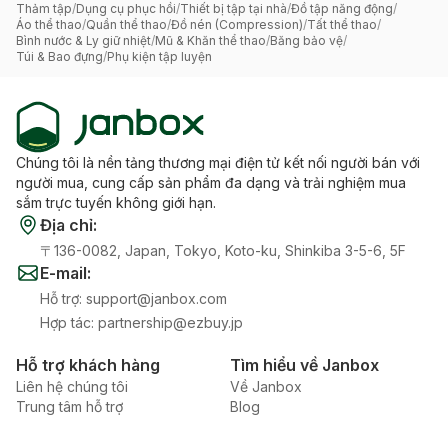
Thảm tập
/
Dụng cụ phục hồi
/
Thiết bị tập tại nhà
/
Đồ tập năng động
/
Áo thể thao
/
Quần thể thao
/
Đồ nén (Compression)
/
Tất thể thao
/
Bình nước & Ly giữ nhiệt
/
Mũ & Khăn thể thao
/
Băng bảo vệ
/
Túi & Bao đựng
/
Phụ kiện tập luyện
Chúng tôi là nền tảng thương mại điện tử kết nối người bán với
người mua, cung cấp sản phẩm đa dạng và trải nghiệm mua
sắm trực tuyến không giới hạn.
Địa chỉ
:
〒136-0082, Japan, Tokyo, Koto-ku, Shinkiba 3-5-6, 5F
E-mail
:
Hỗ trợ
:
support@janbox.com
Hợp tác
:
partnership@ezbuy.jp
Hỗ trợ khách hàng
Tìm hiểu về Janbox
Liên hệ chúng tôi
Về Janbox
Trung tâm hỗ trợ
Blog