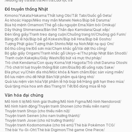
/
Muỗng lấy trà
/
Bát trà
/
Ấm trà
/
Lưới lọc trà
Đồ truyền thống Nhật
Kimono
/
Yukata
/
Hakama
/
Thắt lưng Obi
/
Tất Tabi
/
Guốc gỗ Geta
/
Áo khoác Happi
/
Mèo may mắn Maneki Neko
/
Búp bê Daruma
/
Bùa hộ mệnh Omamori
/
Thẻ gỗ cầu nguyện Ema
/
Xăm bói Omikuji
/
Dây thừng Shimenawa
/
Bàn thờ Thần đạo Kamidana
/
Quạt xếp
/
Đèn lồng giấy
/
Tranh treo dạng cuộn
/
Chuông trang trí
/
Chuông gió Furin
/
Băng đô lễ hội
/
Búp bê gỗ Kokeshi
/
Búp bê Hina
/
Búp bê Gosho
/
Tượng Phật giáo
/
Tượng thần Shinto
/
Mặt nạ Noh
/
Mặt nạ quỷ Oni
/
Đồ thủ công tre
/
Đồ sơn mài
/
Chạm khắc gỗ
/
Vải dệt thủ công
/
Bộ gấp giấy Origami
/
Tranh khắc gỗ Ukiyo-e
/
Thư pháp Nhật Bản Shodō
/
Tranh cuộn Kakejiku
/
Giấy Washi
/
Bộ bút và mực thư pháp
/
Trò chơi Kendama
/
Con quay Koma
/
Vợt Hagoita
/
Trò chơi Daruma Otoshi
/
Trò chơi trí tuệ truyền thống
/
Bát cơm
/
Đũa
/
Bộ đồ uống rượu Sake
/
Đĩa phục vụ
/
Chén dĩa nhỏ
/
Móc khóa & Nam châm
/
Đặc sản vùng miền
/
Đồ lưu niệm chủ đề Nhật Bản
/
Vật phẩm quà tặng nhỏ
/
Quà lưu niệm văn hóa
/
Vật phẩm lễ hội búp bê
/
Hàng giới hạn theo mùa
/
Quà tặng mùa hoa anh đào
/
Trang trí Tết
/
Đồ dùng mùa lễ hội
Văn hóa đại chúng
Mô hình tỉ lệ
/
Mô hình giải thưởng
/
Mô hình Figma
/
Mô hình Nendoroid
/
Mô hình hành động
/
Truyện tranh Shonen (cho thiếu niên nam)
/
Truyện tranh Shojo (cho thiếu niên nữ)
/
Truyện tranh Seinen (cho nam trưởng thành)
/
Truyện tranh Josei (cho nữ trưởng thành)
/
Truyện tranh Kodomomuke (cho trẻ em)
/
Thẻ bài Pokémon TCG
/
Thẻ bài Yu-Gi-Oh!
/
Thẻ bài Digimon
/
Thẻ game One Piece
/