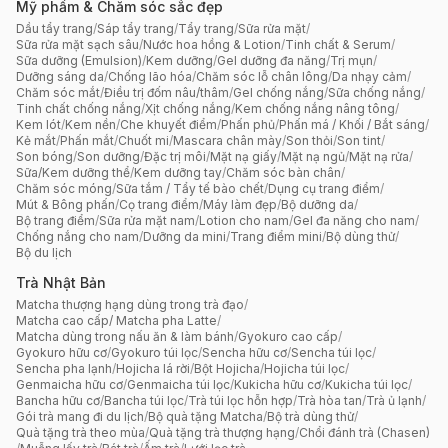
Mỹ phẩm & Chăm sóc sắc đẹp
Dầu tẩy trang
/
Sáp tẩy trang
/
Tẩy trang
/
Sữa rửa mặt
/
Sữa rửa mặt sạch sâu
/
Nước hoa hồng & Lotion
/
Tinh chất & Serum
/
Sữa dưỡng (Emulsion)
/
Kem dưỡng
/
Gel dưỡng đa năng
/
Trị mụn
/
Dưỡng sáng da
/
Chống lão hóa
/
Chăm sóc lỗ chân lông
/
Da nhạy cảm
/
Chăm sóc mắt
/
Điều trị đốm nâu/thâm
/
Gel chống nắng
/
Sữa chống nắng
/
Tinh chất chống nắng
/
Xịt chống nắng
/
Kem chống nắng nâng tông
/
Kem lót
/
Kem nền
/
Che khuyết điểm
/
Phấn phủ
/
Phấn má / Khối / Bắt sáng
/
Kẻ mắt
/
Phấn mắt
/
Chuốt mi
/
Mascara chân mày
/
Son thỏi
/
Son tint
/
Son bóng
/
Son dưỡng
/
Đặc trị môi
/
Mặt nạ giấy
/
Mặt nạ ngủ
/
Mặt nạ rửa
/
Sữa/Kem dưỡng thể
/
Kem dưỡng tay
/
Chăm sóc bàn chân
/
Chăm sóc móng
/
Sữa tắm / Tẩy tế bào chết
/
Dụng cụ trang điểm
/
Mút & Bông phấn
/
Cọ trang điểm
/
Máy làm đẹp
/
Bộ dưỡng da
/
Bộ trang điểm
/
Sữa rửa mặt nam
/
Lotion cho nam
/
Gel đa năng cho nam
/
Chống nắng cho nam
/
Dưỡng da mini
/
Trang điểm mini
/
Bộ dùng thử
/
Bộ du lịch
Trà Nhật Bản
Matcha thượng hạng dùng trong trà đạo
/
Matcha cao cấp/ Matcha pha Latte
/
Matcha dùng trong nấu ăn & làm bánh
/
Gyokuro cao cấp
/
Gyokuro hữu cơ
/
Gyokuro túi lọc
/
Sencha hữu cơ
/
Sencha túi lọc
/
Sencha pha lạnh
/
Hojicha lá rời
/
Bột Hojicha
/
Hojicha túi lọc
/
Genmaicha hữu cơ
/
Genmaicha túi lọc
/
Kukicha hữu cơ
/
Kukicha túi lọc
/
Bancha hữu cơ
/
Bancha túi lọc
/
Trà túi lọc hỗn hợp
/
Trà hòa tan
/
Trà ủ lạnh
/
Gói trà mang đi du lịch
/
Bộ quà tặng Matcha
/
Bộ trà dùng thử
/
Quà tặng trà theo mùa
/
Quà tặng trà thượng hạng
/
Chổi đánh trà (Chasen)