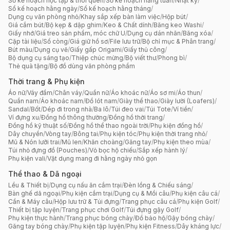
Sổ kế hoạch học tập & thói quen
/
Sổ kế hoạch hằng tuần
/
Nhật ký
/
Sổ kế hoạch hằng ngày
/
Sổ kế hoạch hằng tháng
/
Dụng cụ văn phòng nhỏ
/
Khay sắp xếp bàn làm việc
/
Hộp bút
/
Giá cắm bút
/
Bộ kẹp & dập ghim
/
Keo & Chất dính
/
Băng keo Washi
/
Giấy nhớ
/
Giá treo sản phẩm, móc chữ U
/
Dụng cụ dán nhãn
/
Băng xóa
/
Cặp tài liệu
/
Sổ còng
/
Giá giữ hồ sơ
/
File lưu trữ
/
Bộ chỉ mục & Phân trang
/
Bút màu
/
Dụng cụ vẽ
/
Giấy gấp Origami
/
Giấy thủ công
/
Bộ dụng cụ sáng tạo
/
Thiệp chúc mừng
/
Bộ viết thư
/
Phong bì
/
Thẻ quà tặng
/
Bộ đồ dùng văn phòng phẩm
Thời trang & Phụ kiện
Áo nữ
/
Váy đầm
/
Chân váy
/
Quần nữ
/
Áo khoác nữ
/
Áo sơ mi
/
Áo thun
/
Quần nam
/
Áo khoác nam
/
Đồ lót nam
/
Giày thể thao
/
Giày lười (Loafers)
/
Sandal
/
Bốt
/
Dép đi trong nhà
/
Ba lô
/
Túi đeo vai
/
Túi Tote
/
Ví tiền
/
Ví đựng xu
/
Đồng hồ thông thường
/
Đồng hồ thời trang
/
Đồng hồ kỹ thuật số
/
Đồng hồ thể thao ngoài trời
/
Phụ kiện đồng hồ
/
Dây chuyền
/
Vòng tay
/
Bông tai
/
Phụ kiện tóc
/
Phụ kiện thời trang nhỏ
/
Mũ & Nón lưỡi trai
/
Mũ len
/
Khăn choàng
/
Găng tay
/
Phụ kiện theo mùa
/
Túi nhỏ đựng đồ (Pouches)
/
Vỏ bọc hộ chiếu
/
Sắp xếp hành lý
/
Phụ kiện vali
/
Vật dụng mang đi hằng ngày nhỏ gọn
Thể thao & Dã ngoại
Lều & Thiết bị
/
Dụng cụ nấu ăn cắm trại
/
Đèn lồng & Chiếu sáng
/
Bàn ghế dã ngoại
/
Phụ kiện cắm trại
/
Dụng cụ & Mồi câu
/
Phụ kiện câu cá
/
Cần & Máy câu
/
Hộp lưu trữ & Túi đựng
/
Trang phục câu cá
/
Phụ kiện Golf
/
Thiết bị tập luyện
/
Trang phục chơi Golf
/
Túi đựng gậy Golf
/
Phụ kiện thực hành
/
Trang phục bóng chày
/
Đồ bảo hộ
/
Gậy bóng chày
/
Găng tay bóng chày
/
Phụ kiện tập luyện
/
Phụ kiện Fitness
/
Dây kháng lực
/