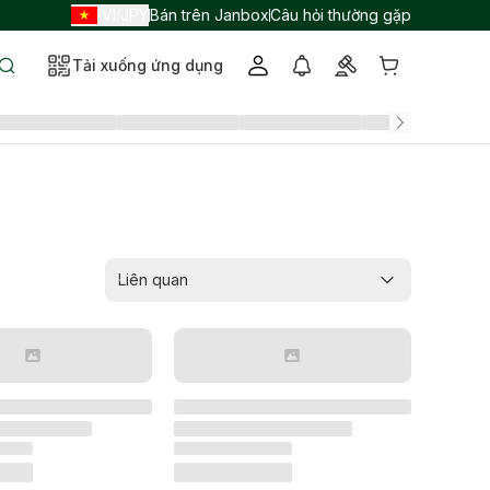
VI
JPY
Bán trên Janbox
Câu hỏi thường gặp
/
/
Tải xuống ứng dụng
Liên quan