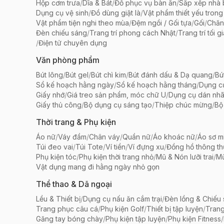
Hộp cơm trưa
/
Dĩa & Bát
/
Đồ phục vụ bàn ăn
/
Sắp xếp nhà
Dụng cụ vệ sinh
/
Đồ dùng giặt là
/
Vật phẩm thiết yếu trong
Vật phẩm tiện nghi theo mùa
/
Đệm ngồi / Gối tựa
/
Gối
/
Chăn
Đèn chiếu sáng
/
Trang trí phong cách Nhật
/
Trang trí tối g
/
Điện tử chuyên dụng
Văn phòng phẩm
Bút lông
/
Bút gel
/
Bút chì kim
/
Bút đánh dấu & Dạ quang
/
Bú
Sổ kế hoạch hằng ngày
/
Sổ kế hoạch hằng tháng
/
Dụng c
Giấy nhớ
/
Giá treo sản phẩm, móc chữ U
/
Dụng cụ dán nh
Giấy thủ công
/
Bộ dụng cụ sáng tạo
/
Thiệp chúc mừng
/
Bộ 
Thời trang & Phụ kiện
Áo nữ
/
Váy đầm
/
Chân váy
/
Quần nữ
/
Áo khoác nữ
/
Áo sơ m
Túi đeo vai
/
Túi Tote
/
Ví tiền
/
Ví đựng xu
/
Đồng hồ thông t
Phụ kiện tóc
/
Phụ kiện thời trang nhỏ
/
Mũ & Nón lưỡi trai
/
Mũ
Vật dụng mang đi hằng ngày nhỏ gọn
Thể thao & Dã ngoại
Lều & Thiết bị
/
Dụng cụ nấu ăn cắm trại
/
Đèn lồng & Chiếu
Trang phục câu cá
/
Phụ kiện Golf
/
Thiết bị tập luyện
/
Trang
Găng tay bóng chày
/
Phụ kiện tập luyện
/
Phụ kiện Fitness
/