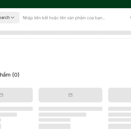
earch
phẩm (
0
)