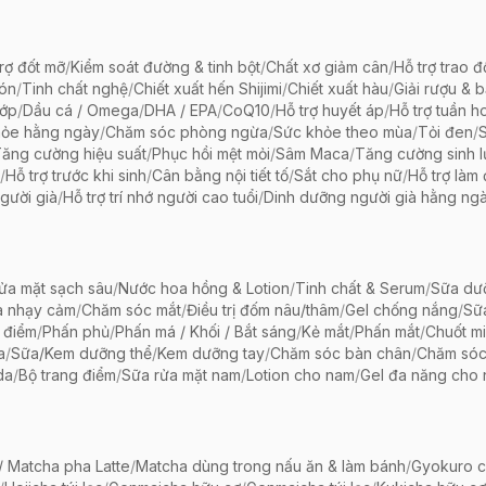
rợ đốt mỡ
/
Kiểm soát đường & tinh bột
/
Chất xơ giảm cân
/
Hỗ trợ trao đ
bón
/
Tinh chất nghệ
/
Chiết xuất hến Shijimi
/
Chiết xuất hàu
/
Giải rượu & 
hớp
/
Dầu cá / Omega
/
DHA / EPA
/
CoQ10
/
Hỗ trợ huyết áp
/
Hỗ trợ tuần h
hỏe hằng ngày
/
Chăm sóc phòng ngừa
/
Sức khỏe theo mùa
/
Tỏi đen
/
ăng cường hiệu suất
/
Phục hồi mệt mỏi
/
Sâm Maca
/
Tăng cường sinh 
/
Hỗ trợ trước khi sinh
/
Cân bằng nội tiết tố
/
Sắt cho phụ nữ
/
Hỗ trợ làm
gười già
/
Hỗ trợ trí nhớ người cao tuổi
/
Dinh dưỡng người già hằng ng
ửa mặt sạch sâu
/
Nước hoa hồng & Lotion
/
Tinh chất & Serum
/
Sữa dưỡ
a nhạy cảm
/
Chăm sóc mắt
/
Điều trị đốm nâu/thâm
/
Gel chống nắng
/
Sữ
 điểm
/
Phấn phủ
/
Phấn má / Khối / Bắt sáng
/
Kẻ mắt
/
Phấn mắt
/
Chuốt mi
a
/
Sữa/Kem dưỡng thể
/
Kem dưỡng tay
/
Chăm sóc bàn chân
/
Chăm só
da
/
Bộ trang điểm
/
Sữa rửa mặt nam
/
Lotion cho nam
/
Gel đa năng cho
 Matcha pha Latte
/
Matcha dùng trong nấu ăn & làm bánh
/
Gyokuro c