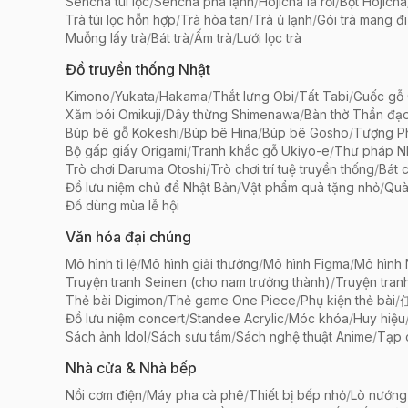
Sencha túi lọc
/
Sencha pha lạnh
/
Hojicha lá rời
/
Bột Hojicha
Trà túi lọc hỗn hợp
/
Trà hòa tan
/
Trà ủ lạnh
/
Gói trà mang đi
Muỗng lấy trà
/
Bát trà
/
Ấm trà
/
Lưới lọc trà
Đồ truyền thống Nhật
Kimono
/
Yukata
/
Hakama
/
Thắt lưng Obi
/
Tất Tabi
/
Guốc gỗ 
Xăm bói Omikuji
/
Dây thừng Shimenawa
/
Bàn thờ Thần đạ
Búp bê gỗ Kokeshi
/
Búp bê Hina
/
Búp bê Gosho
/
Tượng Ph
Bộ gấp giấy Origami
/
Tranh khắc gỗ Ukiyo-e
/
Thư pháp N
Trò chơi Daruma Otoshi
/
Trò chơi trí tuệ truyền thống
/
Bát 
Đồ lưu niệm chủ đề Nhật Bản
/
Vật phẩm quà tặng nhỏ
/
Quà
Đồ dùng mùa lễ hội
Văn hóa đại chúng
Mô hình tỉ lệ
/
Mô hình giải thưởng
/
Mô hình Figma
/
Mô hình
Truyện tranh Seinen (cho nam trưởng thành)
/
Truyện tran
Thẻ bài Digimon
/
Thẻ game One Piece
/
Phụ kiện thẻ bài
/
Đồ lưu niệm concert
/
Standee Acrylic
/
Móc khóa
/
Huy hiệu
Sách ảnh Idol
/
Sách sưu tầm
/
Sách nghệ thuật Anime
/
Tạp 
Nhà cửa & Nhà bếp
Nồi cơm điện
/
Máy pha cà phê
/
Thiết bị bếp nhỏ
/
Lò nướng