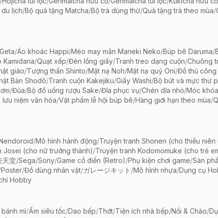
/
Hojicha túi lọc
/
Genmaicha hữu cơ
/
Genmaicha túi lọc
/
Kukicha hữu cơ
 du lịch
/
Bộ quà tặng Matcha
/
Bộ trà dùng thử
/
Quà tặng trà theo mùa
/
Geta
/
Áo khoác Happi
/
Mèo may mắn Maneki Neko
/
Búp bê Daruma
/
o Kamidana
/
Quạt xếp
/
Đèn lồng giấy
/
Tranh treo dạng cuộn
/
Chuông tr
ật giáo
/
Tượng thần Shinto
/
Mặt nạ Noh
/
Mặt nạ quỷ Oni
/
Đồ thủ công 
hật Bản Shodō
/
Tranh cuộn Kakejiku
/
Giấy Washi
/
Bộ bút và mực thư 
cơm
/
Đũa
/
Bộ đồ uống rượu Sake
/
Đĩa phục vụ
/
Chén dĩa nhỏ
/
Móc khóa
 lưu niệm văn hóa
/
Vật phẩm lễ hội búp bê
/
Hàng giới hạn theo mùa
/
Q
 Nendoroid
/
Mô hình hành động
/
Truyện tranh Shonen (cho thiếu niên
h Josei (cho nữ trưởng thành)
/
Truyện tranh Kodomomuke (cho trẻ e
任天堂
/
Sega
/
Sony
/
Game cổ điển (Retro)
/
Phụ kiện chơi game
/
Sản ph
/
Poster
/
Đồ dùng nhân vật
/
ガレージキット
/
Mô hình nhựa
/
Dụng cụ Ho
chí Hobby
 bánh mì
/
Ấm siêu tốc
/
Dao bếp
/
Thớt
/
Tiện ích nhà bếp
/
Nồi & Chảo
/
Dụ