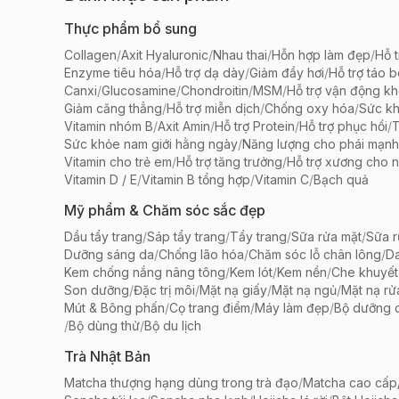
Thực phẩm bổ sung
Collagen
/
Axit Hyaluronic
/
Nhau thai
/
Hỗn hợp làm đẹp
/
Hỗ t
Enzyme tiêu hóa
/
Hỗ trợ dạ dày
/
Giảm đầy hơi
/
Hỗ trợ táo 
Canxi
/
Glucosamine
/
Chondroitin
/
MSM
/
Hỗ trợ vận động k
Giảm căng thẳng
/
Hỗ trợ miễn dịch
/
Chống oxy hóa
/
Sức k
Vitamin nhóm B
/
Axit Amin
/
Hỗ trợ Protein
/
Hỗ trợ phục hồi
/
T
Sức khỏe nam giới hằng ngày
/
Năng lượng cho phái mạnh
Vitamin cho trẻ em
/
Hỗ trợ tăng trưởng
/
Hỗ trợ xương cho n
Vitamin D / E
/
Vitamin B tổng hợp
/
Vitamin C
/
Bạch quả
Mỹ phẩm & Chăm sóc sắc đẹp
Dầu tẩy trang
/
Sáp tẩy trang
/
Tẩy trang
/
Sữa rửa mặt
/
Sữa r
Dưỡng sáng da
/
Chống lão hóa
/
Chăm sóc lỗ chân lông
/
D
Kem chống nắng nâng tông
/
Kem lót
/
Kem nền
/
Che khuyết
Son dưỡng
/
Đặc trị môi
/
Mặt nạ giấy
/
Mặt nạ ngủ
/
Mặt nạ rử
Mút & Bông phấn
/
Cọ trang điểm
/
Máy làm đẹp
/
Bộ dưỡng 
/
Bộ dùng thử
/
Bộ du lịch
Trà Nhật Bản
Matcha thượng hạng dùng trong trà đạo
/
Matcha cao cấp/