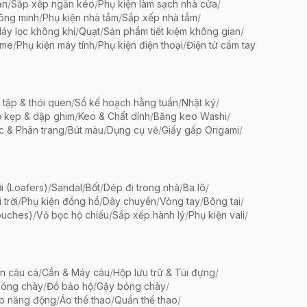
ản
/
Sắp xếp ngăn kéo
/
Phụ kiện làm sạch nhà cửa
/
ông minh
/
Phụ kiện nhà tắm
/
Sắp xếp nhà tắm
/
áy lọc không khí
/
Quạt
/
Sản phẩm tiết kiệm không gian
/
ame
/
Phụ kiện máy tính
/
Phụ kiện điện thoại
/
Điện tử cầm tay
 tập & thói quen
/
Sổ kế hoạch hằng tuần
/
Nhật ký
/
 kẹp & dập ghim
/
Keo & Chất dính
/
Băng keo Washi
/
c & Phân trang
/
Bút màu
/
Dụng cụ vẽ
/
Giấy gấp Origami
/
i (Loafers)
/
Sandal
/
Bốt
/
Dép đi trong nhà
/
Ba lô
/
trời
/
Phụ kiện đồng hồ
/
Dây chuyền
/
Vòng tay
/
Bông tai
/
ouches)
/
Vỏ bọc hộ chiếu
/
Sắp xếp hành lý
/
Phụ kiện vali
/
ện câu cá
/
Cần & Máy câu
/
Hộp lưu trữ & Túi đựng
/
bóng chày
/
Đồ bảo hộ
/
Gậy bóng chày
/
ập năng động
/
Áo thể thao
/
Quần thể thao
/