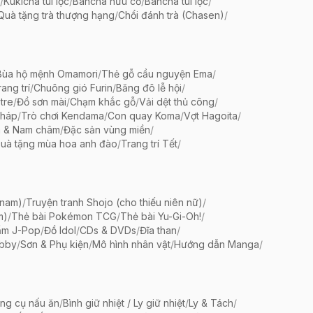
/
Kukicha túi lọc
/
Bancha hữu cơ
/
Bancha túi lọc
/
Quà tặng trà thượng hạng
/
Chổi đánh trà (Chasen)
/
Bùa hộ mệnh Omamori
/
Thẻ gỗ cầu nguyện Ema
/
ang trí
/
Chuông gió Furin
/
Băng đô lễ hội
/
tre
/
Đồ sơn mài
/
Chạm khắc gỗ
/
Vải dệt thủ công
/
pháp
/
Trò chơi Kendama
/
Con quay Koma
/
Vợt Hagoita
/
 & Nam châm
/
Đặc sản vùng miền
/
uà tặng mùa hoa anh đào
/
Trang trí Tết
/
 nam)
/
Truyện tranh Shojo (cho thiếu niên nữ)
/
m)
/
Thẻ bài Pokémon TCG
/
Thẻ bài Yu-Gi-Oh!
/
ẩm J-Pop
/
Đồ Idol
/
CDs & DVDs
/
Đĩa than
/
bby
/
Sơn & Phụ kiện
/
Mô hình nhân vật
/
Hướng dẫn Manga
/
ng cụ nấu ăn
/
Bình giữ nhiệt / Ly giữ nhiệt
/
Ly & Tách
/