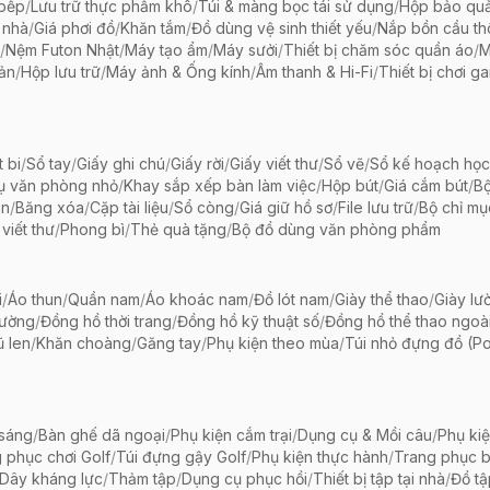
 bếp
/
Lưu trữ thực phẩm khô
/
Túi & màng bọc tái sử dụng
/
Hộp bảo qu
 nhà
/
Giá phơi đồ
/
Khăn tắm
/
Đồ dùng vệ sinh thiết yếu
/
Nắp bồn cầu th
/
Nệm Futon Nhật
/
Máy tạo ẩm
/
Máy sưởi
/
Thiết bị chăm sóc quần áo
/
M
iản
/
Hộp lưu trữ
/
Máy ảnh & Ống kính
/
Âm thanh & Hi-Fi
/
Thiết bị chơi g
t bi
/
Sổ tay
/
Giấy ghi chú
/
Giấy rời
/
Giấy viết thư
/
Sổ vẽ
/
Sổ kế hoạch học
ụ văn phòng nhỏ
/
Khay sắp xếp bàn làm việc
/
Hộp bút
/
Giá cắm bút
/
Bộ
ãn
/
Băng xóa
/
Cặp tài liệu
/
Sổ còng
/
Giá giữ hồ sơ
/
File lưu trữ
/
Bộ chỉ mụ
viết thư
/
Phong bì
/
Thẻ quà tặng
/
Bộ đồ dùng văn phòng phẩm
i
/
Áo thun
/
Quần nam
/
Áo khoác nam
/
Đồ lót nam
/
Giày thể thao
/
Giày lườ
hường
/
Đồng hồ thời trang
/
Đồng hồ kỹ thuật số
/
Đồng hồ thể thao ngoài 
 len
/
Khăn choàng
/
Găng tay
/
Phụ kiện theo mùa
/
Túi nhỏ đựng đồ (P
 sáng
/
Bàn ghế dã ngoại
/
Phụ kiện cắm trại
/
Dụng cụ & Mồi câu
/
Phụ ki
 phục chơi Golf
/
Túi đựng gậy Golf
/
Phụ kiện thực hành
/
Trang phục 
Dây kháng lực
/
Thảm tập
/
Dụng cụ phục hồi
/
Thiết bị tập tại nhà
/
Đồ t