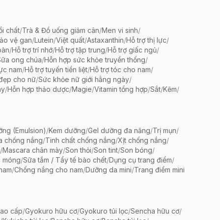
ổi chất
/
Trà & Đồ uống giảm cân
/
Men vi sinh
/
bảo vệ gan
/
Lutein
/
Việt quất
/
Astaxanthin
/
Hỗ trợ thị lực
/
oàn
/
Hỗ trợ trí nhớ
/
Hỗ trợ tập trung
/
Hỗ trợ giấc ngủ
/
Sữa ong chúa
/
Hỗn hợp sức khỏe truyền thống
/
lực nam
/
Hỗ trợ tuyến tiền liệt
/
Hỗ trợ tóc cho nam
/
 đẹp cho nữ
/
Sức khỏe nữ giới hằng ngày
/
ày
/
Hỗn hợp thảo dược
/
Magie
/
Vitamin tổng hợp
/
Sắt
/
Kẽm
/
ng (Emulsion)
/
Kem dưỡng
/
Gel dưỡng đa năng
/
Trị mụn
/
a chống nắng
/
Tinh chất chống nắng
/
Xịt chống nắng
/
/
Mascara chân mày
/
Son thỏi
/
Son tint
/
Son bóng
/
c móng
/
Sữa tắm / Tẩy tế bào chết
/
Dụng cụ trang điểm
/
 nam
/
Chống nắng cho nam
/
Dưỡng da mini
/
Trang điểm mini
ao cấp
/
Gyokuro hữu cơ
/
Gyokuro túi lọc
/
Sencha hữu cơ
/