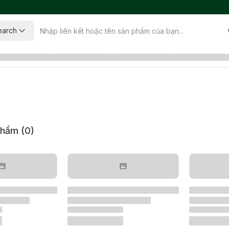
earch
phẩm (
0
)