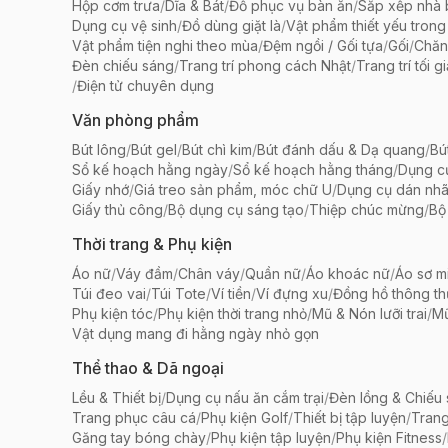
Hộp cơm trưa
/
Dĩa & Bát
/
Đồ phục vụ bàn ăn
/
Sắp xếp nhà
Dụng cụ vệ sinh
/
Đồ dùng giặt là
/
Vật phẩm thiết yếu trong
Vật phẩm tiện nghi theo mùa
/
Đệm ngồi / Gối tựa
/
Gối
/
Chăn
Đèn chiếu sáng
/
Trang trí phong cách Nhật
/
Trang trí tối g
/
Điện tử chuyên dụng
Văn phòng phẩm
Bút lông
/
Bút gel
/
Bút chì kim
/
Bút đánh dấu & Dạ quang
/
Bú
Sổ kế hoạch hằng ngày
/
Sổ kế hoạch hằng tháng
/
Dụng c
Giấy nhớ
/
Giá treo sản phẩm, móc chữ U
/
Dụng cụ dán nh
Giấy thủ công
/
Bộ dụng cụ sáng tạo
/
Thiệp chúc mừng
/
Bộ 
Thời trang & Phụ kiện
Áo nữ
/
Váy đầm
/
Chân váy
/
Quần nữ
/
Áo khoác nữ
/
Áo sơ m
Túi đeo vai
/
Túi Tote
/
Ví tiền
/
Ví đựng xu
/
Đồng hồ thông t
Phụ kiện tóc
/
Phụ kiện thời trang nhỏ
/
Mũ & Nón lưỡi trai
/
Mũ
Vật dụng mang đi hằng ngày nhỏ gọn
Thể thao & Dã ngoại
Lều & Thiết bị
/
Dụng cụ nấu ăn cắm trại
/
Đèn lồng & Chiếu
Trang phục câu cá
/
Phụ kiện Golf
/
Thiết bị tập luyện
/
Trang
Găng tay bóng chày
/
Phụ kiện tập luyện
/
Phụ kiện Fitness
/