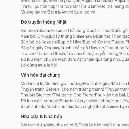
Sencha túi lọc
/
Sencha pha lạnh
/
Hojicha lá rời
/
Bột Hojicha
Trà túi lọc hỗn hợp
/
Trà hòa tan
/
Trà ủ lạnh
/
Gói trà mang đi
Muỗng lấy trà
/
Bát trà
/
Ấm trà
/
Lưới lọc trà
Đồ truyền thống Nhật
Kimono
/
Yukata
/
Hakama
/
Thắt lưng Obi
/
Tất Tabi
/
Guốc gỗ 
Xăm bói Omikuji
/
Dây thừng Shimenawa
/
Bàn thờ Thần đạ
Búp bê gỗ Kokeshi
/
Búp bê Hina
/
Búp bê Gosho
/
Tượng Ph
Bộ gấp giấy Origami
/
Tranh khắc gỗ Ukiyo-e
/
Thư pháp N
Trò chơi Daruma Otoshi
/
Trò chơi trí tuệ truyền thống
/
Bát 
Đồ lưu niệm chủ đề Nhật Bản
/
Vật phẩm quà tặng nhỏ
/
Quà
Đồ dùng mùa lễ hội
Văn hóa đại chúng
Mô hình tỉ lệ
/
Mô hình giải thưởng
/
Mô hình Figma
/
Mô hình
Truyện tranh Seinen (cho nam trưởng thành)
/
Truyện tran
Thẻ bài Digimon
/
Thẻ game One Piece
/
Phụ kiện thẻ bài
/
Đồ lưu niệm concert
/
Standee Acrylic
/
Móc khóa
/
Huy hiệu
Sách ảnh Idol
/
Sách sưu tầm
/
Sách nghệ thuật Anime
/
Tạp 
Nhà cửa & Nhà bếp
Nồi cơm điện
/
Máy pha cà phê
/
Thiết bị bếp nhỏ
/
Lò nướng