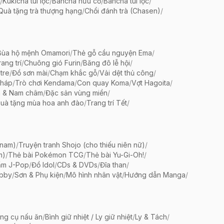
/
Kukicha túi lọc
/
Bancha hữu cơ
/
Bancha túi lọc
/
Quà tặng trà thượng hạng
/
Chổi đánh trà (Chasen)
/
Bùa hộ mệnh Omamori
/
Thẻ gỗ cầu nguyện Ema
/
ang trí
/
Chuông gió Furin
/
Băng đô lễ hội
/
tre
/
Đồ sơn mài
/
Chạm khắc gỗ
/
Vải dệt thủ công
/
pháp
/
Trò chơi Kendama
/
Con quay Koma
/
Vợt Hagoita
/
 & Nam châm
/
Đặc sản vùng miền
/
uà tặng mùa hoa anh đào
/
Trang trí Tết
/
 nam)
/
Truyện tranh Shojo (cho thiếu niên nữ)
/
m)
/
Thẻ bài Pokémon TCG
/
Thẻ bài Yu-Gi-Oh!
/
ẩm J-Pop
/
Đồ Idol
/
CDs & DVDs
/
Đĩa than
/
bby
/
Sơn & Phụ kiện
/
Mô hình nhân vật
/
Hướng dẫn Manga
/
ng cụ nấu ăn
/
Bình giữ nhiệt / Ly giữ nhiệt
/
Ly & Tách
/