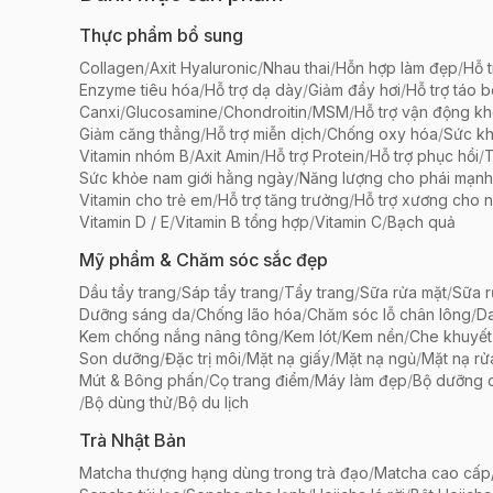
Thực phẩm bổ sung
Collagen
/
Axit Hyaluronic
/
Nhau thai
/
Hỗn hợp làm đẹp
/
Hỗ t
Enzyme tiêu hóa
/
Hỗ trợ dạ dày
/
Giảm đầy hơi
/
Hỗ trợ táo 
Canxi
/
Glucosamine
/
Chondroitin
/
MSM
/
Hỗ trợ vận động k
Giảm căng thẳng
/
Hỗ trợ miễn dịch
/
Chống oxy hóa
/
Sức k
Vitamin nhóm B
/
Axit Amin
/
Hỗ trợ Protein
/
Hỗ trợ phục hồi
/
T
Sức khỏe nam giới hằng ngày
/
Năng lượng cho phái mạnh
Vitamin cho trẻ em
/
Hỗ trợ tăng trưởng
/
Hỗ trợ xương cho n
Vitamin D / E
/
Vitamin B tổng hợp
/
Vitamin C
/
Bạch quả
Mỹ phẩm & Chăm sóc sắc đẹp
Dầu tẩy trang
/
Sáp tẩy trang
/
Tẩy trang
/
Sữa rửa mặt
/
Sữa r
Dưỡng sáng da
/
Chống lão hóa
/
Chăm sóc lỗ chân lông
/
D
Kem chống nắng nâng tông
/
Kem lót
/
Kem nền
/
Che khuyết
Son dưỡng
/
Đặc trị môi
/
Mặt nạ giấy
/
Mặt nạ ngủ
/
Mặt nạ rử
Mút & Bông phấn
/
Cọ trang điểm
/
Máy làm đẹp
/
Bộ dưỡng 
/
Bộ dùng thử
/
Bộ du lịch
Trà Nhật Bản
Matcha thượng hạng dùng trong trà đạo
/
Matcha cao cấp/