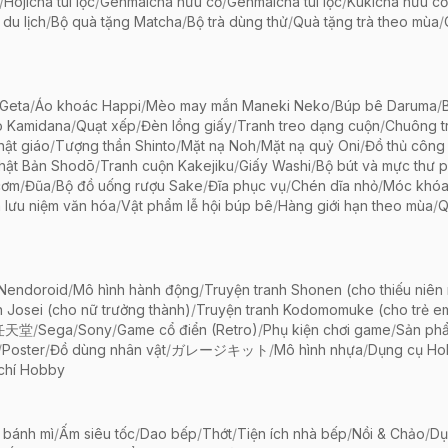
/
Hojicha túi lọc
/
Genmaicha hữu cơ
/
Genmaicha túi lọc
/
Kukicha hữu cơ
 du lịch
/
Bộ quà tặng Matcha
/
Bộ trà dùng thử
/
Quà tặng trà theo mùa
/
Geta
/
Áo khoác Happi
/
Mèo may mắn Maneki Neko
/
Búp bê Daruma
/
o Kamidana
/
Quạt xếp
/
Đèn lồng giấy
/
Tranh treo dạng cuộn
/
Chuông tr
ật giáo
/
Tượng thần Shinto
/
Mặt nạ Noh
/
Mặt nạ quỷ Oni
/
Đồ thủ công 
hật Bản Shodō
/
Tranh cuộn Kakejiku
/
Giấy Washi
/
Bộ bút và mực thư 
cơm
/
Đũa
/
Bộ đồ uống rượu Sake
/
Đĩa phục vụ
/
Chén dĩa nhỏ
/
Móc khóa
 lưu niệm văn hóa
/
Vật phẩm lễ hội búp bê
/
Hàng giới hạn theo mùa
/
Q
 Nendoroid
/
Mô hình hành động
/
Truyện tranh Shonen (cho thiếu niên
h Josei (cho nữ trưởng thành)
/
Truyện tranh Kodomomuke (cho trẻ e
任天堂
/
Sega
/
Sony
/
Game cổ điển (Retro)
/
Phụ kiện chơi game
/
Sản ph
/
Poster
/
Đồ dùng nhân vật
/
ガレージキット
/
Mô hình nhựa
/
Dụng cụ Ho
chí Hobby
 bánh mì
/
Ấm siêu tốc
/
Dao bếp
/
Thớt
/
Tiện ích nhà bếp
/
Nồi & Chảo
/
Dụ