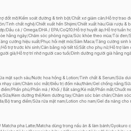
rợ đốt mỡ
/
Kiểm soát đường & tinh bột
/
Chất xơ giảm cân
/
Hỗ trợ trao đ
bón
/
Tinh chất nghệ
/
Chiết xuất hến Shijimi
/
Chiết xuất hàu
/
Giải rượu & 
hớp
/
Dầu cá / Omega
/
DHA / EPA
/
CoQ10
/
Hỗ trợ huyết áp
/
Hỗ trợ tuần h
hỏe hằng ngày
/
Chăm sóc phòng ngừa
/
Sức khỏe theo mùa
/
Tỏi đen
/
ăng cường hiệu suất
/
Phục hồi mệt mỏi
/
Sâm Maca
/
Tăng cường sinh 
/
Hỗ trợ trước khi sinh
/
Cân bằng nội tiết tố
/
Sắt cho phụ nữ
/
Hỗ trợ làm
gười già
/
Hỗ trợ trí nhớ người cao tuổi
/
Dinh dưỡng người già hằng ng
ửa mặt sạch sâu
/
Nước hoa hồng & Lotion
/
Tinh chất & Serum
/
Sữa dưỡ
a nhạy cảm
/
Chăm sóc mắt
/
Điều trị đốm nâu/thâm
/
Gel chống nắng
/
Sữ
 điểm
/
Phấn phủ
/
Phấn má / Khối / Bắt sáng
/
Kẻ mắt
/
Phấn mắt
/
Chuốt mi
a
/
Sữa/Kem dưỡng thể
/
Kem dưỡng tay
/
Chăm sóc bàn chân
/
Chăm só
da
/
Bộ trang điểm
/
Sữa rửa mặt nam
/
Lotion cho nam
/
Gel đa năng cho
 Matcha pha Latte
/
Matcha dùng trong nấu ăn & làm bánh
/
Gyokuro c