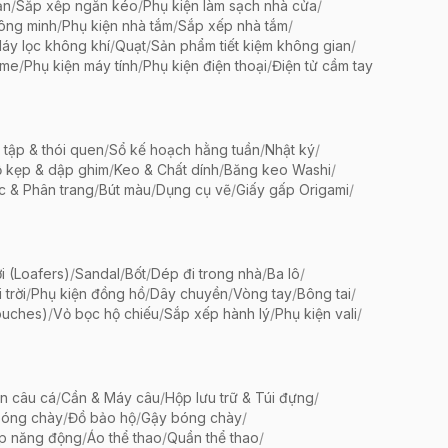
ản
/
Sắp xếp ngăn kéo
/
Phụ kiện làm sạch nhà cửa
/
ông minh
/
Phụ kiện nhà tắm
/
Sắp xếp nhà tắm
/
áy lọc không khí
/
Quạt
/
Sản phẩm tiết kiệm không gian
/
ame
/
Phụ kiện máy tính
/
Phụ kiện điện thoại
/
Điện tử cầm tay
 tập & thói quen
/
Sổ kế hoạch hằng tuần
/
Nhật ký
/
 kẹp & dập ghim
/
Keo & Chất dính
/
Băng keo Washi
/
c & Phân trang
/
Bút màu
/
Dụng cụ vẽ
/
Giấy gấp Origami
/
i (Loafers)
/
Sandal
/
Bốt
/
Dép đi trong nhà
/
Ba lô
/
trời
/
Phụ kiện đồng hồ
/
Dây chuyền
/
Vòng tay
/
Bông tai
/
ouches)
/
Vỏ bọc hộ chiếu
/
Sắp xếp hành lý
/
Phụ kiện vali
/
ện câu cá
/
Cần & Máy câu
/
Hộp lưu trữ & Túi đựng
/
bóng chày
/
Đồ bảo hộ
/
Gậy bóng chày
/
ập năng động
/
Áo thể thao
/
Quần thể thao
/