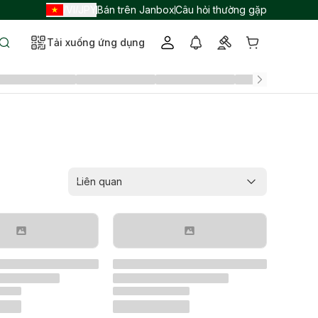
VI
JPY
Bán trên Janbox
Câu hỏi thường gặp
/
/
Tải xuống ứng dụng
Liên quan