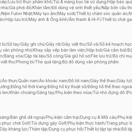
 bếp
/
Lưu trữ thực phẩm khô
/
Túi & màng bọc tái sử dụng
/
Hộp bảo qu
 nhà
/
Giá phơi đồ
/
Khăn tắm
/
Đồ dùng vệ sinh thiết yếu
/
Nắp bồn cầu th
/
Nệm Futon Nhật
/
Máy tạo ẩm
/
Máy sưởi
/
Thiết bị chăm sóc quần áo
/
M
iản
/
Hộp lưu trữ
/
Máy ảnh & Ống kính
/
Âm thanh & Hi-Fi
/
Thiết bị chơi g
t bi
/
Sổ tay
/
Giấy ghi chú
/
Giấy rời
/
Giấy viết thư
/
Sổ vẽ
/
Sổ kế hoạch học
ụ văn phòng nhỏ
/
Khay sắp xếp bàn làm việc
/
Hộp bút
/
Giá cắm bút
/
Bộ
ãn
/
Băng xóa
/
Cặp tài liệu
/
Sổ còng
/
Giá giữ hồ sơ
/
File lưu trữ
/
Bộ chỉ mụ
viết thư
/
Phong bì
/
Thẻ quà tặng
/
Bộ đồ dùng văn phòng phẩm
i
/
Áo thun
/
Quần nam
/
Áo khoác nam
/
Đồ lót nam
/
Giày thể thao
/
Giày lườ
hường
/
Đồng hồ thời trang
/
Đồng hồ kỹ thuật số
/
Đồng hồ thể thao ngoài 
 len
/
Khăn choàng
/
Găng tay
/
Phụ kiện theo mùa
/
Túi nhỏ đựng đồ (P
 sáng
/
Bàn ghế dã ngoại
/
Phụ kiện cắm trại
/
Dụng cụ & Mồi câu
/
Phụ ki
 phục chơi Golf
/
Túi đựng gậy Golf
/
Phụ kiện thực hành
/
Trang phục 
Dây kháng lực
/
Thảm tập
/
Dụng cụ phục hồi
/
Thiết bị tập tại nhà
/
Đồ t