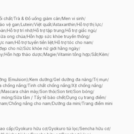
ổi chất
/
Trà & Đồ uống giảm cân
/
Men vi sinh
/
bảo vệ gan
/
Lutein
/
Việt quất
/
Astaxanthin
/
Hỗ trợ thị lực
/
oàn
/
Hỗ trợ trí nhớ
/
Hỗ trợ tập trung
/
Hỗ trợ giấc ngủ
/
Sữa ong chúa
/
Hỗn hợp sức khỏe truyền thống
/
lực nam
/
Hỗ trợ tuyến tiền liệt
/
Hỗ trợ tóc cho nam
/
 đẹp cho nữ
/
Sức khỏe nữ giới hằng ngày
/
ày
/
Hỗn hợp thảo dược
/
Magie
/
Vitamin tổng hợp
/
Sắt
/
Kẽm
/
ng (Emulsion)
/
Kem dưỡng
/
Gel dưỡng đa năng
/
Trị mụn
/
a chống nắng
/
Tinh chất chống nắng
/
Xịt chống nắng
/
/
Mascara chân mày
/
Son thỏi
/
Son tint
/
Son bóng
/
c móng
/
Sữa tắm / Tẩy tế bào chết
/
Dụng cụ trang điểm
/
 nam
/
Chống nắng cho nam
/
Dưỡng da mini
/
Trang điểm mini
ao cấp
/
Gyokuro hữu cơ
/
Gyokuro túi lọc
/
Sencha hữu cơ
/