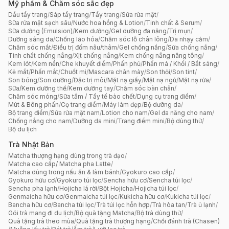
Mỹ phẩm & Chăm sóc sắc đẹp
Dầu tẩy trang
/
Sáp tẩy trang
/
Tẩy trang
/
Sữa rửa mặt
/
Sữa rửa mặt sạch sâu
/
Nước hoa hồng & Lotion
/
Tinh chất & Serum
/
Sữa dưỡng (Emulsion)
/
Kem dưỡng
/
Gel dưỡng đa năng
/
Trị mụn
/
Dưỡng sáng da
/
Chống lão hóa
/
Chăm sóc lỗ chân lông
/
Da nhạy cảm
/
Chăm sóc mắt
/
Điều trị đốm nâu/thâm
/
Gel chống nắng
/
Sữa chống nắng
/
Tinh chất chống nắng
/
Xịt chống nắng
/
Kem chống nắng nâng tông
/
Kem lót
/
Kem nền
/
Che khuyết điểm
/
Phấn phủ
/
Phấn má / Khối / Bắt sáng
/
Kẻ mắt
/
Phấn mắt
/
Chuốt mi
/
Mascara chân mày
/
Son thỏi
/
Son tint
/
Son bóng
/
Son dưỡng
/
Đặc trị môi
/
Mặt nạ giấy
/
Mặt nạ ngủ
/
Mặt nạ rửa
/
Sữa/Kem dưỡng thể
/
Kem dưỡng tay
/
Chăm sóc bàn chân
/
Chăm sóc móng
/
Sữa tắm / Tẩy tế bào chết
/
Dụng cụ trang điểm
/
Mút & Bông phấn
/
Cọ trang điểm
/
Máy làm đẹp
/
Bộ dưỡng da
/
Bộ trang điểm
/
Sữa rửa mặt nam
/
Lotion cho nam
/
Gel đa năng cho nam
/
Chống nắng cho nam
/
Dưỡng da mini
/
Trang điểm mini
/
Bộ dùng thử
/
Bộ du lịch
Trà Nhật Bản
Matcha thượng hạng dùng trong trà đạo
/
Matcha cao cấp/ Matcha pha Latte
/
Matcha dùng trong nấu ăn & làm bánh
/
Gyokuro cao cấp
/
Gyokuro hữu cơ
/
Gyokuro túi lọc
/
Sencha hữu cơ
/
Sencha túi lọc
/
Sencha pha lạnh
/
Hojicha lá rời
/
Bột Hojicha
/
Hojicha túi lọc
/
Genmaicha hữu cơ
/
Genmaicha túi lọc
/
Kukicha hữu cơ
/
Kukicha túi lọc
/
Bancha hữu cơ
/
Bancha túi lọc
/
Trà túi lọc hỗn hợp
/
Trà hòa tan
/
Trà ủ lạnh
/
Gói trà mang đi du lịch
/
Bộ quà tặng Matcha
/
Bộ trà dùng thử
/
Quà tặng trà theo mùa
/
Quà tặng trà thượng hạng
/
Chổi đánh trà (Chasen)