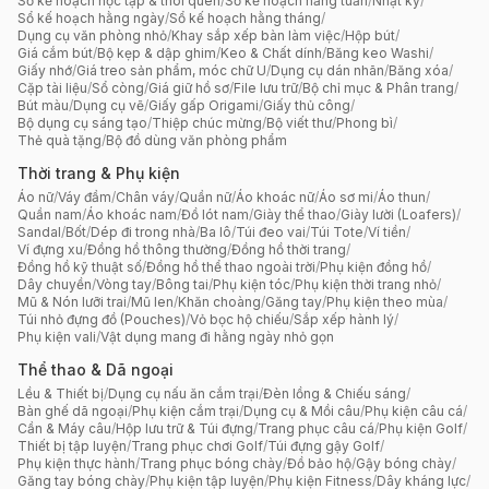
Sổ kế hoạch học tập & thói quen
/
Sổ kế hoạch hằng tuần
/
Nhật ký
/
Sổ kế hoạch hằng ngày
/
Sổ kế hoạch hằng tháng
/
Dụng cụ văn phòng nhỏ
/
Khay sắp xếp bàn làm việc
/
Hộp bút
/
Giá cắm bút
/
Bộ kẹp & dập ghim
/
Keo & Chất dính
/
Băng keo Washi
/
Giấy nhớ
/
Giá treo sản phẩm, móc chữ U
/
Dụng cụ dán nhãn
/
Băng xóa
/
Cặp tài liệu
/
Sổ còng
/
Giá giữ hồ sơ
/
File lưu trữ
/
Bộ chỉ mục & Phân trang
/
Bút màu
/
Dụng cụ vẽ
/
Giấy gấp Origami
/
Giấy thủ công
/
Bộ dụng cụ sáng tạo
/
Thiệp chúc mừng
/
Bộ viết thư
/
Phong bì
/
Thẻ quà tặng
/
Bộ đồ dùng văn phòng phẩm
Thời trang & Phụ kiện
Áo nữ
/
Váy đầm
/
Chân váy
/
Quần nữ
/
Áo khoác nữ
/
Áo sơ mi
/
Áo thun
/
Quần nam
/
Áo khoác nam
/
Đồ lót nam
/
Giày thể thao
/
Giày lười (Loafers)
/
Sandal
/
Bốt
/
Dép đi trong nhà
/
Ba lô
/
Túi đeo vai
/
Túi Tote
/
Ví tiền
/
Ví đựng xu
/
Đồng hồ thông thường
/
Đồng hồ thời trang
/
Đồng hồ kỹ thuật số
/
Đồng hồ thể thao ngoài trời
/
Phụ kiện đồng hồ
/
Dây chuyền
/
Vòng tay
/
Bông tai
/
Phụ kiện tóc
/
Phụ kiện thời trang nhỏ
/
Mũ & Nón lưỡi trai
/
Mũ len
/
Khăn choàng
/
Găng tay
/
Phụ kiện theo mùa
/
Túi nhỏ đựng đồ (Pouches)
/
Vỏ bọc hộ chiếu
/
Sắp xếp hành lý
/
Phụ kiện vali
/
Vật dụng mang đi hằng ngày nhỏ gọn
Thể thao & Dã ngoại
Lều & Thiết bị
/
Dụng cụ nấu ăn cắm trại
/
Đèn lồng & Chiếu sáng
/
Bàn ghế dã ngoại
/
Phụ kiện cắm trại
/
Dụng cụ & Mồi câu
/
Phụ kiện câu cá
/
Cần & Máy câu
/
Hộp lưu trữ & Túi đựng
/
Trang phục câu cá
/
Phụ kiện Golf
/
Thiết bị tập luyện
/
Trang phục chơi Golf
/
Túi đựng gậy Golf
/
Phụ kiện thực hành
/
Trang phục bóng chày
/
Đồ bảo hộ
/
Gậy bóng chày
/
Găng tay bóng chày
/
Phụ kiện tập luyện
/
Phụ kiện Fitness
/
Dây kháng lực
/