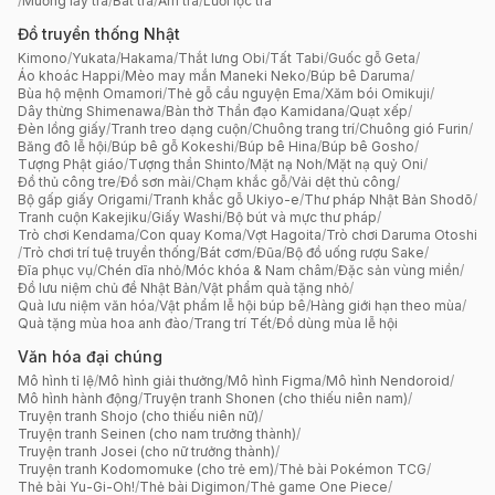
/
Muỗng lấy trà
/
Bát trà
/
Ấm trà
/
Lưới lọc trà
Đồ truyền thống Nhật
Kimono
/
Yukata
/
Hakama
/
Thắt lưng Obi
/
Tất Tabi
/
Guốc gỗ Geta
/
Áo khoác Happi
/
Mèo may mắn Maneki Neko
/
Búp bê Daruma
/
Bùa hộ mệnh Omamori
/
Thẻ gỗ cầu nguyện Ema
/
Xăm bói Omikuji
/
Dây thừng Shimenawa
/
Bàn thờ Thần đạo Kamidana
/
Quạt xếp
/
Đèn lồng giấy
/
Tranh treo dạng cuộn
/
Chuông trang trí
/
Chuông gió Furin
/
Băng đô lễ hội
/
Búp bê gỗ Kokeshi
/
Búp bê Hina
/
Búp bê Gosho
/
Tượng Phật giáo
/
Tượng thần Shinto
/
Mặt nạ Noh
/
Mặt nạ quỷ Oni
/
Đồ thủ công tre
/
Đồ sơn mài
/
Chạm khắc gỗ
/
Vải dệt thủ công
/
Bộ gấp giấy Origami
/
Tranh khắc gỗ Ukiyo-e
/
Thư pháp Nhật Bản Shodō
/
Tranh cuộn Kakejiku
/
Giấy Washi
/
Bộ bút và mực thư pháp
/
Trò chơi Kendama
/
Con quay Koma
/
Vợt Hagoita
/
Trò chơi Daruma Otoshi
/
Trò chơi trí tuệ truyền thống
/
Bát cơm
/
Đũa
/
Bộ đồ uống rượu Sake
/
Đĩa phục vụ
/
Chén dĩa nhỏ
/
Móc khóa & Nam châm
/
Đặc sản vùng miền
/
Đồ lưu niệm chủ đề Nhật Bản
/
Vật phẩm quà tặng nhỏ
/
Quà lưu niệm văn hóa
/
Vật phẩm lễ hội búp bê
/
Hàng giới hạn theo mùa
/
Quà tặng mùa hoa anh đào
/
Trang trí Tết
/
Đồ dùng mùa lễ hội
Văn hóa đại chúng
Mô hình tỉ lệ
/
Mô hình giải thưởng
/
Mô hình Figma
/
Mô hình Nendoroid
/
Mô hình hành động
/
Truyện tranh Shonen (cho thiếu niên nam)
/
Truyện tranh Shojo (cho thiếu niên nữ)
/
Truyện tranh Seinen (cho nam trưởng thành)
/
Truyện tranh Josei (cho nữ trưởng thành)
/
Truyện tranh Kodomomuke (cho trẻ em)
/
Thẻ bài Pokémon TCG
/
Thẻ bài Yu-Gi-Oh!
/
Thẻ bài Digimon
/
Thẻ game One Piece
/