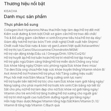
Thương hiệu nổi bật
KISACHA
Danh mục sản phẩm
Thực phẩm bổ sung
Collagen
/
Axit Hyaluronic
/
Nhau thai
/
Hỗn hợp làm đẹp
/
Hỗ trợ đốt mỡ
/
Kiểm soát đường & tinh bột
/
Chất xơ giảm cân
/
Hỗ trợ trao đổi chất
/
Trà & Đồ uống giảm cân
/
Men vi sinh
/
Enzyme tiêu hóa
/
Hỗ trợ dạ dày
/
Giảm đầy hơi
/
Hỗ trợ táo bón
/
Tinh chất nghệ
/
Chiết xuất hến Shijimi
/
Chiết xuất hàu
/
Giải rượu & bảo vệ gan
/
Lutein
/
Việt quất
/
Astaxanthin
/
Hỗ trợ thị lực
/
Canxi
/
Glucosamine
/
Chondroitin
/
MSM
/
Hỗ trợ vận động khớp
/
Dầu cá / Omega
/
DHA / EPA
/
CoQ10
/
Hỗ trợ huyết áp
/
Hỗ trợ tuần hoàn
/
Hỗ trợ trí nhớ
/
Hỗ trợ tập trung
/
Hỗ trợ giấc ngủ
/
Giảm căng thẳng
/
Hỗ trợ miễn dịch
/
Chống oxy hóa
/
Sức khỏe hằng ngày
/
Chăm sóc phòng ngừa
/
Sức khỏe theo mùa
/
Tỏi đen
/
Sữa ong chúa
/
Hỗn hợp sức khỏe truyền thống
/
Vitamin nhóm B
/
Axit Amin
/
Hỗ trợ Protein
/
Hỗ trợ phục hồi
/
Tăng cường hiệu suất
/
Phục hồi mệt mỏi
/
Sâm Maca
/
Tăng cường sinh lực nam
/
Hỗ trợ tuyến tiền liệt
/
Hỗ trợ tóc cho nam
/
Sức khỏe nam giới hằng ngày
/
Năng lượng cho phái mạnh
/
Hỗ trợ trước khi sinh
/
Cân bằng nội tiết tố
/
Sắt cho phụ nữ
/
Hỗ trợ làm đẹp cho nữ
/
Sức khỏe nữ giới hằng ngày
/
Vitamin cho trẻ em
/
Hỗ trợ tăng trưởng
/
Hỗ trợ xương cho người già
/
Hỗ trợ trí nhớ người cao tuổi
/
Dinh dưỡng người già hằng ngày
/
Hỗn hợp thảo dược
/
Magie
/
Vitamin tổng hợp
/
Sắt
/
Kẽm
/
Vitamin D / E
/
Vitamin B tổng hợp
/
Vitamin C
/
Bạch quả