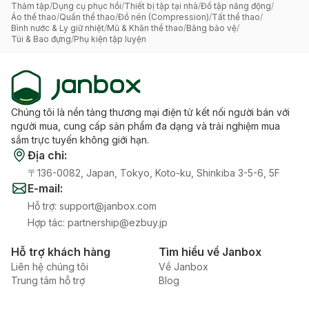
Thảm tập
/
Dụng cụ phục hồi
/
Thiết bị tập tại nhà
/
Đồ tập năng động
/
Áo thể thao
/
Quần thể thao
/
Đồ nén (Compression)
/
Tất thể thao
/
Bình nước & Ly giữ nhiệt
/
Mũ & Khăn thể thao
/
Băng bảo vệ
/
Túi & Bao đựng
/
Phụ kiện tập luyện
Chúng tôi là nền tảng thương mại điện tử kết nối người bán với
người mua, cung cấp sản phẩm đa dạng và trải nghiệm mua
sắm trực tuyến không giới hạn.
Địa chỉ
:
〒136-0082, Japan, Tokyo, Koto-ku, Shinkiba 3-5-6, 5F
E-mail
:
Hỗ trợ
:
support@janbox.com
Hợp tác
:
partnership@ezbuy.jp
Hỗ trợ khách hàng
Tìm hiểu về Janbox
Liên hệ chúng tôi
Về Janbox
Trung tâm hỗ trợ
Blog