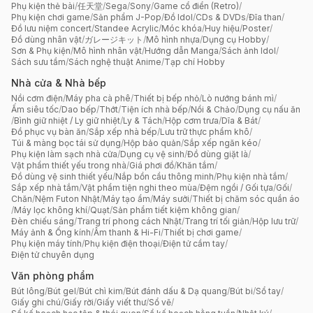
Phụ kiện thẻ bài
/
任天堂
/
Sega
/
Sony
/
Game cổ điển (Retro)
/
Phụ kiện chơi game
/
Sản phẩm J-Pop
/
Đồ Idol
/
CDs & DVDs
/
Đĩa than
/
Đồ lưu niệm concert
/
Standee Acrylic
/
Móc khóa
/
Huy hiệu
/
Poster
/
Đồ dùng nhân vật
/
ガレージキット
/
Mô hình nhựa
/
Dụng cụ Hobby
/
Sơn & Phụ kiện
/
Mô hình nhân vật
/
Hướng dẫn Manga
/
Sách ảnh Idol
/
Sách sưu tầm
/
Sách nghệ thuật Anime
/
Tạp chí Hobby
Nhà cửa & Nhà bếp
Nồi cơm điện
/
Máy pha cà phê
/
Thiết bị bếp nhỏ
/
Lò nướng bánh mì
/
Ấm siêu tốc
/
Dao bếp
/
Thớt
/
Tiện ích nhà bếp
/
Nồi & Chảo
/
Dụng cụ nấu ăn
/
Bình giữ nhiệt / Ly giữ nhiệt
/
Ly & Tách
/
Hộp cơm trưa
/
Dĩa & Bát
/
Đồ phục vụ bàn ăn
/
Sắp xếp nhà bếp
/
Lưu trữ thực phẩm khô
/
Túi & màng bọc tái sử dụng
/
Hộp bảo quản
/
Sắp xếp ngăn kéo
/
Phụ kiện làm sạch nhà cửa
/
Dụng cụ vệ sinh
/
Đồ dùng giặt là
/
Vật phẩm thiết yếu trong nhà
/
Giá phơi đồ
/
Khăn tắm
/
Đồ dùng vệ sinh thiết yếu
/
Nắp bồn cầu thông minh
/
Phụ kiện nhà tắm
/
Sắp xếp nhà tắm
/
Vật phẩm tiện nghi theo mùa
/
Đệm ngồi / Gối tựa
/
Gối
/
Chăn
/
Nệm Futon Nhật
/
Máy tạo ẩm
/
Máy sưởi
/
Thiết bị chăm sóc quần áo
/
Máy lọc không khí
/
Quạt
/
Sản phẩm tiết kiệm không gian
/
Đèn chiếu sáng
/
Trang trí phong cách Nhật
/
Trang trí tối giản
/
Hộp lưu trữ
/
Máy ảnh & Ống kính
/
Âm thanh & Hi-Fi
/
Thiết bị chơi game
/
Phụ kiện máy tính
/
Phụ kiện điện thoại
/
Điện tử cầm tay
/
Điện tử chuyên dụng
Văn phòng phẩm
Bút lông
/
Bút gel
/
Bút chì kim
/
Bút đánh dấu & Dạ quang
/
Bút bi
/
Sổ tay
/
Giấy ghi chú
/
Giấy rời
/
Giấy viết thư
/
Sổ vẽ
/