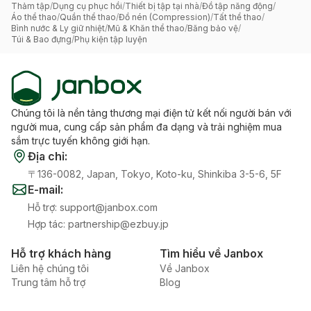
Thảm tập
/
Dụng cụ phục hồi
/
Thiết bị tập tại nhà
/
Đồ tập năng động
/
Áo thể thao
/
Quần thể thao
/
Đồ nén (Compression)
/
Tất thể thao
/
Bình nước & Ly giữ nhiệt
/
Mũ & Khăn thể thao
/
Băng bảo vệ
/
Túi & Bao đựng
/
Phụ kiện tập luyện
Chúng tôi là nền tảng thương mại điện tử kết nối người bán với
người mua, cung cấp sản phẩm đa dạng và trải nghiệm mua
sắm trực tuyến không giới hạn.
Địa chỉ
:
〒136-0082, Japan, Tokyo, Koto-ku, Shinkiba 3-5-6, 5F
E-mail
:
Hỗ trợ
:
support@janbox.com
Hợp tác
:
partnership@ezbuy.jp
Hỗ trợ khách hàng
Tìm hiểu về Janbox
Liên hệ chúng tôi
Về Janbox
Trung tâm hỗ trợ
Blog