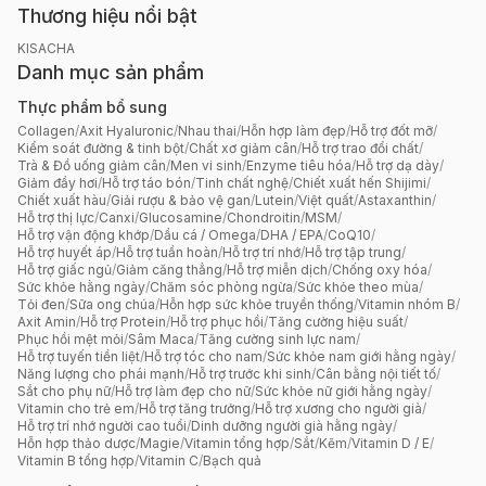
Thương hiệu nổi bật
KISACHA
Danh mục sản phẩm
Thực phẩm bổ sung
Collagen
/
Axit Hyaluronic
/
Nhau thai
/
Hỗn hợp làm đẹp
/
Hỗ trợ đốt mỡ
/
Kiểm soát đường & tinh bột
/
Chất xơ giảm cân
/
Hỗ trợ trao đổi chất
/
Trà & Đồ uống giảm cân
/
Men vi sinh
/
Enzyme tiêu hóa
/
Hỗ trợ dạ dày
/
Giảm đầy hơi
/
Hỗ trợ táo bón
/
Tinh chất nghệ
/
Chiết xuất hến Shijimi
/
Chiết xuất hàu
/
Giải rượu & bảo vệ gan
/
Lutein
/
Việt quất
/
Astaxanthin
/
Hỗ trợ thị lực
/
Canxi
/
Glucosamine
/
Chondroitin
/
MSM
/
Hỗ trợ vận động khớp
/
Dầu cá / Omega
/
DHA / EPA
/
CoQ10
/
Hỗ trợ huyết áp
/
Hỗ trợ tuần hoàn
/
Hỗ trợ trí nhớ
/
Hỗ trợ tập trung
/
Hỗ trợ giấc ngủ
/
Giảm căng thẳng
/
Hỗ trợ miễn dịch
/
Chống oxy hóa
/
Sức khỏe hằng ngày
/
Chăm sóc phòng ngừa
/
Sức khỏe theo mùa
/
Tỏi đen
/
Sữa ong chúa
/
Hỗn hợp sức khỏe truyền thống
/
Vitamin nhóm B
/
Axit Amin
/
Hỗ trợ Protein
/
Hỗ trợ phục hồi
/
Tăng cường hiệu suất
/
Phục hồi mệt mỏi
/
Sâm Maca
/
Tăng cường sinh lực nam
/
Hỗ trợ tuyến tiền liệt
/
Hỗ trợ tóc cho nam
/
Sức khỏe nam giới hằng ngày
/
Năng lượng cho phái mạnh
/
Hỗ trợ trước khi sinh
/
Cân bằng nội tiết tố
/
Sắt cho phụ nữ
/
Hỗ trợ làm đẹp cho nữ
/
Sức khỏe nữ giới hằng ngày
/
Vitamin cho trẻ em
/
Hỗ trợ tăng trưởng
/
Hỗ trợ xương cho người già
/
Hỗ trợ trí nhớ người cao tuổi
/
Dinh dưỡng người già hằng ngày
/
Hỗn hợp thảo dược
/
Magie
/
Vitamin tổng hợp
/
Sắt
/
Kẽm
/
Vitamin D / E
/
Vitamin B tổng hợp
/
Vitamin C
/
Bạch quả