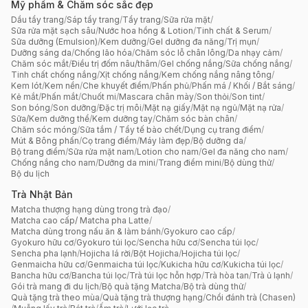
Mỹ phẩm & Chăm sóc sắc đẹp
Dầu tẩy trang
/
Sáp tẩy trang
/
Tẩy trang
/
Sữa rửa mặt
/
Sữa rửa mặt sạch sâu
/
Nước hoa hồng & Lotion
/
Tinh chất & Serum
/
Sữa dưỡng (Emulsion)
/
Kem dưỡng
/
Gel dưỡng đa năng
/
Trị mụn
/
Dưỡng sáng da
/
Chống lão hóa
/
Chăm sóc lỗ chân lông
/
Da nhạy cảm
/
Chăm sóc mắt
/
Điều trị đốm nâu/thâm
/
Gel chống nắng
/
Sữa chống nắng
/
Tinh chất chống nắng
/
Xịt chống nắng
/
Kem chống nắng nâng tông
/
Kem lót
/
Kem nền
/
Che khuyết điểm
/
Phấn phủ
/
Phấn má / Khối / Bắt sáng
/
Kẻ mắt
/
Phấn mắt
/
Chuốt mi
/
Mascara chân mày
/
Son thỏi
/
Son tint
/
Son bóng
/
Son dưỡng
/
Đặc trị môi
/
Mặt nạ giấy
/
Mặt nạ ngủ
/
Mặt nạ rửa
/
Sữa/Kem dưỡng thể
/
Kem dưỡng tay
/
Chăm sóc bàn chân
/
Chăm sóc móng
/
Sữa tắm / Tẩy tế bào chết
/
Dụng cụ trang điểm
/
Mút & Bông phấn
/
Cọ trang điểm
/
Máy làm đẹp
/
Bộ dưỡng da
/
Bộ trang điểm
/
Sữa rửa mặt nam
/
Lotion cho nam
/
Gel đa năng cho nam
/
Chống nắng cho nam
/
Dưỡng da mini
/
Trang điểm mini
/
Bộ dùng thử
/
Bộ du lịch
Trà Nhật Bản
Matcha thượng hạng dùng trong trà đạo
/
Matcha cao cấp/ Matcha pha Latte
/
Matcha dùng trong nấu ăn & làm bánh
/
Gyokuro cao cấp
/
Gyokuro hữu cơ
/
Gyokuro túi lọc
/
Sencha hữu cơ
/
Sencha túi lọc
/
Sencha pha lạnh
/
Hojicha lá rời
/
Bột Hojicha
/
Hojicha túi lọc
/
Genmaicha hữu cơ
/
Genmaicha túi lọc
/
Kukicha hữu cơ
/
Kukicha túi lọc
/
Bancha hữu cơ
/
Bancha túi lọc
/
Trà túi lọc hỗn hợp
/
Trà hòa tan
/
Trà ủ lạnh
/
Gói trà mang đi du lịch
/
Bộ quà tặng Matcha
/
Bộ trà dùng thử
/
Quà tặng trà theo mùa
/
Quà tặng trà thượng hạng
/
Chổi đánh trà (Chasen)