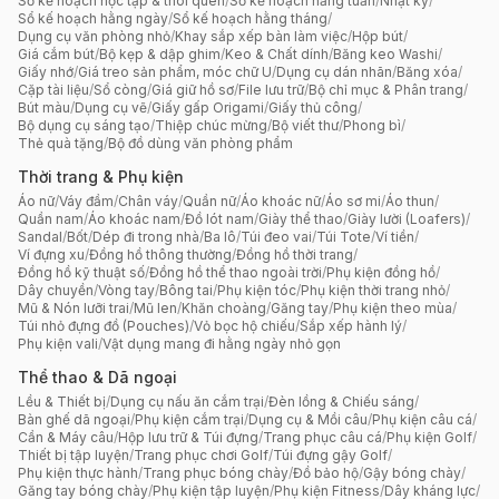
Sổ kế hoạch học tập & thói quen
/
Sổ kế hoạch hằng tuần
/
Nhật ký
/
Sổ kế hoạch hằng ngày
/
Sổ kế hoạch hằng tháng
/
Dụng cụ văn phòng nhỏ
/
Khay sắp xếp bàn làm việc
/
Hộp bút
/
Giá cắm bút
/
Bộ kẹp & dập ghim
/
Keo & Chất dính
/
Băng keo Washi
/
Giấy nhớ
/
Giá treo sản phẩm, móc chữ U
/
Dụng cụ dán nhãn
/
Băng xóa
/
Cặp tài liệu
/
Sổ còng
/
Giá giữ hồ sơ
/
File lưu trữ
/
Bộ chỉ mục & Phân trang
/
Bút màu
/
Dụng cụ vẽ
/
Giấy gấp Origami
/
Giấy thủ công
/
Bộ dụng cụ sáng tạo
/
Thiệp chúc mừng
/
Bộ viết thư
/
Phong bì
/
Thẻ quà tặng
/
Bộ đồ dùng văn phòng phẩm
Thời trang & Phụ kiện
Áo nữ
/
Váy đầm
/
Chân váy
/
Quần nữ
/
Áo khoác nữ
/
Áo sơ mi
/
Áo thun
/
Quần nam
/
Áo khoác nam
/
Đồ lót nam
/
Giày thể thao
/
Giày lười (Loafers)
/
Sandal
/
Bốt
/
Dép đi trong nhà
/
Ba lô
/
Túi đeo vai
/
Túi Tote
/
Ví tiền
/
Ví đựng xu
/
Đồng hồ thông thường
/
Đồng hồ thời trang
/
Đồng hồ kỹ thuật số
/
Đồng hồ thể thao ngoài trời
/
Phụ kiện đồng hồ
/
Dây chuyền
/
Vòng tay
/
Bông tai
/
Phụ kiện tóc
/
Phụ kiện thời trang nhỏ
/
Mũ & Nón lưỡi trai
/
Mũ len
/
Khăn choàng
/
Găng tay
/
Phụ kiện theo mùa
/
Túi nhỏ đựng đồ (Pouches)
/
Vỏ bọc hộ chiếu
/
Sắp xếp hành lý
/
Phụ kiện vali
/
Vật dụng mang đi hằng ngày nhỏ gọn
Thể thao & Dã ngoại
Lều & Thiết bị
/
Dụng cụ nấu ăn cắm trại
/
Đèn lồng & Chiếu sáng
/
Bàn ghế dã ngoại
/
Phụ kiện cắm trại
/
Dụng cụ & Mồi câu
/
Phụ kiện câu cá
/
Cần & Máy câu
/
Hộp lưu trữ & Túi đựng
/
Trang phục câu cá
/
Phụ kiện Golf
/
Thiết bị tập luyện
/
Trang phục chơi Golf
/
Túi đựng gậy Golf
/
Phụ kiện thực hành
/
Trang phục bóng chày
/
Đồ bảo hộ
/
Gậy bóng chày
/
Găng tay bóng chày
/
Phụ kiện tập luyện
/
Phụ kiện Fitness
/
Dây kháng lực
/