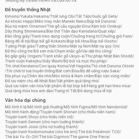
/
Muỗng lấy trà
/
Bát trà
/
Ấm trà
/
Lưới lọc trà
Đồ truyền thống Nhật
Kimono
/
Yukata
/
Hakama
/
Thắt lưng Obi
/
Tất Tabi
/
Guốc gỗ Geta
/
Áo khoác Happi
/
Mèo may mắn Maneki Neko
/
Búp bê Daruma
/
Bùa hộ mệnh Omamori
/
Thẻ gỗ cầu nguyện Ema
/
Xăm bói Omikuji
/
Dây thừng Shimenawa
/
Bàn thờ Thần đạo Kamidana
/
Quạt xếp
/
Đèn lồng giấy
/
Tranh treo dạng cuộn
/
Chuông trang trí
/
Chuông gió Furin
/
Băng đô lễ hội
/
Búp bê gỗ Kokeshi
/
Búp bê Hina
/
Búp bê Gosho
/
Tượng Phật giáo
/
Tượng thần Shinto
/
Mặt nạ Noh
/
Mặt nạ quỷ Oni
/
Đồ thủ công tre
/
Đồ sơn mài
/
Chạm khắc gỗ
/
Vải dệt thủ công
/
Bộ gấp giấy Origami
/
Tranh khắc gỗ Ukiyo-e
/
Thư pháp Nhật Bản Shodō
/
Tranh cuộn Kakejiku
/
Giấy Washi
/
Bộ bút và mực thư pháp
/
Trò chơi Kendama
/
Con quay Koma
/
Vợt Hagoita
/
Trò chơi Daruma Otoshi
/
Trò chơi trí tuệ truyền thống
/
Bát cơm
/
Đũa
/
Bộ đồ uống rượu Sake
/
Đĩa phục vụ
/
Chén dĩa nhỏ
/
Móc khóa & Nam châm
/
Đặc sản vùng miền
/
Đồ lưu niệm chủ đề Nhật Bản
/
Vật phẩm quà tặng nhỏ
/
Quà lưu niệm văn hóa
/
Vật phẩm lễ hội búp bê
/
Hàng giới hạn theo mùa
/
Quà tặng mùa hoa anh đào
/
Trang trí Tết
/
Đồ dùng mùa lễ hội
Văn hóa đại chúng
Mô hình tỉ lệ
/
Mô hình giải thưởng
/
Mô hình Figma
/
Mô hình Nendoroid
/
Mô hình hành động
/
Truyện tranh Shonen (cho thiếu niên nam)
/
Truyện tranh Shojo (cho thiếu niên nữ)
/
Truyện tranh Seinen (cho nam trưởng thành)
/
Truyện tranh Josei (cho nữ trưởng thành)
/
Truyện tranh Kodomomuke (cho trẻ em)
/
Thẻ bài Pokémon TCG
/
Thẻ bài Yu-Gi-Oh!
/
Thẻ bài Digimon
/
Thẻ game One Piece
/