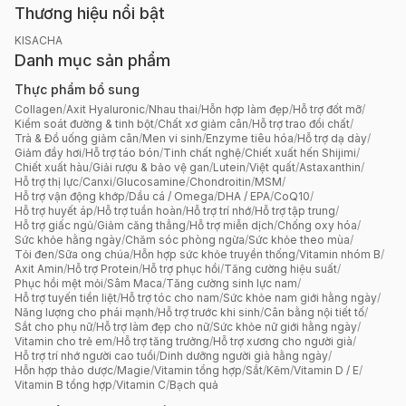
Thương hiệu nổi bật
KISACHA
Danh mục sản phẩm
Thực phẩm bổ sung
Collagen
/
Axit Hyaluronic
/
Nhau thai
/
Hỗn hợp làm đẹp
/
Hỗ trợ đốt mỡ
/
Kiểm soát đường & tinh bột
/
Chất xơ giảm cân
/
Hỗ trợ trao đổi chất
/
Trà & Đồ uống giảm cân
/
Men vi sinh
/
Enzyme tiêu hóa
/
Hỗ trợ dạ dày
/
Giảm đầy hơi
/
Hỗ trợ táo bón
/
Tinh chất nghệ
/
Chiết xuất hến Shijimi
/
Chiết xuất hàu
/
Giải rượu & bảo vệ gan
/
Lutein
/
Việt quất
/
Astaxanthin
/
Hỗ trợ thị lực
/
Canxi
/
Glucosamine
/
Chondroitin
/
MSM
/
Hỗ trợ vận động khớp
/
Dầu cá / Omega
/
DHA / EPA
/
CoQ10
/
Hỗ trợ huyết áp
/
Hỗ trợ tuần hoàn
/
Hỗ trợ trí nhớ
/
Hỗ trợ tập trung
/
Hỗ trợ giấc ngủ
/
Giảm căng thẳng
/
Hỗ trợ miễn dịch
/
Chống oxy hóa
/
Sức khỏe hằng ngày
/
Chăm sóc phòng ngừa
/
Sức khỏe theo mùa
/
Tỏi đen
/
Sữa ong chúa
/
Hỗn hợp sức khỏe truyền thống
/
Vitamin nhóm B
/
Axit Amin
/
Hỗ trợ Protein
/
Hỗ trợ phục hồi
/
Tăng cường hiệu suất
/
Phục hồi mệt mỏi
/
Sâm Maca
/
Tăng cường sinh lực nam
/
Hỗ trợ tuyến tiền liệt
/
Hỗ trợ tóc cho nam
/
Sức khỏe nam giới hằng ngày
/
Năng lượng cho phái mạnh
/
Hỗ trợ trước khi sinh
/
Cân bằng nội tiết tố
/
Sắt cho phụ nữ
/
Hỗ trợ làm đẹp cho nữ
/
Sức khỏe nữ giới hằng ngày
/
Vitamin cho trẻ em
/
Hỗ trợ tăng trưởng
/
Hỗ trợ xương cho người già
/
Hỗ trợ trí nhớ người cao tuổi
/
Dinh dưỡng người già hằng ngày
/
Hỗn hợp thảo dược
/
Magie
/
Vitamin tổng hợp
/
Sắt
/
Kẽm
/
Vitamin D / E
/
Vitamin B tổng hợp
/
Vitamin C
/
Bạch quả