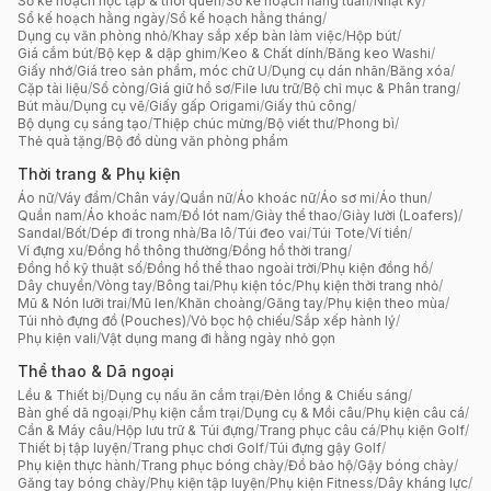
Sổ kế hoạch học tập & thói quen
/
Sổ kế hoạch hằng tuần
/
Nhật ký
/
Sổ kế hoạch hằng ngày
/
Sổ kế hoạch hằng tháng
/
Dụng cụ văn phòng nhỏ
/
Khay sắp xếp bàn làm việc
/
Hộp bút
/
Giá cắm bút
/
Bộ kẹp & dập ghim
/
Keo & Chất dính
/
Băng keo Washi
/
Giấy nhớ
/
Giá treo sản phẩm, móc chữ U
/
Dụng cụ dán nhãn
/
Băng xóa
/
Cặp tài liệu
/
Sổ còng
/
Giá giữ hồ sơ
/
File lưu trữ
/
Bộ chỉ mục & Phân trang
/
Bút màu
/
Dụng cụ vẽ
/
Giấy gấp Origami
/
Giấy thủ công
/
Bộ dụng cụ sáng tạo
/
Thiệp chúc mừng
/
Bộ viết thư
/
Phong bì
/
Thẻ quà tặng
/
Bộ đồ dùng văn phòng phẩm
Thời trang & Phụ kiện
Áo nữ
/
Váy đầm
/
Chân váy
/
Quần nữ
/
Áo khoác nữ
/
Áo sơ mi
/
Áo thun
/
Quần nam
/
Áo khoác nam
/
Đồ lót nam
/
Giày thể thao
/
Giày lười (Loafers)
/
Sandal
/
Bốt
/
Dép đi trong nhà
/
Ba lô
/
Túi đeo vai
/
Túi Tote
/
Ví tiền
/
Ví đựng xu
/
Đồng hồ thông thường
/
Đồng hồ thời trang
/
Đồng hồ kỹ thuật số
/
Đồng hồ thể thao ngoài trời
/
Phụ kiện đồng hồ
/
Dây chuyền
/
Vòng tay
/
Bông tai
/
Phụ kiện tóc
/
Phụ kiện thời trang nhỏ
/
Mũ & Nón lưỡi trai
/
Mũ len
/
Khăn choàng
/
Găng tay
/
Phụ kiện theo mùa
/
Túi nhỏ đựng đồ (Pouches)
/
Vỏ bọc hộ chiếu
/
Sắp xếp hành lý
/
Phụ kiện vali
/
Vật dụng mang đi hằng ngày nhỏ gọn
Thể thao & Dã ngoại
Lều & Thiết bị
/
Dụng cụ nấu ăn cắm trại
/
Đèn lồng & Chiếu sáng
/
Bàn ghế dã ngoại
/
Phụ kiện cắm trại
/
Dụng cụ & Mồi câu
/
Phụ kiện câu cá
/
Cần & Máy câu
/
Hộp lưu trữ & Túi đựng
/
Trang phục câu cá
/
Phụ kiện Golf
/
Thiết bị tập luyện
/
Trang phục chơi Golf
/
Túi đựng gậy Golf
/
Phụ kiện thực hành
/
Trang phục bóng chày
/
Đồ bảo hộ
/
Gậy bóng chày
/
Găng tay bóng chày
/
Phụ kiện tập luyện
/
Phụ kiện Fitness
/
Dây kháng lực
/