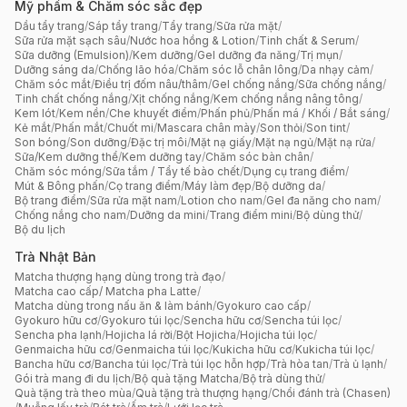
Mỹ phẩm & Chăm sóc sắc đẹp
Dầu tẩy trang
/
Sáp tẩy trang
/
Tẩy trang
/
Sữa rửa mặt
/
Sữa rửa mặt sạch sâu
/
Nước hoa hồng & Lotion
/
Tinh chất & Serum
/
Sữa dưỡng (Emulsion)
/
Kem dưỡng
/
Gel dưỡng đa năng
/
Trị mụn
/
Dưỡng sáng da
/
Chống lão hóa
/
Chăm sóc lỗ chân lông
/
Da nhạy cảm
/
Chăm sóc mắt
/
Điều trị đốm nâu/thâm
/
Gel chống nắng
/
Sữa chống nắng
/
Tinh chất chống nắng
/
Xịt chống nắng
/
Kem chống nắng nâng tông
/
Kem lót
/
Kem nền
/
Che khuyết điểm
/
Phấn phủ
/
Phấn má / Khối / Bắt sáng
/
Kẻ mắt
/
Phấn mắt
/
Chuốt mi
/
Mascara chân mày
/
Son thỏi
/
Son tint
/
Son bóng
/
Son dưỡng
/
Đặc trị môi
/
Mặt nạ giấy
/
Mặt nạ ngủ
/
Mặt nạ rửa
/
Sữa/Kem dưỡng thể
/
Kem dưỡng tay
/
Chăm sóc bàn chân
/
Chăm sóc móng
/
Sữa tắm / Tẩy tế bào chết
/
Dụng cụ trang điểm
/
Mút & Bông phấn
/
Cọ trang điểm
/
Máy làm đẹp
/
Bộ dưỡng da
/
Bộ trang điểm
/
Sữa rửa mặt nam
/
Lotion cho nam
/
Gel đa năng cho nam
/
Chống nắng cho nam
/
Dưỡng da mini
/
Trang điểm mini
/
Bộ dùng thử
/
Bộ du lịch
Trà Nhật Bản
Matcha thượng hạng dùng trong trà đạo
/
Matcha cao cấp/ Matcha pha Latte
/
Matcha dùng trong nấu ăn & làm bánh
/
Gyokuro cao cấp
/
Gyokuro hữu cơ
/
Gyokuro túi lọc
/
Sencha hữu cơ
/
Sencha túi lọc
/
Sencha pha lạnh
/
Hojicha lá rời
/
Bột Hojicha
/
Hojicha túi lọc
/
Genmaicha hữu cơ
/
Genmaicha túi lọc
/
Kukicha hữu cơ
/
Kukicha túi lọc
/
Bancha hữu cơ
/
Bancha túi lọc
/
Trà túi lọc hỗn hợp
/
Trà hòa tan
/
Trà ủ lạnh
/
Gói trà mang đi du lịch
/
Bộ quà tặng Matcha
/
Bộ trà dùng thử
/
Quà tặng trà theo mùa
/
Quà tặng trà thượng hạng
/
Chổi đánh trà (Chasen)