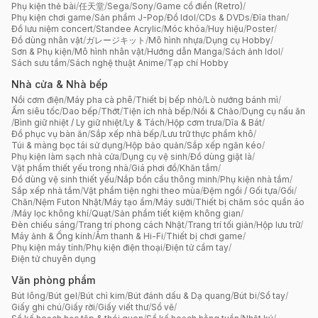
Phụ kiện thẻ bài
/
任天堂
/
Sega
/
Sony
/
Game cổ điển (Retro)
/
Phụ kiện chơi game
/
Sản phẩm J-Pop
/
Đồ Idol
/
CDs & DVDs
/
Đĩa than
/
Đồ lưu niệm concert
/
Standee Acrylic
/
Móc khóa
/
Huy hiệu
/
Poster
/
Đồ dùng nhân vật
/
ガレージキット
/
Mô hình nhựa
/
Dụng cụ Hobby
/
Sơn & Phụ kiện
/
Mô hình nhân vật
/
Hướng dẫn Manga
/
Sách ảnh Idol
/
Sách sưu tầm
/
Sách nghệ thuật Anime
/
Tạp chí Hobby
Nhà cửa & Nhà bếp
Nồi cơm điện
/
Máy pha cà phê
/
Thiết bị bếp nhỏ
/
Lò nướng bánh mì
/
Ấm siêu tốc
/
Dao bếp
/
Thớt
/
Tiện ích nhà bếp
/
Nồi & Chảo
/
Dụng cụ nấu ăn
/
Bình giữ nhiệt / Ly giữ nhiệt
/
Ly & Tách
/
Hộp cơm trưa
/
Dĩa & Bát
/
Đồ phục vụ bàn ăn
/
Sắp xếp nhà bếp
/
Lưu trữ thực phẩm khô
/
Túi & màng bọc tái sử dụng
/
Hộp bảo quản
/
Sắp xếp ngăn kéo
/
Phụ kiện làm sạch nhà cửa
/
Dụng cụ vệ sinh
/
Đồ dùng giặt là
/
Vật phẩm thiết yếu trong nhà
/
Giá phơi đồ
/
Khăn tắm
/
Đồ dùng vệ sinh thiết yếu
/
Nắp bồn cầu thông minh
/
Phụ kiện nhà tắm
/
Sắp xếp nhà tắm
/
Vật phẩm tiện nghi theo mùa
/
Đệm ngồi / Gối tựa
/
Gối
/
Chăn
/
Nệm Futon Nhật
/
Máy tạo ẩm
/
Máy sưởi
/
Thiết bị chăm sóc quần áo
/
Máy lọc không khí
/
Quạt
/
Sản phẩm tiết kiệm không gian
/
Đèn chiếu sáng
/
Trang trí phong cách Nhật
/
Trang trí tối giản
/
Hộp lưu trữ
/
Máy ảnh & Ống kính
/
Âm thanh & Hi-Fi
/
Thiết bị chơi game
/
Phụ kiện máy tính
/
Phụ kiện điện thoại
/
Điện tử cầm tay
/
Điện tử chuyên dụng
Văn phòng phẩm
Bút lông
/
Bút gel
/
Bút chì kim
/
Bút đánh dấu & Dạ quang
/
Bút bi
/
Sổ tay
/
Giấy ghi chú
/
Giấy rời
/
Giấy viết thư
/
Sổ vẽ
/