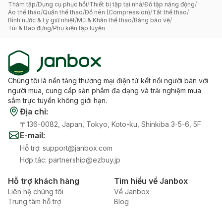
Thảm tập
/
Dụng cụ phục hồi
/
Thiết bị tập tại nhà
/
Đồ tập năng động
/
Áo thể thao
/
Quần thể thao
/
Đồ nén (Compression)
/
Tất thể thao
/
Bình nước & Ly giữ nhiệt
/
Mũ & Khăn thể thao
/
Băng bảo vệ
/
Túi & Bao đựng
/
Phụ kiện tập luyện
Chúng tôi là nền tảng thương mại điện tử kết nối người bán với
người mua, cung cấp sản phẩm đa dạng và trải nghiệm mua
sắm trực tuyến không giới hạn.
Địa chỉ
:
〒136-0082, Japan, Tokyo, Koto-ku, Shinkiba 3-5-6, 5F
E-mail
:
Hỗ trợ
:
support@janbox.com
Hợp tác
:
partnership@ezbuy.jp
Hỗ trợ khách hàng
Tìm hiểu về Janbox
Liên hệ chúng tôi
Về Janbox
Trung tâm hỗ trợ
Blog