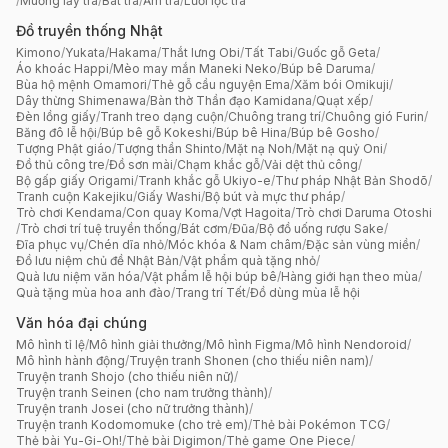
/
Muỗng lấy trà
/
Bát trà
/
Ấm trà
/
Lưới lọc trà
Đồ truyền thống Nhật
Kimono
/
Yukata
/
Hakama
/
Thắt lưng Obi
/
Tất Tabi
/
Guốc gỗ Geta
/
Áo khoác Happi
/
Mèo may mắn Maneki Neko
/
Búp bê Daruma
/
Bùa hộ mệnh Omamori
/
Thẻ gỗ cầu nguyện Ema
/
Xăm bói Omikuji
/
Dây thừng Shimenawa
/
Bàn thờ Thần đạo Kamidana
/
Quạt xếp
/
Đèn lồng giấy
/
Tranh treo dạng cuộn
/
Chuông trang trí
/
Chuông gió Furin
/
Băng đô lễ hội
/
Búp bê gỗ Kokeshi
/
Búp bê Hina
/
Búp bê Gosho
/
Tượng Phật giáo
/
Tượng thần Shinto
/
Mặt nạ Noh
/
Mặt nạ quỷ Oni
/
Đồ thủ công tre
/
Đồ sơn mài
/
Chạm khắc gỗ
/
Vải dệt thủ công
/
Bộ gấp giấy Origami
/
Tranh khắc gỗ Ukiyo-e
/
Thư pháp Nhật Bản Shodō
/
Tranh cuộn Kakejiku
/
Giấy Washi
/
Bộ bút và mực thư pháp
/
Trò chơi Kendama
/
Con quay Koma
/
Vợt Hagoita
/
Trò chơi Daruma Otoshi
/
Trò chơi trí tuệ truyền thống
/
Bát cơm
/
Đũa
/
Bộ đồ uống rượu Sake
/
Đĩa phục vụ
/
Chén dĩa nhỏ
/
Móc khóa & Nam châm
/
Đặc sản vùng miền
/
Đồ lưu niệm chủ đề Nhật Bản
/
Vật phẩm quà tặng nhỏ
/
Quà lưu niệm văn hóa
/
Vật phẩm lễ hội búp bê
/
Hàng giới hạn theo mùa
/
Quà tặng mùa hoa anh đào
/
Trang trí Tết
/
Đồ dùng mùa lễ hội
Văn hóa đại chúng
Mô hình tỉ lệ
/
Mô hình giải thưởng
/
Mô hình Figma
/
Mô hình Nendoroid
/
Mô hình hành động
/
Truyện tranh Shonen (cho thiếu niên nam)
/
Truyện tranh Shojo (cho thiếu niên nữ)
/
Truyện tranh Seinen (cho nam trưởng thành)
/
Truyện tranh Josei (cho nữ trưởng thành)
/
Truyện tranh Kodomomuke (cho trẻ em)
/
Thẻ bài Pokémon TCG
/
Thẻ bài Yu-Gi-Oh!
/
Thẻ bài Digimon
/
Thẻ game One Piece
/