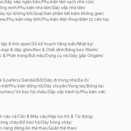
ản
/
Sắp xếp ngăn kéo
/
Phụ kiện làm sạch nhà cửa
/
ông minh
/
Phụ kiện nhà tắm
/
Sắp xếp nhà tắm
/
áy lọc không khí
/
Quạt
/
Sản phẩm tiết kiệm không gian
/
ame
/
Phụ kiện máy tính
/
Phụ kiện điện thoại
/
Điện tử cầm tay
 tập & thói quen
/
Sổ kế hoạch hằng tuần
/
Nhật ký
/
 kẹp & dập ghim
/
Keo & Chất dính
/
Băng keo Washi
/
c & Phân trang
/
Bút màu
/
Dụng cụ vẽ
/
Giấy gấp Origami
/
i (Loafers)
/
Sandal
/
Bốt
/
Dép đi trong nhà
/
Ba lô
/
trời
/
Phụ kiện đồng hồ
/
Dây chuyền
/
Vòng tay
/
Bông tai
/
ouches)
/
Vỏ bọc hộ chiếu
/
Sắp xếp hành lý
/
Phụ kiện vali
/
ện câu cá
/
Cần & Máy câu
/
Hộp lưu trữ & Túi đựng
/
bóng chày
/
Đồ bảo hộ
/
Gậy bóng chày
/
ập năng động
/
Áo thể thao
/
Quần thể thao
/