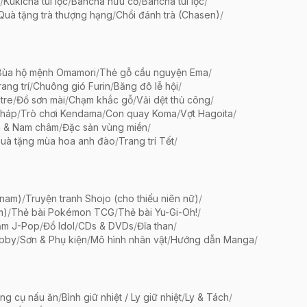
/
Kukicha túi lọc
/
Bancha hữu cơ
/
Bancha túi lọc
/
Quà tặng trà thượng hạng
/
Chổi đánh trà (Chasen)
/
Bùa hộ mệnh Omamori
/
Thẻ gỗ cầu nguyện Ema
/
ang trí
/
Chuông gió Furin
/
Băng đô lễ hội
/
tre
/
Đồ sơn mài
/
Chạm khắc gỗ
/
Vải dệt thủ công
/
pháp
/
Trò chơi Kendama
/
Con quay Koma
/
Vợt Hagoita
/
 & Nam châm
/
Đặc sản vùng miền
/
uà tặng mùa hoa anh đào
/
Trang trí Tết
/
 nam)
/
Truyện tranh Shojo (cho thiếu niên nữ)
/
m)
/
Thẻ bài Pokémon TCG
/
Thẻ bài Yu-Gi-Oh!
/
ẩm J-Pop
/
Đồ Idol
/
CDs & DVDs
/
Đĩa than
/
bby
/
Sơn & Phụ kiện
/
Mô hình nhân vật
/
Hướng dẫn Manga
/
ng cụ nấu ăn
/
Bình giữ nhiệt / Ly giữ nhiệt
/
Ly & Tách
/