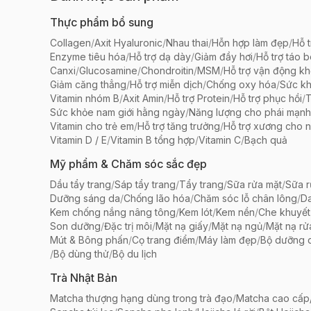
Thực phẩm bổ sung
Collagen
/
Axit Hyaluronic
/
Nhau thai
/
Hỗn hợp làm đẹp
/
Hỗ t
Enzyme tiêu hóa
/
Hỗ trợ dạ dày
/
Giảm đầy hơi
/
Hỗ trợ táo 
Canxi
/
Glucosamine
/
Chondroitin
/
MSM
/
Hỗ trợ vận động k
Giảm căng thẳng
/
Hỗ trợ miễn dịch
/
Chống oxy hóa
/
Sức k
Vitamin nhóm B
/
Axit Amin
/
Hỗ trợ Protein
/
Hỗ trợ phục hồi
/
T
Sức khỏe nam giới hằng ngày
/
Năng lượng cho phái mạnh
Vitamin cho trẻ em
/
Hỗ trợ tăng trưởng
/
Hỗ trợ xương cho n
Vitamin D / E
/
Vitamin B tổng hợp
/
Vitamin C
/
Bạch quả
Mỹ phẩm & Chăm sóc sắc đẹp
Dầu tẩy trang
/
Sáp tẩy trang
/
Tẩy trang
/
Sữa rửa mặt
/
Sữa r
Dưỡng sáng da
/
Chống lão hóa
/
Chăm sóc lỗ chân lông
/
D
Kem chống nắng nâng tông
/
Kem lót
/
Kem nền
/
Che khuyết
Son dưỡng
/
Đặc trị môi
/
Mặt nạ giấy
/
Mặt nạ ngủ
/
Mặt nạ rử
Mút & Bông phấn
/
Cọ trang điểm
/
Máy làm đẹp
/
Bộ dưỡng 
/
Bộ dùng thử
/
Bộ du lịch
Trà Nhật Bản
Matcha thượng hạng dùng trong trà đạo
/
Matcha cao cấp/