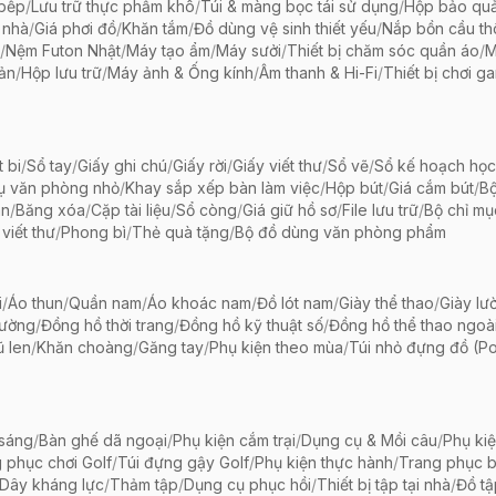
 bếp
/
Lưu trữ thực phẩm khô
/
Túi & màng bọc tái sử dụng
/
Hộp bảo qu
 nhà
/
Giá phơi đồ
/
Khăn tắm
/
Đồ dùng vệ sinh thiết yếu
/
Nắp bồn cầu th
/
Nệm Futon Nhật
/
Máy tạo ẩm
/
Máy sưởi
/
Thiết bị chăm sóc quần áo
/
M
iản
/
Hộp lưu trữ
/
Máy ảnh & Ống kính
/
Âm thanh & Hi-Fi
/
Thiết bị chơi g
t bi
/
Sổ tay
/
Giấy ghi chú
/
Giấy rời
/
Giấy viết thư
/
Sổ vẽ
/
Sổ kế hoạch học
ụ văn phòng nhỏ
/
Khay sắp xếp bàn làm việc
/
Hộp bút
/
Giá cắm bút
/
Bộ
ãn
/
Băng xóa
/
Cặp tài liệu
/
Sổ còng
/
Giá giữ hồ sơ
/
File lưu trữ
/
Bộ chỉ mụ
viết thư
/
Phong bì
/
Thẻ quà tặng
/
Bộ đồ dùng văn phòng phẩm
i
/
Áo thun
/
Quần nam
/
Áo khoác nam
/
Đồ lót nam
/
Giày thể thao
/
Giày lườ
hường
/
Đồng hồ thời trang
/
Đồng hồ kỹ thuật số
/
Đồng hồ thể thao ngoài 
 len
/
Khăn choàng
/
Găng tay
/
Phụ kiện theo mùa
/
Túi nhỏ đựng đồ (P
 sáng
/
Bàn ghế dã ngoại
/
Phụ kiện cắm trại
/
Dụng cụ & Mồi câu
/
Phụ ki
 phục chơi Golf
/
Túi đựng gậy Golf
/
Phụ kiện thực hành
/
Trang phục 
Dây kháng lực
/
Thảm tập
/
Dụng cụ phục hồi
/
Thiết bị tập tại nhà
/
Đồ t