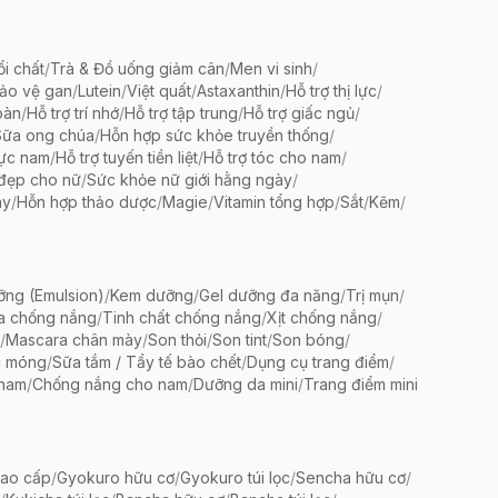
ổi chất
/
Trà & Đồ uống giảm cân
/
Men vi sinh
/
bảo vệ gan
/
Lutein
/
Việt quất
/
Astaxanthin
/
Hỗ trợ thị lực
/
oàn
/
Hỗ trợ trí nhớ
/
Hỗ trợ tập trung
/
Hỗ trợ giấc ngủ
/
Sữa ong chúa
/
Hỗn hợp sức khỏe truyền thống
/
lực nam
/
Hỗ trợ tuyến tiền liệt
/
Hỗ trợ tóc cho nam
/
 đẹp cho nữ
/
Sức khỏe nữ giới hằng ngày
/
ày
/
Hỗn hợp thảo dược
/
Magie
/
Vitamin tổng hợp
/
Sắt
/
Kẽm
/
ng (Emulsion)
/
Kem dưỡng
/
Gel dưỡng đa năng
/
Trị mụn
/
a chống nắng
/
Tinh chất chống nắng
/
Xịt chống nắng
/
/
Mascara chân mày
/
Son thỏi
/
Son tint
/
Son bóng
/
c móng
/
Sữa tắm / Tẩy tế bào chết
/
Dụng cụ trang điểm
/
 nam
/
Chống nắng cho nam
/
Dưỡng da mini
/
Trang điểm mini
ao cấp
/
Gyokuro hữu cơ
/
Gyokuro túi lọc
/
Sencha hữu cơ
/