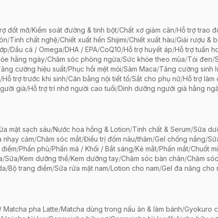
rợ đốt mỡ
/
Kiểm soát đường & tinh bột
/
Chất xơ giảm cân
/
Hỗ trợ trao đ
bón
/
Tinh chất nghệ
/
Chiết xuất hến Shijimi
/
Chiết xuất hàu
/
Giải rượu & 
hớp
/
Dầu cá / Omega
/
DHA / EPA
/
CoQ10
/
Hỗ trợ huyết áp
/
Hỗ trợ tuần h
hỏe hằng ngày
/
Chăm sóc phòng ngừa
/
Sức khỏe theo mùa
/
Tỏi đen
/
ăng cường hiệu suất
/
Phục hồi mệt mỏi
/
Sâm Maca
/
Tăng cường sinh 
/
Hỗ trợ trước khi sinh
/
Cân bằng nội tiết tố
/
Sắt cho phụ nữ
/
Hỗ trợ làm
gười già
/
Hỗ trợ trí nhớ người cao tuổi
/
Dinh dưỡng người già hằng ng
ửa mặt sạch sâu
/
Nước hoa hồng & Lotion
/
Tinh chất & Serum
/
Sữa dưỡ
a nhạy cảm
/
Chăm sóc mắt
/
Điều trị đốm nâu/thâm
/
Gel chống nắng
/
Sữ
 điểm
/
Phấn phủ
/
Phấn má / Khối / Bắt sáng
/
Kẻ mắt
/
Phấn mắt
/
Chuốt mi
a
/
Sữa/Kem dưỡng thể
/
Kem dưỡng tay
/
Chăm sóc bàn chân
/
Chăm só
da
/
Bộ trang điểm
/
Sữa rửa mặt nam
/
Lotion cho nam
/
Gel đa năng cho
 Matcha pha Latte
/
Matcha dùng trong nấu ăn & làm bánh
/
Gyokuro c