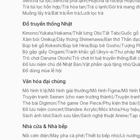
Sencha túi lọc
/
Sencha pha lạnh
/
Hojicha lá rời
/
Bột Hojicha
Trà túi lọc hỗn hợp
/
Trà hòa tan
/
Trà ủ lạnh
/
Gói trà mang đi
Muỗng lấy trà
/
Bát trà
/
Ấm trà
/
Lưới lọc trà
Đồ truyền thống Nhật
Kimono
/
Yukata
/
Hakama
/
Thắt lưng Obi
/
Tất Tabi
/
Guốc gỗ 
Xăm bói Omikuji
/
Dây thừng Shimenawa
/
Bàn thờ Thần đạ
Búp bê gỗ Kokeshi
/
Búp bê Hina
/
Búp bê Gosho
/
Tượng Ph
Bộ gấp giấy Origami
/
Tranh khắc gỗ Ukiyo-e
/
Thư pháp N
Trò chơi Daruma Otoshi
/
Trò chơi trí tuệ truyền thống
/
Bát 
Đồ lưu niệm chủ đề Nhật Bản
/
Vật phẩm quà tặng nhỏ
/
Quà
Đồ dùng mùa lễ hội
Văn hóa đại chúng
Mô hình tỉ lệ
/
Mô hình giải thưởng
/
Mô hình Figma
/
Mô hình
Truyện tranh Seinen (cho nam trưởng thành)
/
Truyện tran
Thẻ bài Digimon
/
Thẻ game One Piece
/
Phụ kiện thẻ bài
/
Đồ lưu niệm concert
/
Standee Acrylic
/
Móc khóa
/
Huy hiệu
Sách ảnh Idol
/
Sách sưu tầm
/
Sách nghệ thuật Anime
/
Tạp 
Nhà cửa & Nhà bếp
Nồi cơm điện
/
Máy pha cà phê
/
Thiết bị bếp nhỏ
/
Lò nướng