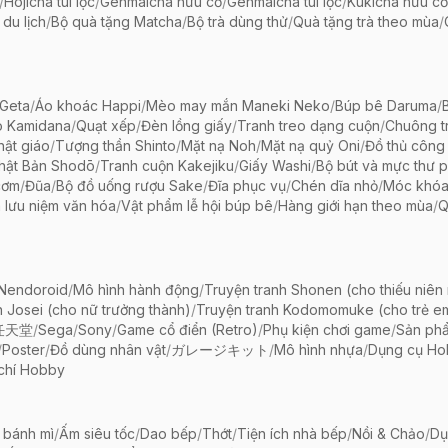
/
Hojicha túi lọc
/
Genmaicha hữu cơ
/
Genmaicha túi lọc
/
Kukicha hữu cơ
 du lịch
/
Bộ quà tặng Matcha
/
Bộ trà dùng thử
/
Quà tặng trà theo mùa
/
Geta
/
Áo khoác Happi
/
Mèo may mắn Maneki Neko
/
Búp bê Daruma
/
o Kamidana
/
Quạt xếp
/
Đèn lồng giấy
/
Tranh treo dạng cuộn
/
Chuông tr
ật giáo
/
Tượng thần Shinto
/
Mặt nạ Noh
/
Mặt nạ quỷ Oni
/
Đồ thủ công 
hật Bản Shodō
/
Tranh cuộn Kakejiku
/
Giấy Washi
/
Bộ bút và mực thư 
cơm
/
Đũa
/
Bộ đồ uống rượu Sake
/
Đĩa phục vụ
/
Chén dĩa nhỏ
/
Móc khóa
 lưu niệm văn hóa
/
Vật phẩm lễ hội búp bê
/
Hàng giới hạn theo mùa
/
Q
 Nendoroid
/
Mô hình hành động
/
Truyện tranh Shonen (cho thiếu niên
h Josei (cho nữ trưởng thành)
/
Truyện tranh Kodomomuke (cho trẻ e
任天堂
/
Sega
/
Sony
/
Game cổ điển (Retro)
/
Phụ kiện chơi game
/
Sản ph
/
Poster
/
Đồ dùng nhân vật
/
ガレージキット
/
Mô hình nhựa
/
Dụng cụ Ho
chí Hobby
 bánh mì
/
Ấm siêu tốc
/
Dao bếp
/
Thớt
/
Tiện ích nhà bếp
/
Nồi & Chảo
/
Dụ