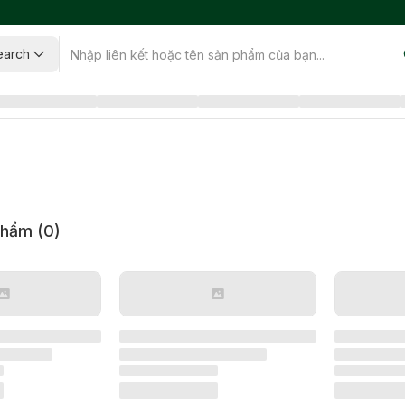
earch
phẩm (
0
)