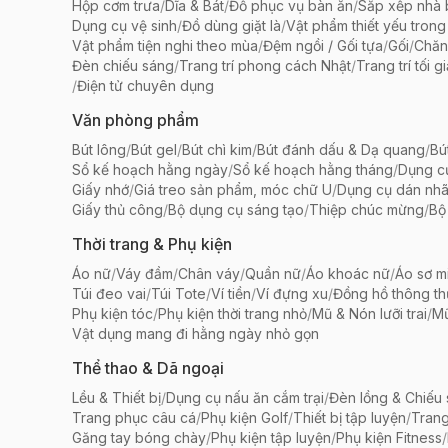
Hộp cơm trưa
/
Dĩa & Bát
/
Đồ phục vụ bàn ăn
/
Sắp xếp nhà
Dụng cụ vệ sinh
/
Đồ dùng giặt là
/
Vật phẩm thiết yếu trong
Vật phẩm tiện nghi theo mùa
/
Đệm ngồi / Gối tựa
/
Gối
/
Chăn
Đèn chiếu sáng
/
Trang trí phong cách Nhật
/
Trang trí tối g
/
Điện tử chuyên dụng
Văn phòng phẩm
Bút lông
/
Bút gel
/
Bút chì kim
/
Bút đánh dấu & Dạ quang
/
Bú
Sổ kế hoạch hằng ngày
/
Sổ kế hoạch hằng tháng
/
Dụng c
Giấy nhớ
/
Giá treo sản phẩm, móc chữ U
/
Dụng cụ dán nh
Giấy thủ công
/
Bộ dụng cụ sáng tạo
/
Thiệp chúc mừng
/
Bộ 
Thời trang & Phụ kiện
Áo nữ
/
Váy đầm
/
Chân váy
/
Quần nữ
/
Áo khoác nữ
/
Áo sơ m
Túi đeo vai
/
Túi Tote
/
Ví tiền
/
Ví đựng xu
/
Đồng hồ thông t
Phụ kiện tóc
/
Phụ kiện thời trang nhỏ
/
Mũ & Nón lưỡi trai
/
Mũ
Vật dụng mang đi hằng ngày nhỏ gọn
Thể thao & Dã ngoại
Lều & Thiết bị
/
Dụng cụ nấu ăn cắm trại
/
Đèn lồng & Chiếu
Trang phục câu cá
/
Phụ kiện Golf
/
Thiết bị tập luyện
/
Trang
Găng tay bóng chày
/
Phụ kiện tập luyện
/
Phụ kiện Fitness
/