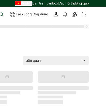
VI
JPY
Bán trên Janbox
Câu hỏi thường gặp
/
/
Tải xuống ứng dụng
Liên quan