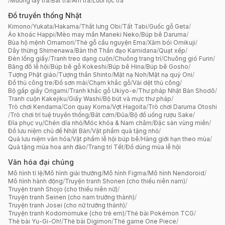
/
Muỗng lấy trà
/
Bát trà
/
Ấm trà
/
Lưới lọc trà
Đồ truyền thống Nhật
Kimono
/
Yukata
/
Hakama
/
Thắt lưng Obi
/
Tất Tabi
/
Guốc gỗ Geta
/
Áo khoác Happi
/
Mèo may mắn Maneki Neko
/
Búp bê Daruma
/
Bùa hộ mệnh Omamori
/
Thẻ gỗ cầu nguyện Ema
/
Xăm bói Omikuji
/
Dây thừng Shimenawa
/
Bàn thờ Thần đạo Kamidana
/
Quạt xếp
/
Đèn lồng giấy
/
Tranh treo dạng cuộn
/
Chuông trang trí
/
Chuông gió Furin
/
Băng đô lễ hội
/
Búp bê gỗ Kokeshi
/
Búp bê Hina
/
Búp bê Gosho
/
Tượng Phật giáo
/
Tượng thần Shinto
/
Mặt nạ Noh
/
Mặt nạ quỷ Oni
/
Đồ thủ công tre
/
Đồ sơn mài
/
Chạm khắc gỗ
/
Vải dệt thủ công
/
Bộ gấp giấy Origami
/
Tranh khắc gỗ Ukiyo-e
/
Thư pháp Nhật Bản Shodō
/
Tranh cuộn Kakejiku
/
Giấy Washi
/
Bộ bút và mực thư pháp
/
Trò chơi Kendama
/
Con quay Koma
/
Vợt Hagoita
/
Trò chơi Daruma Otoshi
/
Trò chơi trí tuệ truyền thống
/
Bát cơm
/
Đũa
/
Bộ đồ uống rượu Sake
/
Đĩa phục vụ
/
Chén dĩa nhỏ
/
Móc khóa & Nam châm
/
Đặc sản vùng miền
/
Đồ lưu niệm chủ đề Nhật Bản
/
Vật phẩm quà tặng nhỏ
/
Quà lưu niệm văn hóa
/
Vật phẩm lễ hội búp bê
/
Hàng giới hạn theo mùa
/
Quà tặng mùa hoa anh đào
/
Trang trí Tết
/
Đồ dùng mùa lễ hội
Văn hóa đại chúng
Mô hình tỉ lệ
/
Mô hình giải thưởng
/
Mô hình Figma
/
Mô hình Nendoroid
/
Mô hình hành động
/
Truyện tranh Shonen (cho thiếu niên nam)
/
Truyện tranh Shojo (cho thiếu niên nữ)
/
Truyện tranh Seinen (cho nam trưởng thành)
/
Truyện tranh Josei (cho nữ trưởng thành)
/
Truyện tranh Kodomomuke (cho trẻ em)
/
Thẻ bài Pokémon TCG
/
Thẻ bài Yu-Gi-Oh!
/
Thẻ bài Digimon
/
Thẻ game One Piece
/