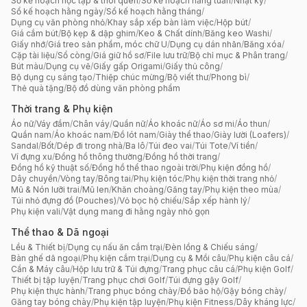
Sổ kế hoạch học tập & thói quen
/
Sổ kế hoạch hằng tuần
/
Nhật ký
/
Sổ kế hoạch hằng ngày
/
Sổ kế hoạch hằng tháng
/
Dụng cụ văn phòng nhỏ
/
Khay sắp xếp bàn làm việc
/
Hộp bút
/
Giá cắm bút
/
Bộ kẹp & dập ghim
/
Keo & Chất dính
/
Băng keo Washi
/
Giấy nhớ
/
Giá treo sản phẩm, móc chữ U
/
Dụng cụ dán nhãn
/
Băng xóa
/
Cặp tài liệu
/
Sổ còng
/
Giá giữ hồ sơ
/
File lưu trữ
/
Bộ chỉ mục & Phân trang
/
Bút màu
/
Dụng cụ vẽ
/
Giấy gấp Origami
/
Giấy thủ công
/
Bộ dụng cụ sáng tạo
/
Thiệp chúc mừng
/
Bộ viết thư
/
Phong bì
/
Thẻ quà tặng
/
Bộ đồ dùng văn phòng phẩm
Thời trang & Phụ kiện
Áo nữ
/
Váy đầm
/
Chân váy
/
Quần nữ
/
Áo khoác nữ
/
Áo sơ mi
/
Áo thun
/
Quần nam
/
Áo khoác nam
/
Đồ lót nam
/
Giày thể thao
/
Giày lười (Loafers)
/
Sandal
/
Bốt
/
Dép đi trong nhà
/
Ba lô
/
Túi đeo vai
/
Túi Tote
/
Ví tiền
/
Ví đựng xu
/
Đồng hồ thông thường
/
Đồng hồ thời trang
/
Đồng hồ kỹ thuật số
/
Đồng hồ thể thao ngoài trời
/
Phụ kiện đồng hồ
/
Dây chuyền
/
Vòng tay
/
Bông tai
/
Phụ kiện tóc
/
Phụ kiện thời trang nhỏ
/
Mũ & Nón lưỡi trai
/
Mũ len
/
Khăn choàng
/
Găng tay
/
Phụ kiện theo mùa
/
Túi nhỏ đựng đồ (Pouches)
/
Vỏ bọc hộ chiếu
/
Sắp xếp hành lý
/
Phụ kiện vali
/
Vật dụng mang đi hằng ngày nhỏ gọn
Thể thao & Dã ngoại
Lều & Thiết bị
/
Dụng cụ nấu ăn cắm trại
/
Đèn lồng & Chiếu sáng
/
Bàn ghế dã ngoại
/
Phụ kiện cắm trại
/
Dụng cụ & Mồi câu
/
Phụ kiện câu cá
/
Cần & Máy câu
/
Hộp lưu trữ & Túi đựng
/
Trang phục câu cá
/
Phụ kiện Golf
/
Thiết bị tập luyện
/
Trang phục chơi Golf
/
Túi đựng gậy Golf
/
Phụ kiện thực hành
/
Trang phục bóng chày
/
Đồ bảo hộ
/
Gậy bóng chày
/
Găng tay bóng chày
/
Phụ kiện tập luyện
/
Phụ kiện Fitness
/
Dây kháng lực
/