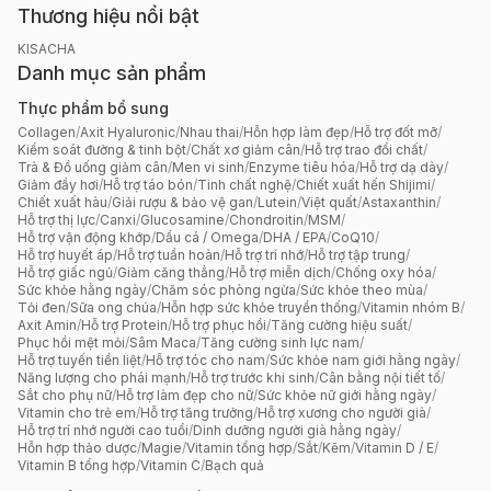
Thương hiệu nổi bật
KISACHA
Danh mục sản phẩm
Thực phẩm bổ sung
Collagen
/
Axit Hyaluronic
/
Nhau thai
/
Hỗn hợp làm đẹp
/
Hỗ trợ đốt mỡ
/
Kiểm soát đường & tinh bột
/
Chất xơ giảm cân
/
Hỗ trợ trao đổi chất
/
Trà & Đồ uống giảm cân
/
Men vi sinh
/
Enzyme tiêu hóa
/
Hỗ trợ dạ dày
/
Giảm đầy hơi
/
Hỗ trợ táo bón
/
Tinh chất nghệ
/
Chiết xuất hến Shijimi
/
Chiết xuất hàu
/
Giải rượu & bảo vệ gan
/
Lutein
/
Việt quất
/
Astaxanthin
/
Hỗ trợ thị lực
/
Canxi
/
Glucosamine
/
Chondroitin
/
MSM
/
Hỗ trợ vận động khớp
/
Dầu cá / Omega
/
DHA / EPA
/
CoQ10
/
Hỗ trợ huyết áp
/
Hỗ trợ tuần hoàn
/
Hỗ trợ trí nhớ
/
Hỗ trợ tập trung
/
Hỗ trợ giấc ngủ
/
Giảm căng thẳng
/
Hỗ trợ miễn dịch
/
Chống oxy hóa
/
Sức khỏe hằng ngày
/
Chăm sóc phòng ngừa
/
Sức khỏe theo mùa
/
Tỏi đen
/
Sữa ong chúa
/
Hỗn hợp sức khỏe truyền thống
/
Vitamin nhóm B
/
Axit Amin
/
Hỗ trợ Protein
/
Hỗ trợ phục hồi
/
Tăng cường hiệu suất
/
Phục hồi mệt mỏi
/
Sâm Maca
/
Tăng cường sinh lực nam
/
Hỗ trợ tuyến tiền liệt
/
Hỗ trợ tóc cho nam
/
Sức khỏe nam giới hằng ngày
/
Năng lượng cho phái mạnh
/
Hỗ trợ trước khi sinh
/
Cân bằng nội tiết tố
/
Sắt cho phụ nữ
/
Hỗ trợ làm đẹp cho nữ
/
Sức khỏe nữ giới hằng ngày
/
Vitamin cho trẻ em
/
Hỗ trợ tăng trưởng
/
Hỗ trợ xương cho người già
/
Hỗ trợ trí nhớ người cao tuổi
/
Dinh dưỡng người già hằng ngày
/
Hỗn hợp thảo dược
/
Magie
/
Vitamin tổng hợp
/
Sắt
/
Kẽm
/
Vitamin D / E
/
Vitamin B tổng hợp
/
Vitamin C
/
Bạch quả