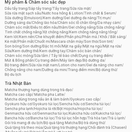
Mỹ phẩm & Chăm sóc sắc đẹp
Dầu tẩy trang
/
Sáp tẩy trang
/
Tẩy trang
/
Sữa rửa mặt
/
Sữa rửa mặt sạch sâu
/
Nước hoa hồng & Lotion
/
Tinh chất & Serum
/
Sữa dưỡng (Emulsion)
/
Kem dưỡng
/
Gel dưỡng đa năng
/
Trị mụn
/
Dưỡng sáng da
/
Chống lão hóa
/
Chăm sóc lỗ chân lông
/
Da nhạy cảm
/
Chăm sóc mắt
/
Điều trị đốm nâu/thâm
/
Gel chống nắng
/
Sữa chống nắng
/
Tinh chất chống nắng
/
Xịt chống nắng
/
Kem chống nắng nâng tông
/
Kem lót
/
Kem nền
/
Che khuyết điểm
/
Phấn phủ
/
Phấn má / Khối / Bắt sáng
/
Kẻ mắt
/
Phấn mắt
/
Chuốt mi
/
Mascara chân mày
/
Son thỏi
/
Son tint
/
Son bóng
/
Son dưỡng
/
Đặc trị môi
/
Mặt nạ giấy
/
Mặt nạ ngủ
/
Mặt nạ rửa
/
Sữa/Kem dưỡng thể
/
Kem dưỡng tay
/
Chăm sóc bàn chân
/
Chăm sóc móng
/
Sữa tắm / Tẩy tế bào chết
/
Dụng cụ trang điểm
/
Mút & Bông phấn
/
Cọ trang điểm
/
Máy làm đẹp
/
Bộ dưỡng da
/
Bộ trang điểm
/
Sữa rửa mặt nam
/
Lotion cho nam
/
Gel đa năng cho nam
/
Chống nắng cho nam
/
Dưỡng da mini
/
Trang điểm mini
/
Bộ dùng thử
/
Bộ du lịch
Trà Nhật Bản
Matcha thượng hạng dùng trong trà đạo
/
Matcha cao cấp/ Matcha pha Latte
/
Matcha dùng trong nấu ăn & làm bánh
/
Gyokuro cao cấp
/
Gyokuro hữu cơ
/
Gyokuro túi lọc
/
Sencha hữu cơ
/
Sencha túi lọc
/
Sencha pha lạnh
/
Hojicha lá rời
/
Bột Hojicha
/
Hojicha túi lọc
/
Genmaicha hữu cơ
/
Genmaicha túi lọc
/
Kukicha hữu cơ
/
Kukicha túi lọc
/
Bancha hữu cơ
/
Bancha túi lọc
/
Trà túi lọc hỗn hợp
/
Trà hòa tan
/
Trà ủ lạnh
/
Gói trà mang đi du lịch
/
Bộ quà tặng Matcha
/
Bộ trà dùng thử
/
Quà tặng trà theo mùa
/
Quà tặng trà thượng hạng
/
Chổi đánh trà (Chasen)