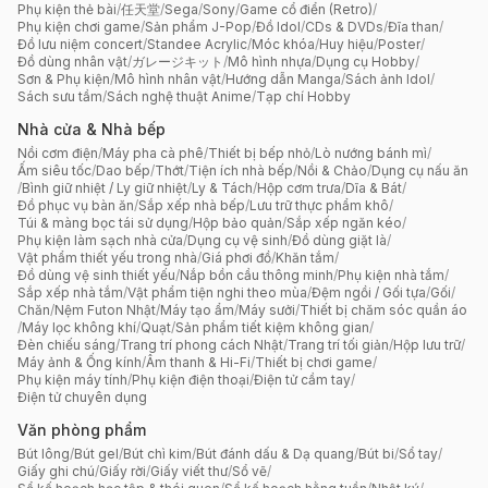
Phụ kiện thẻ bài
/
任天堂
/
Sega
/
Sony
/
Game cổ điển (Retro)
/
Phụ kiện chơi game
/
Sản phẩm J-Pop
/
Đồ Idol
/
CDs & DVDs
/
Đĩa than
/
Đồ lưu niệm concert
/
Standee Acrylic
/
Móc khóa
/
Huy hiệu
/
Poster
/
Đồ dùng nhân vật
/
ガレージキット
/
Mô hình nhựa
/
Dụng cụ Hobby
/
Sơn & Phụ kiện
/
Mô hình nhân vật
/
Hướng dẫn Manga
/
Sách ảnh Idol
/
Sách sưu tầm
/
Sách nghệ thuật Anime
/
Tạp chí Hobby
Nhà cửa & Nhà bếp
Nồi cơm điện
/
Máy pha cà phê
/
Thiết bị bếp nhỏ
/
Lò nướng bánh mì
/
Ấm siêu tốc
/
Dao bếp
/
Thớt
/
Tiện ích nhà bếp
/
Nồi & Chảo
/
Dụng cụ nấu ăn
/
Bình giữ nhiệt / Ly giữ nhiệt
/
Ly & Tách
/
Hộp cơm trưa
/
Dĩa & Bát
/
Đồ phục vụ bàn ăn
/
Sắp xếp nhà bếp
/
Lưu trữ thực phẩm khô
/
Túi & màng bọc tái sử dụng
/
Hộp bảo quản
/
Sắp xếp ngăn kéo
/
Phụ kiện làm sạch nhà cửa
/
Dụng cụ vệ sinh
/
Đồ dùng giặt là
/
Vật phẩm thiết yếu trong nhà
/
Giá phơi đồ
/
Khăn tắm
/
Đồ dùng vệ sinh thiết yếu
/
Nắp bồn cầu thông minh
/
Phụ kiện nhà tắm
/
Sắp xếp nhà tắm
/
Vật phẩm tiện nghi theo mùa
/
Đệm ngồi / Gối tựa
/
Gối
/
Chăn
/
Nệm Futon Nhật
/
Máy tạo ẩm
/
Máy sưởi
/
Thiết bị chăm sóc quần áo
/
Máy lọc không khí
/
Quạt
/
Sản phẩm tiết kiệm không gian
/
Đèn chiếu sáng
/
Trang trí phong cách Nhật
/
Trang trí tối giản
/
Hộp lưu trữ
/
Máy ảnh & Ống kính
/
Âm thanh & Hi-Fi
/
Thiết bị chơi game
/
Phụ kiện máy tính
/
Phụ kiện điện thoại
/
Điện tử cầm tay
/
Điện tử chuyên dụng
Văn phòng phẩm
Bút lông
/
Bút gel
/
Bút chì kim
/
Bút đánh dấu & Dạ quang
/
Bút bi
/
Sổ tay
/
Giấy ghi chú
/
Giấy rời
/
Giấy viết thư
/
Sổ vẽ
/