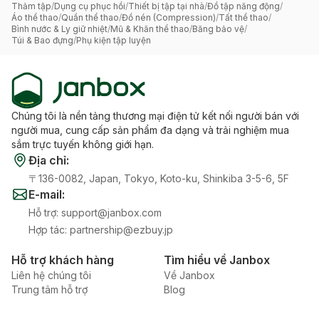
Thảm tập
/
Dụng cụ phục hồi
/
Thiết bị tập tại nhà
/
Đồ tập năng động
/
Áo thể thao
/
Quần thể thao
/
Đồ nén (Compression)
/
Tất thể thao
/
Bình nước & Ly giữ nhiệt
/
Mũ & Khăn thể thao
/
Băng bảo vệ
/
Túi & Bao đựng
/
Phụ kiện tập luyện
Chúng tôi là nền tảng thương mại điện tử kết nối người bán với
người mua, cung cấp sản phẩm đa dạng và trải nghiệm mua
sắm trực tuyến không giới hạn.
Địa chỉ
:
〒136-0082, Japan, Tokyo, Koto-ku, Shinkiba 3-5-6, 5F
E-mail
:
Hỗ trợ
:
support@janbox.com
Hợp tác
:
partnership@ezbuy.jp
Hỗ trợ khách hàng
Tìm hiểu về Janbox
Liên hệ chúng tôi
Về Janbox
Trung tâm hỗ trợ
Blog