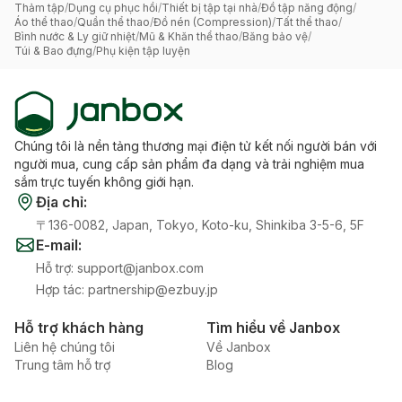
Thảm tập
/
Dụng cụ phục hồi
/
Thiết bị tập tại nhà
/
Đồ tập năng động
/
Áo thể thao
/
Quần thể thao
/
Đồ nén (Compression)
/
Tất thể thao
/
Bình nước & Ly giữ nhiệt
/
Mũ & Khăn thể thao
/
Băng bảo vệ
/
Túi & Bao đựng
/
Phụ kiện tập luyện
Chúng tôi là nền tảng thương mại điện tử kết nối người bán với
người mua, cung cấp sản phẩm đa dạng và trải nghiệm mua
sắm trực tuyến không giới hạn.
Địa chỉ
:
〒136-0082, Japan, Tokyo, Koto-ku, Shinkiba 3-5-6, 5F
E-mail
:
Hỗ trợ
:
support@janbox.com
Hợp tác
:
partnership@ezbuy.jp
Hỗ trợ khách hàng
Tìm hiểu về Janbox
Liên hệ chúng tôi
Về Janbox
Trung tâm hỗ trợ
Blog