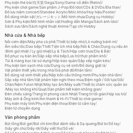
Phụ kiện thẻ bài
/
任天堂
/
Sega
/
Sony
/
Game cổ điển (Retro)
/
Phụ kiện chơi game
/
Sản phẩm J-Pop
/
Đồ Idol
/
CDs & DVDs
/
Đĩa than
/
Đồ lưu niệm concert
/
Standee Acrylic
/
Móc khóa
/
Huy hiệu
/
Poster
/
Đồ dùng nhân vật
/
ガレージキット
/
Mô hình nhựa
/
Dụng cụ Hobby
/
Sơn & Phụ kiện
/
Mô hình nhân vật
/
Hướng dẫn Manga
/
Sách ảnh Idol
/
Sách sưu tầm
/
Sách nghệ thuật Anime
/
Tạp chí Hobby
Nhà cửa & Nhà bếp
Nồi cơm điện
/
Máy pha cà phê
/
Thiết bị bếp nhỏ
/
Lò nướng bánh mì
/
Ấm siêu tốc
/
Dao bếp
/
Thớt
/
Tiện ích nhà bếp
/
Nồi & Chảo
/
Dụng cụ nấu ăn
/
Bình giữ nhiệt / Ly giữ nhiệt
/
Ly & Tách
/
Hộp cơm trưa
/
Dĩa & Bát
/
Đồ phục vụ bàn ăn
/
Sắp xếp nhà bếp
/
Lưu trữ thực phẩm khô
/
Túi & màng bọc tái sử dụng
/
Hộp bảo quản
/
Sắp xếp ngăn kéo
/
Phụ kiện làm sạch nhà cửa
/
Dụng cụ vệ sinh
/
Đồ dùng giặt là
/
Vật phẩm thiết yếu trong nhà
/
Giá phơi đồ
/
Khăn tắm
/
Đồ dùng vệ sinh thiết yếu
/
Nắp bồn cầu thông minh
/
Phụ kiện nhà tắm
/
Sắp xếp nhà tắm
/
Vật phẩm tiện nghi theo mùa
/
Đệm ngồi / Gối tựa
/
Gối
/
Chăn
/
Nệm Futon Nhật
/
Máy tạo ẩm
/
Máy sưởi
/
Thiết bị chăm sóc quần áo
/
Máy lọc không khí
/
Quạt
/
Sản phẩm tiết kiệm không gian
/
Đèn chiếu sáng
/
Trang trí phong cách Nhật
/
Trang trí tối giản
/
Hộp lưu trữ
/
Máy ảnh & Ống kính
/
Âm thanh & Hi-Fi
/
Thiết bị chơi game
/
Phụ kiện máy tính
/
Phụ kiện điện thoại
/
Điện tử cầm tay
/
Điện tử chuyên dụng
Văn phòng phẩm
Bút lông
/
Bút gel
/
Bút chì kim
/
Bút đánh dấu & Dạ quang
/
Bút bi
/
Sổ tay
/
Giấy ghi chú
/
Giấy rời
/
Giấy viết thư
/
Sổ vẽ
/