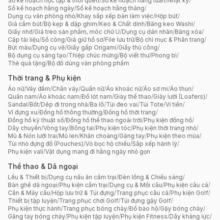
Sổ kế hoạch học tập & thói quen
/
Sổ kế hoạch hằng tuần
/
Nhật ký
/
Sổ kế hoạch hằng ngày
/
Sổ kế hoạch hằng tháng
/
Dụng cụ văn phòng nhỏ
/
Khay sắp xếp bàn làm việc
/
Hộp bút
/
Giá cắm bút
/
Bộ kẹp & dập ghim
/
Keo & Chất dính
/
Băng keo Washi
/
Giấy nhớ
/
Giá treo sản phẩm, móc chữ U
/
Dụng cụ dán nhãn
/
Băng xóa
/
Cặp tài liệu
/
Sổ còng
/
Giá giữ hồ sơ
/
File lưu trữ
/
Bộ chỉ mục & Phân trang
/
Bút màu
/
Dụng cụ vẽ
/
Giấy gấp Origami
/
Giấy thủ công
/
Bộ dụng cụ sáng tạo
/
Thiệp chúc mừng
/
Bộ viết thư
/
Phong bì
/
Thẻ quà tặng
/
Bộ đồ dùng văn phòng phẩm
Thời trang & Phụ kiện
Áo nữ
/
Váy đầm
/
Chân váy
/
Quần nữ
/
Áo khoác nữ
/
Áo sơ mi
/
Áo thun
/
Quần nam
/
Áo khoác nam
/
Đồ lót nam
/
Giày thể thao
/
Giày lười (Loafers)
/
Sandal
/
Bốt
/
Dép đi trong nhà
/
Ba lô
/
Túi đeo vai
/
Túi Tote
/
Ví tiền
/
Ví đựng xu
/
Đồng hồ thông thường
/
Đồng hồ thời trang
/
Đồng hồ kỹ thuật số
/
Đồng hồ thể thao ngoài trời
/
Phụ kiện đồng hồ
/
Dây chuyền
/
Vòng tay
/
Bông tai
/
Phụ kiện tóc
/
Phụ kiện thời trang nhỏ
/
Mũ & Nón lưỡi trai
/
Mũ len
/
Khăn choàng
/
Găng tay
/
Phụ kiện theo mùa
/
Túi nhỏ đựng đồ (Pouches)
/
Vỏ bọc hộ chiếu
/
Sắp xếp hành lý
/
Phụ kiện vali
/
Vật dụng mang đi hằng ngày nhỏ gọn
Thể thao & Dã ngoại
Lều & Thiết bị
/
Dụng cụ nấu ăn cắm trại
/
Đèn lồng & Chiếu sáng
/
Bàn ghế dã ngoại
/
Phụ kiện cắm trại
/
Dụng cụ & Mồi câu
/
Phụ kiện câu cá
/
Cần & Máy câu
/
Hộp lưu trữ & Túi đựng
/
Trang phục câu cá
/
Phụ kiện Golf
/
Thiết bị tập luyện
/
Trang phục chơi Golf
/
Túi đựng gậy Golf
/
Phụ kiện thực hành
/
Trang phục bóng chày
/
Đồ bảo hộ
/
Gậy bóng chày
/
Găng tay bóng chày
/
Phụ kiện tập luyện
/
Phụ kiện Fitness
/
Dây kháng lực
/