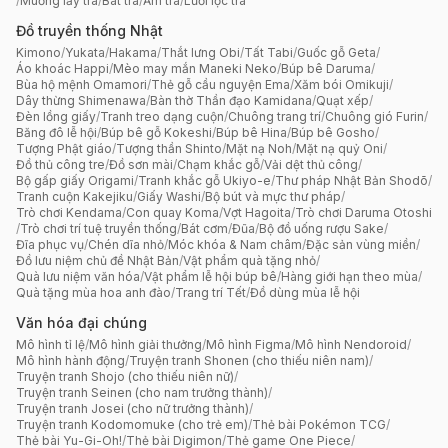
/
Muỗng lấy trà
/
Bát trà
/
Ấm trà
/
Lưới lọc trà
Đồ truyền thống Nhật
Kimono
/
Yukata
/
Hakama
/
Thắt lưng Obi
/
Tất Tabi
/
Guốc gỗ Geta
/
Áo khoác Happi
/
Mèo may mắn Maneki Neko
/
Búp bê Daruma
/
Bùa hộ mệnh Omamori
/
Thẻ gỗ cầu nguyện Ema
/
Xăm bói Omikuji
/
Dây thừng Shimenawa
/
Bàn thờ Thần đạo Kamidana
/
Quạt xếp
/
Đèn lồng giấy
/
Tranh treo dạng cuộn
/
Chuông trang trí
/
Chuông gió Furin
/
Băng đô lễ hội
/
Búp bê gỗ Kokeshi
/
Búp bê Hina
/
Búp bê Gosho
/
Tượng Phật giáo
/
Tượng thần Shinto
/
Mặt nạ Noh
/
Mặt nạ quỷ Oni
/
Đồ thủ công tre
/
Đồ sơn mài
/
Chạm khắc gỗ
/
Vải dệt thủ công
/
Bộ gấp giấy Origami
/
Tranh khắc gỗ Ukiyo-e
/
Thư pháp Nhật Bản Shodō
/
Tranh cuộn Kakejiku
/
Giấy Washi
/
Bộ bút và mực thư pháp
/
Trò chơi Kendama
/
Con quay Koma
/
Vợt Hagoita
/
Trò chơi Daruma Otoshi
/
Trò chơi trí tuệ truyền thống
/
Bát cơm
/
Đũa
/
Bộ đồ uống rượu Sake
/
Đĩa phục vụ
/
Chén dĩa nhỏ
/
Móc khóa & Nam châm
/
Đặc sản vùng miền
/
Đồ lưu niệm chủ đề Nhật Bản
/
Vật phẩm quà tặng nhỏ
/
Quà lưu niệm văn hóa
/
Vật phẩm lễ hội búp bê
/
Hàng giới hạn theo mùa
/
Quà tặng mùa hoa anh đào
/
Trang trí Tết
/
Đồ dùng mùa lễ hội
Văn hóa đại chúng
Mô hình tỉ lệ
/
Mô hình giải thưởng
/
Mô hình Figma
/
Mô hình Nendoroid
/
Mô hình hành động
/
Truyện tranh Shonen (cho thiếu niên nam)
/
Truyện tranh Shojo (cho thiếu niên nữ)
/
Truyện tranh Seinen (cho nam trưởng thành)
/
Truyện tranh Josei (cho nữ trưởng thành)
/
Truyện tranh Kodomomuke (cho trẻ em)
/
Thẻ bài Pokémon TCG
/
Thẻ bài Yu-Gi-Oh!
/
Thẻ bài Digimon
/
Thẻ game One Piece
/