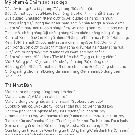
Mỹ phẩm & Chăm sóc sắc đẹp
Dầu tẩy trang
/
Sáp tẩy trang
/
Tẩy trang
/
Sữa rửa mặt
/
Sữa rửa mặt sạch sâu
/
Nước hoa hồng & Lotion
/
Tinh chất & Serum
/
Sữa dưỡng (Emulsion)
/
Kem dưỡng
/
Gel dưỡng đa năng
/
Trị mụn
/
Dưỡng sáng da
/
Chống lão hóa
/
Chăm sóc lỗ chân lông
/
Da nhạy cảm
/
Chăm sóc mắt
/
Điều trị đốm nâu/thâm
/
Gel chống nắng
/
Sữa chống nắng
/
Tinh chất chống nắng
/
Xịt chống nắng
/
Kem chống nắng nâng tông
/
Kem lót
/
Kem nền
/
Che khuyết điểm
/
Phấn phủ
/
Phấn má / Khối / Bắt sáng
/
Kẻ mắt
/
Phấn mắt
/
Chuốt mi
/
Mascara chân mày
/
Son thỏi
/
Son tint
/
Son bóng
/
Son dưỡng
/
Đặc trị môi
/
Mặt nạ giấy
/
Mặt nạ ngủ
/
Mặt nạ rửa
/
Sữa/Kem dưỡng thể
/
Kem dưỡng tay
/
Chăm sóc bàn chân
/
Chăm sóc móng
/
Sữa tắm / Tẩy tế bào chết
/
Dụng cụ trang điểm
/
Mút & Bông phấn
/
Cọ trang điểm
/
Máy làm đẹp
/
Bộ dưỡng da
/
Bộ trang điểm
/
Sữa rửa mặt nam
/
Lotion cho nam
/
Gel đa năng cho nam
/
Chống nắng cho nam
/
Dưỡng da mini
/
Trang điểm mini
/
Bộ dùng thử
/
Bộ du lịch
Trà Nhật Bản
Matcha thượng hạng dùng trong trà đạo
/
Matcha cao cấp/ Matcha pha Latte
/
Matcha dùng trong nấu ăn & làm bánh
/
Gyokuro cao cấp
/
Gyokuro hữu cơ
/
Gyokuro túi lọc
/
Sencha hữu cơ
/
Sencha túi lọc
/
Sencha pha lạnh
/
Hojicha lá rời
/
Bột Hojicha
/
Hojicha túi lọc
/
Genmaicha hữu cơ
/
Genmaicha túi lọc
/
Kukicha hữu cơ
/
Kukicha túi lọc
/
Bancha hữu cơ
/
Bancha túi lọc
/
Trà túi lọc hỗn hợp
/
Trà hòa tan
/
Trà ủ lạnh
/
Gói trà mang đi du lịch
/
Bộ quà tặng Matcha
/
Bộ trà dùng thử
/
Quà tặng trà theo mùa
/
Quà tặng trà thượng hạng
/
Chổi đánh trà (Chasen)