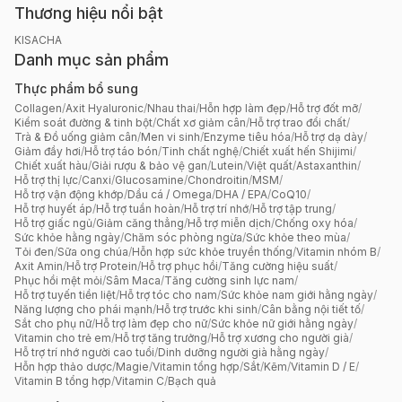
Thương hiệu nổi bật
KISACHA
Danh mục sản phẩm
Thực phẩm bổ sung
Collagen
/
Axit Hyaluronic
/
Nhau thai
/
Hỗn hợp làm đẹp
/
Hỗ trợ đốt mỡ
/
Kiểm soát đường & tinh bột
/
Chất xơ giảm cân
/
Hỗ trợ trao đổi chất
/
Trà & Đồ uống giảm cân
/
Men vi sinh
/
Enzyme tiêu hóa
/
Hỗ trợ dạ dày
/
Giảm đầy hơi
/
Hỗ trợ táo bón
/
Tinh chất nghệ
/
Chiết xuất hến Shijimi
/
Chiết xuất hàu
/
Giải rượu & bảo vệ gan
/
Lutein
/
Việt quất
/
Astaxanthin
/
Hỗ trợ thị lực
/
Canxi
/
Glucosamine
/
Chondroitin
/
MSM
/
Hỗ trợ vận động khớp
/
Dầu cá / Omega
/
DHA / EPA
/
CoQ10
/
Hỗ trợ huyết áp
/
Hỗ trợ tuần hoàn
/
Hỗ trợ trí nhớ
/
Hỗ trợ tập trung
/
Hỗ trợ giấc ngủ
/
Giảm căng thẳng
/
Hỗ trợ miễn dịch
/
Chống oxy hóa
/
Sức khỏe hằng ngày
/
Chăm sóc phòng ngừa
/
Sức khỏe theo mùa
/
Tỏi đen
/
Sữa ong chúa
/
Hỗn hợp sức khỏe truyền thống
/
Vitamin nhóm B
/
Axit Amin
/
Hỗ trợ Protein
/
Hỗ trợ phục hồi
/
Tăng cường hiệu suất
/
Phục hồi mệt mỏi
/
Sâm Maca
/
Tăng cường sinh lực nam
/
Hỗ trợ tuyến tiền liệt
/
Hỗ trợ tóc cho nam
/
Sức khỏe nam giới hằng ngày
/
Năng lượng cho phái mạnh
/
Hỗ trợ trước khi sinh
/
Cân bằng nội tiết tố
/
Sắt cho phụ nữ
/
Hỗ trợ làm đẹp cho nữ
/
Sức khỏe nữ giới hằng ngày
/
Vitamin cho trẻ em
/
Hỗ trợ tăng trưởng
/
Hỗ trợ xương cho người già
/
Hỗ trợ trí nhớ người cao tuổi
/
Dinh dưỡng người già hằng ngày
/
Hỗn hợp thảo dược
/
Magie
/
Vitamin tổng hợp
/
Sắt
/
Kẽm
/
Vitamin D / E
/
Vitamin B tổng hợp
/
Vitamin C
/
Bạch quả