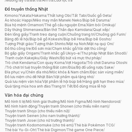
/
Muỗng lấy trà
/
Bát trà
/
Ấm trà
/
Lưới lọc trà
Đồ truyền thống Nhật
Kimono
/
Yukata
/
Hakama
/
Thắt lưng Obi
/
Tất Tabi
/
Guốc gỗ Geta
/
Áo khoác Happi
/
Mèo may mắn Maneki Neko
/
Búp bê Daruma
/
Bùa hộ mệnh Omamori
/
Thẻ gỗ cầu nguyện Ema
/
Xăm bói Omikuji
/
Dây thừng Shimenawa
/
Bàn thờ Thần đạo Kamidana
/
Quạt xếp
/
Đèn lồng giấy
/
Tranh treo dạng cuộn
/
Chuông trang trí
/
Chuông gió Furin
/
Băng đô lễ hội
/
Búp bê gỗ Kokeshi
/
Búp bê Hina
/
Búp bê Gosho
/
Tượng Phật giáo
/
Tượng thần Shinto
/
Mặt nạ Noh
/
Mặt nạ quỷ Oni
/
Đồ thủ công tre
/
Đồ sơn mài
/
Chạm khắc gỗ
/
Vải dệt thủ công
/
Bộ gấp giấy Origami
/
Tranh khắc gỗ Ukiyo-e
/
Thư pháp Nhật Bản Shodō
/
Tranh cuộn Kakejiku
/
Giấy Washi
/
Bộ bút và mực thư pháp
/
Trò chơi Kendama
/
Con quay Koma
/
Vợt Hagoita
/
Trò chơi Daruma Otoshi
/
Trò chơi trí tuệ truyền thống
/
Bát cơm
/
Đũa
/
Bộ đồ uống rượu Sake
/
Đĩa phục vụ
/
Chén dĩa nhỏ
/
Móc khóa & Nam châm
/
Đặc sản vùng miền
/
Đồ lưu niệm chủ đề Nhật Bản
/
Vật phẩm quà tặng nhỏ
/
Quà lưu niệm văn hóa
/
Vật phẩm lễ hội búp bê
/
Hàng giới hạn theo mùa
/
Quà tặng mùa hoa anh đào
/
Trang trí Tết
/
Đồ dùng mùa lễ hội
Văn hóa đại chúng
Mô hình tỉ lệ
/
Mô hình giải thưởng
/
Mô hình Figma
/
Mô hình Nendoroid
/
Mô hình hành động
/
Truyện tranh Shonen (cho thiếu niên nam)
/
Truyện tranh Shojo (cho thiếu niên nữ)
/
Truyện tranh Seinen (cho nam trưởng thành)
/
Truyện tranh Josei (cho nữ trưởng thành)
/
Truyện tranh Kodomomuke (cho trẻ em)
/
Thẻ bài Pokémon TCG
/
Thẻ bài Yu-Gi-Oh!
/
Thẻ bài Digimon
/
Thẻ game One Piece
/