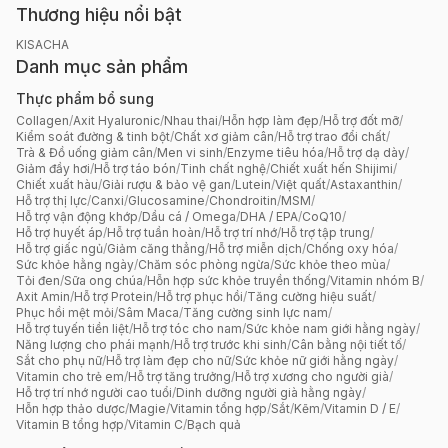
Thương hiệu nổi bật
KISACHA
Danh mục sản phẩm
Thực phẩm bổ sung
Collagen
/
Axit Hyaluronic
/
Nhau thai
/
Hỗn hợp làm đẹp
/
Hỗ trợ đốt mỡ
/
Kiểm soát đường & tinh bột
/
Chất xơ giảm cân
/
Hỗ trợ trao đổi chất
/
Trà & Đồ uống giảm cân
/
Men vi sinh
/
Enzyme tiêu hóa
/
Hỗ trợ dạ dày
/
Giảm đầy hơi
/
Hỗ trợ táo bón
/
Tinh chất nghệ
/
Chiết xuất hến Shijimi
/
Chiết xuất hàu
/
Giải rượu & bảo vệ gan
/
Lutein
/
Việt quất
/
Astaxanthin
/
Hỗ trợ thị lực
/
Canxi
/
Glucosamine
/
Chondroitin
/
MSM
/
Hỗ trợ vận động khớp
/
Dầu cá / Omega
/
DHA / EPA
/
CoQ10
/
Hỗ trợ huyết áp
/
Hỗ trợ tuần hoàn
/
Hỗ trợ trí nhớ
/
Hỗ trợ tập trung
/
Hỗ trợ giấc ngủ
/
Giảm căng thẳng
/
Hỗ trợ miễn dịch
/
Chống oxy hóa
/
Sức khỏe hằng ngày
/
Chăm sóc phòng ngừa
/
Sức khỏe theo mùa
/
Tỏi đen
/
Sữa ong chúa
/
Hỗn hợp sức khỏe truyền thống
/
Vitamin nhóm B
/
Axit Amin
/
Hỗ trợ Protein
/
Hỗ trợ phục hồi
/
Tăng cường hiệu suất
/
Phục hồi mệt mỏi
/
Sâm Maca
/
Tăng cường sinh lực nam
/
Hỗ trợ tuyến tiền liệt
/
Hỗ trợ tóc cho nam
/
Sức khỏe nam giới hằng ngày
/
Năng lượng cho phái mạnh
/
Hỗ trợ trước khi sinh
/
Cân bằng nội tiết tố
/
Sắt cho phụ nữ
/
Hỗ trợ làm đẹp cho nữ
/
Sức khỏe nữ giới hằng ngày
/
Vitamin cho trẻ em
/
Hỗ trợ tăng trưởng
/
Hỗ trợ xương cho người già
/
Hỗ trợ trí nhớ người cao tuổi
/
Dinh dưỡng người già hằng ngày
/
Hỗn hợp thảo dược
/
Magie
/
Vitamin tổng hợp
/
Sắt
/
Kẽm
/
Vitamin D / E
/
Vitamin B tổng hợp
/
Vitamin C
/
Bạch quả