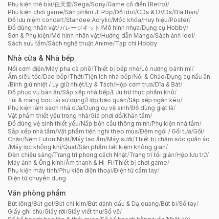
Phụ kiện thẻ bài
/
任天堂
/
Sega
/
Sony
/
Game cổ điển (Retro)
/
Phụ kiện chơi game
/
Sản phẩm J-Pop
/
Đồ Idol
/
CDs & DVDs
/
Đĩa than
/
Đồ lưu niệm concert
/
Standee Acrylic
/
Móc khóa
/
Huy hiệu
/
Poster
/
Đồ dùng nhân vật
/
ガレージキット
/
Mô hình nhựa
/
Dụng cụ Hobby
/
Sơn & Phụ kiện
/
Mô hình nhân vật
/
Hướng dẫn Manga
/
Sách ảnh Idol
/
Sách sưu tầm
/
Sách nghệ thuật Anime
/
Tạp chí Hobby
Nhà cửa & Nhà bếp
Nồi cơm điện
/
Máy pha cà phê
/
Thiết bị bếp nhỏ
/
Lò nướng bánh mì
/
Ấm siêu tốc
/
Dao bếp
/
Thớt
/
Tiện ích nhà bếp
/
Nồi & Chảo
/
Dụng cụ nấu ăn
/
Bình giữ nhiệt / Ly giữ nhiệt
/
Ly & Tách
/
Hộp cơm trưa
/
Dĩa & Bát
/
Đồ phục vụ bàn ăn
/
Sắp xếp nhà bếp
/
Lưu trữ thực phẩm khô
/
Túi & màng bọc tái sử dụng
/
Hộp bảo quản
/
Sắp xếp ngăn kéo
/
Phụ kiện làm sạch nhà cửa
/
Dụng cụ vệ sinh
/
Đồ dùng giặt là
/
Vật phẩm thiết yếu trong nhà
/
Giá phơi đồ
/
Khăn tắm
/
Đồ dùng vệ sinh thiết yếu
/
Nắp bồn cầu thông minh
/
Phụ kiện nhà tắm
/
Sắp xếp nhà tắm
/
Vật phẩm tiện nghi theo mùa
/
Đệm ngồi / Gối tựa
/
Gối
/
Chăn
/
Nệm Futon Nhật
/
Máy tạo ẩm
/
Máy sưởi
/
Thiết bị chăm sóc quần áo
/
Máy lọc không khí
/
Quạt
/
Sản phẩm tiết kiệm không gian
/
Đèn chiếu sáng
/
Trang trí phong cách Nhật
/
Trang trí tối giản
/
Hộp lưu trữ
/
Máy ảnh & Ống kính
/
Âm thanh & Hi-Fi
/
Thiết bị chơi game
/
Phụ kiện máy tính
/
Phụ kiện điện thoại
/
Điện tử cầm tay
/
Điện tử chuyên dụng
Văn phòng phẩm
Bút lông
/
Bút gel
/
Bút chì kim
/
Bút đánh dấu & Dạ quang
/
Bút bi
/
Sổ tay
/
Giấy ghi chú
/
Giấy rời
/
Giấy viết thư
/
Sổ vẽ
/