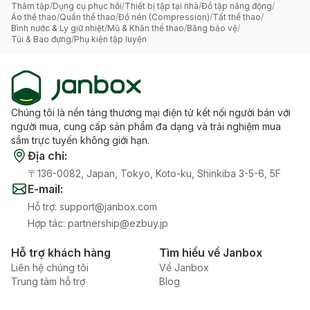
Thảm tập
/
Dụng cụ phục hồi
/
Thiết bị tập tại nhà
/
Đồ tập năng động
/
Áo thể thao
/
Quần thể thao
/
Đồ nén (Compression)
/
Tất thể thao
/
Bình nước & Ly giữ nhiệt
/
Mũ & Khăn thể thao
/
Băng bảo vệ
/
Túi & Bao đựng
/
Phụ kiện tập luyện
Chúng tôi là nền tảng thương mại điện tử kết nối người bán với
người mua, cung cấp sản phẩm đa dạng và trải nghiệm mua
sắm trực tuyến không giới hạn.
Địa chỉ
:
〒136-0082, Japan, Tokyo, Koto-ku, Shinkiba 3-5-6, 5F
E-mail
:
Hỗ trợ
:
support@janbox.com
Hợp tác
:
partnership@ezbuy.jp
Hỗ trợ khách hàng
Tìm hiểu về Janbox
Liên hệ chúng tôi
Về Janbox
Trung tâm hỗ trợ
Blog