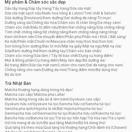
Mỹ phẩm & Chăm sóc sắc đẹp
Dầu tẩy trang
/
Sáp tẩy trang
/
Tẩy trang
/
Sữa rửa mặt
/
Sữa rửa mặt sạch sâu
/
Nước hoa hồng & Lotion
/
Tinh chất & Serum
/
Sữa dưỡng (Emulsion)
/
Kem dưỡng
/
Gel dưỡng đa năng
/
Trị mụn
/
Dưỡng sáng da
/
Chống lão hóa
/
Chăm sóc lỗ chân lông
/
Da nhạy cảm
/
Chăm sóc mắt
/
Điều trị đốm nâu/thâm
/
Gel chống nắng
/
Sữa chống nắng
/
Tinh chất chống nắng
/
Xịt chống nắng
/
Kem chống nắng nâng tông
/
Kem lót
/
Kem nền
/
Che khuyết điểm
/
Phấn phủ
/
Phấn má / Khối / Bắt sáng
/
Kẻ mắt
/
Phấn mắt
/
Chuốt mi
/
Mascara chân mày
/
Son thỏi
/
Son tint
/
Son bóng
/
Son dưỡng
/
Đặc trị môi
/
Mặt nạ giấy
/
Mặt nạ ngủ
/
Mặt nạ rửa
/
Sữa/Kem dưỡng thể
/
Kem dưỡng tay
/
Chăm sóc bàn chân
/
Chăm sóc móng
/
Sữa tắm / Tẩy tế bào chết
/
Dụng cụ trang điểm
/
Mút & Bông phấn
/
Cọ trang điểm
/
Máy làm đẹp
/
Bộ dưỡng da
/
Bộ trang điểm
/
Sữa rửa mặt nam
/
Lotion cho nam
/
Gel đa năng cho nam
/
Chống nắng cho nam
/
Dưỡng da mini
/
Trang điểm mini
/
Bộ dùng thử
/
Bộ du lịch
Trà Nhật Bản
Matcha thượng hạng dùng trong trà đạo
/
Matcha cao cấp/ Matcha pha Latte
/
Matcha dùng trong nấu ăn & làm bánh
/
Gyokuro cao cấp
/
Gyokuro hữu cơ
/
Gyokuro túi lọc
/
Sencha hữu cơ
/
Sencha túi lọc
/
Sencha pha lạnh
/
Hojicha lá rời
/
Bột Hojicha
/
Hojicha túi lọc
/
Genmaicha hữu cơ
/
Genmaicha túi lọc
/
Kukicha hữu cơ
/
Kukicha túi lọc
/
Bancha hữu cơ
/
Bancha túi lọc
/
Trà túi lọc hỗn hợp
/
Trà hòa tan
/
Trà ủ lạnh
/
Gói trà mang đi du lịch
/
Bộ quà tặng Matcha
/
Bộ trà dùng thử
/
Quà tặng trà theo mùa
/
Quà tặng trà thượng hạng
/
Chổi đánh trà (Chasen)