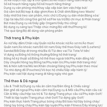
Sổ kế hoạch học tập & thói quen
/
Sổ kế hoạch hằng tuần
/
Nhật ký
/
Sổ kế hoạch hằng ngày
/
Sổ kế hoạch hằng tháng
/
Dụng cụ văn phòng nhỏ
/
Khay sắp xếp bàn làm việc
/
Hộp bút
/
Giá cắm bút
/
Bộ kẹp & dập ghim
/
Keo & Chất dính
/
Băng keo Washi
/
Giấy nhớ
/
Giá treo sản phẩm, móc chữ U
/
Dụng cụ dán nhãn
/
Băng xóa
/
Cặp tài liệu
/
Sổ còng
/
Giá giữ hồ sơ
/
File lưu trữ
/
Bộ chỉ mục & Phân trang
/
Bút màu
/
Dụng cụ vẽ
/
Giấy gấp Origami
/
Giấy thủ công
/
Bộ dụng cụ sáng tạo
/
Thiệp chúc mừng
/
Bộ viết thư
/
Phong bì
/
Thẻ quà tặng
/
Bộ đồ dùng văn phòng phẩm
Thời trang & Phụ kiện
Áo nữ
/
Váy đầm
/
Chân váy
/
Quần nữ
/
Áo khoác nữ
/
Áo sơ mi
/
Áo thun
/
Quần nam
/
Áo khoác nam
/
Đồ lót nam
/
Giày thể thao
/
Giày lười (Loafers)
/
Sandal
/
Bốt
/
Dép đi trong nhà
/
Ba lô
/
Túi đeo vai
/
Túi Tote
/
Ví tiền
/
Ví đựng xu
/
Đồng hồ thông thường
/
Đồng hồ thời trang
/
Đồng hồ kỹ thuật số
/
Đồng hồ thể thao ngoài trời
/
Phụ kiện đồng hồ
/
Dây chuyền
/
Vòng tay
/
Bông tai
/
Phụ kiện tóc
/
Phụ kiện thời trang nhỏ
/
Mũ & Nón lưỡi trai
/
Mũ len
/
Khăn choàng
/
Găng tay
/
Phụ kiện theo mùa
/
Túi nhỏ đựng đồ (Pouches)
/
Vỏ bọc hộ chiếu
/
Sắp xếp hành lý
/
Phụ kiện vali
/
Vật dụng mang đi hằng ngày nhỏ gọn
Thể thao & Dã ngoại
Lều & Thiết bị
/
Dụng cụ nấu ăn cắm trại
/
Đèn lồng & Chiếu sáng
/
Bàn ghế dã ngoại
/
Phụ kiện cắm trại
/
Dụng cụ & Mồi câu
/
Phụ kiện câu cá
/
Cần & Máy câu
/
Hộp lưu trữ & Túi đựng
/
Trang phục câu cá
/
Phụ kiện Golf
/
Thiết bị tập luyện
/
Trang phục chơi Golf
/
Túi đựng gậy Golf
/
Phụ kiện thực hành
/
Trang phục bóng chày
/
Đồ bảo hộ
/
Gậy bóng chày
/
Găng tay bóng chày
/
Phụ kiện tập luyện
/
Phụ kiện Fitness
/
Dây kháng lực
/