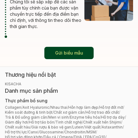
Chúng tôi sẽ sắp xếp để các sản
phẩm tùy chỉnh của bạn được vận
chuyển trực tiếp đến địa điểm bạn
chỉ định, với thông tin theo dõi theo
thời gian thực.
Gửi biểu mẫu
Thương hiệu nổi bật
KISACHA
Danh mục sản phẩm
Thực phẩm bổ sung
Collagen
/
Axit Hyaluronic
/
Nhau thai
/
Hỗn hợp làm đẹp
/
Hỗ trợ đốt mỡ
/
Kiểm soát đường & tinh bột
/
Chất xơ giảm cân
/
Hỗ trợ trao đổi chất
/
Trà & Đồ uống giảm cân
/
Men vi sinh
/
Enzyme tiêu hóa
/
Hỗ trợ dạ dày
/
Giảm đầy hơi
/
Hỗ trợ táo bón
/
Tinh chất nghệ
/
Chiết xuất hến Shijimi
/
Chiết xuất hàu
/
Giải rượu & bảo vệ gan
/
Lutein
/
Việt quất
/
Astaxanthin
/
Hỗ trợ thị lực
/
Canxi
/
Glucosamine
/
Chondroitin
/
MSM
/
Hỗ trợ vận động khớp
/
Dầu cá / Omega
/
DHA / EPA
/
CoQ10
/