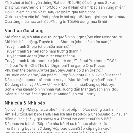
/
Trò chơi trí tuệ truyền thống
/
Bát cơm
/
Đũa
/
Bộ đồ uống rượu Sake
/
Đĩa phục vụ
/
Chén dĩa nhỏ
/
Móc khóa & Nam châm
/
Đặc sản vùng miền
/
Đồ lưu niệm chủ đề Nhật Bản
/
Vật phẩm quà tặng nhỏ
/
Quà lưu niệm văn hóa
/
Vật phẩm lễ hội búp bê
/
Hàng giới hạn theo mùa
/
Quà tặng mùa hoa anh đào
/
Trang trí Tết
/
Đồ dùng mùa lễ hội
Văn hóa đại chúng
Mô hình tỉ lệ
/
Mô hình giải thưởng
/
Mô hình Figma
/
Mô hình Nendoroid
/
Mô hình hành động
/
Truyện tranh Shonen (cho thiếu niên nam)
/
Truyện tranh Shojo (cho thiếu niên nữ)
/
Truyện tranh Seinen (cho nam trưởng thành)
/
Truyện tranh Josei (cho nữ trưởng thành)
/
Truyện tranh Kodomomuke (cho trẻ em)
/
Thẻ bài Pokémon TCG
/
Thẻ bài Yu-Gi-Oh!
/
Thẻ bài Digimon
/
Thẻ game One Piece
/
Phụ kiện thẻ bài
/
任天堂
/
Sega
/
Sony
/
Game cổ điển (Retro)
/
Phụ kiện chơi game
/
Sản phẩm J-Pop
/
Đồ Idol
/
CDs & DVDs
/
Đĩa than
/
Đồ lưu niệm concert
/
Standee Acrylic
/
Móc khóa
/
Huy hiệu
/
Poster
/
Đồ dùng nhân vật
/
ガレージキット
/
Mô hình nhựa
/
Dụng cụ Hobby
/
Sơn & Phụ kiện
/
Mô hình nhân vật
/
Hướng dẫn Manga
/
Sách ảnh Idol
/
Sách sưu tầm
/
Sách nghệ thuật Anime
/
Tạp chí Hobby
Nhà cửa & Nhà bếp
Nồi cơm điện
/
Máy pha cà phê
/
Thiết bị bếp nhỏ
/
Lò nướng bánh mì
/
Ấm siêu tốc
/
Dao bếp
/
Thớt
/
Tiện ích nhà bếp
/
Nồi & Chảo
/
Dụng cụ nấu ăn
/
Bình giữ nhiệt / Ly giữ nhiệt
/
Ly & Tách
/
Hộp cơm trưa
/
Dĩa & Bát
/
Đồ phục vụ bàn ăn
/
Sắp xếp nhà bếp
/
Lưu trữ thực phẩm khô
/
Túi & màng bọc tái sử dụng
/
Hộp bảo quản
/
Sắp xếp ngăn kéo
/