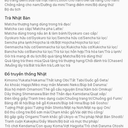
Bộ trang điểm
/
Sữa rửa mặt nam
/
Lotion cho nam
/
Gel đa năng cho nam
/
Chống nắng cho nam
/
Dưỡng da mini
/
Trang điểm mini
/
Bộ dùng thử
/
Bộ du lịch
Trà Nhật Bản
Matcha thượng hạng dùng trong trà đạo
/
Matcha cao cấp/ Matcha pha Latte
/
Matcha dùng trong nấu ăn & làm bánh
/
Gyokuro cao cấp
/
Gyokuro hữu cơ
/
Gyokuro túi lọc
/
Sencha hữu cơ
/
Sencha túi lọc
/
Sencha pha lạnh
/
Hojicha lá rời
/
Bột Hojicha
/
Hojicha túi lọc
/
Genmaicha hữu cơ
/
Genmaicha túi lọc
/
Kukicha hữu cơ
/
Kukicha túi lọc
/
Bancha hữu cơ
/
Bancha túi lọc
/
Trà túi lọc hỗn hợp
/
Trà hòa tan
/
Trà ủ lạnh
/
Gói trà mang đi du lịch
/
Bộ quà tặng Matcha
/
Bộ trà dùng thử
/
Quà tặng trà theo mùa
/
Quà tặng trà thượng hạng
/
Chổi đánh trà (Chasen)
/
Muỗng lấy trà
/
Bát trà
/
Ấm trà
/
Lưới lọc trà
Đồ truyền thống Nhật
Kimono
/
Yukata
/
Hakama
/
Thắt lưng Obi
/
Tất Tabi
/
Guốc gỗ Geta
/
Áo khoác Happi
/
Mèo may mắn Maneki Neko
/
Búp bê Daruma
/
Bùa hộ mệnh Omamori
/
Thẻ gỗ cầu nguyện Ema
/
Xăm bói Omikuji
/
Dây thừng Shimenawa
/
Bàn thờ Thần đạo Kamidana
/
Quạt xếp
/
Đèn lồng giấy
/
Tranh treo dạng cuộn
/
Chuông trang trí
/
Chuông gió Furin
/
Băng đô lễ hội
/
Búp bê gỗ Kokeshi
/
Búp bê Hina
/
Búp bê Gosho
/
Tượng Phật giáo
/
Tượng thần Shinto
/
Mặt nạ Noh
/
Mặt nạ quỷ Oni
/
Đồ thủ công tre
/
Đồ sơn mài
/
Chạm khắc gỗ
/
Vải dệt thủ công
/
Bộ gấp giấy Origami
/
Tranh khắc gỗ Ukiyo-e
/
Thư pháp Nhật Bản Shodō
/
Tranh cuộn Kakejiku
/
Giấy Washi
/
Bộ bút và mực thư pháp
/
Trò chơi Kendama
/
Con quay Koma
/
Vợt Hagoita
/
Trò chơi Daruma Otoshi