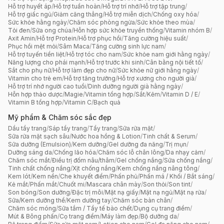
Hỗ trợ huyết áp
/
Hỗ trợ tuần hoàn
/
Hỗ trợ trí nhớ
/
Hỗ trợ tập trung
/
Hỗ trợ giấc ngủ
/
Giảm căng thẳng
/
Hỗ trợ miễn dịch
/
Chống oxy hóa
/
Sức khỏe hằng ngày
/
Chăm sóc phòng ngừa
/
Sức khỏe theo mùa
/
Tỏi đen
/
Sữa ong chúa
/
Hỗn hợp sức khỏe truyền thống
/
Vitamin nhóm B
/
Axit Amin
/
Hỗ trợ Protein
/
Hỗ trợ phục hồi
/
Tăng cường hiệu suất
/
Phục hồi mệt mỏi
/
Sâm Maca
/
Tăng cường sinh lực nam
/
Hỗ trợ tuyến tiền liệt
/
Hỗ trợ tóc cho nam
/
Sức khỏe nam giới hằng ngày
/
Năng lượng cho phái mạnh
/
Hỗ trợ trước khi sinh
/
Cân bằng nội tiết tố
/
Sắt cho phụ nữ
/
Hỗ trợ làm đẹp cho nữ
/
Sức khỏe nữ giới hằng ngày
/
Vitamin cho trẻ em
/
Hỗ trợ tăng trưởng
/
Hỗ trợ xương cho người già
/
Hỗ trợ trí nhớ người cao tuổi
/
Dinh dưỡng người già hằng ngày
/
Hỗn hợp thảo dược
/
Magie
/
Vitamin tổng hợp
/
Sắt
/
Kẽm
/
Vitamin D / E
/
Vitamin B tổng hợp
/
Vitamin C
/
Bạch quả
Mỹ phẩm & Chăm sóc sắc đẹp
Dầu tẩy trang
/
Sáp tẩy trang
/
Tẩy trang
/
Sữa rửa mặt
/
Sữa rửa mặt sạch sâu
/
Nước hoa hồng & Lotion
/
Tinh chất & Serum
/
Sữa dưỡng (Emulsion)
/
Kem dưỡng
/
Gel dưỡng đa năng
/
Trị mụn
/
Dưỡng sáng da
/
Chống lão hóa
/
Chăm sóc lỗ chân lông
/
Da nhạy cảm
/
Chăm sóc mắt
/
Điều trị đốm nâu/thâm
/
Gel chống nắng
/
Sữa chống nắng
/
Tinh chất chống nắng
/
Xịt chống nắng
/
Kem chống nắng nâng tông
/
Kem lót
/
Kem nền
/
Che khuyết điểm
/
Phấn phủ
/
Phấn má / Khối / Bắt sáng
/
Kẻ mắt
/
Phấn mắt
/
Chuốt mi
/
Mascara chân mày
/
Son thỏi
/
Son tint
/
Son bóng
/
Son dưỡng
/
Đặc trị môi
/
Mặt nạ giấy
/
Mặt nạ ngủ
/
Mặt nạ rửa
/
Sữa/Kem dưỡng thể
/
Kem dưỡng tay
/
Chăm sóc bàn chân
/
Chăm sóc móng
/
Sữa tắm / Tẩy tế bào chết
/
Dụng cụ trang điểm
/
Mút & Bông phấn
/
Cọ trang điểm
/
Máy làm đẹp
/
Bộ dưỡng da
/