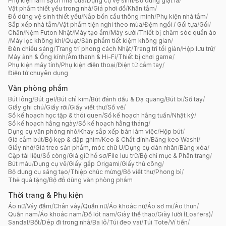
Phụ kiện làm sạch nhà cửa
/
Dụng cụ vệ sinh
/
Đồ dùng giặt là
/
Vật phẩm thiết yếu trong nhà
/
Giá phơi đồ
/
Khăn tắm
/
Đồ dùng vệ sinh thiết yếu
/
Nắp bồn cầu thông minh
/
Phụ kiện nhà tắm
/
Sắp xếp nhà tắm
/
Vật phẩm tiện nghi theo mùa
/
Đệm ngồi / Gối tựa
/
Gối
/
Chăn
/
Nệm Futon Nhật
/
Máy tạo ẩm
/
Máy sưởi
/
Thiết bị chăm sóc quần áo
/
Máy lọc không khí
/
Quạt
/
Sản phẩm tiết kiệm không gian
/
Đèn chiếu sáng
/
Trang trí phong cách Nhật
/
Trang trí tối giản
/
Hộp lưu trữ
/
Máy ảnh & Ống kính
/
Âm thanh & Hi-Fi
/
Thiết bị chơi game
/
Phụ kiện máy tính
/
Phụ kiện điện thoại
/
Điện tử cầm tay
/
Điện tử chuyên dụng
Văn phòng phẩm
Bút lông
/
Bút gel
/
Bút chì kim
/
Bút đánh dấu & Dạ quang
/
Bút bi
/
Sổ tay
/
Giấy ghi chú
/
Giấy rời
/
Giấy viết thư
/
Sổ vẽ
/
Sổ kế hoạch học tập & thói quen
/
Sổ kế hoạch hằng tuần
/
Nhật ký
/
Sổ kế hoạch hằng ngày
/
Sổ kế hoạch hằng tháng
/
Dụng cụ văn phòng nhỏ
/
Khay sắp xếp bàn làm việc
/
Hộp bút
/
Giá cắm bút
/
Bộ kẹp & dập ghim
/
Keo & Chất dính
/
Băng keo Washi
/
Giấy nhớ
/
Giá treo sản phẩm, móc chữ U
/
Dụng cụ dán nhãn
/
Băng xóa
/
Cặp tài liệu
/
Sổ còng
/
Giá giữ hồ sơ
/
File lưu trữ
/
Bộ chỉ mục & Phân trang
/
Bút màu
/
Dụng cụ vẽ
/
Giấy gấp Origami
/
Giấy thủ công
/
Bộ dụng cụ sáng tạo
/
Thiệp chúc mừng
/
Bộ viết thư
/
Phong bì
/
Thẻ quà tặng
/
Bộ đồ dùng văn phòng phẩm
Thời trang & Phụ kiện
Áo nữ
/
Váy đầm
/
Chân váy
/
Quần nữ
/
Áo khoác nữ
/
Áo sơ mi
/
Áo thun
/
Quần nam
/
Áo khoác nam
/
Đồ lót nam
/
Giày thể thao
/
Giày lười (Loafers)
/
Sandal
/
Bốt
/
Dép đi trong nhà
/
Ba lô
/
Túi đeo vai
/
Túi Tote
/
Ví tiền
/