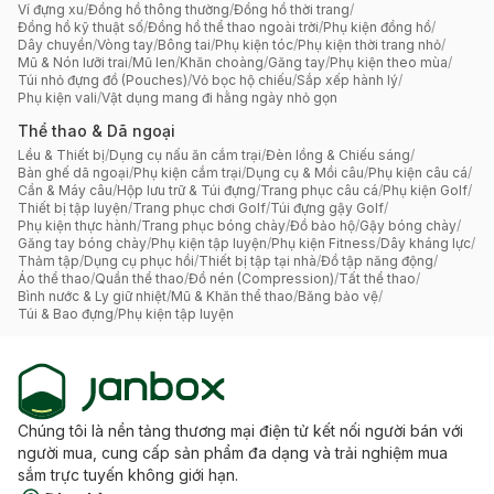
Ví đựng xu
/
Đồng hồ thông thường
/
Đồng hồ thời trang
/
Đồng hồ kỹ thuật số
/
Đồng hồ thể thao ngoài trời
/
Phụ kiện đồng hồ
/
Dây chuyền
/
Vòng tay
/
Bông tai
/
Phụ kiện tóc
/
Phụ kiện thời trang nhỏ
/
Mũ & Nón lưỡi trai
/
Mũ len
/
Khăn choàng
/
Găng tay
/
Phụ kiện theo mùa
/
Túi nhỏ đựng đồ (Pouches)
/
Vỏ bọc hộ chiếu
/
Sắp xếp hành lý
/
Phụ kiện vali
/
Vật dụng mang đi hằng ngày nhỏ gọn
Thể thao & Dã ngoại
Lều & Thiết bị
/
Dụng cụ nấu ăn cắm trại
/
Đèn lồng & Chiếu sáng
/
Bàn ghế dã ngoại
/
Phụ kiện cắm trại
/
Dụng cụ & Mồi câu
/
Phụ kiện câu cá
/
Cần & Máy câu
/
Hộp lưu trữ & Túi đựng
/
Trang phục câu cá
/
Phụ kiện Golf
/
Thiết bị tập luyện
/
Trang phục chơi Golf
/
Túi đựng gậy Golf
/
Phụ kiện thực hành
/
Trang phục bóng chày
/
Đồ bảo hộ
/
Gậy bóng chày
/
Găng tay bóng chày
/
Phụ kiện tập luyện
/
Phụ kiện Fitness
/
Dây kháng lực
/
Thảm tập
/
Dụng cụ phục hồi
/
Thiết bị tập tại nhà
/
Đồ tập năng động
/
Áo thể thao
/
Quần thể thao
/
Đồ nén (Compression)
/
Tất thể thao
/
Bình nước & Ly giữ nhiệt
/
Mũ & Khăn thể thao
/
Băng bảo vệ
/
Túi & Bao đựng
/
Phụ kiện tập luyện
Chúng tôi là nền tảng thương mại điện tử kết nối người bán với
người mua, cung cấp sản phẩm đa dạng và trải nghiệm mua
sắm trực tuyến không giới hạn.