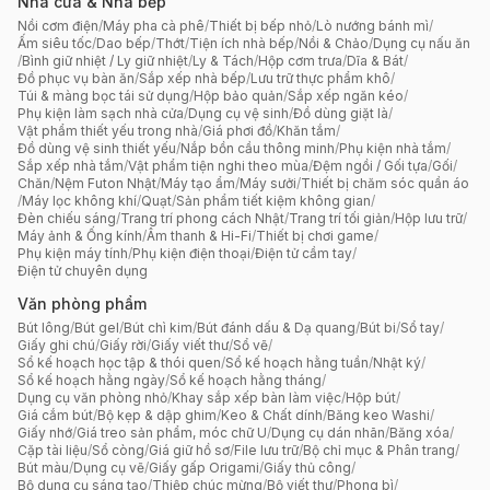
Nhà cửa & Nhà bếp
Nồi cơm điện
/
Máy pha cà phê
/
Thiết bị bếp nhỏ
/
Lò nướng bánh mì
/
Ấm siêu tốc
/
Dao bếp
/
Thớt
/
Tiện ích nhà bếp
/
Nồi & Chảo
/
Dụng cụ nấu ăn
/
Bình giữ nhiệt / Ly giữ nhiệt
/
Ly & Tách
/
Hộp cơm trưa
/
Dĩa & Bát
/
Đồ phục vụ bàn ăn
/
Sắp xếp nhà bếp
/
Lưu trữ thực phẩm khô
/
Túi & màng bọc tái sử dụng
/
Hộp bảo quản
/
Sắp xếp ngăn kéo
/
Phụ kiện làm sạch nhà cửa
/
Dụng cụ vệ sinh
/
Đồ dùng giặt là
/
Vật phẩm thiết yếu trong nhà
/
Giá phơi đồ
/
Khăn tắm
/
Đồ dùng vệ sinh thiết yếu
/
Nắp bồn cầu thông minh
/
Phụ kiện nhà tắm
/
Sắp xếp nhà tắm
/
Vật phẩm tiện nghi theo mùa
/
Đệm ngồi / Gối tựa
/
Gối
/
Chăn
/
Nệm Futon Nhật
/
Máy tạo ẩm
/
Máy sưởi
/
Thiết bị chăm sóc quần áo
/
Máy lọc không khí
/
Quạt
/
Sản phẩm tiết kiệm không gian
/
Đèn chiếu sáng
/
Trang trí phong cách Nhật
/
Trang trí tối giản
/
Hộp lưu trữ
/
Máy ảnh & Ống kính
/
Âm thanh & Hi-Fi
/
Thiết bị chơi game
/
Phụ kiện máy tính
/
Phụ kiện điện thoại
/
Điện tử cầm tay
/
Điện tử chuyên dụng
Văn phòng phẩm
Bút lông
/
Bút gel
/
Bút chì kim
/
Bút đánh dấu & Dạ quang
/
Bút bi
/
Sổ tay
/
Giấy ghi chú
/
Giấy rời
/
Giấy viết thư
/
Sổ vẽ
/
Sổ kế hoạch học tập & thói quen
/
Sổ kế hoạch hằng tuần
/
Nhật ký
/
Sổ kế hoạch hằng ngày
/
Sổ kế hoạch hằng tháng
/
Dụng cụ văn phòng nhỏ
/
Khay sắp xếp bàn làm việc
/
Hộp bút
/
Giá cắm bút
/
Bộ kẹp & dập ghim
/
Keo & Chất dính
/
Băng keo Washi
/
Giấy nhớ
/
Giá treo sản phẩm, móc chữ U
/
Dụng cụ dán nhãn
/
Băng xóa
/
Cặp tài liệu
/
Sổ còng
/
Giá giữ hồ sơ
/
File lưu trữ
/
Bộ chỉ mục & Phân trang
/
Bút màu
/
Dụng cụ vẽ
/
Giấy gấp Origami
/
Giấy thủ công
/
Bộ dụng cụ sáng tạo
/
Thiệp chúc mừng
/
Bộ viết thư
/
Phong bì
/