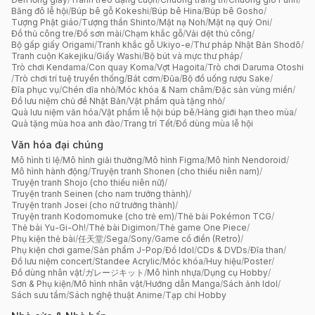
Băng đô lễ hội
/
Búp bê gỗ Kokeshi
/
Búp bê Hina
/
Búp bê Gosho
/
Tượng Phật giáo
/
Tượng thần Shinto
/
Mặt nạ Noh
/
Mặt nạ quỷ Oni
/
Đồ thủ công tre
/
Đồ sơn mài
/
Chạm khắc gỗ
/
Vải dệt thủ công
/
Bộ gấp giấy Origami
/
Tranh khắc gỗ Ukiyo-e
/
Thư pháp Nhật Bản Shodō
/
Tranh cuộn Kakejiku
/
Giấy Washi
/
Bộ bút và mực thư pháp
/
Trò chơi Kendama
/
Con quay Koma
/
Vợt Hagoita
/
Trò chơi Daruma Otoshi
/
Trò chơi trí tuệ truyền thống
/
Bát cơm
/
Đũa
/
Bộ đồ uống rượu Sake
/
Đĩa phục vụ
/
Chén dĩa nhỏ
/
Móc khóa & Nam châm
/
Đặc sản vùng miền
/
Đồ lưu niệm chủ đề Nhật Bản
/
Vật phẩm quà tặng nhỏ
/
Quà lưu niệm văn hóa
/
Vật phẩm lễ hội búp bê
/
Hàng giới hạn theo mùa
/
Quà tặng mùa hoa anh đào
/
Trang trí Tết
/
Đồ dùng mùa lễ hội
Văn hóa đại chúng
Mô hình tỉ lệ
/
Mô hình giải thưởng
/
Mô hình Figma
/
Mô hình Nendoroid
/
Mô hình hành động
/
Truyện tranh Shonen (cho thiếu niên nam)
/
Truyện tranh Shojo (cho thiếu niên nữ)
/
Truyện tranh Seinen (cho nam trưởng thành)
/
Truyện tranh Josei (cho nữ trưởng thành)
/
Truyện tranh Kodomomuke (cho trẻ em)
/
Thẻ bài Pokémon TCG
/
Thẻ bài Yu-Gi-Oh!
/
Thẻ bài Digimon
/
Thẻ game One Piece
/
Phụ kiện thẻ bài
/
任天堂
/
Sega
/
Sony
/
Game cổ điển (Retro)
/
Phụ kiện chơi game
/
Sản phẩm J-Pop
/
Đồ Idol
/
CDs & DVDs
/
Đĩa than
/
Đồ lưu niệm concert
/
Standee Acrylic
/
Móc khóa
/
Huy hiệu
/
Poster
/
Đồ dùng nhân vật
/
ガレージキット
/
Mô hình nhựa
/
Dụng cụ Hobby
/
Sơn & Phụ kiện
/
Mô hình nhân vật
/
Hướng dẫn Manga
/
Sách ảnh Idol
/
Sách sưu tầm
/
Sách nghệ thuật Anime
/
Tạp chí Hobby