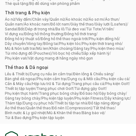
Thẻ quà tặng
/
Bộ đồ dùng văn phòng phẩm
Thời trang & Phụ kiện
Áo nữ
/
Váy đầm
/
Chân váy
/
Quần nữ
/
Áo khoác nữ
/
Áo sơ mi
/
Áo thun
/
Quần nam
/
Áo khoác nam
/
Đồ lót nam
/
Giày thể thao
/
Giày lười (Loafers)
/
Sandal
/
Bốt
/
Dép đi trong nhà
/
Ba lô
/
Túi đeo vai
/
Túi Tote
/
Ví tiền
/
Ví đựng xu
/
Đồng hồ thông thường
/
Đồng hồ thời trang
/
Đồng hồ kỹ thuật số
/
Đồng hồ thể thao ngoài trời
/
Phụ kiện đồng hồ
/
Dây chuyền
/
Vòng tay
/
Bông tai
/
Phụ kiện tóc
/
Phụ kiện thời trang nhỏ
/
Mũ & Nón lưỡi trai
/
Mũ len
/
Khăn choàng
/
Găng tay
/
Phụ kiện theo mùa
/
Túi nhỏ đựng đồ (Pouches)
/
Vỏ bọc hộ chiếu
/
Sắp xếp hành lý
/
Phụ kiện vali
/
Vật dụng mang đi hằng ngày nhỏ gọn
Thể thao & Dã ngoại
Lều & Thiết bị
/
Dụng cụ nấu ăn cắm trại
/
Đèn lồng & Chiếu sáng
/
Bàn ghế dã ngoại
/
Phụ kiện cắm trại
/
Dụng cụ & Mồi câu
/
Phụ kiện câu cá
/
Cần & Máy câu
/
Hộp lưu trữ & Túi đựng
/
Trang phục câu cá
/
Phụ kiện Golf
/
Thiết bị tập luyện
/
Trang phục chơi Golf
/
Túi đựng gậy Golf
/
Phụ kiện thực hành
/
Trang phục bóng chày
/
Đồ bảo hộ
/
Gậy bóng chày
/
Găng tay bóng chày
/
Phụ kiện tập luyện
/
Phụ kiện Fitness
/
Dây kháng lực
/
Thảm tập
/
Dụng cụ phục hồi
/
Thiết bị tập tại nhà
/
Đồ tập năng động
/
Áo thể thao
/
Quần thể thao
/
Đồ nén (Compression)
/
Tất thể thao
/
Bình nước & Ly giữ nhiệt
/
Mũ & Khăn thể thao
/
Băng bảo vệ
/
Túi & Bao đựng
/
Phụ kiện tập luyện