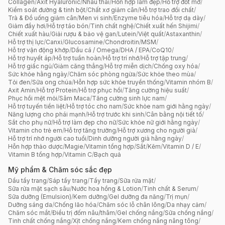
Collagen
/
Axit Hyaluronic
/
Nhau thai
/
Hỗn hợp làm đẹp
/
Hỗ trợ đốt mỡ
/
Kiểm soát đường & tinh bột
/
Chất xơ giảm cân
/
Hỗ trợ trao đổi chất
/
Trà & Đồ uống giảm cân
/
Men vi sinh
/
Enzyme tiêu hóa
/
Hỗ trợ dạ dày
/
Giảm đầy hơi
/
Hỗ trợ táo bón
/
Tinh chất nghệ
/
Chiết xuất hến Shijimi
/
Chiết xuất hàu
/
Giải rượu & bảo vệ gan
/
Lutein
/
Việt quất
/
Astaxanthin
/
Hỗ trợ thị lực
/
Canxi
/
Glucosamine
/
Chondroitin
/
MSM
/
Hỗ trợ vận động khớp
/
Dầu cá / Omega
/
DHA / EPA
/
CoQ10
/
Hỗ trợ huyết áp
/
Hỗ trợ tuần hoàn
/
Hỗ trợ trí nhớ
/
Hỗ trợ tập trung
/
Hỗ trợ giấc ngủ
/
Giảm căng thẳng
/
Hỗ trợ miễn dịch
/
Chống oxy hóa
/
Sức khỏe hằng ngày
/
Chăm sóc phòng ngừa
/
Sức khỏe theo mùa
/
Tỏi đen
/
Sữa ong chúa
/
Hỗn hợp sức khỏe truyền thống
/
Vitamin nhóm B
/
Axit Amin
/
Hỗ trợ Protein
/
Hỗ trợ phục hồi
/
Tăng cường hiệu suất
/
Phục hồi mệt mỏi
/
Sâm Maca
/
Tăng cường sinh lực nam
/
Hỗ trợ tuyến tiền liệt
/
Hỗ trợ tóc cho nam
/
Sức khỏe nam giới hằng ngày
/
Năng lượng cho phái mạnh
/
Hỗ trợ trước khi sinh
/
Cân bằng nội tiết tố
/
Sắt cho phụ nữ
/
Hỗ trợ làm đẹp cho nữ
/
Sức khỏe nữ giới hằng ngày
/
Vitamin cho trẻ em
/
Hỗ trợ tăng trưởng
/
Hỗ trợ xương cho người già
/
Hỗ trợ trí nhớ người cao tuổi
/
Dinh dưỡng người già hằng ngày
/
Hỗn hợp thảo dược
/
Magie
/
Vitamin tổng hợp
/
Sắt
/
Kẽm
/
Vitamin D / E
/
Vitamin B tổng hợp
/
Vitamin C
/
Bạch quả
Mỹ phẩm & Chăm sóc sắc đẹp
Dầu tẩy trang
/
Sáp tẩy trang
/
Tẩy trang
/
Sữa rửa mặt
/
Sữa rửa mặt sạch sâu
/
Nước hoa hồng & Lotion
/
Tinh chất & Serum
/
Sữa dưỡng (Emulsion)
/
Kem dưỡng
/
Gel dưỡng đa năng
/
Trị mụn
/
Dưỡng sáng da
/
Chống lão hóa
/
Chăm sóc lỗ chân lông
/
Da nhạy cảm
/
Chăm sóc mắt
/
Điều trị đốm nâu/thâm
/
Gel chống nắng
/
Sữa chống nắng
/
Tinh chất chống nắng
/
Xịt chống nắng
/
Kem chống nắng nâng tông
/