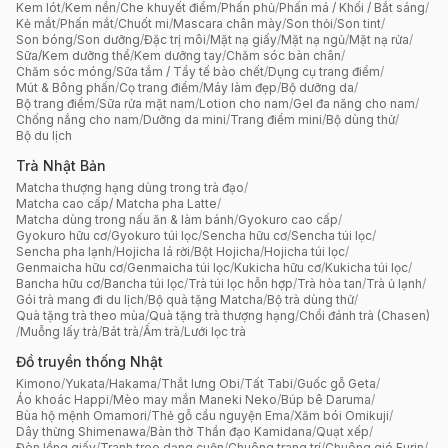
Kem lót
/
Kem nền
/
Che khuyết điểm
/
Phấn phủ
/
Phấn má / Khối / Bắt sáng
/
Kẻ mắt
/
Phấn mắt
/
Chuốt mi
/
Mascara chân mày
/
Son thỏi
/
Son tint
/
Son bóng
/
Son dưỡng
/
Đặc trị môi
/
Mặt nạ giấy
/
Mặt nạ ngủ
/
Mặt nạ rửa
/
Sữa/Kem dưỡng thể
/
Kem dưỡng tay
/
Chăm sóc bàn chân
/
Chăm sóc móng
/
Sữa tắm / Tẩy tế bào chết
/
Dụng cụ trang điểm
/
Mút & Bông phấn
/
Cọ trang điểm
/
Máy làm đẹp
/
Bộ dưỡng da
/
Bộ trang điểm
/
Sữa rửa mặt nam
/
Lotion cho nam
/
Gel đa năng cho nam
/
Chống nắng cho nam
/
Dưỡng da mini
/
Trang điểm mini
/
Bộ dùng thử
/
Bộ du lịch
Trà Nhật Bản
Matcha thượng hạng dùng trong trà đạo
/
Matcha cao cấp/ Matcha pha Latte
/
Matcha dùng trong nấu ăn & làm bánh
/
Gyokuro cao cấp
/
Gyokuro hữu cơ
/
Gyokuro túi lọc
/
Sencha hữu cơ
/
Sencha túi lọc
/
Sencha pha lạnh
/
Hojicha lá rời
/
Bột Hojicha
/
Hojicha túi lọc
/
Genmaicha hữu cơ
/
Genmaicha túi lọc
/
Kukicha hữu cơ
/
Kukicha túi lọc
/
Bancha hữu cơ
/
Bancha túi lọc
/
Trà túi lọc hỗn hợp
/
Trà hòa tan
/
Trà ủ lạnh
/
Gói trà mang đi du lịch
/
Bộ quà tặng Matcha
/
Bộ trà dùng thử
/
Quà tặng trà theo mùa
/
Quà tặng trà thượng hạng
/
Chổi đánh trà (Chasen)
/
Muỗng lấy trà
/
Bát trà
/
Ấm trà
/
Lưới lọc trà
Đồ truyền thống Nhật
Kimono
/
Yukata
/
Hakama
/
Thắt lưng Obi
/
Tất Tabi
/
Guốc gỗ Geta
/
Áo khoác Happi
/
Mèo may mắn Maneki Neko
/
Búp bê Daruma
/
Bùa hộ mệnh Omamori
/
Thẻ gỗ cầu nguyện Ema
/
Xăm bói Omikuji
/
Dây thừng Shimenawa
/
Bàn thờ Thần đạo Kamidana
/
Quạt xếp
/
Đèn lồng giấy
/
Tranh treo dạng cuộn
/
Chuông trang trí
/
Chuông gió Furin
/