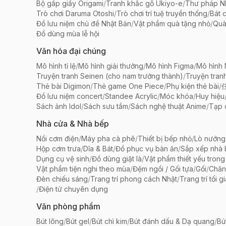
Bộ gấp giấy Origami
/
Tranh khắc gỗ Ukiyo-e
/
Thư pháp N
Trò chơi Daruma Otoshi
/
Trò chơi trí tuệ truyền thống
/
Bát 
Đồ lưu niệm chủ đề Nhật Bản
/
Vật phẩm quà tặng nhỏ
/
Quà
Đồ dùng mùa lễ hội
Văn hóa đại chúng
Mô hình tỉ lệ
/
Mô hình giải thưởng
/
Mô hình Figma
/
Mô hình
Truyện tranh Seinen (cho nam trưởng thành)
/
Truyện tran
Thẻ bài Digimon
/
Thẻ game One Piece
/
Phụ kiện thẻ bài
/
Đồ lưu niệm concert
/
Standee Acrylic
/
Móc khóa
/
Huy hiệu
Sách ảnh Idol
/
Sách sưu tầm
/
Sách nghệ thuật Anime
/
Tạp 
Nhà cửa & Nhà bếp
Nồi cơm điện
/
Máy pha cà phê
/
Thiết bị bếp nhỏ
/
Lò nướng
Hộp cơm trưa
/
Dĩa & Bát
/
Đồ phục vụ bàn ăn
/
Sắp xếp nhà
Dụng cụ vệ sinh
/
Đồ dùng giặt là
/
Vật phẩm thiết yếu trong
Vật phẩm tiện nghi theo mùa
/
Đệm ngồi / Gối tựa
/
Gối
/
Chăn
Đèn chiếu sáng
/
Trang trí phong cách Nhật
/
Trang trí tối g
/
Điện tử chuyên dụng
Văn phòng phẩm
Bút lông
/
Bút gel
/
Bút chì kim
/
Bút đánh dấu & Dạ quang
/
Bú