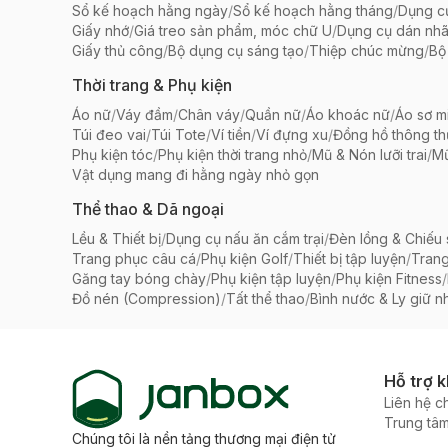
Sổ kế hoạch hằng ngày
/
Sổ kế hoạch hằng tháng
/
Dụng c
Giấy nhớ
/
Giá treo sản phẩm, móc chữ U
/
Dụng cụ dán nh
Giấy thủ công
/
Bộ dụng cụ sáng tạo
/
Thiệp chúc mừng
/
Bộ 
Thời trang & Phụ kiện
Áo nữ
/
Váy đầm
/
Chân váy
/
Quần nữ
/
Áo khoác nữ
/
Áo sơ m
Túi đeo vai
/
Túi Tote
/
Ví tiền
/
Ví đựng xu
/
Đồng hồ thông t
Phụ kiện tóc
/
Phụ kiện thời trang nhỏ
/
Mũ & Nón lưỡi trai
/
Mũ
Vật dụng mang đi hằng ngày nhỏ gọn
Thể thao & Dã ngoại
Lều & Thiết bị
/
Dụng cụ nấu ăn cắm trại
/
Đèn lồng & Chiếu
Trang phục câu cá
/
Phụ kiện Golf
/
Thiết bị tập luyện
/
Trang
Găng tay bóng chày
/
Phụ kiện tập luyện
/
Phụ kiện Fitness
/
Đồ nén (Compression)
/
Tất thể thao
/
Bình nước & Ly giữ nh
Hỗ trợ 
Liên hệ c
Trung tâm
Chúng tôi là nền tảng thương mại điện tử