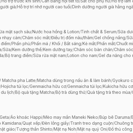
/
Hỗ trợ trước khi sinh
/
Cân bằng nội tiết tố
/
Sắt cho phụ nữ
/
Hỗ trợ làm
gười già
/
Hỗ trợ trí nhớ người cao tuổi
/
Dinh dưỡng người già hằng ng
ửa mặt sạch sâu
/
Nước hoa hồng & Lotion
/
Tinh chất & Serum
/
Sữa dưỡ
a nhạy cảm
/
Chăm sóc mắt
/
Điều trị đốm nâu/thâm
/
Gel chống nắng
/
Sữ
 điểm
/
Phấn phủ
/
Phấn má / Khối / Bắt sáng
/
Kẻ mắt
/
Phấn mắt
/
Chuốt mi
a
/
Sữa/Kem dưỡng thể
/
Kem dưỡng tay
/
Chăm sóc bàn chân
/
Chăm só
da
/
Bộ trang điểm
/
Sữa rửa mặt nam
/
Lotion cho nam
/
Gel đa năng cho
 Matcha pha Latte
/
Matcha dùng trong nấu ăn & làm bánh
/
Gyokuro c
/
Hojicha túi lọc
/
Genmaicha hữu cơ
/
Genmaicha túi lọc
/
Kukicha hữu cơ
 du lịch
/
Bộ quà tặng Matcha
/
Bộ trà dùng thử
/
Quà tặng trà theo mùa
/
Geta
/
Áo khoác Happi
/
Mèo may mắn Maneki Neko
/
Búp bê Daruma
/
o Kamidana
/
Quạt xếp
/
Đèn lồng giấy
/
Tranh treo dạng cuộn
/
Chuông tr
ật giáo
/
Tượng thần Shinto
/
Mặt nạ Noh
/
Mặt nạ quỷ Oni
/
Đồ thủ công 