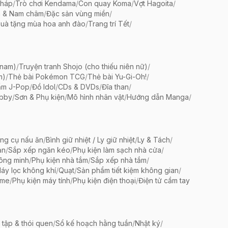
pháp
/
Trò chơi Kendama
/
Con quay Koma
/
Vợt Hagoita
/
 & Nam châm
/
Đặc sản vùng miền
/
uà tặng mùa hoa anh đào
/
Trang trí Tết
/
 nam)
/
Truyện tranh Shojo (cho thiếu niên nữ)
/
m)
/
Thẻ bài Pokémon TCG
/
Thẻ bài Yu-Gi-Oh!
/
ẩm J-Pop
/
Đồ Idol
/
CDs & DVDs
/
Đĩa than
/
bby
/
Sơn & Phụ kiện
/
Mô hình nhân vật
/
Hướng dẫn Manga
/
ng cụ nấu ăn
/
Bình giữ nhiệt / Ly giữ nhiệt
/
Ly & Tách
/
ản
/
Sắp xếp ngăn kéo
/
Phụ kiện làm sạch nhà cửa
/
ông minh
/
Phụ kiện nhà tắm
/
Sắp xếp nhà tắm
/
áy lọc không khí
/
Quạt
/
Sản phẩm tiết kiệm không gian
/
ame
/
Phụ kiện máy tính
/
Phụ kiện điện thoại
/
Điện tử cầm tay
 tập & thói quen
/
Sổ kế hoạch hằng tuần
/
Nhật ký
/