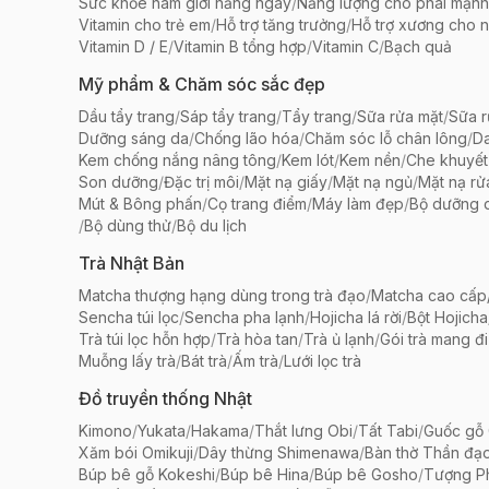
Sức khỏe nam giới hằng ngày
/
Năng lượng cho phái mạnh
Vitamin cho trẻ em
/
Hỗ trợ tăng trưởng
/
Hỗ trợ xương cho n
Vitamin D / E
/
Vitamin B tổng hợp
/
Vitamin C
/
Bạch quả
Mỹ phẩm & Chăm sóc sắc đẹp
Dầu tẩy trang
/
Sáp tẩy trang
/
Tẩy trang
/
Sữa rửa mặt
/
Sữa r
Dưỡng sáng da
/
Chống lão hóa
/
Chăm sóc lỗ chân lông
/
D
Kem chống nắng nâng tông
/
Kem lót
/
Kem nền
/
Che khuyết
Son dưỡng
/
Đặc trị môi
/
Mặt nạ giấy
/
Mặt nạ ngủ
/
Mặt nạ rử
Mút & Bông phấn
/
Cọ trang điểm
/
Máy làm đẹp
/
Bộ dưỡng 
/
Bộ dùng thử
/
Bộ du lịch
Trà Nhật Bản
Matcha thượng hạng dùng trong trà đạo
/
Matcha cao cấp/
Sencha túi lọc
/
Sencha pha lạnh
/
Hojicha lá rời
/
Bột Hojicha
Trà túi lọc hỗn hợp
/
Trà hòa tan
/
Trà ủ lạnh
/
Gói trà mang đi
Muỗng lấy trà
/
Bát trà
/
Ấm trà
/
Lưới lọc trà
Đồ truyền thống Nhật
Kimono
/
Yukata
/
Hakama
/
Thắt lưng Obi
/
Tất Tabi
/
Guốc gỗ 
Xăm bói Omikuji
/
Dây thừng Shimenawa
/
Bàn thờ Thần đạ
Búp bê gỗ Kokeshi
/
Búp bê Hina
/
Búp bê Gosho
/
Tượng Ph