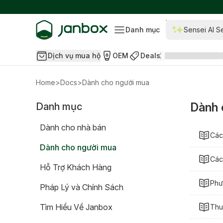
Danh mục
Sensei AI S
Dịch vụ mua hộ
OEM
Deals
Home
>
Docs
>
Dành cho người mua
Dành 
Danh mục
Dành cho nhà bán
Các
Dành cho người mua
Các
Hỗ Trợ Khách Hàng
Phư
Pháp Lý và Chính Sách
Tìm Hiểu Về Janbox
Thu