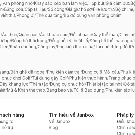
ụ văn phòng nhỏ
/
Khay sắp xếp bàn làm việc
/
Hộp bút
/
Giá cắm bút
/
Bộ
ãn
/
Băng xóa
/
Cặp tài liệu
/
Sổ còng
/
Giá giữ hồ sơ
/
File lưu trữ
/
Bộ chỉ mụ
viết thư
/
Phong bì
/
Thẻ quà tặng
/
Bộ đồ dùng văn phòng phẩm
i
/
Áo thun
/
Quần nam
/
Áo khoác nam
/
Đồ lót nam
/
Giày thể thao
/
Giày lườ
hường
/
Đồng hồ thời trang
/
Đồng hồ kỹ thuật số
/
Đồng hồ thể thao ngoài 
 len
/
Khăn choàng
/
Găng tay
/
Phụ kiện theo mùa
/
Túi nhỏ đựng đồ (P
 sáng
/
Bàn ghế dã ngoại
/
Phụ kiện cắm trại
/
Dụng cụ & Mồi câu
/
Phụ ki
 phục chơi Golf
/
Túi đựng gậy Golf
/
Phụ kiện thực hành
/
Trang phục 
Dây kháng lực
/
Thảm tập
/
Dụng cụ phục hồi
/
Thiết bị tập tại nhà
/
Đồ t
iệt
/
Mũ & Khăn thể thao
/
Băng bảo vệ
/
Túi & Bao đựng
/
Phụ kiện tập l
khách hàng
Tìm hiểu về Janbox
Pháp lý
húng tôi
Về Janbox
Điều kho
 hỗ trợ
Blog
Chính sá
Chính sá