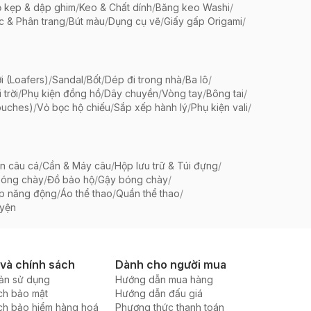
 kẹp & dập ghim
/
Keo & Chất dính
/
Băng keo Washi
/
c & Phân trang
/
Bút màu
/
Dụng cụ vẽ
/
Giấy gấp Origami
/
i (Loafers)
/
Sandal
/
Bốt
/
Dép đi trong nhà
/
Ba lô
/
trời
/
Phụ kiện đồng hồ
/
Dây chuyền
/
Vòng tay
/
Bông tai
/
ouches)
/
Vỏ bọc hộ chiếu
/
Sắp xếp hành lý
/
Phụ kiện vali
/
ện câu cá
/
Cần & Máy câu
/
Hộp lưu trữ & Túi đựng
/
bóng chày
/
Đồ bảo hộ
/
Gậy bóng chày
/
ập năng động
/
Áo thể thao
/
Quần thể thao
/
uyện
 và chính sách
Dành cho người mua
ản sử dụng
Hướng dẫn mua hàng
ch bảo mật
Hướng dẫn đấu giá
ch bảo hiểm hàng hoá
Phương thức thanh toán