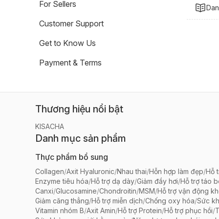
For Sellers
Dan
Customer Support
Get to Know Us
Payment & Terms
Thương hiệu nổi bật
KISACHA
Danh mục sản phẩm
Thực phẩm bổ sung
Collagen
/
Axit Hyaluronic
/
Nhau thai
/
Hỗn hợp làm đẹp
/
Hỗ t
Enzyme tiêu hóa
/
Hỗ trợ dạ dày
/
Giảm đầy hơi
/
Hỗ trợ táo 
Canxi
/
Glucosamine
/
Chondroitin
/
MSM
/
Hỗ trợ vận động k
Giảm căng thẳng
/
Hỗ trợ miễn dịch
/
Chống oxy hóa
/
Sức k
Vitamin nhóm B
/
Axit Amin
/
Hỗ trợ Protein
/
Hỗ trợ phục hồi
/
T