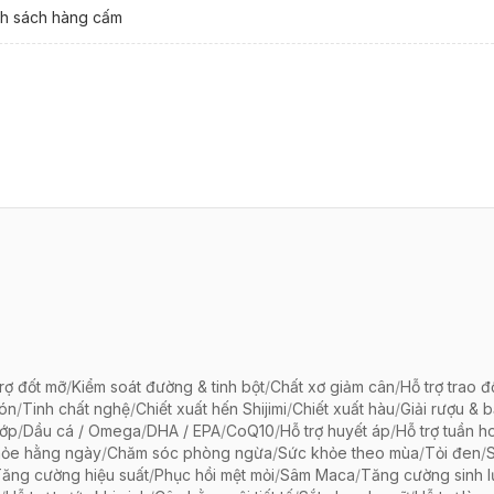
h sách hàng cấm
rợ đốt mỡ
/
Kiểm soát đường & tinh bột
/
Chất xơ giảm cân
/
Hỗ trợ trao đ
bón
/
Tinh chất nghệ
/
Chiết xuất hến Shijimi
/
Chiết xuất hàu
/
Giải rượu & 
hớp
/
Dầu cá / Omega
/
DHA / EPA
/
CoQ10
/
Hỗ trợ huyết áp
/
Hỗ trợ tuần h
hỏe hằng ngày
/
Chăm sóc phòng ngừa
/
Sức khỏe theo mùa
/
Tỏi đen
/
ăng cường hiệu suất
/
Phục hồi mệt mỏi
/
Sâm Maca
/
Tăng cường sinh 