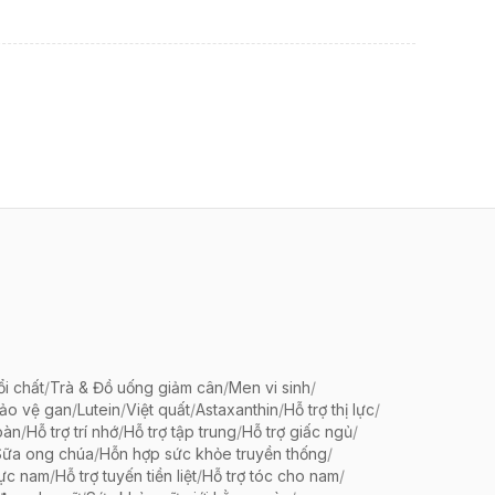
ổi chất
/
Trà & Đồ uống giảm cân
/
Men vi sinh
/
bảo vệ gan
/
Lutein
/
Việt quất
/
Astaxanthin
/
Hỗ trợ thị lực
/
oàn
/
Hỗ trợ trí nhớ
/
Hỗ trợ tập trung
/
Hỗ trợ giấc ngủ
/
Sữa ong chúa
/
Hỗn hợp sức khỏe truyền thống
/
lực nam
/
Hỗ trợ tuyến tiền liệt
/
Hỗ trợ tóc cho nam
/