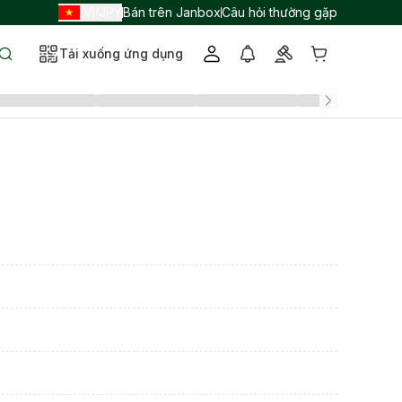
VI
JPY
Bán trên Janbox
Câu hỏi thường gặp
/
/
Tải xuống ứng dụng