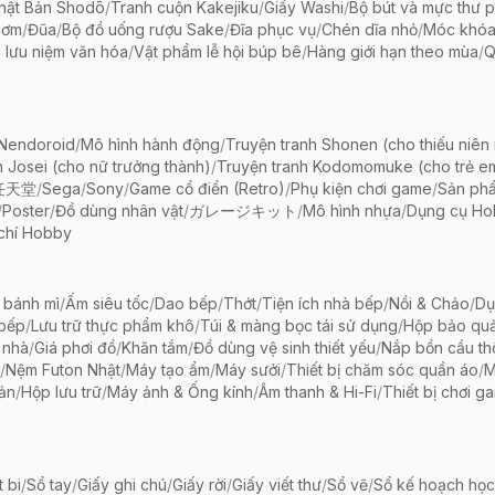
hật Bản Shodō
/
Tranh cuộn Kakejiku
/
Giấy Washi
/
Bộ bút và mực thư 
cơm
/
Đũa
/
Bộ đồ uống rượu Sake
/
Đĩa phục vụ
/
Chén dĩa nhỏ
/
Móc khóa
 lưu niệm văn hóa
/
Vật phẩm lễ hội búp bê
/
Hàng giới hạn theo mùa
/
Q
 Nendoroid
/
Mô hình hành động
/
Truyện tranh Shonen (cho thiếu niên
h Josei (cho nữ trưởng thành)
/
Truyện tranh Kodomomuke (cho trẻ e
任天堂
/
Sega
/
Sony
/
Game cổ điển (Retro)
/
Phụ kiện chơi game
/
Sản ph
/
Poster
/
Đồ dùng nhân vật
/
ガレージキット
/
Mô hình nhựa
/
Dụng cụ Ho
chí Hobby
 bánh mì
/
Ấm siêu tốc
/
Dao bếp
/
Thớt
/
Tiện ích nhà bếp
/
Nồi & Chảo
/
Dụ
 bếp
/
Lưu trữ thực phẩm khô
/
Túi & màng bọc tái sử dụng
/
Hộp bảo qu
 nhà
/
Giá phơi đồ
/
Khăn tắm
/
Đồ dùng vệ sinh thiết yếu
/
Nắp bồn cầu th
/
Nệm Futon Nhật
/
Máy tạo ẩm
/
Máy sưởi
/
Thiết bị chăm sóc quần áo
/
M
iản
/
Hộp lưu trữ
/
Máy ảnh & Ống kính
/
Âm thanh & Hi-Fi
/
Thiết bị chơi g
t bi
/
Sổ tay
/
Giấy ghi chú
/
Giấy rời
/
Giấy viết thư
/
Sổ vẽ
/
Sổ kế hoạch học