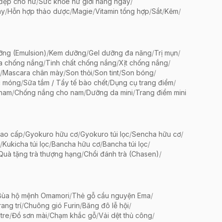
 đẹp cho nữ
/
Sức khỏe nữ giới hằng ngày
/
ày
/
Hỗn hợp thảo dược
/
Magie
/
Vitamin tổng hợp
/
Sắt
/
Kẽm
/
ng (Emulsion)
/
Kem dưỡng
/
Gel dưỡng đa năng
/
Trị mụn
/
a chống nắng
/
Tinh chất chống nắng
/
Xịt chống nắng
/
/
Mascara chân mày
/
Son thỏi
/
Son tint
/
Son bóng
/
c móng
/
Sữa tắm / Tẩy tế bào chết
/
Dụng cụ trang điểm
/
 nam
/
Chống nắng cho nam
/
Dưỡng da mini
/
Trang điểm mini
ao cấp
/
Gyokuro hữu cơ
/
Gyokuro túi lọc
/
Sencha hữu cơ
/
/
Kukicha túi lọc
/
Bancha hữu cơ
/
Bancha túi lọc
/
Quà tặng trà thượng hạng
/
Chổi đánh trà (Chasen)
/
Bùa hộ mệnh Omamori
/
Thẻ gỗ cầu nguyện Ema
/
ang trí
/
Chuông gió Furin
/
Băng đô lễ hội
/
tre
/
Đồ sơn mài
/
Chạm khắc gỗ
/
Vải dệt thủ công
/