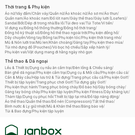
Thời trang & Phụ kiện
Áo nữ
/
Váy đầm
/
Chân váy
/
Quần nữ
/
Áo khoác nữ
/
Áo sơ mi
/
Áo thun
/
Quần nam
/
Áo khoác nam
/
Đồ lót nam
/
Giày thể thao
/
Giày lười (Loafers)
/
Sandal
/
Bốt
/
Dép đi trong nhà
/
Ba lô
/
Túi đeo vai
/
Túi Tote
/
Ví tiền
/
Ví đựng xu
/
Đồng hồ thông thường
/
Đồng hồ thời trang
/
Đồng hồ kỹ thuật số
/
Đồng hồ thể thao ngoài trời
/
Phụ kiện đồng hồ
/
Dây chuyền
/
Vòng tay
/
Bông tai
/
Phụ kiện tóc
/
Phụ kiện thời trang nhỏ
/
Mũ & Nón lưỡi trai
/
Mũ len
/
Khăn choàng
/
Găng tay
/
Phụ kiện theo mùa
/
Túi nhỏ đựng đồ (Pouches)
/
Vỏ bọc hộ chiếu
/
Sắp xếp hành lý
/
Phụ kiện vali
/
Vật dụng mang đi hằng ngày nhỏ gọn
Thể thao & Dã ngoại
Lều & Thiết bị
/
Dụng cụ nấu ăn cắm trại
/
Đèn lồng & Chiếu sáng
/
Bàn ghế dã ngoại
/
Phụ kiện cắm trại
/
Dụng cụ & Mồi câu
/
Phụ kiện câu cá
/
Cần & Máy câu
/
Hộp lưu trữ & Túi đựng
/
Trang phục câu cá
/
Phụ kiện Golf
/
Thiết bị tập luyện
/
Trang phục chơi Golf
/
Túi đựng gậy Golf
/
Phụ kiện thực hành
/
Trang phục bóng chày
/
Đồ bảo hộ
/
Gậy bóng chày
/
Găng tay bóng chày
/
Phụ kiện tập luyện
/
Phụ kiện Fitness
/
Dây kháng lực
/
Thảm tập
/
Dụng cụ phục hồi
/
Thiết bị tập tại nhà
/
Đồ tập năng động
/
Áo thể thao
/
Quần thể thao
/
Đồ nén (Compression)
/
Tất thể thao
/
Bình nước & Ly giữ nhiệt
/
Mũ & Khăn thể thao
/
Băng bảo vệ
/
Túi & Bao đựng
/
Phụ kiện tập luyện