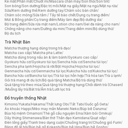
Kẻ mắt
/
Phấn mắt
/
Chuốt mi
/
Mascara chân mày
/
Son thỏi
/
Son tint
/
Son bóng
/
Son dưỡng
/
Đặc trị môi
/
Mặt nạ giấy
/
Mặt nạ ngủ
/
Mặt nạ rửa
/
Sữa/Kem dưỡng thể
/
Kem dưỡng tay
/
Chăm sóc bàn chân
/
Chăm sóc móng
/
Sữa tắm / Tẩy tế bào chết
/
Dụng cụ trang điểm
/
Mút & Bông phấn
/
Cọ trang điểm
/
Máy làm đẹp
/
Bộ dưỡng da
/
Bộ trang điểm
/
Sữa rửa mặt nam
/
Lotion cho nam
/
Gel đa năng cho nam
/
Chống nắng cho nam
/
Dưỡng da mini
/
Trang điểm mini
/
Bộ dùng thử
/
Bộ du lịch
Trà Nhật Bản
Matcha thượng hạng dùng trong trà đạo
/
Matcha cao cấp/ Matcha pha Latte
/
Matcha dùng trong nấu ăn & làm bánh
/
Gyokuro cao cấp
/
Gyokuro hữu cơ
/
Gyokuro túi lọc
/
Sencha hữu cơ
/
Sencha túi lọc
/
Sencha pha lạnh
/
Hojicha lá rời
/
Bột Hojicha
/
Hojicha túi lọc
/
Genmaicha hữu cơ
/
Genmaicha túi lọc
/
Kukicha hữu cơ
/
Kukicha túi lọc
/
Bancha hữu cơ
/
Bancha túi lọc
/
Trà túi lọc hỗn hợp
/
Trà hòa tan
/
Trà ủ lạnh
/
Gói trà mang đi du lịch
/
Bộ quà tặng Matcha
/
Bộ trà dùng thử
/
Quà tặng trà theo mùa
/
Quà tặng trà thượng hạng
/
Chổi đánh trà (Chasen)
/
Muỗng lấy trà
/
Bát trà
/
Ấm trà
/
Lưới lọc trà
Đồ truyền thống Nhật
Kimono
/
Yukata
/
Hakama
/
Thắt lưng Obi
/
Tất Tabi
/
Guốc gỗ Geta
/
Áo khoác Happi
/
Mèo may mắn Maneki Neko
/
Búp bê Daruma
/
Bùa hộ mệnh Omamori
/
Thẻ gỗ cầu nguyện Ema
/
Xăm bói Omikuji
/
Dây thừng Shimenawa
/
Bàn thờ Thần đạo Kamidana
/
Quạt xếp
/
Đèn lồng giấy
/
Tranh treo dạng cuộn
/
Chuông trang trí
/
Chuông gió Furin
/
Băng đô lễ hội
/
Búp bê gỗ Kokeshi
/
Búp bê Hina
/
Búp bê Gosho
/