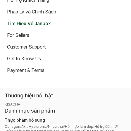
Hỗ Trợ Khách Hàng
Pháp Lý và Chính Sách
Tìm Hiểu Về Janbox
For Sellers
Customer Support
Get to Know Us
Payment & Terms
Thương hiệu nổi bật
KISACHA
Danh mục sản phẩm
Thực phẩm bổ sung
Collagen
/
Axit Hyaluronic
/
Nhau thai
/
Hỗn hợp làm đẹp
/
Hỗ trợ đốt mỡ
/