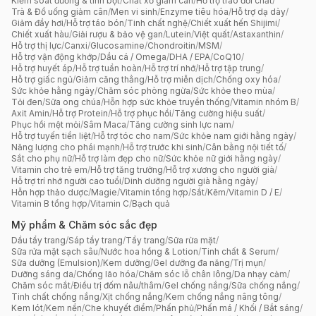
Kiểm soát đường & tinh bột
/
Chất xơ giảm cân
/
Hỗ trợ trao đổi chất
/
Trà & Đồ uống giảm cân
/
Men vi sinh
/
Enzyme tiêu hóa
/
Hỗ trợ dạ dày
/
Giảm đầy hơi
/
Hỗ trợ táo bón
/
Tinh chất nghệ
/
Chiết xuất hến Shijimi
/
Chiết xuất hàu
/
Giải rượu & bảo vệ gan
/
Lutein
/
Việt quất
/
Astaxanthin
/
Hỗ trợ thị lực
/
Canxi
/
Glucosamine
/
Chondroitin
/
MSM
/
Hỗ trợ vận động khớp
/
Dầu cá / Omega
/
DHA / EPA
/
CoQ10
/
Hỗ trợ huyết áp
/
Hỗ trợ tuần hoàn
/
Hỗ trợ trí nhớ
/
Hỗ trợ tập trung
/
Hỗ trợ giấc ngủ
/
Giảm căng thẳng
/
Hỗ trợ miễn dịch
/
Chống oxy hóa
/
Sức khỏe hằng ngày
/
Chăm sóc phòng ngừa
/
Sức khỏe theo mùa
/
Tỏi đen
/
Sữa ong chúa
/
Hỗn hợp sức khỏe truyền thống
/
Vitamin nhóm B
/
Axit Amin
/
Hỗ trợ Protein
/
Hỗ trợ phục hồi
/
Tăng cường hiệu suất
/
Phục hồi mệt mỏi
/
Sâm Maca
/
Tăng cường sinh lực nam
/
Hỗ trợ tuyến tiền liệt
/
Hỗ trợ tóc cho nam
/
Sức khỏe nam giới hằng ngày
/
Năng lượng cho phái mạnh
/
Hỗ trợ trước khi sinh
/
Cân bằng nội tiết tố
/
Sắt cho phụ nữ
/
Hỗ trợ làm đẹp cho nữ
/
Sức khỏe nữ giới hằng ngày
/
Vitamin cho trẻ em
/
Hỗ trợ tăng trưởng
/
Hỗ trợ xương cho người già
/
Hỗ trợ trí nhớ người cao tuổi
/
Dinh dưỡng người già hằng ngày
/
Hỗn hợp thảo dược
/
Magie
/
Vitamin tổng hợp
/
Sắt
/
Kẽm
/
Vitamin D / E
/
Vitamin B tổng hợp
/
Vitamin C
/
Bạch quả
Mỹ phẩm & Chăm sóc sắc đẹp
Dầu tẩy trang
/
Sáp tẩy trang
/
Tẩy trang
/
Sữa rửa mặt
/
Sữa rửa mặt sạch sâu
/
Nước hoa hồng & Lotion
/
Tinh chất & Serum
/
Sữa dưỡng (Emulsion)
/
Kem dưỡng
/
Gel dưỡng đa năng
/
Trị mụn
/
Dưỡng sáng da
/
Chống lão hóa
/
Chăm sóc lỗ chân lông
/
Da nhạy cảm
/
Chăm sóc mắt
/
Điều trị đốm nâu/thâm
/
Gel chống nắng
/
Sữa chống nắng
/
Tinh chất chống nắng
/
Xịt chống nắng
/
Kem chống nắng nâng tông
/
Kem lót
/
Kem nền
/
Che khuyết điểm
/
Phấn phủ
/
Phấn má / Khối / Bắt sáng
/