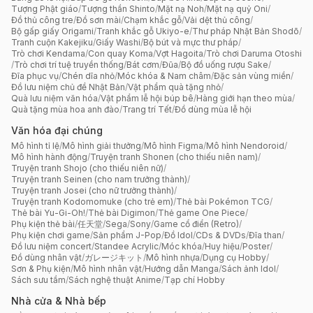
Tượng Phật giáo
/
Tượng thần Shinto
/
Mặt nạ Noh
/
Mặt nạ quỷ Oni
/
Đồ thủ công tre
/
Đồ sơn mài
/
Chạm khắc gỗ
/
Vải dệt thủ công
/
Bộ gấp giấy Origami
/
Tranh khắc gỗ Ukiyo-e
/
Thư pháp Nhật Bản Shodō
/
Tranh cuộn Kakejiku
/
Giấy Washi
/
Bộ bút và mực thư pháp
/
Trò chơi Kendama
/
Con quay Koma
/
Vợt Hagoita
/
Trò chơi Daruma Otoshi
/
Trò chơi trí tuệ truyền thống
/
Bát cơm
/
Đũa
/
Bộ đồ uống rượu Sake
/
Đĩa phục vụ
/
Chén dĩa nhỏ
/
Móc khóa & Nam châm
/
Đặc sản vùng miền
/
Đồ lưu niệm chủ đề Nhật Bản
/
Vật phẩm quà tặng nhỏ
/
Quà lưu niệm văn hóa
/
Vật phẩm lễ hội búp bê
/
Hàng giới hạn theo mùa
/
Quà tặng mùa hoa anh đào
/
Trang trí Tết
/
Đồ dùng mùa lễ hội
Văn hóa đại chúng
Mô hình tỉ lệ
/
Mô hình giải thưởng
/
Mô hình Figma
/
Mô hình Nendoroid
/
Mô hình hành động
/
Truyện tranh Shonen (cho thiếu niên nam)
/
Truyện tranh Shojo (cho thiếu niên nữ)
/
Truyện tranh Seinen (cho nam trưởng thành)
/
Truyện tranh Josei (cho nữ trưởng thành)
/
Truyện tranh Kodomomuke (cho trẻ em)
/
Thẻ bài Pokémon TCG
/
Thẻ bài Yu-Gi-Oh!
/
Thẻ bài Digimon
/
Thẻ game One Piece
/
Phụ kiện thẻ bài
/
任天堂
/
Sega
/
Sony
/
Game cổ điển (Retro)
/
Phụ kiện chơi game
/
Sản phẩm J-Pop
/
Đồ Idol
/
CDs & DVDs
/
Đĩa than
/
Đồ lưu niệm concert
/
Standee Acrylic
/
Móc khóa
/
Huy hiệu
/
Poster
/
Đồ dùng nhân vật
/
ガレージキット
/
Mô hình nhựa
/
Dụng cụ Hobby
/
Sơn & Phụ kiện
/
Mô hình nhân vật
/
Hướng dẫn Manga
/
Sách ảnh Idol
/
Sách sưu tầm
/
Sách nghệ thuật Anime
/
Tạp chí Hobby
Nhà cửa & Nhà bếp