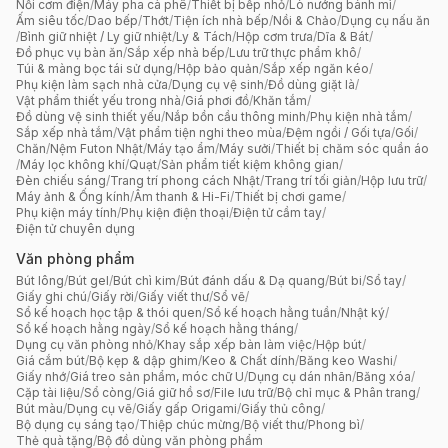
Nồi cơm điện
/
Máy pha cà phê
/
Thiết bị bếp nhỏ
/
Lò nướng bánh mì
/
Ấm siêu tốc
/
Dao bếp
/
Thớt
/
Tiện ích nhà bếp
/
Nồi & Chảo
/
Dụng cụ nấu ăn
/
Bình giữ nhiệt / Ly giữ nhiệt
/
Ly & Tách
/
Hộp cơm trưa
/
Dĩa & Bát
/
Đồ phục vụ bàn ăn
/
Sắp xếp nhà bếp
/
Lưu trữ thực phẩm khô
/
Túi & màng bọc tái sử dụng
/
Hộp bảo quản
/
Sắp xếp ngăn kéo
/
Phụ kiện làm sạch nhà cửa
/
Dụng cụ vệ sinh
/
Đồ dùng giặt là
/
Vật phẩm thiết yếu trong nhà
/
Giá phơi đồ
/
Khăn tắm
/
Đồ dùng vệ sinh thiết yếu
/
Nắp bồn cầu thông minh
/
Phụ kiện nhà tắm
/
Sắp xếp nhà tắm
/
Vật phẩm tiện nghi theo mùa
/
Đệm ngồi / Gối tựa
/
Gối
/
Chăn
/
Nệm Futon Nhật
/
Máy tạo ẩm
/
Máy sưởi
/
Thiết bị chăm sóc quần áo
/
Máy lọc không khí
/
Quạt
/
Sản phẩm tiết kiệm không gian
/
Đèn chiếu sáng
/
Trang trí phong cách Nhật
/
Trang trí tối giản
/
Hộp lưu trữ
/
Máy ảnh & Ống kính
/
Âm thanh & Hi-Fi
/
Thiết bị chơi game
/
Phụ kiện máy tính
/
Phụ kiện điện thoại
/
Điện tử cầm tay
/
Điện tử chuyên dụng
Văn phòng phẩm
Bút lông
/
Bút gel
/
Bút chì kim
/
Bút đánh dấu & Dạ quang
/
Bút bi
/
Sổ tay
/
Giấy ghi chú
/
Giấy rời
/
Giấy viết thư
/
Sổ vẽ
/
Sổ kế hoạch học tập & thói quen
/
Sổ kế hoạch hằng tuần
/
Nhật ký
/
Sổ kế hoạch hằng ngày
/
Sổ kế hoạch hằng tháng
/
Dụng cụ văn phòng nhỏ
/
Khay sắp xếp bàn làm việc
/
Hộp bút
/
Giá cắm bút
/
Bộ kẹp & dập ghim
/
Keo & Chất dính
/
Băng keo Washi
/
Giấy nhớ
/
Giá treo sản phẩm, móc chữ U
/
Dụng cụ dán nhãn
/
Băng xóa
/
Cặp tài liệu
/
Sổ còng
/
Giá giữ hồ sơ
/
File lưu trữ
/
Bộ chỉ mục & Phân trang
/
Bút màu
/
Dụng cụ vẽ
/
Giấy gấp Origami
/
Giấy thủ công
/
Bộ dụng cụ sáng tạo
/
Thiệp chúc mừng
/
Bộ viết thư
/
Phong bì
/
Thẻ quà tặng
/
Bộ đồ dùng văn phòng phẩm