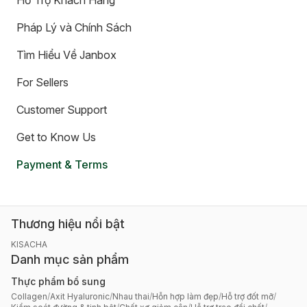
Hỗ Trợ Khách Hàng
Pháp Lý và Chính Sách
Tìm Hiểu Về Janbox
For Sellers
Customer Support
Get to Know Us
Payment & Terms
Thương hiệu nổi bật
KISACHA
Danh mục sản phẩm
Thực phẩm bổ sung
Collagen
/
Axit Hyaluronic
/
Nhau thai
/
Hỗn hợp làm đẹp
/
Hỗ trợ đốt mỡ
/