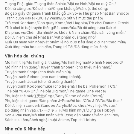
Tượng Phật giáo
/
Tượng thần Shinto
/
Mặt nạ Noh
/
Mặt nạ quỷ Oni
/
Đồ thủ công tre
/
Đồ sơn mài
/
Chạm khắc gỗ
/
Vải dệt thủ công
/
Bộ gấp giấy Origami
/
Tranh khắc gỗ Ukiyo-e
/
Thư pháp Nhật Bản Shodō
/
Tranh cuộn Kakejiku
/
Giấy Washi
/
Bộ bút và mực thư pháp
/
Trò chơi Kendama
/
Con quay Koma
/
Vợt Hagoita
/
Trò chơi Daruma Otoshi
/
Trò chơi trí tuệ truyền thống
/
Bát cơm
/
Đũa
/
Bộ đồ uống rượu Sake
/
Đĩa phục vụ
/
Chén dĩa nhỏ
/
Móc khóa & Nam châm
/
Đặc sản vùng miền
/
Đồ lưu niệm chủ đề Nhật Bản
/
Vật phẩm quà tặng nhỏ
/
Quà lưu niệm văn hóa
/
Vật phẩm lễ hội búp bê
/
Hàng giới hạn theo mùa
/
Quà tặng mùa hoa anh đào
/
Trang trí Tết
/
Đồ dùng mùa lễ hội
Văn hóa đại chúng
Mô hình tỉ lệ
/
Mô hình giải thưởng
/
Mô hình Figma
/
Mô hình Nendoroid
/
Mô hình hành động
/
Truyện tranh Shonen (cho thiếu niên nam)
/
Truyện tranh Shojo (cho thiếu niên nữ)
/
Truyện tranh Seinen (cho nam trưởng thành)
/
Truyện tranh Josei (cho nữ trưởng thành)
/
Truyện tranh Kodomomuke (cho trẻ em)
/
Thẻ bài Pokémon TCG
/
Thẻ bài Yu-Gi-Oh!
/
Thẻ bài Digimon
/
Thẻ game One Piece
/
Phụ kiện thẻ bài
/
任天堂
/
Sega
/
Sony
/
Game cổ điển (Retro)
/
Phụ kiện chơi game
/
Sản phẩm J-Pop
/
Đồ Idol
/
CDs & DVDs
/
Đĩa than
/
Đồ lưu niệm concert
/
Standee Acrylic
/
Móc khóa
/
Huy hiệu
/
Poster
/
Đồ dùng nhân vật
/
ガレージキット
/
Mô hình nhựa
/
Dụng cụ Hobby
/
Sơn & Phụ kiện
/
Mô hình nhân vật
/
Hướng dẫn Manga
/
Sách ảnh Idol
/
Sách sưu tầm
/
Sách nghệ thuật Anime
/
Tạp chí Hobby
Nhà cửa & Nhà bếp