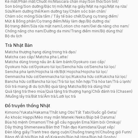
Kẻ mắt
/
Phấn mắt
/
Chuốt mi
/
Mascara chân mày
/
Son thỏi
/
Son tint
/
Son bóng
/
Son dưỡng
/
Đặc trị môi
/
Mặt nạ giấy
/
Mặt nạ ngủ
/
Mặt nạ rửa
/
Sữa/Kem dưỡng thể
/
Kem dưỡng tay
/
Chăm sóc bàn chân
/
Chăm sóc móng
/
Sữa tắm / Tẩy tế bào chết
/
Dụng cụ trang điểm
/
Mút & Bông phấn
/
Cọ trang điểm
/
Máy làm đẹp
/
Bộ dưỡng da
/
Bộ trang điểm
/
Sữa rửa mặt nam
/
Lotion cho nam
/
Gel đa năng cho nam
/
Chống nắng cho nam
/
Dưỡng da mini
/
Trang điểm mini
/
Bộ dùng thử
/
Bộ du lịch
Trà Nhật Bản
Matcha thượng hạng dùng trong trà đạo
/
Matcha cao cấp/ Matcha pha Latte
/
Matcha dùng trong nấu ăn & làm bánh
/
Gyokuro cao cấp
/
Gyokuro hữu cơ
/
Gyokuro túi lọc
/
Sencha hữu cơ
/
Sencha túi lọc
/
Sencha pha lạnh
/
Hojicha lá rời
/
Bột Hojicha
/
Hojicha túi lọc
/
Genmaicha hữu cơ
/
Genmaicha túi lọc
/
Kukicha hữu cơ
/
Kukicha túi lọc
/
Bancha hữu cơ
/
Bancha túi lọc
/
Trà túi lọc hỗn hợp
/
Trà hòa tan
/
Trà ủ lạnh
/
Gói trà mang đi du lịch
/
Bộ quà tặng Matcha
/
Bộ trà dùng thử
/
Quà tặng trà theo mùa
/
Quà tặng trà thượng hạng
/
Chổi đánh trà (Chasen)
/
Muỗng lấy trà
/
Bát trà
/
Ấm trà
/
Lưới lọc trà
Đồ truyền thống Nhật
Kimono
/
Yukata
/
Hakama
/
Thắt lưng Obi
/
Tất Tabi
/
Guốc gỗ Geta
/
Áo khoác Happi
/
Mèo may mắn Maneki Neko
/
Búp bê Daruma
/
Bùa hộ mệnh Omamori
/
Thẻ gỗ cầu nguyện Ema
/
Xăm bói Omikuji
/
Dây thừng Shimenawa
/
Bàn thờ Thần đạo Kamidana
/
Quạt xếp
/
Đèn lồng giấy
/
Tranh treo dạng cuộn
/
Chuông trang trí
/
Chuông gió Furin
/
Băng đô lễ hội
/
Búp bê gỗ Kokeshi
/
Búp bê Hina
/
Búp bê Gosho
/