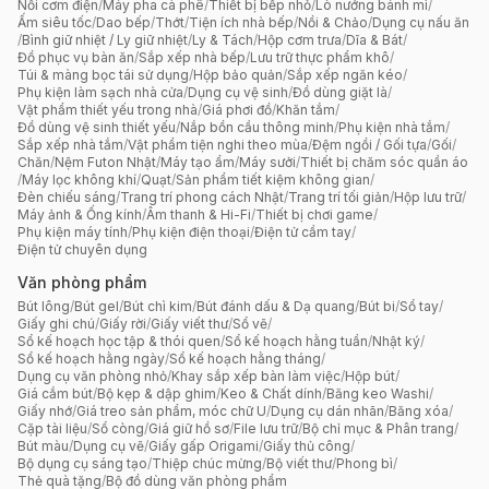
Nồi cơm điện
/
Máy pha cà phê
/
Thiết bị bếp nhỏ
/
Lò nướng bánh mì
/
Ấm siêu tốc
/
Dao bếp
/
Thớt
/
Tiện ích nhà bếp
/
Nồi & Chảo
/
Dụng cụ nấu ăn
/
Bình giữ nhiệt / Ly giữ nhiệt
/
Ly & Tách
/
Hộp cơm trưa
/
Dĩa & Bát
/
Đồ phục vụ bàn ăn
/
Sắp xếp nhà bếp
/
Lưu trữ thực phẩm khô
/
Túi & màng bọc tái sử dụng
/
Hộp bảo quản
/
Sắp xếp ngăn kéo
/
Phụ kiện làm sạch nhà cửa
/
Dụng cụ vệ sinh
/
Đồ dùng giặt là
/
Vật phẩm thiết yếu trong nhà
/
Giá phơi đồ
/
Khăn tắm
/
Đồ dùng vệ sinh thiết yếu
/
Nắp bồn cầu thông minh
/
Phụ kiện nhà tắm
/
Sắp xếp nhà tắm
/
Vật phẩm tiện nghi theo mùa
/
Đệm ngồi / Gối tựa
/
Gối
/
Chăn
/
Nệm Futon Nhật
/
Máy tạo ẩm
/
Máy sưởi
/
Thiết bị chăm sóc quần áo
/
Máy lọc không khí
/
Quạt
/
Sản phẩm tiết kiệm không gian
/
Đèn chiếu sáng
/
Trang trí phong cách Nhật
/
Trang trí tối giản
/
Hộp lưu trữ
/
Máy ảnh & Ống kính
/
Âm thanh & Hi-Fi
/
Thiết bị chơi game
/
Phụ kiện máy tính
/
Phụ kiện điện thoại
/
Điện tử cầm tay
/
Điện tử chuyên dụng
Văn phòng phẩm
Bút lông
/
Bút gel
/
Bút chì kim
/
Bút đánh dấu & Dạ quang
/
Bút bi
/
Sổ tay
/
Giấy ghi chú
/
Giấy rời
/
Giấy viết thư
/
Sổ vẽ
/
Sổ kế hoạch học tập & thói quen
/
Sổ kế hoạch hằng tuần
/
Nhật ký
/
Sổ kế hoạch hằng ngày
/
Sổ kế hoạch hằng tháng
/
Dụng cụ văn phòng nhỏ
/
Khay sắp xếp bàn làm việc
/
Hộp bút
/
Giá cắm bút
/
Bộ kẹp & dập ghim
/
Keo & Chất dính
/
Băng keo Washi
/
Giấy nhớ
/
Giá treo sản phẩm, móc chữ U
/
Dụng cụ dán nhãn
/
Băng xóa
/
Cặp tài liệu
/
Sổ còng
/
Giá giữ hồ sơ
/
File lưu trữ
/
Bộ chỉ mục & Phân trang
/
Bút màu
/
Dụng cụ vẽ
/
Giấy gấp Origami
/
Giấy thủ công
/
Bộ dụng cụ sáng tạo
/
Thiệp chúc mừng
/
Bộ viết thư
/
Phong bì
/
Thẻ quà tặng
/
Bộ đồ dùng văn phòng phẩm