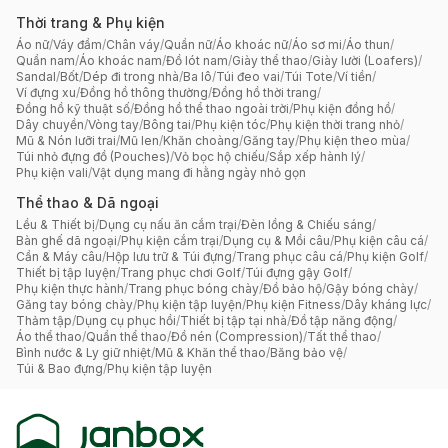
Thời trang & Phụ kiện
Áo nữ
/
Váy đầm
/
Chân váy
/
Quần nữ
/
Áo khoác nữ
/
Áo sơ mi
/
Áo thun
/
Quần nam
/
Áo khoác nam
/
Đồ lót nam
/
Giày thể thao
/
Giày lười (Loafers)
/
Sandal
/
Bốt
/
Dép đi trong nhà
/
Ba lô
/
Túi đeo vai
/
Túi Tote
/
Ví tiền
/
Ví đựng xu
/
Đồng hồ thông thường
/
Đồng hồ thời trang
/
Đồng hồ kỹ thuật số
/
Đồng hồ thể thao ngoài trời
/
Phụ kiện đồng hồ
/
Dây chuyền
/
Vòng tay
/
Bông tai
/
Phụ kiện tóc
/
Phụ kiện thời trang nhỏ
/
Mũ & Nón lưỡi trai
/
Mũ len
/
Khăn choàng
/
Găng tay
/
Phụ kiện theo mùa
/
Túi nhỏ đựng đồ (Pouches)
/
Vỏ bọc hộ chiếu
/
Sắp xếp hành lý
/
Phụ kiện vali
/
Vật dụng mang đi hằng ngày nhỏ gọn
Thể thao & Dã ngoại
Lều & Thiết bị
/
Dụng cụ nấu ăn cắm trại
/
Đèn lồng & Chiếu sáng
/
Bàn ghế dã ngoại
/
Phụ kiện cắm trại
/
Dụng cụ & Mồi câu
/
Phụ kiện câu cá
/
Cần & Máy câu
/
Hộp lưu trữ & Túi đựng
/
Trang phục câu cá
/
Phụ kiện Golf
/
Thiết bị tập luyện
/
Trang phục chơi Golf
/
Túi đựng gậy Golf
/
Phụ kiện thực hành
/
Trang phục bóng chày
/
Đồ bảo hộ
/
Gậy bóng chày
/
Găng tay bóng chày
/
Phụ kiện tập luyện
/
Phụ kiện Fitness
/
Dây kháng lực
/
Thảm tập
/
Dụng cụ phục hồi
/
Thiết bị tập tại nhà
/
Đồ tập năng động
/
Áo thể thao
/
Quần thể thao
/
Đồ nén (Compression)
/
Tất thể thao
/
Bình nước & Ly giữ nhiệt
/
Mũ & Khăn thể thao
/
Băng bảo vệ
/
Túi & Bao đựng
/
Phụ kiện tập luyện