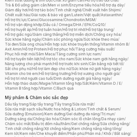
Kiểm soát đường & tinh bột
/
Chất xơ giảm cân
/
Hỗ trợ trao đổi chất
/
Trà & Đồ uống giảm cân
/
Men vi sinh
/
Enzyme tiêu hóa
/
Hỗ trợ dạ dày
/
Giảm đầy hơi
/
Hỗ trợ táo bón
/
Tinh chất nghệ
/
Chiết xuất hến Shijimi
/
Chiết xuất hàu
/
Giải rượu & bảo vệ gan
/
Lutein
/
Việt quất
/
Astaxanthin
/
Hỗ trợ thị lực
/
Canxi
/
Glucosamine
/
Chondroitin
/
MSM
/
Hỗ trợ vận động khớp
/
Dầu cá / Omega
/
DHA / EPA
/
CoQ10
/
Hỗ trợ huyết áp
/
Hỗ trợ tuần hoàn
/
Hỗ trợ trí nhớ
/
Hỗ trợ tập trung
/
Hỗ trợ giấc ngủ
/
Giảm căng thẳng
/
Hỗ trợ miễn dịch
/
Chống oxy hóa
/
Sức khỏe hằng ngày
/
Chăm sóc phòng ngừa
/
Sức khỏe theo mùa
/
Tỏi đen
/
Sữa ong chúa
/
Hỗn hợp sức khỏe truyền thống
/
Vitamin nhóm B
/
Axit Amin
/
Hỗ trợ Protein
/
Hỗ trợ phục hồi
/
Tăng cường hiệu suất
/
Phục hồi mệt mỏi
/
Sâm Maca
/
Tăng cường sinh lực nam
/
Hỗ trợ tuyến tiền liệt
/
Hỗ trợ tóc cho nam
/
Sức khỏe nam giới hằng ngày
/
Năng lượng cho phái mạnh
/
Hỗ trợ trước khi sinh
/
Cân bằng nội tiết tố
/
Sắt cho phụ nữ
/
Hỗ trợ làm đẹp cho nữ
/
Sức khỏe nữ giới hằng ngày
/
Vitamin cho trẻ em
/
Hỗ trợ tăng trưởng
/
Hỗ trợ xương cho người già
/
Hỗ trợ trí nhớ người cao tuổi
/
Dinh dưỡng người già hằng ngày
/
Hỗn hợp thảo dược
/
Magie
/
Vitamin tổng hợp
/
Sắt
/
Kẽm
/
Vitamin D / E
/
Vitamin B tổng hợp
/
Vitamin C
/
Bạch quả
Mỹ phẩm & Chăm sóc sắc đẹp
Dầu tẩy trang
/
Sáp tẩy trang
/
Tẩy trang
/
Sữa rửa mặt
/
Sữa rửa mặt sạch sâu
/
Nước hoa hồng & Lotion
/
Tinh chất & Serum
/
Sữa dưỡng (Emulsion)
/
Kem dưỡng
/
Gel dưỡng đa năng
/
Trị mụn
/
Dưỡng sáng da
/
Chống lão hóa
/
Chăm sóc lỗ chân lông
/
Da nhạy cảm
/
Chăm sóc mắt
/
Điều trị đốm nâu/thâm
/
Gel chống nắng
/
Sữa chống nắng
/
Tinh chất chống nắng
/
Xịt chống nắng
/
Kem chống nắng nâng tông
/
Kem lót
/
Kem nền
/
Che khuyết điểm
/
Phấn phủ
/
Phấn má / Khối / Bắt sáng
/