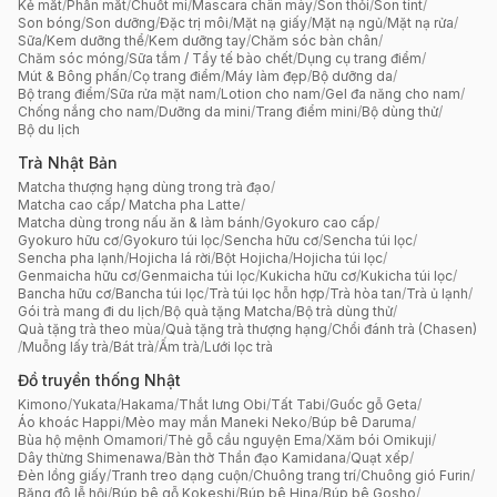
Kẻ mắt
/
Phấn mắt
/
Chuốt mi
/
Mascara chân mày
/
Son thỏi
/
Son tint
/
Son bóng
/
Son dưỡng
/
Đặc trị môi
/
Mặt nạ giấy
/
Mặt nạ ngủ
/
Mặt nạ rửa
/
Sữa/Kem dưỡng thể
/
Kem dưỡng tay
/
Chăm sóc bàn chân
/
Chăm sóc móng
/
Sữa tắm / Tẩy tế bào chết
/
Dụng cụ trang điểm
/
Mút & Bông phấn
/
Cọ trang điểm
/
Máy làm đẹp
/
Bộ dưỡng da
/
Bộ trang điểm
/
Sữa rửa mặt nam
/
Lotion cho nam
/
Gel đa năng cho nam
/
Chống nắng cho nam
/
Dưỡng da mini
/
Trang điểm mini
/
Bộ dùng thử
/
Bộ du lịch
Trà Nhật Bản
Matcha thượng hạng dùng trong trà đạo
/
Matcha cao cấp/ Matcha pha Latte
/
Matcha dùng trong nấu ăn & làm bánh
/
Gyokuro cao cấp
/
Gyokuro hữu cơ
/
Gyokuro túi lọc
/
Sencha hữu cơ
/
Sencha túi lọc
/
Sencha pha lạnh
/
Hojicha lá rời
/
Bột Hojicha
/
Hojicha túi lọc
/
Genmaicha hữu cơ
/
Genmaicha túi lọc
/
Kukicha hữu cơ
/
Kukicha túi lọc
/
Bancha hữu cơ
/
Bancha túi lọc
/
Trà túi lọc hỗn hợp
/
Trà hòa tan
/
Trà ủ lạnh
/
Gói trà mang đi du lịch
/
Bộ quà tặng Matcha
/
Bộ trà dùng thử
/
Quà tặng trà theo mùa
/
Quà tặng trà thượng hạng
/
Chổi đánh trà (Chasen)
/
Muỗng lấy trà
/
Bát trà
/
Ấm trà
/
Lưới lọc trà
Đồ truyền thống Nhật
Kimono
/
Yukata
/
Hakama
/
Thắt lưng Obi
/
Tất Tabi
/
Guốc gỗ Geta
/
Áo khoác Happi
/
Mèo may mắn Maneki Neko
/
Búp bê Daruma
/
Bùa hộ mệnh Omamori
/
Thẻ gỗ cầu nguyện Ema
/
Xăm bói Omikuji
/
Dây thừng Shimenawa
/
Bàn thờ Thần đạo Kamidana
/
Quạt xếp
/
Đèn lồng giấy
/
Tranh treo dạng cuộn
/
Chuông trang trí
/
Chuông gió Furin
/
Băng đô lễ hội
/
Búp bê gỗ Kokeshi
/
Búp bê Hina
/
Búp bê Gosho
/