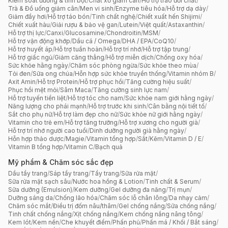
Kiểm soát đường & tinh bột
/
Chất xơ giảm cân
/
Hỗ trợ trao đổi chất
/
Trà & Đồ uống giảm cân
/
Men vi sinh
/
Enzyme tiêu hóa
/
Hỗ trợ dạ dày
/
Giảm đầy hơi
/
Hỗ trợ táo bón
/
Tinh chất nghệ
/
Chiết xuất hến Shijimi
/
Chiết xuất hàu
/
Giải rượu & bảo vệ gan
/
Lutein
/
Việt quất
/
Astaxanthin
/
Hỗ trợ thị lực
/
Canxi
/
Glucosamine
/
Chondroitin
/
MSM
/
Hỗ trợ vận động khớp
/
Dầu cá / Omega
/
DHA / EPA
/
CoQ10
/
Hỗ trợ huyết áp
/
Hỗ trợ tuần hoàn
/
Hỗ trợ trí nhớ
/
Hỗ trợ tập trung
/
Hỗ trợ giấc ngủ
/
Giảm căng thẳng
/
Hỗ trợ miễn dịch
/
Chống oxy hóa
/
Sức khỏe hằng ngày
/
Chăm sóc phòng ngừa
/
Sức khỏe theo mùa
/
Tỏi đen
/
Sữa ong chúa
/
Hỗn hợp sức khỏe truyền thống
/
Vitamin nhóm B
/
Axit Amin
/
Hỗ trợ Protein
/
Hỗ trợ phục hồi
/
Tăng cường hiệu suất
/
Phục hồi mệt mỏi
/
Sâm Maca
/
Tăng cường sinh lực nam
/
Hỗ trợ tuyến tiền liệt
/
Hỗ trợ tóc cho nam
/
Sức khỏe nam giới hằng ngày
/
Năng lượng cho phái mạnh
/
Hỗ trợ trước khi sinh
/
Cân bằng nội tiết tố
/
Sắt cho phụ nữ
/
Hỗ trợ làm đẹp cho nữ
/
Sức khỏe nữ giới hằng ngày
/
Vitamin cho trẻ em
/
Hỗ trợ tăng trưởng
/
Hỗ trợ xương cho người già
/
Hỗ trợ trí nhớ người cao tuổi
/
Dinh dưỡng người già hằng ngày
/
Hỗn hợp thảo dược
/
Magie
/
Vitamin tổng hợp
/
Sắt
/
Kẽm
/
Vitamin D / E
/
Vitamin B tổng hợp
/
Vitamin C
/
Bạch quả
Mỹ phẩm & Chăm sóc sắc đẹp
Dầu tẩy trang
/
Sáp tẩy trang
/
Tẩy trang
/
Sữa rửa mặt
/
Sữa rửa mặt sạch sâu
/
Nước hoa hồng & Lotion
/
Tinh chất & Serum
/
Sữa dưỡng (Emulsion)
/
Kem dưỡng
/
Gel dưỡng đa năng
/
Trị mụn
/
Dưỡng sáng da
/
Chống lão hóa
/
Chăm sóc lỗ chân lông
/
Da nhạy cảm
/
Chăm sóc mắt
/
Điều trị đốm nâu/thâm
/
Gel chống nắng
/
Sữa chống nắng
/
Tinh chất chống nắng
/
Xịt chống nắng
/
Kem chống nắng nâng tông
/
Kem lót
/
Kem nền
/
Che khuyết điểm
/
Phấn phủ
/
Phấn má / Khối / Bắt sáng
/