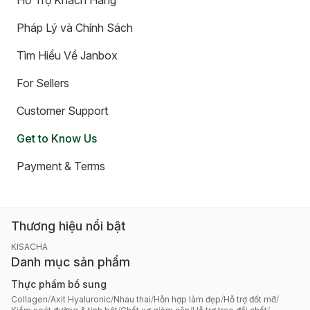
Hỗ Trợ Khách Hàng
Pháp Lý và Chính Sách
Tìm Hiểu Về Janbox
For Sellers
Customer Support
Get to Know Us
Payment & Terms
Thương hiệu nổi bật
KISACHA
Danh mục sản phẩm
Thực phẩm bổ sung
Collagen
/
Axit Hyaluronic
/
Nhau thai
/
Hỗn hợp làm đẹp
/
Hỗ trợ đốt mỡ
/