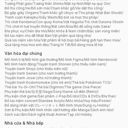
Tượng Phật giáo
/
Tượng thần Shinto
/
Mặt nạ Noh
/
Mặt nạ quỷ Oni
/
Đồ thủ công tre
/
Đồ sơn mài
/
Chạm khắc gỗ
/
Vải dệt thủ công
/
Bộ gấp giấy Origami
/
Tranh khắc gỗ Ukiyo-e
/
Thư pháp Nhật Bản Shodō
/
Tranh cuộn Kakejiku
/
Giấy Washi
/
Bộ bút và mực thư pháp
/
Trò chơi Kendama
/
Con quay Koma
/
Vợt Hagoita
/
Trò chơi Daruma Otoshi
/
Trò chơi trí tuệ truyền thống
/
Bát cơm
/
Đũa
/
Bộ đồ uống rượu Sake
/
Đĩa phục vụ
/
Chén dĩa nhỏ
/
Móc khóa & Nam châm
/
Đặc sản vùng miền
/
Đồ lưu niệm chủ đề Nhật Bản
/
Vật phẩm quà tặng nhỏ
/
Quà lưu niệm văn hóa
/
Vật phẩm lễ hội búp bê
/
Hàng giới hạn theo mùa
/
Quà tặng mùa hoa anh đào
/
Trang trí Tết
/
Đồ dùng mùa lễ hội
Văn hóa đại chúng
Mô hình tỉ lệ
/
Mô hình giải thưởng
/
Mô hình Figma
/
Mô hình Nendoroid
/
Mô hình hành động
/
Truyện tranh Shonen (cho thiếu niên nam)
/
Truyện tranh Shojo (cho thiếu niên nữ)
/
Truyện tranh Seinen (cho nam trưởng thành)
/
Truyện tranh Josei (cho nữ trưởng thành)
/
Truyện tranh Kodomomuke (cho trẻ em)
/
Thẻ bài Pokémon TCG
/
Thẻ bài Yu-Gi-Oh!
/
Thẻ bài Digimon
/
Thẻ game One Piece
/
Phụ kiện thẻ bài
/
任天堂
/
Sega
/
Sony
/
Game cổ điển (Retro)
/
Phụ kiện chơi game
/
Sản phẩm J-Pop
/
Đồ Idol
/
CDs & DVDs
/
Đĩa than
/
Đồ lưu niệm concert
/
Standee Acrylic
/
Móc khóa
/
Huy hiệu
/
Poster
/
Đồ dùng nhân vật
/
ガレージキット
/
Mô hình nhựa
/
Dụng cụ Hobby
/
Sơn & Phụ kiện
/
Mô hình nhân vật
/
Hướng dẫn Manga
/
Sách ảnh Idol
/
Sách sưu tầm
/
Sách nghệ thuật Anime
/
Tạp chí Hobby
Nhà cửa & Nhà bếp