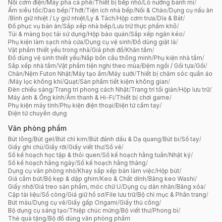
Nồi cơm điện
/
Máy pha cà phê
/
Thiết bị bếp nhỏ
/
Lò nướng bánh mì
/
Ấm siêu tốc
/
Dao bếp
/
Thớt
/
Tiện ích nhà bếp
/
Nồi & Chảo
/
Dụng cụ nấu ăn
/
Bình giữ nhiệt / Ly giữ nhiệt
/
Ly & Tách
/
Hộp cơm trưa
/
Dĩa & Bát
/
Đồ phục vụ bàn ăn
/
Sắp xếp nhà bếp
/
Lưu trữ thực phẩm khô
/
Túi & màng bọc tái sử dụng
/
Hộp bảo quản
/
Sắp xếp ngăn kéo
/
Phụ kiện làm sạch nhà cửa
/
Dụng cụ vệ sinh
/
Đồ dùng giặt là
/
Vật phẩm thiết yếu trong nhà
/
Giá phơi đồ
/
Khăn tắm
/
Đồ dùng vệ sinh thiết yếu
/
Nắp bồn cầu thông minh
/
Phụ kiện nhà tắm
/
Sắp xếp nhà tắm
/
Vật phẩm tiện nghi theo mùa
/
Đệm ngồi / Gối tựa
/
Gối
/
Chăn
/
Nệm Futon Nhật
/
Máy tạo ẩm
/
Máy sưởi
/
Thiết bị chăm sóc quần áo
/
Máy lọc không khí
/
Quạt
/
Sản phẩm tiết kiệm không gian
/
Đèn chiếu sáng
/
Trang trí phong cách Nhật
/
Trang trí tối giản
/
Hộp lưu trữ
/
Máy ảnh & Ống kính
/
Âm thanh & Hi-Fi
/
Thiết bị chơi game
/
Phụ kiện máy tính
/
Phụ kiện điện thoại
/
Điện tử cầm tay
/
Điện tử chuyên dụng
Văn phòng phẩm
Bút lông
/
Bút gel
/
Bút chì kim
/
Bút đánh dấu & Dạ quang
/
Bút bi
/
Sổ tay
/
Giấy ghi chú
/
Giấy rời
/
Giấy viết thư
/
Sổ vẽ
/
Sổ kế hoạch học tập & thói quen
/
Sổ kế hoạch hằng tuần
/
Nhật ký
/
Sổ kế hoạch hằng ngày
/
Sổ kế hoạch hằng tháng
/
Dụng cụ văn phòng nhỏ
/
Khay sắp xếp bàn làm việc
/
Hộp bút
/
Giá cắm bút
/
Bộ kẹp & dập ghim
/
Keo & Chất dính
/
Băng keo Washi
/
Giấy nhớ
/
Giá treo sản phẩm, móc chữ U
/
Dụng cụ dán nhãn
/
Băng xóa
/
Cặp tài liệu
/
Sổ còng
/
Giá giữ hồ sơ
/
File lưu trữ
/
Bộ chỉ mục & Phân trang
/
Bút màu
/
Dụng cụ vẽ
/
Giấy gấp Origami
/
Giấy thủ công
/
Bộ dụng cụ sáng tạo
/
Thiệp chúc mừng
/
Bộ viết thư
/
Phong bì
/
Thẻ quà tặng
/
Bộ đồ dùng văn phòng phẩm