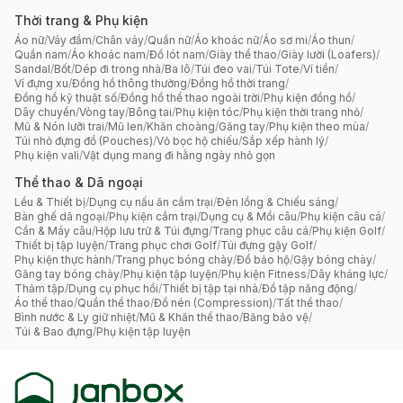
Thời trang & Phụ kiện
Áo nữ
/
Váy đầm
/
Chân váy
/
Quần nữ
/
Áo khoác nữ
/
Áo sơ mi
/
Áo thun
/
Quần nam
/
Áo khoác nam
/
Đồ lót nam
/
Giày thể thao
/
Giày lười (Loafers)
/
Sandal
/
Bốt
/
Dép đi trong nhà
/
Ba lô
/
Túi đeo vai
/
Túi Tote
/
Ví tiền
/
Ví đựng xu
/
Đồng hồ thông thường
/
Đồng hồ thời trang
/
Đồng hồ kỹ thuật số
/
Đồng hồ thể thao ngoài trời
/
Phụ kiện đồng hồ
/
Dây chuyền
/
Vòng tay
/
Bông tai
/
Phụ kiện tóc
/
Phụ kiện thời trang nhỏ
/
Mũ & Nón lưỡi trai
/
Mũ len
/
Khăn choàng
/
Găng tay
/
Phụ kiện theo mùa
/
Túi nhỏ đựng đồ (Pouches)
/
Vỏ bọc hộ chiếu
/
Sắp xếp hành lý
/
Phụ kiện vali
/
Vật dụng mang đi hằng ngày nhỏ gọn
Thể thao & Dã ngoại
Lều & Thiết bị
/
Dụng cụ nấu ăn cắm trại
/
Đèn lồng & Chiếu sáng
/
Bàn ghế dã ngoại
/
Phụ kiện cắm trại
/
Dụng cụ & Mồi câu
/
Phụ kiện câu cá
/
Cần & Máy câu
/
Hộp lưu trữ & Túi đựng
/
Trang phục câu cá
/
Phụ kiện Golf
/
Thiết bị tập luyện
/
Trang phục chơi Golf
/
Túi đựng gậy Golf
/
Phụ kiện thực hành
/
Trang phục bóng chày
/
Đồ bảo hộ
/
Gậy bóng chày
/
Găng tay bóng chày
/
Phụ kiện tập luyện
/
Phụ kiện Fitness
/
Dây kháng lực
/
Thảm tập
/
Dụng cụ phục hồi
/
Thiết bị tập tại nhà
/
Đồ tập năng động
/
Áo thể thao
/
Quần thể thao
/
Đồ nén (Compression)
/
Tất thể thao
/
Bình nước & Ly giữ nhiệt
/
Mũ & Khăn thể thao
/
Băng bảo vệ
/
Túi & Bao đựng
/
Phụ kiện tập luyện