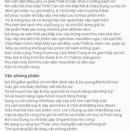
Nồi cơm điện
/
Máy pha cà phê
/
Thiết bị bếp nhỏ
/
Lò nướng bánh mì
/
Ấm siêu tốc
/
Dao bếp
/
Thớt
/
Tiện ích nhà bếp
/
Nồi & Chảo
/
Dụng cụ nấu ăn
/
Bình giữ nhiệt / Ly giữ nhiệt
/
Ly & Tách
/
Hộp cơm trưa
/
Dĩa & Bát
/
Đồ phục vụ bàn ăn
/
Sắp xếp nhà bếp
/
Lưu trữ thực phẩm khô
/
Túi & màng bọc tái sử dụng
/
Hộp bảo quản
/
Sắp xếp ngăn kéo
/
Phụ kiện làm sạch nhà cửa
/
Dụng cụ vệ sinh
/
Đồ dùng giặt là
/
Vật phẩm thiết yếu trong nhà
/
Giá phơi đồ
/
Khăn tắm
/
Đồ dùng vệ sinh thiết yếu
/
Nắp bồn cầu thông minh
/
Phụ kiện nhà tắm
/
Sắp xếp nhà tắm
/
Vật phẩm tiện nghi theo mùa
/
Đệm ngồi / Gối tựa
/
Gối
/
Chăn
/
Nệm Futon Nhật
/
Máy tạo ẩm
/
Máy sưởi
/
Thiết bị chăm sóc quần áo
/
Máy lọc không khí
/
Quạt
/
Sản phẩm tiết kiệm không gian
/
Đèn chiếu sáng
/
Trang trí phong cách Nhật
/
Trang trí tối giản
/
Hộp lưu trữ
/
Máy ảnh & Ống kính
/
Âm thanh & Hi-Fi
/
Thiết bị chơi game
/
Phụ kiện máy tính
/
Phụ kiện điện thoại
/
Điện tử cầm tay
/
Điện tử chuyên dụng
Văn phòng phẩm
Bút lông
/
Bút gel
/
Bút chì kim
/
Bút đánh dấu & Dạ quang
/
Bút bi
/
Sổ tay
/
Giấy ghi chú
/
Giấy rời
/
Giấy viết thư
/
Sổ vẽ
/
Sổ kế hoạch học tập & thói quen
/
Sổ kế hoạch hằng tuần
/
Nhật ký
/
Sổ kế hoạch hằng ngày
/
Sổ kế hoạch hằng tháng
/
Dụng cụ văn phòng nhỏ
/
Khay sắp xếp bàn làm việc
/
Hộp bút
/
Giá cắm bút
/
Bộ kẹp & dập ghim
/
Keo & Chất dính
/
Băng keo Washi
/
Giấy nhớ
/
Giá treo sản phẩm, móc chữ U
/
Dụng cụ dán nhãn
/
Băng xóa
/
Cặp tài liệu
/
Sổ còng
/
Giá giữ hồ sơ
/
File lưu trữ
/
Bộ chỉ mục & Phân trang
/
Bút màu
/
Dụng cụ vẽ
/
Giấy gấp Origami
/
Giấy thủ công
/
Bộ dụng cụ sáng tạo
/
Thiệp chúc mừng
/
Bộ viết thư
/
Phong bì
/
Thẻ quà tặng
/
Bộ đồ dùng văn phòng phẩm