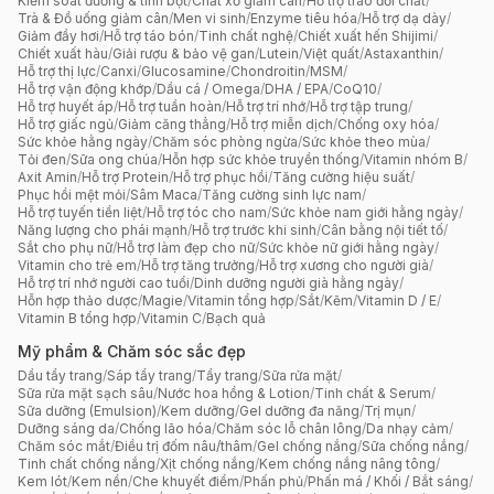
Kiểm soát đường & tinh bột
/
Chất xơ giảm cân
/
Hỗ trợ trao đổi chất
/
Trà & Đồ uống giảm cân
/
Men vi sinh
/
Enzyme tiêu hóa
/
Hỗ trợ dạ dày
/
Giảm đầy hơi
/
Hỗ trợ táo bón
/
Tinh chất nghệ
/
Chiết xuất hến Shijimi
/
Chiết xuất hàu
/
Giải rượu & bảo vệ gan
/
Lutein
/
Việt quất
/
Astaxanthin
/
Hỗ trợ thị lực
/
Canxi
/
Glucosamine
/
Chondroitin
/
MSM
/
Hỗ trợ vận động khớp
/
Dầu cá / Omega
/
DHA / EPA
/
CoQ10
/
Hỗ trợ huyết áp
/
Hỗ trợ tuần hoàn
/
Hỗ trợ trí nhớ
/
Hỗ trợ tập trung
/
Hỗ trợ giấc ngủ
/
Giảm căng thẳng
/
Hỗ trợ miễn dịch
/
Chống oxy hóa
/
Sức khỏe hằng ngày
/
Chăm sóc phòng ngừa
/
Sức khỏe theo mùa
/
Tỏi đen
/
Sữa ong chúa
/
Hỗn hợp sức khỏe truyền thống
/
Vitamin nhóm B
/
Axit Amin
/
Hỗ trợ Protein
/
Hỗ trợ phục hồi
/
Tăng cường hiệu suất
/
Phục hồi mệt mỏi
/
Sâm Maca
/
Tăng cường sinh lực nam
/
Hỗ trợ tuyến tiền liệt
/
Hỗ trợ tóc cho nam
/
Sức khỏe nam giới hằng ngày
/
Năng lượng cho phái mạnh
/
Hỗ trợ trước khi sinh
/
Cân bằng nội tiết tố
/
Sắt cho phụ nữ
/
Hỗ trợ làm đẹp cho nữ
/
Sức khỏe nữ giới hằng ngày
/
Vitamin cho trẻ em
/
Hỗ trợ tăng trưởng
/
Hỗ trợ xương cho người già
/
Hỗ trợ trí nhớ người cao tuổi
/
Dinh dưỡng người già hằng ngày
/
Hỗn hợp thảo dược
/
Magie
/
Vitamin tổng hợp
/
Sắt
/
Kẽm
/
Vitamin D / E
/
Vitamin B tổng hợp
/
Vitamin C
/
Bạch quả
Mỹ phẩm & Chăm sóc sắc đẹp
Dầu tẩy trang
/
Sáp tẩy trang
/
Tẩy trang
/
Sữa rửa mặt
/
Sữa rửa mặt sạch sâu
/
Nước hoa hồng & Lotion
/
Tinh chất & Serum
/
Sữa dưỡng (Emulsion)
/
Kem dưỡng
/
Gel dưỡng đa năng
/
Trị mụn
/
Dưỡng sáng da
/
Chống lão hóa
/
Chăm sóc lỗ chân lông
/
Da nhạy cảm
/
Chăm sóc mắt
/
Điều trị đốm nâu/thâm
/
Gel chống nắng
/
Sữa chống nắng
/
Tinh chất chống nắng
/
Xịt chống nắng
/
Kem chống nắng nâng tông
/
Kem lót
/
Kem nền
/
Che khuyết điểm
/
Phấn phủ
/
Phấn má / Khối / Bắt sáng
/