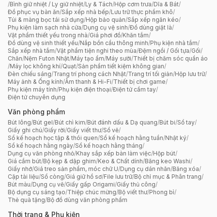
/
Bình giữ nhiệt / Ly giữ nhiệt
/
Ly & Tách
/
Hộp cơm trưa
/
Dĩa & Bát
/
Đồ phục vụ bàn ăn
/
Sắp xếp nhà bếp
/
Lưu trữ thực phẩm khô
/
Túi & màng bọc tái sử dụng
/
Hộp bảo quản
/
Sắp xếp ngăn kéo
/
Phụ kiện làm sạch nhà cửa
/
Dụng cụ vệ sinh
/
Đồ dùng giặt là
/
Vật phẩm thiết yếu trong nhà
/
Giá phơi đồ
/
Khăn tắm
/
Đồ dùng vệ sinh thiết yếu
/
Nắp bồn cầu thông minh
/
Phụ kiện nhà tắm
/
Sắp xếp nhà tắm
/
Vật phẩm tiện nghi theo mùa
/
Đệm ngồi / Gối tựa
/
Gối
/
Chăn
/
Nệm Futon Nhật
/
Máy tạo ẩm
/
Máy sưởi
/
Thiết bị chăm sóc quần áo
/
Máy lọc không khí
/
Quạt
/
Sản phẩm tiết kiệm không gian
/
Đèn chiếu sáng
/
Trang trí phong cách Nhật
/
Trang trí tối giản
/
Hộp lưu trữ
/
Máy ảnh & Ống kính
/
Âm thanh & Hi-Fi
/
Thiết bị chơi game
/
Phụ kiện máy tính
/
Phụ kiện điện thoại
/
Điện tử cầm tay
/
Điện tử chuyên dụng
Văn phòng phẩm
Bút lông
/
Bút gel
/
Bút chì kim
/
Bút đánh dấu & Dạ quang
/
Bút bi
/
Sổ tay
/
Giấy ghi chú
/
Giấy rời
/
Giấy viết thư
/
Sổ vẽ
/
Sổ kế hoạch học tập & thói quen
/
Sổ kế hoạch hằng tuần
/
Nhật ký
/
Sổ kế hoạch hằng ngày
/
Sổ kế hoạch hằng tháng
/
Dụng cụ văn phòng nhỏ
/
Khay sắp xếp bàn làm việc
/
Hộp bút
/
Giá cắm bút
/
Bộ kẹp & dập ghim
/
Keo & Chất dính
/
Băng keo Washi
/
Giấy nhớ
/
Giá treo sản phẩm, móc chữ U
/
Dụng cụ dán nhãn
/
Băng xóa
/
Cặp tài liệu
/
Sổ còng
/
Giá giữ hồ sơ
/
File lưu trữ
/
Bộ chỉ mục & Phân trang
/
Bút màu
/
Dụng cụ vẽ
/
Giấy gấp Origami
/
Giấy thủ công
/
Bộ dụng cụ sáng tạo
/
Thiệp chúc mừng
/
Bộ viết thư
/
Phong bì
/
Thẻ quà tặng
/
Bộ đồ dùng văn phòng phẩm
Thời trang & Phụ kiện