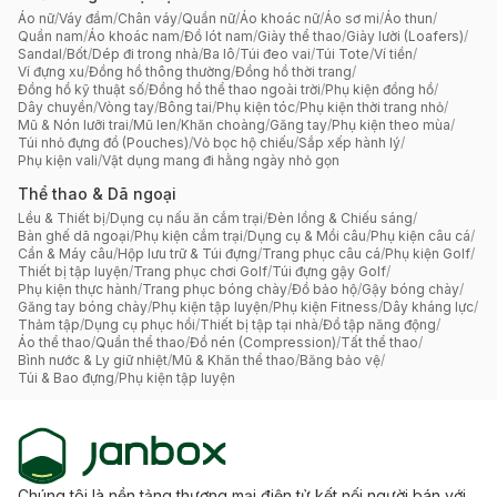
Áo nữ
/
Váy đầm
/
Chân váy
/
Quần nữ
/
Áo khoác nữ
/
Áo sơ mi
/
Áo thun
/
Quần nam
/
Áo khoác nam
/
Đồ lót nam
/
Giày thể thao
/
Giày lười (Loafers)
/
Sandal
/
Bốt
/
Dép đi trong nhà
/
Ba lô
/
Túi đeo vai
/
Túi Tote
/
Ví tiền
/
Ví đựng xu
/
Đồng hồ thông thường
/
Đồng hồ thời trang
/
Đồng hồ kỹ thuật số
/
Đồng hồ thể thao ngoài trời
/
Phụ kiện đồng hồ
/
Dây chuyền
/
Vòng tay
/
Bông tai
/
Phụ kiện tóc
/
Phụ kiện thời trang nhỏ
/
Mũ & Nón lưỡi trai
/
Mũ len
/
Khăn choàng
/
Găng tay
/
Phụ kiện theo mùa
/
Túi nhỏ đựng đồ (Pouches)
/
Vỏ bọc hộ chiếu
/
Sắp xếp hành lý
/
Phụ kiện vali
/
Vật dụng mang đi hằng ngày nhỏ gọn
Thể thao & Dã ngoại
Lều & Thiết bị
/
Dụng cụ nấu ăn cắm trại
/
Đèn lồng & Chiếu sáng
/
Bàn ghế dã ngoại
/
Phụ kiện cắm trại
/
Dụng cụ & Mồi câu
/
Phụ kiện câu cá
/
Cần & Máy câu
/
Hộp lưu trữ & Túi đựng
/
Trang phục câu cá
/
Phụ kiện Golf
/
Thiết bị tập luyện
/
Trang phục chơi Golf
/
Túi đựng gậy Golf
/
Phụ kiện thực hành
/
Trang phục bóng chày
/
Đồ bảo hộ
/
Gậy bóng chày
/
Găng tay bóng chày
/
Phụ kiện tập luyện
/
Phụ kiện Fitness
/
Dây kháng lực
/
Thảm tập
/
Dụng cụ phục hồi
/
Thiết bị tập tại nhà
/
Đồ tập năng động
/
Áo thể thao
/
Quần thể thao
/
Đồ nén (Compression)
/
Tất thể thao
/
Bình nước & Ly giữ nhiệt
/
Mũ & Khăn thể thao
/
Băng bảo vệ
/
Túi & Bao đựng
/
Phụ kiện tập luyện
Chúng tôi là nền tảng thương mại điện tử kết nối người bán với