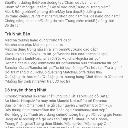
Sữa/Kem dưỡng thể
/
Kem dưỡng tay
/
Chăm sóc bàn chân
/
Chăm sóc móng
/
Sữa tắm / Tẩy tế bào chết
/
Dụng cụ trang điểm
/
Mút & Bông phấn
/
Cọ trang điểm
/
Máy làm đẹp
/
Bộ dưỡng da
/
Bộ trang điểm
/
Sữa rửa mặt nam
/
Lotion cho nam
/
Gel đa năng cho nam
/
Chống nắng cho nam
/
Dưỡng da mini
/
Trang điểm mini
/
Bộ dùng thử
/
Bộ du lịch
Trà Nhật Bản
Matcha thượng hạng dùng trong trà đạo
/
Matcha cao cấp/ Matcha pha Latte
/
Matcha dùng trong nấu ăn & làm bánh
/
Gyokuro cao cấp
/
Gyokuro hữu cơ
/
Gyokuro túi lọc
/
Sencha hữu cơ
/
Sencha túi lọc
/
Sencha pha lạnh
/
Hojicha lá rời
/
Bột Hojicha
/
Hojicha túi lọc
/
Genmaicha hữu cơ
/
Genmaicha túi lọc
/
Kukicha hữu cơ
/
Kukicha túi lọc
/
Bancha hữu cơ
/
Bancha túi lọc
/
Trà túi lọc hỗn hợp
/
Trà hòa tan
/
Trà ủ lạnh
/
Gói trà mang đi du lịch
/
Bộ quà tặng Matcha
/
Bộ trà dùng thử
/
Quà tặng trà theo mùa
/
Quà tặng trà thượng hạng
/
Chổi đánh trà (Chasen)
/
Muỗng lấy trà
/
Bát trà
/
Ấm trà
/
Lưới lọc trà
Đồ truyền thống Nhật
Kimono
/
Yukata
/
Hakama
/
Thắt lưng Obi
/
Tất Tabi
/
Guốc gỗ Geta
/
Áo khoác Happi
/
Mèo may mắn Maneki Neko
/
Búp bê Daruma
/
Bùa hộ mệnh Omamori
/
Thẻ gỗ cầu nguyện Ema
/
Xăm bói Omikuji
/
Dây thừng Shimenawa
/
Bàn thờ Thần đạo Kamidana
/
Quạt xếp
/
Đèn lồng giấy
/
Tranh treo dạng cuộn
/
Chuông trang trí
/
Chuông gió Furin
/
Băng đô lễ hội
/
Búp bê gỗ Kokeshi
/
Búp bê Hina
/
Búp bê Gosho
/
Tượng Phật giáo
/
Tượng thần Shinto
/
Mặt nạ Noh
/
Mặt nạ quỷ Oni
/