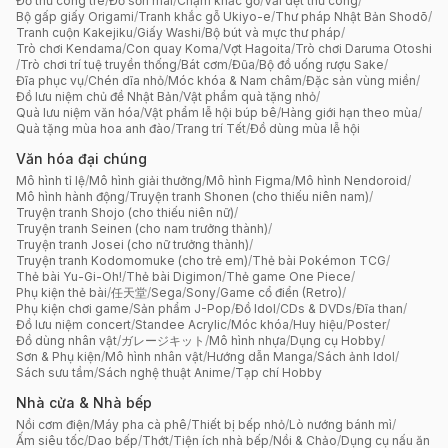
Đồ thủ công tre
/
Đồ sơn mài
/
Chạm khắc gỗ
/
Vải dệt thủ công
/
Bộ gấp giấy Origami
/
Tranh khắc gỗ Ukiyo-e
/
Thư pháp Nhật Bản Shodō
/
Tranh cuộn Kakejiku
/
Giấy Washi
/
Bộ bút và mực thư pháp
/
Trò chơi Kendama
/
Con quay Koma
/
Vợt Hagoita
/
Trò chơi Daruma Otoshi
/
Trò chơi trí tuệ truyền thống
/
Bát cơm
/
Đũa
/
Bộ đồ uống rượu Sake
/
Đĩa phục vụ
/
Chén dĩa nhỏ
/
Móc khóa & Nam châm
/
Đặc sản vùng miền
/
Đồ lưu niệm chủ đề Nhật Bản
/
Vật phẩm quà tặng nhỏ
/
Quà lưu niệm văn hóa
/
Vật phẩm lễ hội búp bê
/
Hàng giới hạn theo mùa
/
Quà tặng mùa hoa anh đào
/
Trang trí Tết
/
Đồ dùng mùa lễ hội
Văn hóa đại chúng
Mô hình tỉ lệ
/
Mô hình giải thưởng
/
Mô hình Figma
/
Mô hình Nendoroid
/
Mô hình hành động
/
Truyện tranh Shonen (cho thiếu niên nam)
/
Truyện tranh Shojo (cho thiếu niên nữ)
/
Truyện tranh Seinen (cho nam trưởng thành)
/
Truyện tranh Josei (cho nữ trưởng thành)
/
Truyện tranh Kodomomuke (cho trẻ em)
/
Thẻ bài Pokémon TCG
/
Thẻ bài Yu-Gi-Oh!
/
Thẻ bài Digimon
/
Thẻ game One Piece
/
Phụ kiện thẻ bài
/
任天堂
/
Sega
/
Sony
/
Game cổ điển (Retro)
/
Phụ kiện chơi game
/
Sản phẩm J-Pop
/
Đồ Idol
/
CDs & DVDs
/
Đĩa than
/
Đồ lưu niệm concert
/
Standee Acrylic
/
Móc khóa
/
Huy hiệu
/
Poster
/
Đồ dùng nhân vật
/
ガレージキット
/
Mô hình nhựa
/
Dụng cụ Hobby
/
Sơn & Phụ kiện
/
Mô hình nhân vật
/
Hướng dẫn Manga
/
Sách ảnh Idol
/
Sách sưu tầm
/
Sách nghệ thuật Anime
/
Tạp chí Hobby
Nhà cửa & Nhà bếp
Nồi cơm điện
/
Máy pha cà phê
/
Thiết bị bếp nhỏ
/
Lò nướng bánh mì
/
Ấm siêu tốc
/
Dao bếp
/
Thớt
/
Tiện ích nhà bếp
/
Nồi & Chảo
/
Dụng cụ nấu ăn