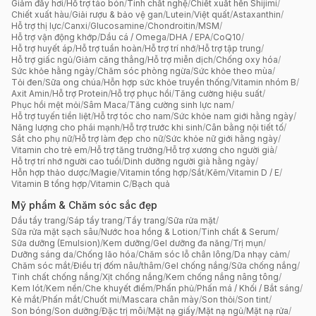
Giảm đầy hơi
/
Hỗ trợ táo bón
/
Tinh chất nghệ
/
Chiết xuất hến Shijimi
/
Chiết xuất hàu
/
Giải rượu & bảo vệ gan
/
Lutein
/
Việt quất
/
Astaxanthin
/
Hỗ trợ thị lực
/
Canxi
/
Glucosamine
/
Chondroitin
/
MSM
/
Hỗ trợ vận động khớp
/
Dầu cá / Omega
/
DHA / EPA
/
CoQ10
/
Hỗ trợ huyết áp
/
Hỗ trợ tuần hoàn
/
Hỗ trợ trí nhớ
/
Hỗ trợ tập trung
/
Hỗ trợ giấc ngủ
/
Giảm căng thẳng
/
Hỗ trợ miễn dịch
/
Chống oxy hóa
/
Sức khỏe hằng ngày
/
Chăm sóc phòng ngừa
/
Sức khỏe theo mùa
/
Tỏi đen
/
Sữa ong chúa
/
Hỗn hợp sức khỏe truyền thống
/
Vitamin nhóm B
/
Axit Amin
/
Hỗ trợ Protein
/
Hỗ trợ phục hồi
/
Tăng cường hiệu suất
/
Phục hồi mệt mỏi
/
Sâm Maca
/
Tăng cường sinh lực nam
/
Hỗ trợ tuyến tiền liệt
/
Hỗ trợ tóc cho nam
/
Sức khỏe nam giới hằng ngày
/
Năng lượng cho phái mạnh
/
Hỗ trợ trước khi sinh
/
Cân bằng nội tiết tố
/
Sắt cho phụ nữ
/
Hỗ trợ làm đẹp cho nữ
/
Sức khỏe nữ giới hằng ngày
/
Vitamin cho trẻ em
/
Hỗ trợ tăng trưởng
/
Hỗ trợ xương cho người già
/
Hỗ trợ trí nhớ người cao tuổi
/
Dinh dưỡng người già hằng ngày
/
Hỗn hợp thảo dược
/
Magie
/
Vitamin tổng hợp
/
Sắt
/
Kẽm
/
Vitamin D / E
/
Vitamin B tổng hợp
/
Vitamin C
/
Bạch quả
Mỹ phẩm & Chăm sóc sắc đẹp
Dầu tẩy trang
/
Sáp tẩy trang
/
Tẩy trang
/
Sữa rửa mặt
/
Sữa rửa mặt sạch sâu
/
Nước hoa hồng & Lotion
/
Tinh chất & Serum
/
Sữa dưỡng (Emulsion)
/
Kem dưỡng
/
Gel dưỡng đa năng
/
Trị mụn
/
Dưỡng sáng da
/
Chống lão hóa
/
Chăm sóc lỗ chân lông
/
Da nhạy cảm
/
Chăm sóc mắt
/
Điều trị đốm nâu/thâm
/
Gel chống nắng
/
Sữa chống nắng
/
Tinh chất chống nắng
/
Xịt chống nắng
/
Kem chống nắng nâng tông
/
Kem lót
/
Kem nền
/
Che khuyết điểm
/
Phấn phủ
/
Phấn má / Khối / Bắt sáng
/
Kẻ mắt
/
Phấn mắt
/
Chuốt mi
/
Mascara chân mày
/
Son thỏi
/
Son tint
/
Son bóng
/
Son dưỡng
/
Đặc trị môi
/
Mặt nạ giấy
/
Mặt nạ ngủ
/
Mặt nạ rửa
/