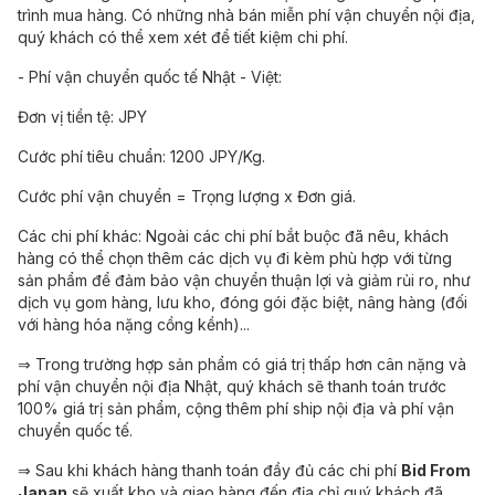
trình mua hàng. Có những nhà bán miễn phí vận chuyển nội địa,
quý khách có thể xem xét để tiết kiệm chi phí.
- Phí vận chuyển quốc tế Nhật - Việt:
Đơn vị tiền tệ: JPY
Cước phí tiêu chuẩn: 1200 JPY/Kg.
Cước phí vận chuyển = Trọng lượng x Đơn giá.
Các chi phí khác: Ngoài các chi phí bắt buộc đã nêu, khách
hàng có thể chọn thêm các dịch vụ đi kèm phù hợp với từng
sản phẩm để đảm bảo vận chuyển thuận lợi và giảm rủi ro, như
dịch vụ gom hàng, lưu kho, đóng gói đặc biệt, nâng hàng (đối
với hàng hóa nặng cồng kềnh)...
⇒ Trong trường hợp sản phẩm có giá trị thấp hơn cân nặng và
phí vận chuyển nội địa Nhật, quý khách sẽ thanh toán trước
100% giá trị sản phẩm, cộng thêm phí ship nội địa và phí vận
chuyển quốc tế.
⇒ Sau khi khách hàng thanh toán đầy đủ các chi phí
Bid From
Japan
sẽ xuất kho và giao hàng đến địa chỉ quý khách đã