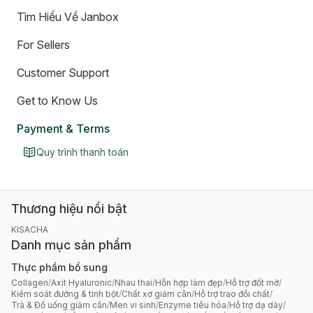
Tìm Hiểu Về Janbox
For Sellers
Customer Support
Get to Know Us
Payment & Terms
Quy trình thanh toán
Thương hiệu nổi bật
KISACHA
Danh mục sản phẩm
Thực phẩm bổ sung
Collagen
/
Axit Hyaluronic
/
Nhau thai
/
Hỗn hợp làm đẹp
/
Hỗ trợ đốt mỡ
/
Kiểm soát đường & tinh bột
/
Chất xơ giảm cân
/
Hỗ trợ trao đổi chất
/
Trà & Đồ uống giảm cân
/
Men vi sinh
/
Enzyme tiêu hóa
/
Hỗ trợ dạ dày
/