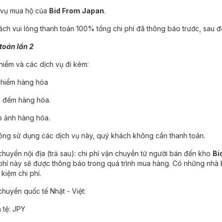
h vụ mua hộ của
Bid From Japan
.
ch vui lòng thanh toán 100% tổng chi phí đã thông báo trước, sau 
toán lần 2
 hiểm và các dịch vụ đi kèm:
 hiểm hàng hóa
m đếm hàng hóa.
p ảnh hàng hóa.
ng sử dụng các dịch vụ này, quý khách không cần thanh toán.
chuyển nội địa (trả sau): chi phí vận chuyển từ người bán đến kho
Bi
i phí này sẽ được thông báo trong quá trình mua hàng. Có những nhà
 kiệm chi phí.
chuyển quốc tế Nhật - Việt:
n tệ: JPY