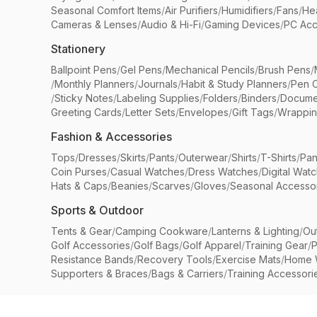
Seasonal Comfort Items
/
Air Purifiers
/
Humidifiers
/
Fans
/
He
Cameras & Lenses
/
Audio & Hi-Fi
/
Gaming Devices
/
PC Acc
Stationery
Ballpoint Pens
/
Gel Pens
/
Mechanical Pencils
/
Brush Pens
/
/
Monthly Planners
/
Journals
/
Habit & Study Planners
/
Pen 
/
Sticky Notes
/
Labeling Supplies
/
Folders
/
Binders
/
Docume
Greeting Cards
/
Letter Sets
/
Envelopes
/
Gift Tags
/
Wrappin
Fashion & Accessories
Tops
/
Dresses
/
Skirts
/
Pants
/
Outerwear
/
Shirts
/
T-Shirts
/
Pan
Coin Purses
/
Casual Watches
/
Dress Watches
/
Digital Wat
Hats & Caps
/
Beanies
/
Scarves
/
Gloves
/
Seasonal Accesso
Sports & Outdoor
Tents & Gear
/
Camping Cookware
/
Lanterns & Lighting
/
Ou
Golf Accessories
/
Golf Bags
/
Golf Apparel
/
Training Gear
/
P
Resistance Bands
/
Recovery Tools
/
Exercise Mats
/
Home 
Supporters & Braces
/
Bags & Carriers
/
Training Accessori