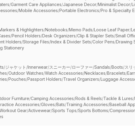
aters
/
Garment Care Appliances
/
Japanese Decor
/
Minimalist Decor
/
L
essories
/
Mobile Accessories
/
Portable Electronics
/
Pro & Specialty E
Markers & Highlighters
/
Notebooks
/
Memo Pads
/
Loose Leaf Paper
/
L
Cases
/
Pencil Holders
/
Desk Organizers
/
Clip & Stapler Sets
/
Small Off
nt Holders
/
Storage Files
/
Index & Divider Sets
/
Color Pens
/
Drawing 
g Stationery
ts
/
ジャケット
/
Innerwear
/
スニーカー
/
ローファー
/
Sandals
/
Boots
/
スリ
ches
/
Outdoor Watches
/
Watch Accessories
/
Necklaces
/
Bracelets
/
Ear
ries
/
Pouches
/
Passport Holders
/
Travel Organizers
/
Luggage Accesso
tdoor Furniture
/
Camping Accessories
/
Rods & Reels
/
Tackle & Lures
/
ractice Accessories
/
Gloves
/
Bats
/
Training Accessories
/
Baseball App
Workout Gear
/
Activewear
/
Sports Tops
/
Sports Bottoms
/
Compressio
es