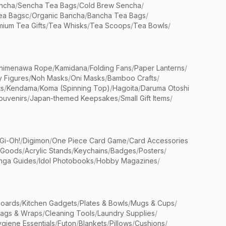
ncha
/
Sencha Tea Bags
/
Cold Brew Sencha
/
ea Bagsc
/
Organic Bancha
/
Bancha Tea Bags
/
ium Tea Gifts
/
Tea Whisks
/
Tea Scoops
/
Tea Bowls
/
himenawa Rope
/
Kamidana
/
Folding Fans
/
Paper Lanterns
/
y Figures
/
Noh Masks
/
Oni Masks
/
Bamboo Crafts
/
ts
/
Kendama
/
Koma (Spinning Top)
/
Hagoita
/
Daruma Otoshi
ouvenirs
/
Japan-themed Keepsakes
/
Small Gift Items
/
Gi-Oh!
/
Digimon
/
One Piece Card Game
/
Card Accessories
 Goods
/
Acrylic Stands
/
Keychains
/
Badges
/
Posters
/
nga Guides
/
Idol Photobooks
/
Hobby Magazines
/
Boards
/
Kitchen Gadgets
/
Plates & Bowls
/
Mugs & Cups
/
Bags & Wraps
/
Cleaning Tools
/
Laundry Supplies
/
giene Essentials
/
Futon
/
Blankets
/
Pillows
/
Cushions
/