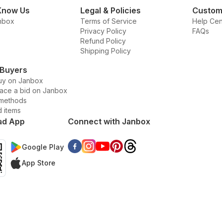
Know Us
Legal & Policies
Custom
nbox
Terms of Service
Help Cen
Privacy Policy
FAQs
Refund Policy
Shipping Policy
 Buyers
uy on Janbox
lace a bid on Janbox
methods
d items
ad App
Connect with Janbox
Google Play
App Store