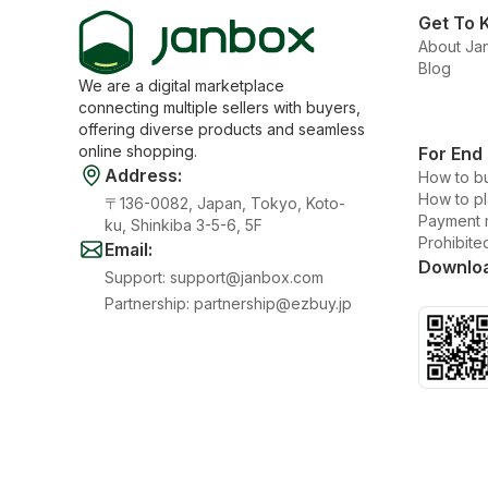
Get To 
About Ja
Blog
We are a digital marketplace
connecting multiple sellers with buyers,
offering diverse products and seamless
online shopping.
For End
Address
:
How to b
How to p
〒136-0082, Japan, Tokyo, Koto-
Payment 
ku, Shinkiba 3-5-6, 5F
Prohibite
Email
:
Downlo
Support
:
support@janbox.com
Partnership
:
partnership@ezbuy.jp