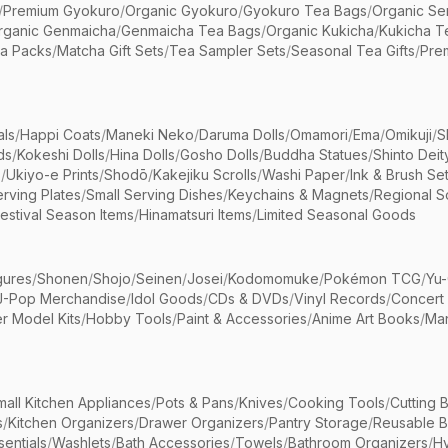
/
Premium Gyokuro
/
Organic Gyokuro
/
Gyokuro Tea Bags
/
Organic Se
rganic Genmaicha
/
Genmaicha Tea Bags
/
Organic Kukicha
/
Kukicha T
ea Packs
/
Matcha Gift Sets
/
Tea Sampler Sets
/
Seasonal Tea Gifts
/
Prem
als
/
Happi Coats
/
Maneki Neko
/
Daruma Dolls
/
Omamori
/
Ema
/
Omikuji
/
S
ds
/
Kokeshi Dolls
/
Hina Dolls
/
Gosho Dolls
/
Buddha Statues
/
Shinto Deit
s
/
Ukiyo-e Prints
/
Shodō
/
Kakejiku Scrolls
/
Washi Paper
/
Ink & Brush Se
rving Plates
/
Small Serving Dishes
/
Keychains & Magnets
/
Regional S
estival Season Items
/
Hinamatsuri Items
/
Limited Seasonal Goods
gures
/
Shonen
/
Shojo
/
Seinen
/
Josei
/
Kodomomuke
/
Pokémon TCG
/
Yu-
J-Pop Merchandise
/
Idol Goods
/
CDs & DVDs
/
Vinyl Records
/
Concert
r Model Kits
/
Hobby Tools
/
Paint & Accessories
/
Anime Art Books
/
Ma
mall Kitchen Appliances
/
Pots & Pans
/
Knives
/
Cooking Tools
/
Cutting 
s
/
Kitchen Organizers
/
Drawer Organizers
/
Pantry Storage
/
Reusable 
entials
/
Washlets
/
Bath Accessories
/
Towels
/
Bathroom Organizers
/
Hy