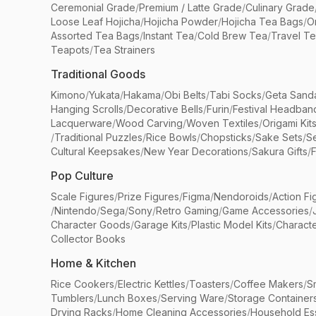
Ceremonial Grade
/
Premium / Latte Grade
/
Culinary Grade
Loose Leaf Hojicha
/
Hojicha Powder
/
Hojicha Tea Bags
/
O
Assorted Tea Bags
/
Instant Tea
/
Cold Brew Tea
/
Travel T
Teapots
/
Tea Strainers
Traditional Goods
Kimono
/
Yukata
/
Hakama
/
Obi Belts
/
Tabi Socks
/
Geta Sand
Hanging Scrolls
/
Decorative Bells
/
Furin
/
Festival Headban
Lacquerware
/
Wood Carving
/
Woven Textiles
/
Origami Kit
/
Traditional Puzzles
/
Rice Bowls
/
Chopsticks
/
Sake Sets
/
Se
Cultural Keepsakes
/
New Year Decorations
/
Sakura Gifts
/
F
Pop Culture
Scale Figures
/
Prize Figures
/
Figma
/
Nendoroids
/
Action Fi
/
Nintendo
/
Sega
/
Sony
/
Retro Gaming
/
Game Accessories
/
Character Goods
/
Garage Kits
/
Plastic Model Kits
/
Characte
Collector Books
Home & Kitchen
Rice Cookers
/
Electric Kettles
/
Toasters
/
Coffee Makers
/
S
Tumblers
/
Lunch Boxes
/
Serving Ware
/
Storage Container
Drying Racks
/
Home Cleaning Accessories
/
Household Ess