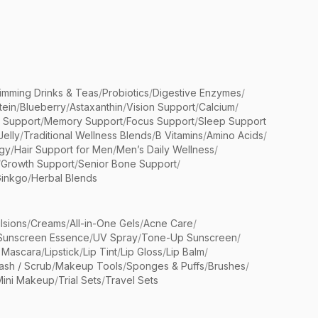
limming Drinks & Teas
/
Probiotics
/
Digestive Enzymes
/
tein
/
Blueberry
/
Astaxanthin
/
Vision Support
/
Calcium
/
n Support
/
Memory Support
/
Focus Support
/
Sleep Support
Jelly
/
Traditional Wellness Blends
/
B Vitamins
/
Amino Acids
/
gy
/
Hair Support for Men
/
Men’s Daily Wellness
/
/
Growth Support
/
Senior Bone Support
/
inkgo
/
Herbal Blends
lsions
/
Creams
/
All-in-One Gels
/
Acne Care
/
Sunscreen Essence
/
UV Spray
/
Tone-Up Sunscreen
/
 Mascara
/
Lipstick
/
Lip Tint
/
Lip Gloss
/
Lip Balm
/
sh / Scrub
/
Makeup Tools
/
Sponges & Puffs
/
Brushes
/
Mini Makeup
/
Trial Sets
/
Travel Sets