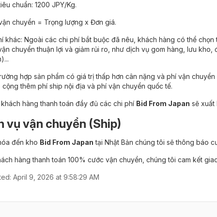
tiêu chuẩn: 1200 JPY/Kg.
vận chuyển = Trọng lượng x Đơn giá.
hí khác: Ngoài các chi phí bắt buộc đã nêu, khách hàng có thể chọn
ận chuyển thuận lợi và giảm rủi ro, như dịch vụ gom hàng, lưu kho,
...
rường hợp sản phẩm có giá trị thấp hơn cân nặng và phí vận chuyển n
 cộng thêm phí ship nội địa và phí vận chuyển quốc tế.
 khách hàng thanh toán đầy đủ các chi phí
Bid From Japan
sẽ xuất 
ch vụ vận chuyển (Ship)
 hóa đến kho
Bid From Japan
tại Nhật Bản chúng tôi sẽ thông báo 
hách hàng thanh toán 100% cước vận chuyển, chúng tôi cam kết giao
ted:
April 9, 2026 at 9:58:29 AM