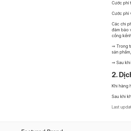
Cước phí 
Cước phí 
Các chi p
đảm bảo v
cồng kềnh)
⇒ Trong t
sản phẩm,
⇒ Sau khi
2. Dị
Khi hàng
Sau khi k
Last upda