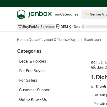
Categories
Sensei AI 
BuyForMe Services
OEM
Deals
Home
>
Docs
>
Payment & Terms
>
Quy trình thanh toán
Categories
Legal & Policies
Để hoàn tấ
tiết dưới 
For End Buyers
1. Dịc
For Sellers
a. Thanh 
Customer Support
- Giá sản 
Get to Know Us
- Phí vận