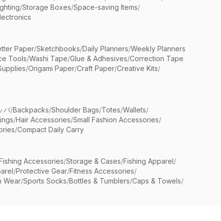
ighting
/
Storage Boxes
/
Space-saving Items
/
lectronics
etter Paper
/
Sketchbooks
/
Daily Planners
/
Weekly Planners
ice Tools
/
Washi Tape
/
Glue & Adhesives
/
Correction Tape
Supplies
/
Origami Paper
/
Craft Paper
/
Creative Kits
/
ッパ
/
Backpacks
/
Shoulder Bags
/
Totes
/
Wallets
/
rings
/
Hair Accessories
/
Small Fashion Accessories
/
ries
/
Compact Daily Carry
Fishing Accessories
/
Storage & Cases
/
Fishing Apparel
/
arel
/
Protective Gear
/
Fitness Accessories
/
n Wear
/
Sports Socks
/
Bottles & Tumblers
/
Caps & Towels
/