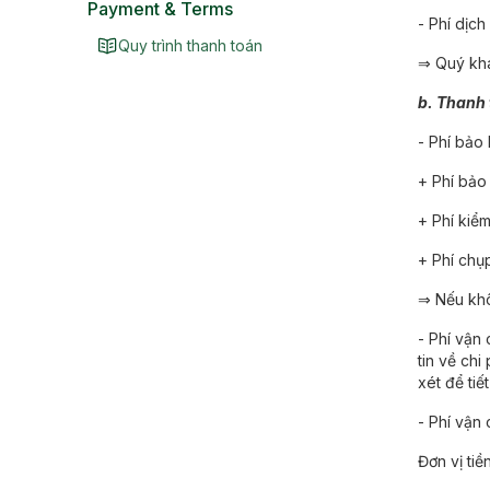
Payment & Terms
- Phí dịc
Quy trình thanh toán
⇒ Quý khá
b. Thanh 
- Phí bảo
+ Phí bảo
+ Phí kiể
+ Phí chụ
⇒ Nếu khô
- Phí vận 
tin về ch
xét để tiết
- Phí vận 
Đơn vị tiề