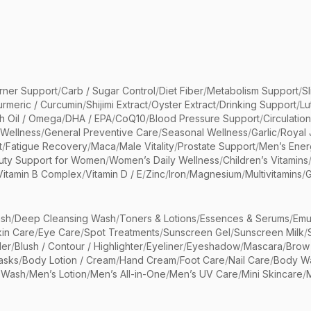
rner Support
/
Carb / Sugar Control
/
Diet Fiber
/
Metabolism Support
/
S
urmeric / Curcumin
/
Shijimi Extract
/
Oyster Extract
/
Drinking Support
/
Lu
sh Oil / Omega
/
DHA / EPA
/
CoQ10
/
Blood Pressure Support
/
Circulatio
 Wellness
/
General Preventive Care
/
Seasonal Wellness
/
Garlic
/
Royal 
t
/
Fatigue Recovery
/
Maca
/
Male Vitality
/
Prostate Support
/
Men’s Ener
uty Support for Women
/
Women’s Daily Wellness
/
Children’s Vitamins
Vitamin B Complex
/
Vitamin D / E
/
Zinc
/
Iron
/
Magnesium
/
Multivitamins
/
G
sh
/
Deep Cleansing Wash
/
Toners & Lotions
/
Essences & Serums
/
Emu
kin Care
/
Eye Care
/
Spot Treatments
/
Sunscreen Gel
/
Sunscreen Milk
/
er
/
Blush / Contour / Highlighter
/
Eyeliner
/
Eyeshadow
/
Mascara
/
Brow
asks
/
Body Lotion / Cream
/
Hand Cream
/
Foot Care
/
Nail Care
/
Body Wa
 Wash
/
Men’s Lotion
/
Men’s All-in-One
/
Men’s UV Care
/
Mini Skincare
/