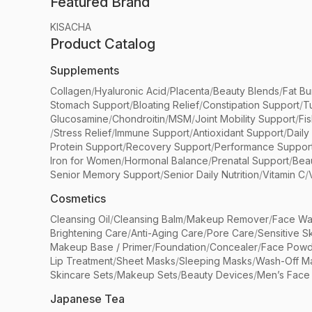
Featured Brand
KISACHA
Product Catalog
Supplements
Collagen
/
Hyaluronic Acid
/
Placenta
/
Beauty Blends
/
Fat Bu
Stomach Support
/
Bloating Relief
/
Constipation Support
/
T
Glucosamine
/
Chondroitin
/
MSM
/
Joint Mobility Support
/
Fi
/
Stress Relief
/
Immune Support
/
Antioxidant Support
/
Daily
Protein Support
/
Recovery Support
/
Performance Suppor
Iron for Women
/
Hormonal Balance
/
Prenatal Support
/
Bea
Senior Memory Support
/
Senior Daily Nutrition
/
Vitamin C
/
Cosmetics
Cleansing Oil
/
Cleansing Balm
/
Makeup Remover
/
Face Wa
Brightening Care
/
Anti-Aging Care
/
Pore Care
/
Sensitive S
Makeup Base / Primer
/
Foundation
/
Concealer
/
Face Powd
Lip Treatment
/
Sheet Masks
/
Sleeping Masks
/
Wash-Off M
Skincare Sets
/
Makeup Sets
/
Beauty Devices
/
Men’s Face
Japanese Tea